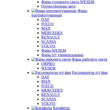
Фары головного света WESEM
Отечественные авто
Фары
противотуманные
DAF
IVECO
MAN
MERCEDES
RENAULT
SCANIA
VOLVO
Фары WESEM
Фары п/т универсальные
Фары рабочего света
ORPRO
WESEM
Рассеиватели п/т фар
DAF
MAN
IVECO
MERCEDES
RENAULT
SCANIA
VOLVO
Катафоты