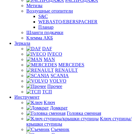
РАСПРОДАЖА
Метизы
Воздушные отопители
S&C
WEBASTO/EBERSPACHER
Планар
Шланги подкачки
Клемма АКБ
Зеркала
DAF
IVECO
MAN
MERCEDES
RENAULT
SCANIA
VOLVO
Прочее
ТСП
Инструмент
Ключ
Домкрат
Головка сменная
Ключ ступицы/
крышки ступицы
Съемник