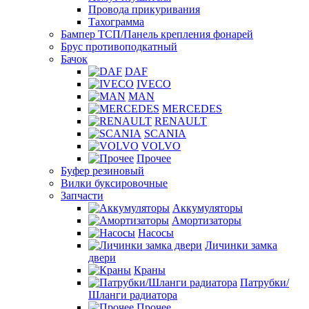
Провода прикуривания
Тахограмма
Бампер ТСП/Панель крепления фонарей
Брус противоподкатный
Бачок
DAF
IVECO
MAN
MERCEDES
RENAULT
SCANIA
VOLVO
Прочее
Буфер резиновый
Вилки буксировочные
Запчасти
Аккумуляторы
Амортизаторы
Насосы
Личинки замка
двери
Краны
Патрубки/
Шланги радиатора
Прочее