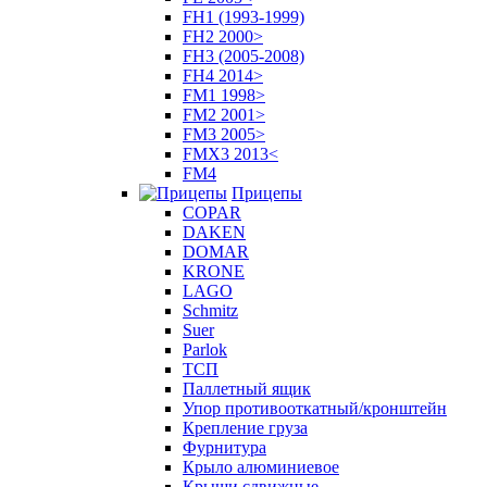
FH1 (1993-1999)
FH2 2000>
FH3 (2005-2008)
FH4 2014>
FM1 1998>
FM2 2001>
FM3 2005>
FMX3 2013<
FM4
Прицепы
COPAR
DAKEN
DOMAR
KRONE
LAGO
Schmitz
Suer
Parlok
ТСП
Паллетный ящик
Упор противооткатный/кронштейн
Крепление груза
Фурнитура
Крыло алюминиевое
Крыши сдвижные