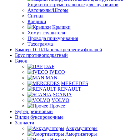
Ящики инструментальные для грузовиков
Авточехлы/Шторы
Сигнал
Коврики
Крышки
Хомут глушителя
Провода прикуривания
Тахограмма
Бампер ТСП/Панель крепления фонарей
Брус противоподкатный
Бачок
DAF
IVECO
MAN
MERCEDES
RENAULT
SCANIA
VOLVO
Прочее
Буфер резиновый
Вилки буксировочные
Запчасти
Аккумуляторы
Амортизаторы
Насосы