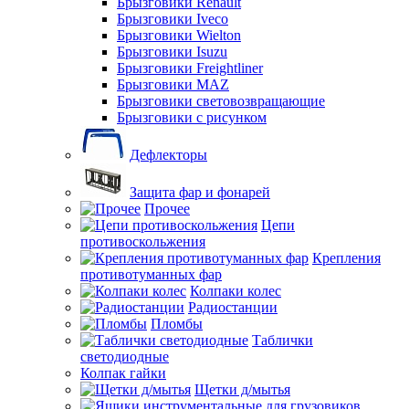
Брызговики Renault
Брызговики Iveco
Брызговики Wielton
Брызговики Isuzu
Брызговики Freightliner
Брызговики MAZ
Брызговики световозвращающие
Брызговики с рисунком
Дефлекторы
Защита фар и фонарей
Прочее
Цепи
противоскольжения
Крепления
противотуманных фар
Колпаки колес
Радиостанции
Пломбы
Таблички
светодиодные
Колпак гайки
Щетки д/мытья