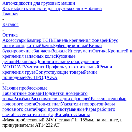
Автожидкости для грузовых машин
Как выбрать запчасти для грузовых автомобилей
Главная
-
Каталог
-
Оптика
Аксессуары
Бампер ТСП/Панель крепления фонарей
Брус
противоподкатный
Бачок
Буфер резиновый
Вилки
буксировочные
Запчасти
Зеркала
Инструмент
Оптика
Кронштейн
крепления запасных колес
Кузовные
детали
Наклейки
Дополнительное оборудование
MOTO/ATV
Фитинги
Профиль уплотнительный
Ремни
крепления груза
Сопутствующие товары
Ремни
приводные
РАСПРОДАЖА
-
Маячки проблесковые
Габаритные фонари
Подсветки номерного
знака
Разъёмы
Рассеиватели задних фонарей
Рассеиватели фар
головного света
Стоп-сигнал
Указатели поворотов
Фары
головного света
Фары противотуманные
Фары рабочего
света
Рассеиватели п/т фар
Катафоты
Лампы
-
Маяк проблесковый 24V ("стакан" h=155мм, на магните, в
прикуриватель) AT14232 AT