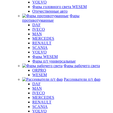
VOLVO
Фары головного света WESEM
Отечественные авто
Фары
противотуманные
DAF
IVECO
MAN
MERCEDES
RENAULT
SCANIA
VOLVO
Фары WESEM
Фары п/т универсальные
Фары рабочего света
ORPRO
WESEM
Рассеиватели п/т фар
DAF
MAN
IVECO
MERCEDES
RENAULT
SCANIA
VOLVO