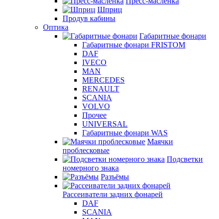
Пресс-масленка
Шприц
Продув кабины
Оптика
Габаритные фонари
Габаритные фонари FRISTOM
DAF
IVECO
MAN
MERCEDES
RENAULT
SCANIA
VOLVO
Прочее
UNIVERSAL
Габаритные фонари WAS
Маячки
проблесковые
Подсветки
номерного знака
Разъёмы
Рассеиватели задних фонарей
DAF
SCANIA