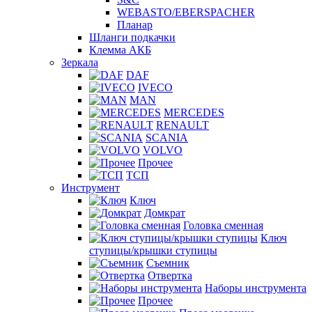
WEBASTO/EBERSPACHER
Планар
Шланги подкачки
Клемма АКБ
Зеркала
DAF
IVECO
MAN
MERCEDES
RENAULT
SCANIA
VOLVO
Прочее
ТСП
Инструмент
Ключ
Домкрат
Головка сменная
Ключ
ступицы/крышки ступицы
Съемник
Отвертка
Наборы инструмента
Прочее