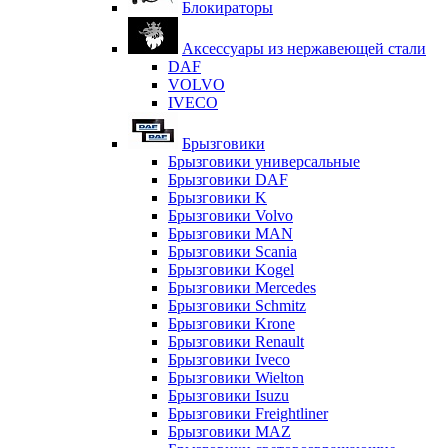
Блокираторы
Аксессуары из нержавеющей стали
DAF
VOLVO
IVECO
Брызговики
Брызговики универсальные
Брызговики DAF
Брызговики K
Брызговики Volvo
Брызговики MAN
Брызговики Scania
Брызговики Kogel
Брызговики Mercedes
Брызговики Schmitz
Брызговики Krone
Брызговики Renault
Брызговики Iveco
Брызговики Wielton
Брызговики Isuzu
Брызговики Freightliner
Брызговики MAZ