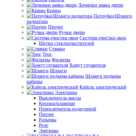
Личинки замка двери
Краны
Патрубки/Шланги
радиатора
Прочее
Ручки двери
Система очистки окон
Щетки стеклоочистителей
Стяжки
Трос
Фильтры
Хомут глушителя
Шланги
Шланги подъема
кабины
Кабель электрический
Электрика
Выключатель массы
Кнопки/клавиши
Переключатель подрулевой
Прочее
Разъемы
Реле
Эмблемы