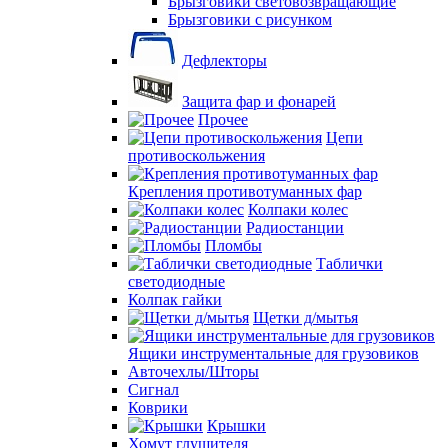
Брызговики световозвращающие
Брызговики с рисунком
Дефлекторы
Защита фар и фонарей
Прочее
Цепи
противоскольжения
Крепления противотуманных фар
Колпаки колес
Радиостанции
Пломбы
Таблички
светодиодные
Колпак гайки
Щетки д/мытья
Ящики инструментальные для грузовиков
Авточехлы/Шторы
Сигнал
Коврики
Крышки
Хомут глушителя