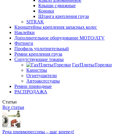
Крыло алюминиевое
Крыши сдвижные
Коники
Штанга крепления груза
SITRAK
Кронштейны крепления запасных колес
Наклейки
Дополнительное оборудование MOTO/ATV
Фитинги
Профиль уплотнительный
Ремни крепления груза
Сопутствующие товары
Газ/Плиты/Горелки
Канистры
Огнетушители
Автоаксессуары
Ремни приводные
РАСПРОДАЖА
Статьи
Все статьи
Pega пневморессоры – шаг вперед!