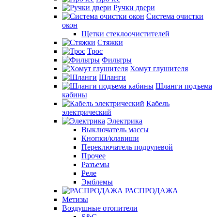
Ручки двери
Система очистки
окон
Щетки стеклоочистителей
Стяжки
Трос
Фильтры
Хомут глушителя
Шланги
Шланги подъема
кабины
Кабель
электрический
Электрика
Выключатель массы
Кнопки/клавиши
Переключатель подрулевой
Прочее
Разъемы
Реле
Эмблемы
РАСПРОДАЖА
Метизы
Воздушные отопители
S&C