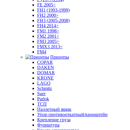
FE 2005<
FH1 (1993-1999)
FH2 2000>
FH3 (2005-2008)
FH4 2014>
FM1 1998>
FM2 2001>
FM3 2005>
FMX3 2013<
FM4
Прицепы
COPAR
DAKEN
DOMAR
KRONE
LAGO
Schmitz
Suer
Parlok
ТСП
Паллетный ящик
Упор противооткатный/кронштейн
Крепление груза
Фурнитура