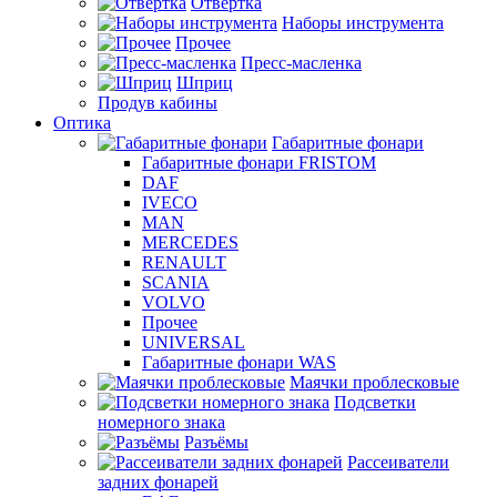
Отвертка
Наборы инструмента
Прочее
Пресс-масленка
Шприц
Продув кабины
Оптика
Габаритные фонари
Габаритные фонари FRISTOM
DAF
IVECO
MAN
MERCEDES
RENAULT
SCANIA
VOLVO
Прочее
UNIVERSAL
Габаритные фонари WAS
Маячки проблесковые
Подсветки
номерного знака
Разъёмы
Рассеиватели
задних фонарей