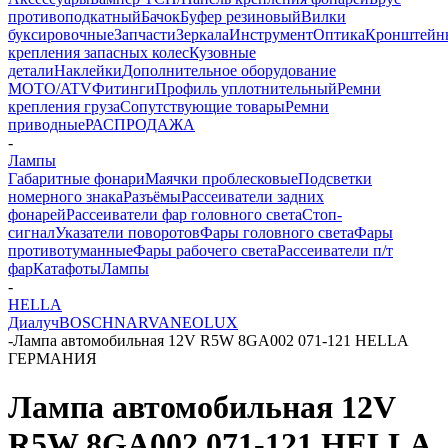
противоподкатный
Бачок
Буфер резиновый
Вилки
буксировочные
Запчасти
Зеркала
Инструмент
Оптика
Кронштейн
крепления запасных колес
Кузовные
детали
Наклейки
Дополнительное оборудование
MOTO/ATV
Фитинги
Профиль уплотнительный
Ремни
крепления груза
Сопутствующие товары
Ремни
приводные
РАСПРОДАЖА
-
Лампы
Габаритные фонари
Маячки проблесковые
Подсветки
номерного знака
Разъёмы
Рассеиватели задних
фонарей
Рассеиватели фар головного света
Стоп-
сигнал
Указатели поворотов
Фары головного света
Фары
противотуманные
Фары рабочего света
Рассеиватели п/т
фар
Катафоты
Лампы
-
HELLA
Диалуч
BOSCH
NARVA
NEOLUX
-
Лампа автомобильная 12V R5W 8GA002 071-121 HELLA
ГЕРМАНИЯ
Лампа автомобильная 12V
R5W 8GA002 071-121 HELLA