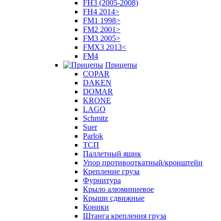
FH3 (2005-2008)
FH4 2014>
FM1 1998>
FM2 2001>
FM3 2005>
FMX3 2013<
FM4
Прицепы
COPAR
DAKEN
DOMAR
KRONE
LAGO
Schmitz
Suer
Parlok
ТСП
Паллетный ящик
Упор противооткатный/кронштейн
Крепление груза
Фурнитура
Крыло алюминиевое
Крыши сдвижные
Коники
Штанга крепления груза