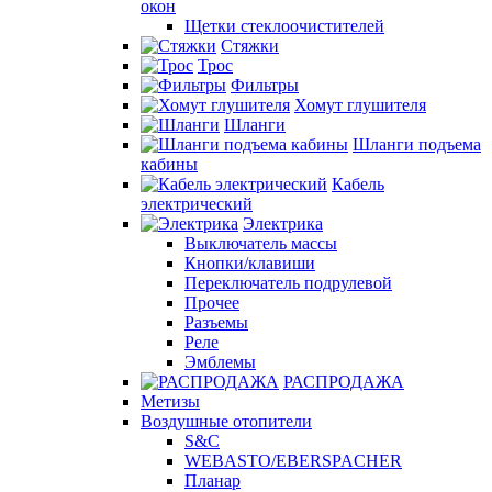
окон
Щетки стеклоочистителей
Стяжки
Трос
Фильтры
Хомут глушителя
Шланги
Шланги подъема
кабины
Кабель
электрический
Электрика
Выключатель массы
Кнопки/клавиши
Переключатель подрулевой
Прочее
Разъемы
Реле
Эмблемы
РАСПРОДАЖА
Метизы
Воздушные отопители
S&C
WEBASTO/EBERSPACHER
Планар