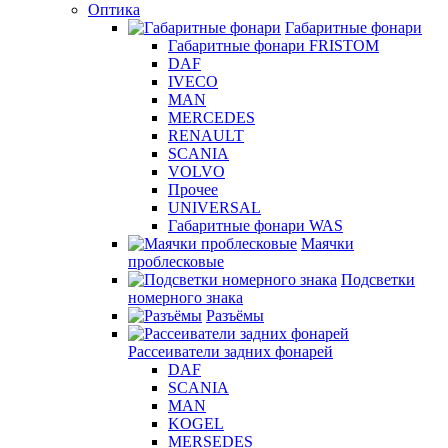
Оптика
Габаритные фонари
Габаритные фонари FRISTOM
DAF
IVECO
MAN
MERCEDES
RENAULT
SCANIA
VOLVO
Прочее
UNIVERSAL
Габаритные фонари WAS
Маячки
проблесковые
Подсветки
номерного знака
Разъёмы
Рассеиватели задних фонарей
DAF
SCANIA
MAN
KOGEL
MERSEDES