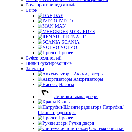
Брус противоподкатный
Бачок
DAF
IVECO
MAN
MERCEDES
RENAULT
SCANIA
VOLVO
Прочее
Буфер резиновый
Вилки буксировочные
Запчасти
Аккумуляторы
Амортизаторы
Насосы
Личинки замка двери
Краны
Патрубки/
Шланги радиатора
Прочее
Ручки двери
Система очистки