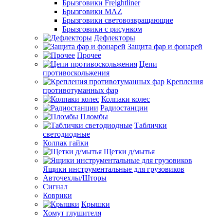
Брызговики Freightliner
Брызговики MAZ
Брызговики световозвращающие
Брызговики с рисунком
Дефлекторы
Защита фар и фонарей
Прочее
Цепи
противоскольжения
Крепления
противотуманных фар
Колпаки колес
Радиостанции
Пломбы
Таблички
светодиодные
Колпак гайки
Щетки д/мытья
Ящики инструментальные для грузовиков
Авточехлы/Шторы
Сигнал
Коврики
Крышки
Хомут глушителя