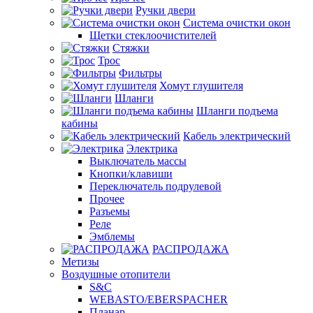
Ручки двери
Система очистки окон
Щетки стеклоочистителей
Стяжки
Трос
Фильтры
Хомут глушителя
Шланги
Шланги подъема
кабины
Кабель электрический
Электрика
Выключатель массы
Кнопки/клавиши
Переключатель подрулевой
Прочее
Разъемы
Реле
Эмблемы
РАСПРОДАЖА
Метизы
Воздушные отопители
S&C
WEBASTO/EBERSPACHER
Планар