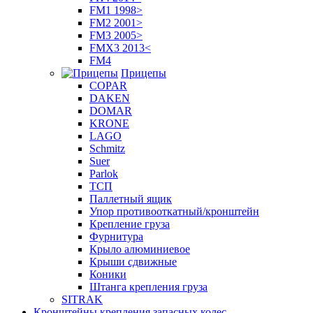
FM1 1998>
FM2 2001>
FM3 2005>
FMX3 2013<
FM4
Прицепы
COPAR
DAKEN
DOMAR
KRONE
LAGO
Schmitz
Suer
Parlok
ТСП
Паллетный ящик
Упор противооткатный/кронштейн
Крепление груза
Фурнитура
Крыло алюминиевое
Крыши сдвижные
Коники
Штанга крепления груза
SITRAK
Кронштейны крепления запасных колес