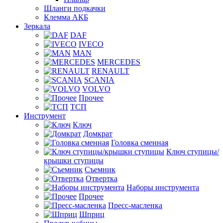
Шланги подкачки
Клемма АКБ
Зеркала
DAF
IVECO
MAN
MERCEDES
RENAULT
SCANIA
VOLVO
Прочее
ТСП
Инструмент
Ключ
Домкрат
Головка сменная
Ключ ступицы/
крышки ступицы
Съемник
Отвертка
Наборы инструмента
Прочее
Пресс-масленка
Шприц