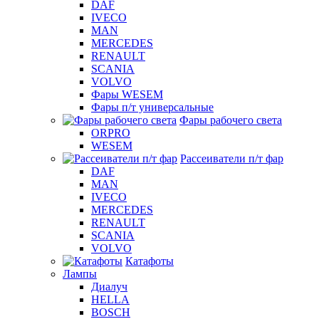
DAF
IVECO
MAN
MERCEDES
RENAULT
SCANIA
VOLVO
Фары WESEM
Фары п/т универсальные
Фары рабочего света
ORPRO
WESEM
Рассеиватели п/т фар
DAF
MAN
IVECO
MERCEDES
RENAULT
SCANIA
VOLVO
Катафоты
Лампы
Диалуч
HELLA
BOSCH