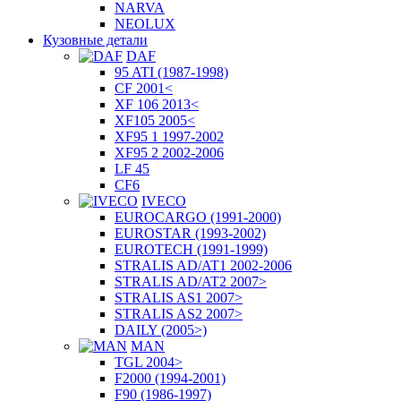
NARVA
NEOLUX
Кузовные детали
DAF
95 ATI (1987-1998)
CF 2001<
XF 106 2013<
XF105 2005<
XF95 1 1997-2002
XF95 2 2002-2006
LF 45
CF6
IVECO
EUROCARGO (1991-2000)
EUROSTAR (1993-2002)
EUROTECH (1991-1999)
STRALIS AD/AT1 2002-2006
STRALIS AD/AT2 2007>
STRALIS AS1 2007>
STRALIS AS2 2007>
DAILY (2005>)
MAN
TGL 2004>
F2000 (1994-2001)
F90 (1986-1997)