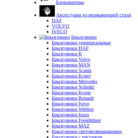
Блокираторы
Аксессуары из нержавеющей стали
DAF
VOLVO
IVECO
Брызговики
Брызговики универсальные
Брызговики DAF
Брызговики K
Брызговики Volvo
Брызговики MAN
Брызговики Scania
Брызговики Kogel
Брызговики Mercedes
Брызговики Schmitz
Брызговики Krone
Брызговики Renault
Брызговики Iveco
Брызговики Wielton
Брызговики Isuzu
Брызговики Freightliner
Брызговики MAZ
Брызговики световозвращающие
Брызговики с рисунком