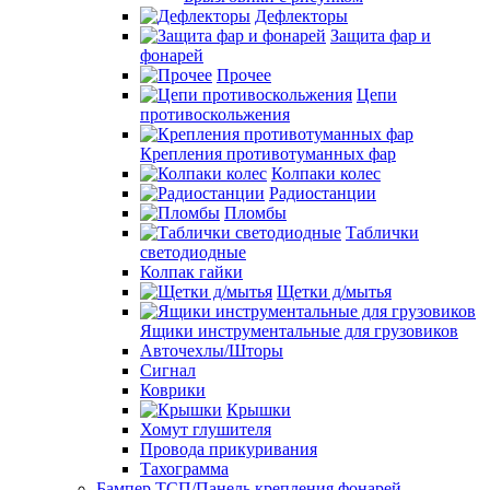
Дефлекторы
Защита фар и
фонарей
Прочее
Цепи
противоскольжения
Крепления противотуманных фар
Колпаки колес
Радиостанции
Пломбы
Таблички
светодиодные
Колпак гайки
Щетки д/мытья
Ящики инструментальные для грузовиков
Авточехлы/Шторы
Сигнал
Коврики
Крышки
Хомут глушителя
Провода прикуривания
Тахограмма
Бампер ТСП/Панель крепления фонарей