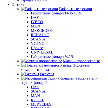
Продув кабины
Оптика
Габаритные фонари
Габаритные фонари FRISTOM
DAF
IVECO
MAN
MERCEDES
RENAULT
SCANIA
VOLVO
Прочее
UNIVERSAL
Габаритные фонари WAS
Маячки проблесковые
Подсветки
номерного знака
Разъёмы
Рассеиватели
задних фонарей
DAF
SCANIA
MAN
KOGEL
MERSEDES