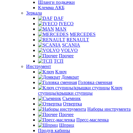
Шланги подкачки
Клемма АКБ
Зеркала
DAF
IVECO
MAN
MERCEDES
RENAULT
SCANIA
VOLVO
Прочее
ТСП
Инструмент
Ключ
Домкрат
Головка сменная
Ключ
ступицы/крышки ступицы
Съемник
Отвертка
Наборы инструмента
Прочее
Пресс-масленка
Шприц
Продув кабины