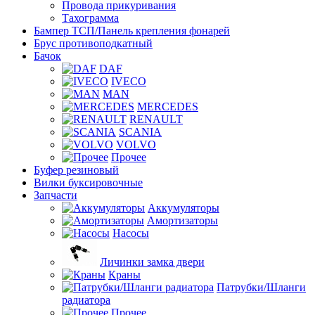
Провода прикуривания
Тахограмма
Бампер ТСП/Панель крепления фонарей
Брус противоподкатный
Бачок
DAF
IVECO
MAN
MERCEDES
RENAULT
SCANIA
VOLVO
Прочее
Буфер резиновый
Вилки буксировочные
Запчасти
Аккумуляторы
Амортизаторы
Насосы
Личинки замка двери
Краны
Патрубки/Шланги
радиатора
Прочее