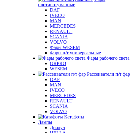
противотуманные
DAF
IVECO
MAN
MERCEDES
RENAULT
SCANIA
VOLVO
Фары WESEM
Фары п/т универсальные
Фары рабочего света
ORPRO
WESEM
Рассеиватели п/т фар
DAF
MAN
IVECO
MERCEDES
RENAULT
SCANIA
VOLVO
Катафоты
Лампы
Диалуч
HELLA