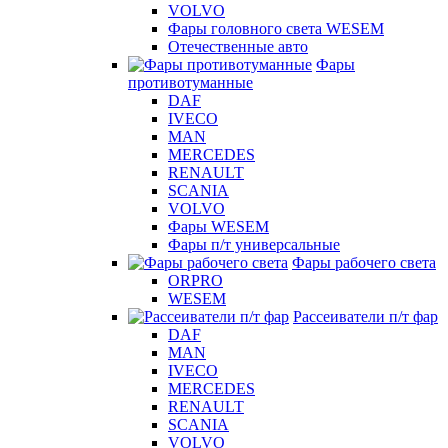
VOLVO
Фары головного света WESEM
Отечественные авто
Фары
противотуманные
DAF
IVECO
MAN
MERCEDES
RENAULT
SCANIA
VOLVO
Фары WESEM
Фары п/т универсальные
Фары рабочего света
ORPRO
WESEM
Рассеиватели п/т фар
DAF
MAN
IVECO
MERCEDES
RENAULT
SCANIA
VOLVO