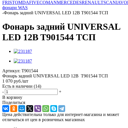
FRISTOM
DAF
IVECO
MAN
MERCEDES
RENAULT
SCANIA
VO
фонари WAS
-
Фонарь задний UNIVERSAL LED 12B T901544 ТСП
Фонарь задний UNIVERSAL
LED 12B T901544 ТСП
Артикул:
T901544
Фонарь задний UNIVERSAL LED 12B T901544 ТСП
1 070
руб.
/шт
Есть в наличии
(14)
-
+
В корзину
Поделиться
Цена действительна только для интернет-магазина и может
отличаться от цен в розничных магазинах