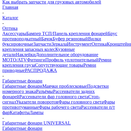
Как выбрать запчасти для грузовых автомобилей
Главная
-
Каталог
-
Оптика
Аксессуары
Бампер ТСП/Панель крепления фонарей
Брус
противоподкатный
Бачок
Буфер резиновый
Вилки
буксировочные
Запчасти
Зеркала
Инструмент
Оптика
Кронштейн
крепления запасных колес
Кузовные
детали
Наклейки
Дополнительное оборудование
MOTO/ATV
Фитинги
Профиль уплотнительный
Ремни
крепления груза
Сопутствующие товары
Ремни
приводные
РАСПРОДАЖА
-
Габаритные фонари
Габаритные фонари
Маячки проблесковые
Подсветки
номерного знака
Разъёмы
Рассеиватели задних
фонарей
Рассеиватели фар головного света
Стоп-
сигнал
Указатели поворотов
Фары головного света
Фары
противотуманные
Фары рабочего света
Рассеиватели п/т
фар
Катафоты
Лампы
-
Габаритные фонари UNIVERSAL
Габаритные фонари