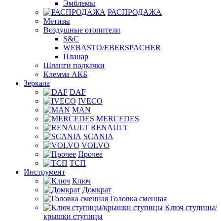
Эмблемы
РАСПРОДАЖА
Метизы
Воздушные отопители
S&C
WEBASTO/EBERSPACHER
Планар
Шланги подкачки
Клемма АКБ
Зеркала
DAF
IVECO
MAN
MERCEDES
RENAULT
SCANIA
VOLVO
Прочее
ТСП
Инструмент
Ключ
Домкрат
Головка сменная
Ключ ступицы/
крышки ступицы