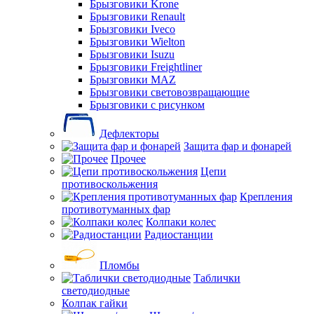
Брызговики Krone
Брызговики Renault
Брызговики Iveco
Брызговики Wielton
Брызговики Isuzu
Брызговики Freightliner
Брызговики MAZ
Брызговики световозвращающие
Брызговики с рисунком
Дефлекторы
Защита фар и фонарей
Прочее
Цепи
противоскольжения
Крепления
противотуманных фар
Колпаки колес
Радиостанции
Пломбы
Таблички
светодиодные
Колпак гайки