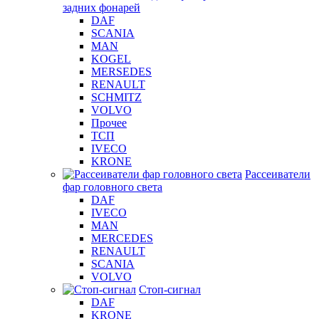
задних фонарей
DAF
SCANIA
MAN
KOGEL
MERSEDES
RENAULT
SCHMITZ
VOLVO
Прочее
ТСП
IVECO
KRONE
Рассеиватели
фар головного света
DAF
IVECO
MAN
MERCEDES
RENAULT
SCANIA
VOLVO
Стоп-сигнал
DAF
KRONE