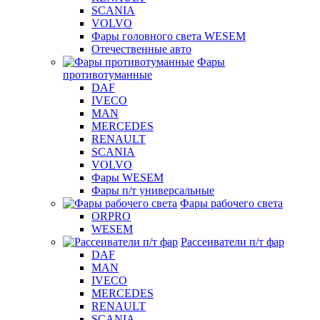
SCANIA
VOLVO
Фары головного света WESEM
Отечественные авто
Фары
противотуманные
DAF
IVECO
MAN
MERCEDES
RENAULT
SCANIA
VOLVO
Фары WESEM
Фары п/т универсальные
Фары рабочего света
ORPRO
WESEM
Рассеиватели п/т фар
DAF
MAN
IVECO
MERCEDES
RENAULT
SCANIA