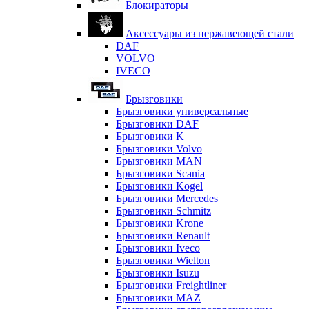
Блокираторы
Аксессуары из нержавеющей стали
DAF
VOLVO
IVECO
Брызговики
Брызговики универсальные
Брызговики DAF
Брызговики K
Брызговики Volvo
Брызговики MAN
Брызговики Scania
Брызговики Kogel
Брызговики Mercedes
Брызговики Schmitz
Брызговики Krone
Брызговики Renault
Брызговики Iveco
Брызговики Wielton
Брызговики Isuzu
Брызговики Freightliner
Брызговики MAZ