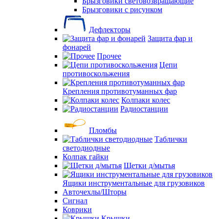
Брызговики световозвращающие
Брызговики с рисунком
Дефлекторы
Защита фар и
фонарей
Прочее
Цепи
противоскольжения
Крепления противотуманных фар
Колпаки колес
Радиостанции
Пломбы
Таблички
светодиодные
Колпак гайки
Щетки д/мытья
Ящики инструментальные для грузовиков
Авточехлы/Шторы
Сигнал
Коврики
Крышки