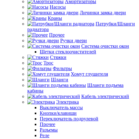
Амортизаторы
Насосы
Личинки замка двери
Краны
Патрубки/Шланги
радиатора
Прочее
Ручки двери
Система очистки окон
Щетки стеклоочистителей
Стяжки
Трос
Фильтры
Хомут глушителя
Шланги
Шланги подъема
кабины
Кабель электрический
Электрика
Выключатель массы
Кнопки/клавиши
Переключатель подрулевой
Прочее
Разъемы
Реле