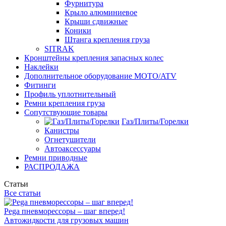
Фурнитура
Крыло алюминиевое
Крыши сдвижные
Коники
Штанга крепления груза
SITRAK
Кронштейны крепления запасных колес
Наклейки
Дополнительное оборудование MOTO/ATV
Фитинги
Профиль уплотнительный
Ремни крепления груза
Сопутствующие товары
Газ/Плиты/Горелки
Канистры
Огнетушители
Автоаксессуары
Ремни приводные
РАСПРОДАЖА
Статьи
Все статьи
Pega пневморессоры – шаг вперед!
Автожидкости для грузовых машин