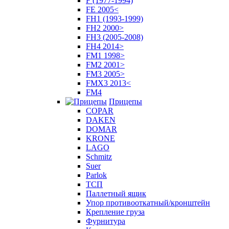
F (1977-1994)
FE 2005<
FH1 (1993-1999)
FH2 2000>
FH3 (2005-2008)
FH4 2014>
FM1 1998>
FM2 2001>
FM3 2005>
FMX3 2013<
FM4
Прицепы
COPAR
DAKEN
DOMAR
KRONE
LAGO
Schmitz
Suer
Parlok
ТСП
Паллетный ящик
Упор противооткатный/кронштейн
Крепление груза
Фурнитура