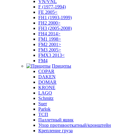
VN/VNL
F (1977-1994)
FE 2005<
FH1 (1993-1999)
FH2 2000>
FH3 (2005-2008)
FH4 2014>
FM1 1998>
FM2 2001>
FM3 2005>
FMX3 2013<
FM4
Прицепы
COPAR
DAKEN
DOMAR
KRONE
LAGO
Schmitz
Suer
Parlok
ТСП
Паллетный ящик
Упор противооткатный/кронштейн
Крепление груза