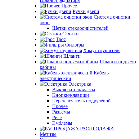
Шланги радиатора
Прочее
Ручки двери
Система очистки
окон
Щетки стеклоочистителей
Стяжки
Трос
Фильтры
Хомут глушителя
Шланги
Шланги подъема
кабины
Кабель
электрический
Электрика
Выключатель массы
Кнопки/клавиши
Переключатель подрулевой
Прочее
Разъемы
Реле
Эмблемы
РАСПРОДАЖА
Метизы