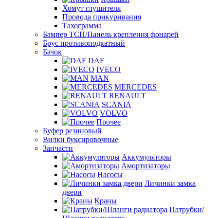
Хомут глушителя
Провода прикуривания
Тахограмма
Бампер ТСП/Панель крепления фонарей
Брус противоподкатный
Бачок
DAF
IVECO
MAN
MERCEDES
RENAULT
SCANIA
VOLVO
Прочее
Буфер резиновый
Вилки буксировочные
Запчасти
Аккумуляторы
Амортизаторы
Насосы
Личинки замка
двери
Краны
Патрубки/