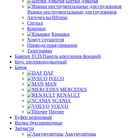
Щетки д/мытья
Ящики инструментальные для грузовиков
Авточехлы/Шторы
Сигнал
Коврики
Крышки
Хомут глушителя
Провода прикуривания
Тахограмма
Бампер ТСП/Панель крепления фонарей
Брус противоподкатный
Бачок
DAF
IVECO
MAN
MERCEDES
RENAULT
SCANIA
VOLVO
Прочее
Буфер резиновый
Вилки буксировочные
Запчасти
Аккумуляторы