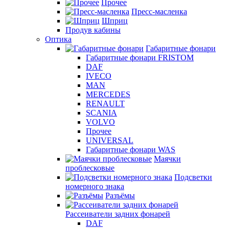
Прочее
Пресс-масленка
Шприц
Продув кабины
Оптика
Габаритные фонари
Габаритные фонари FRISTOM
DAF
IVECO
MAN
MERCEDES
RENAULT
SCANIA
VOLVO
Прочее
UNIVERSAL
Габаритные фонари WAS
Маячки
проблесковые
Подсветки
номерного знака
Разъёмы
Рассеиватели задних фонарей
DAF