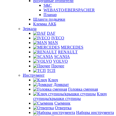
Воздушные отопители
S&C
WEBASTO/EBERSPACHER
Планар
Шланги подкачки
Клемма АКБ
Зеркала
DAF
IVECO
MAN
MERCEDES
RENAULT
SCANIA
VOLVO
Прочее
ТСП
Инструмент
Ключ
Домкрат
Головка сменная
Ключ
ступицы/крышки ступицы
Съемник
Отвертка
Наборы инструмента