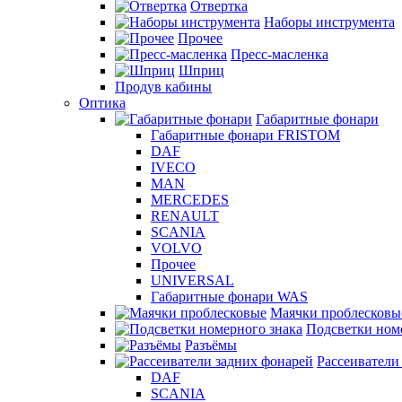
Отвертка
Наборы инструмента
Прочее
Пресс-масленка
Шприц
Продув кабины
Оптика
Габаритные фонари
Габаритные фонари FRISTOM
DAF
IVECO
MAN
MERCEDES
RENAULT
SCANIA
VOLVO
Прочее
UNIVERSAL
Габаритные фонари WAS
Маячки проблесковы
Подсветки ном
Разъёмы
Рассеиватели
DAF
SCANIA