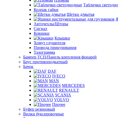
Пломбы
Таблички светоди
Колпак гайки
Щетки д/мытья
Я
Авточехлы/Шторы
Сигнал
Коврики
Крышки
Хомут глушителя
Провода прикуривания
Тахограмма
Бампер ТСП/Панель крепления фонарей
Брус противоподкатный
Бачок
DAF
IVECO
MAN
MERCEDES
RENAULT
SCANIA
VOLVO
Прочее
Буфер резиновый
Вилки буксировочные