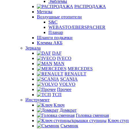
Эмблемы
РАСПРОДАЖА
Метизы
Воздушные отопители
S&C
WEBASTO/EBERSPACHER
Планар
Шланги подкачки
Клемма АКБ
Зеркала
DAF
IVECO
MAN
MERCEDES
RENAULT
SCANIA
VOLVO
Прочее
ТСП
Инструмент
Ключ
Домкрат
Головка сменная
Ключ сту
Съемник