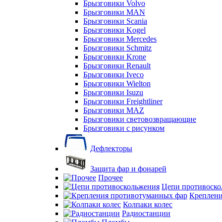
Брызговики Volvo
Брызговики MAN
Брызговики Scania
Брызговики Kogel
Брызговики Mercedes
Брызговики Schmitz
Брызговики Krone
Брызговики Renault
Брызговики Iveco
Брызговики Wielton
Брызговики Isuzu
Брызговики Freightliner
Брызговики MAZ
Брызговики световозвращающие
Брызговики с рисунком
Дефлекторы
Защита фар и фонарей
Прочее
Цепи противоско
Креплени
Колпаки колес
Радиостанции