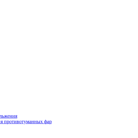
льжения
я противотуманных фар