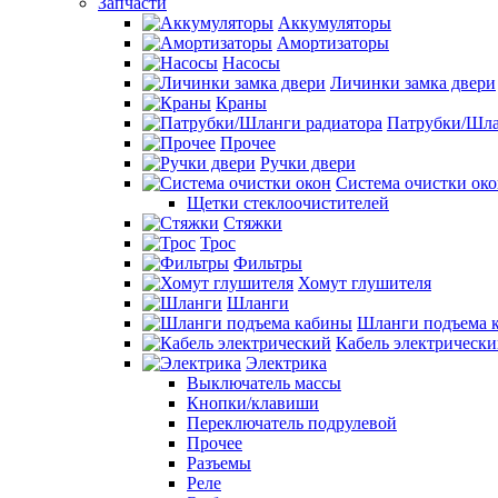
Запчасти
Аккумуляторы
Амортизаторы
Насосы
Личинки замка двери
Краны
Патрубки/Шла
Прочее
Ручки двери
Система очистки ок
Щетки стеклоочистителей
Стяжки
Трос
Фильтры
Хомут глушителя
Шланги
Шланги подъема 
Кабель электрическ
Электрика
Выключатель массы
Кнопки/клавиши
Переключатель подрулевой
Прочее
Разъемы
Реле