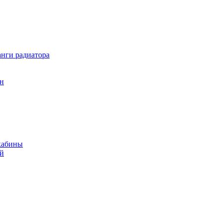
нги радиатора
он
кабины
ий