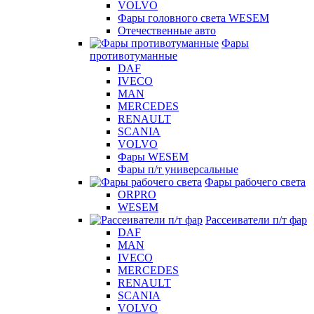
VOLVO
Фары головного света WESEM
Отечественные авто
Фары
противотуманные
DAF
IVECO
MAN
MERCEDES
RENAULT
SCANIA
VOLVO
Фары WESEM
Фары п/т универсальные
Фары рабочего света
ORPRO
WESEM
Рассеиватели п/т фар
DAF
MAN
IVECO
MERCEDES
RENAULT
SCANIA
VOLVO