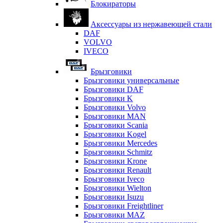
Блокираторы
Аксессуары из нержавеющей стали
DAF
VOLVO
IVECO
Брызговики
Брызговики универсальные
Брызговики DAF
Брызговики K
Брызговики Volvo
Брызговики MAN
Брызговики Scania
Брызговики Kogel
Брызговики Mercedes
Брызговики Schmitz
Брызговики Krone
Брызговики Renault
Брызговики Iveco
Брызговики Wielton
Брызговики Isuzu
Брызговики Freightliner
Брызговики MAZ