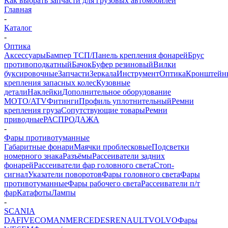
Как выбрать запчасти для грузовых автомобилей
Главная
-
Каталог
-
Оптика
Аксессуары
Бампер ТСП/Панель крепления фонарей
Брус
противоподкатный
Бачок
Буфер резиновый
Вилки
буксировочные
Запчасти
Зеркала
Инструмент
Оптика
Кронштейн
крепления запасных колес
Кузовные
детали
Наклейки
Дополнительное оборудование
MOTO/ATV
Фитинги
Профиль уплотнительный
Ремни
крепления груза
Сопутствующие товары
Ремни
приводные
РАСПРОДАЖА
-
Фары противотуманные
Габаритные фонари
Маячки проблесковые
Подсветки
номерного знака
Разъёмы
Рассеиватели задних
фонарей
Рассеиватели фар головного света
Стоп-
сигнал
Указатели поворотов
Фары головного света
Фары
противотуманные
Фары рабочего света
Рассеиватели п/т
фар
Катафоты
Лампы
-
SCANIA
DAF
IVECO
MAN
MERCEDES
RENAULT
VOLVO
Фары