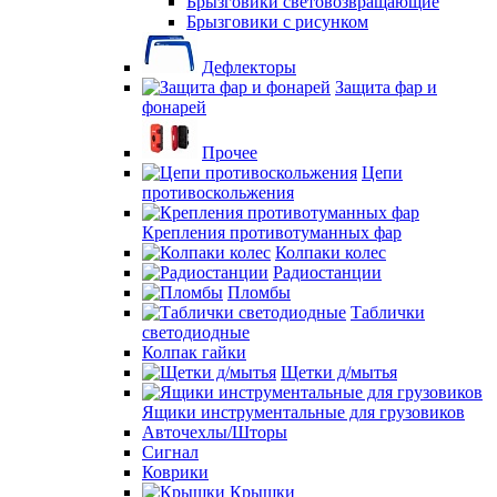
Брызговики световозвращающие
Брызговики с рисунком
Дефлекторы
Защита фар и
фонарей
Прочее
Цепи
противоскольжения
Крепления противотуманных фар
Колпаки колес
Радиостанции
Пломбы
Таблички
светодиодные
Колпак гайки
Щетки д/мытья
Ящики инструментальные для грузовиков
Авточехлы/Шторы
Сигнал
Коврики
Крышки