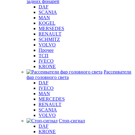
задних фонарей
DAF
SCANIA
MAN
KOGEL
MERSEDES
RENAULT
SCHMITZ
VOLVO
Прочее
ТСП
IVECO
KRONE
Рассеиватели
фар головного света
DAF
IVECO
MAN
MERCEDES
RENAULT
SCANIA
VOLVO
Стоп-сигнал
DAF
KRONE