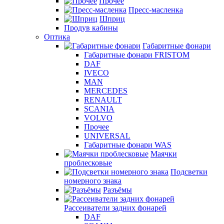
Прочее
Пресс-масленка
Шприц
Продув кабины
Оптика
Габаритные фонари
Габаритные фонари FRISTOM
DAF
IVECO
MAN
MERCEDES
RENAULT
SCANIA
VOLVO
Прочее
UNIVERSAL
Габаритные фонари WAS
Маячки
проблесковые
Подсветки
номерного знака
Разъёмы
Рассеиватели задних фонарей
DAF