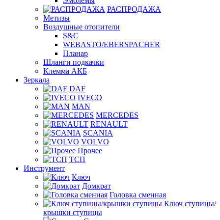
Эмблемы
РАСПРОДАЖА
Метизы
Воздушные отопители
S&C
WEBASTO/EBERSPACHER
Планар
Шланги подкачки
Клемма АКБ
Зеркала
DAF
IVECO
MAN
MERCEDES
RENAULT
SCANIA
VOLVO
Прочее
ТСП
Инструмент
Ключ
Домкрат
Головка сменная
Ключ ступицы/
крышки ступицы