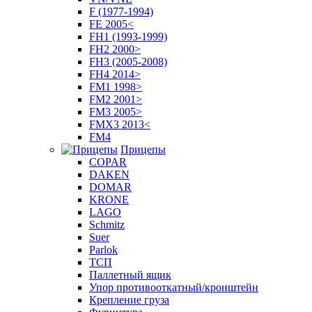
F (1977-1994)
FE 2005<
FH1 (1993-1999)
FH2 2000>
FH3 (2005-2008)
FH4 2014>
FM1 1998>
FM2 2001>
FM3 2005>
FMX3 2013<
FM4
Прицепы
COPAR
DAKEN
DOMAR
KRONE
LAGO
Schmitz
Suer
Parlok
ТСП
Паллетный ящик
Упор противооткатный/кронштейн
Крепление груза