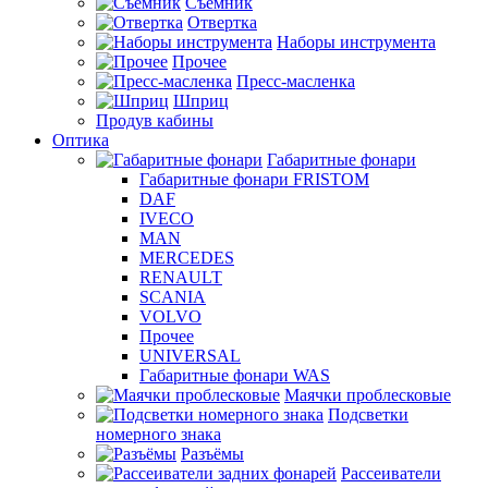
Съемник
Отвертка
Наборы инструмента
Прочее
Пресс-масленка
Шприц
Продув кабины
Оптика
Габаритные фонари
Габаритные фонари FRISTOM
DAF
IVECO
MAN
MERCEDES
RENAULT
SCANIA
VOLVO
Прочее
UNIVERSAL
Габаритные фонари WAS
Маячки проблесковые
Подсветки
номерного знака
Разъёмы
Рассеиватели