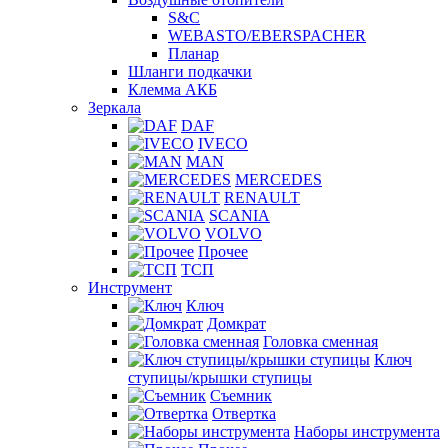
S&C
WEBASTO/EBERSPACHER
Планар
Шланги подкачки
Клемма АКБ
Зеркала
DAF
IVECO
MAN
MERCEDES
RENAULT
SCANIA
VOLVO
Прочее
ТСП
Инструмент
Ключ
Домкрат
Головка сменная
Ключ
ступицы/крышки ступицы
Съемник
Отвертка
Наборы инструмента