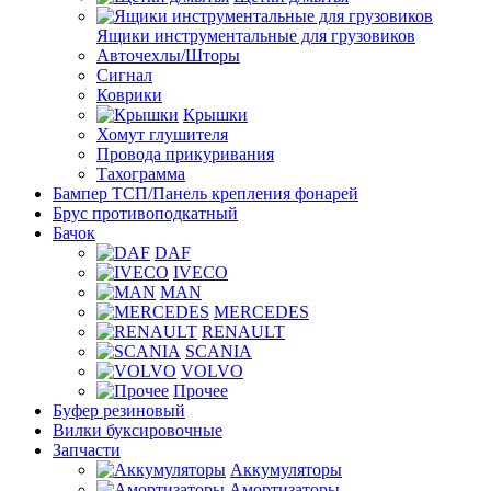
Ящики инструментальные для грузовиков
Авточехлы/Шторы
Сигнал
Коврики
Крышки
Хомут глушителя
Провода прикуривания
Тахограмма
Бампер ТСП/Панель крепления фонарей
Брус противоподкатный
Бачок
DAF
IVECO
MAN
MERCEDES
RENAULT
SCANIA
VOLVO
Прочее
Буфер резиновый
Вилки буксировочные
Запчасти
Аккумуляторы
Амортизаторы