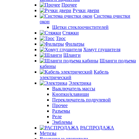
Прочее
Ручки двери
Система очистки
окон
Щетки стеклоочистителей
Стяжки
Трос
Фильтры
Хомут глушителя
Шланги
Шланги подъема
кабины
Кабель
электрический
Электрика
Выключатель массы
Кнопки/клавиши
Переключатель подрулевой
Прочее
Разъемы
Реле
Эмблемы
РАСПРОДАЖА
Метизы
Воздушные отопители