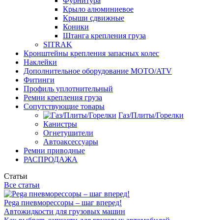
Фурнитура
Крыло алюминиевое
Крыши сдвижные
Коники
Штанга крепления груза
SITRAK
Кронштейны крепления запасных колес
Наклейки
Дополнительное оборудование MOTO/ATV
Фитинги
Профиль уплотнительный
Ремни крепления груза
Сопутствующие товары
Газ/Плиты/Горелки
Канистры
Огнетушители
Автоаксессуары
Ремни приводные
РАСПРОДАЖА
Статьи
Все статьи
Pega пневморессоры – шаг вперед!
Автожидкости для грузовых машин