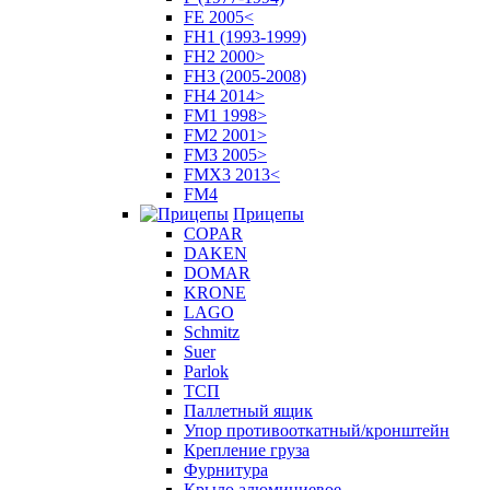
FE 2005<
FH1 (1993-1999)
FH2 2000>
FH3 (2005-2008)
FH4 2014>
FM1 1998>
FM2 2001>
FM3 2005>
FMX3 2013<
FM4
Прицепы
COPAR
DAKEN
DOMAR
KRONE
LAGO
Schmitz
Suer
Parlok
ТСП
Паллетный ящик
Упор противооткатный/кронштейн
Крепление груза
Фурнитура
Крыло алюминиевое