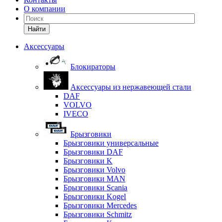
О компании
Найти
Аксессуары
Блокираторы
Аксессуары из нержавеющей стали
DAF
VOLVO
IVECO
Брызговики
Брызговики универсальные
Брызговики DAF
Брызговики K
Брызговики Volvo
Брызговики MAN
Брызговики Scania
Брызговики Kogel
Брызговики Mercedes
Брызговики Schmitz