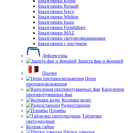
Брызговики Krone
Брызговики Renault
Брызговики Iveco
Брызговики Wielton
Брызговики Isuzu
Брызговики Freightliner
Брызговики MAZ
Брызговики световозвращающие
Брызговики с рисунком
Дефлекторы
Защита фар и фонарей
Прочее
Цепи
противоскольжения
Крепления
противотуманных фар
Колпаки колес
Радиостанции
Пломбы
Таблички
светодиодные
Колпак гайки
Щетки д/мытья