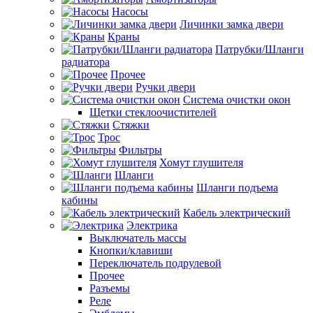
Насосы
Личинки замка двери
Краны
Патрубки/Шланги
радиатора
Прочее
Ручки двери
Система очистки окон
Щетки стеклоочистителей
Стяжки
Трос
Фильтры
Хомут глушителя
Шланги
Шланги подъема
кабины
Кабель электрический
Электрика
Выключатель массы
Кнопки/клавиши
Переключатель подрулевой
Прочее
Разъемы
Реле