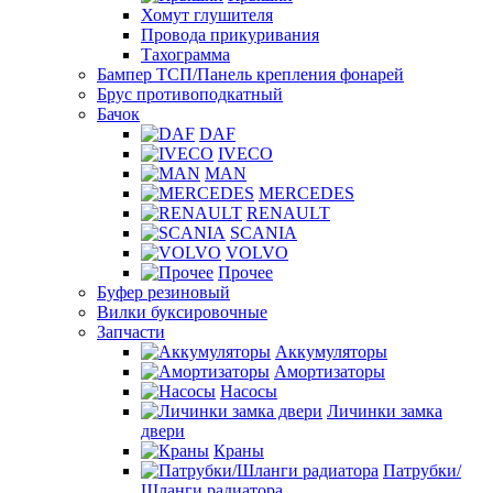
Хомут глушителя
Провода прикуривания
Тахограмма
Бампер ТСП/Панель крепления фонарей
Брус противоподкатный
Бачок
DAF
IVECO
MAN
MERCEDES
RENAULT
SCANIA
VOLVO
Прочее
Буфер резиновый
Вилки буксировочные
Запчасти
Аккумуляторы
Амортизаторы
Насосы
Личинки замка
двери
Краны
Патрубки/
Шланги радиатора