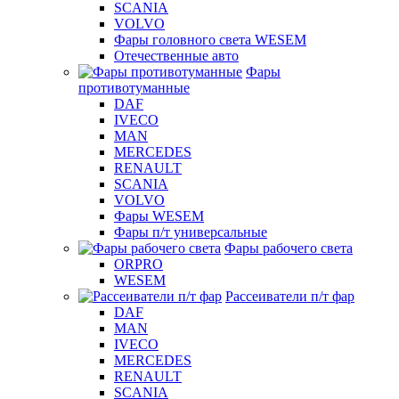
SCANIA
VOLVO
Фары головного света WESEM
Отечественные авто
Фары
противотуманные
DAF
IVECO
MAN
MERCEDES
RENAULT
SCANIA
VOLVO
Фары WESEM
Фары п/т универсальные
Фары рабочего света
ORPRO
WESEM
Рассеиватели п/т фар
DAF
MAN
IVECO
MERCEDES
RENAULT
SCANIA