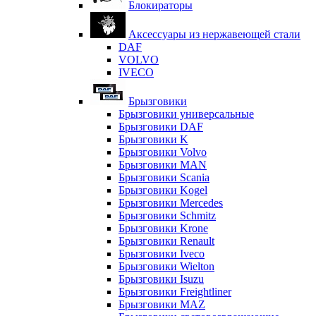
Блокираторы
Аксессуары из нержавеющей стали
DAF
VOLVO
IVECO
Брызговики
Брызговики универсальные
Брызговики DAF
Брызговики K
Брызговики Volvo
Брызговики MAN
Брызговики Scania
Брызговики Kogel
Брызговики Mercedes
Брызговики Schmitz
Брызговики Krone
Брызговики Renault
Брызговики Iveco
Брызговики Wielton
Брызговики Isuzu
Брызговики Freightliner
Брызговики MAZ