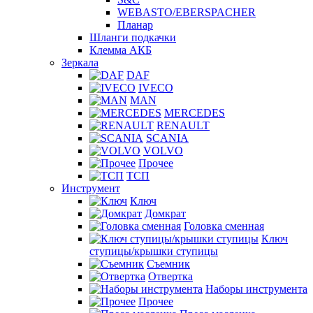
WEBASTO/EBERSPACHER
Планар
Шланги подкачки
Клемма АКБ
Зеркала
DAF
IVECO
MAN
MERCEDES
RENAULT
SCANIA
VOLVO
Прочее
ТСП
Инструмент
Ключ
Домкрат
Головка сменная
Ключ
ступицы/крышки ступицы
Съемник
Отвертка
Наборы инструмента
Прочее