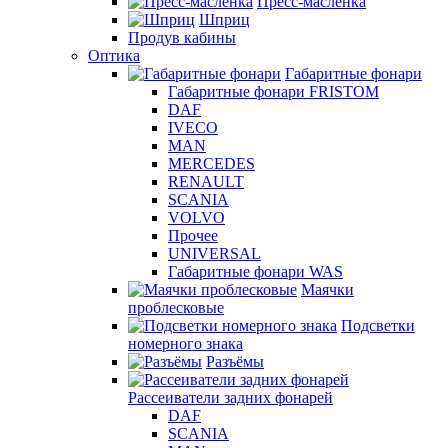
Пресс-масленка
Шприц
Продув кабины
Оптика
Габаритные фонари
Габаритные фонари FRISTOM
DAF
IVECO
MAN
MERCEDES
RENAULT
SCANIA
VOLVO
Прочее
UNIVERSAL
Габаритные фонари WAS
Маячки
проблесковые
Подсветки
номерного знака
Разъёмы
Рассеиватели задних фонарей
DAF
SCANIA