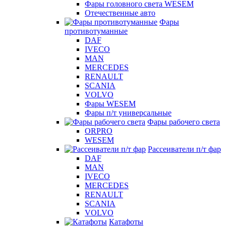
Фары головного света WESEM
Отечественные авто
Фары
противотуманные
DAF
IVECO
MAN
MERCEDES
RENAULT
SCANIA
VOLVO
Фары WESEM
Фары п/т универсальные
Фары рабочего света
ORPRO
WESEM
Рассеиватели п/т фар
DAF
MAN
IVECO
MERCEDES
RENAULT
SCANIA
VOLVO
Катафоты