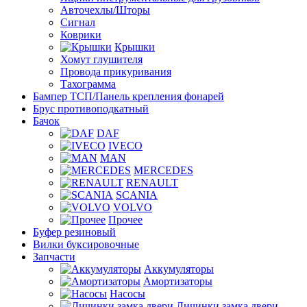
Авточехлы/Шторы
Сигнал
Коврики
Крышки
Хомут глушителя
Провода прикуривания
Тахограмма
Бампер ТСП/Панель крепления фонарей
Брус противоподкатный
Бачок
DAF
IVECO
MAN
MERCEDES
RENAULT
SCANIA
VOLVO
Прочее
Буфер резиновый
Вилки буксировочные
Запчасти
Аккумуляторы
Амортизаторы
Насосы
Личинки замка двери