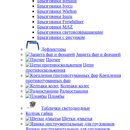
Брызговики Renault
Брызговики Iveco
Брызговики Wielton
Брызговики Isuzu
Брызговики Freightliner
Брызговики MAZ
Брызговики световозвращающие
Брызговики с рисунком
Дефлекторы
Защита фар и фонарей
Прочее
Цепи
противоскольжения
Крепления
противотуманных фар
Колпаки колес
Радиостанции
Пломбы
Таблички светодиодные
Колпак гайки
Щетки д/мытья
Ящики инструментальные для грузовиков