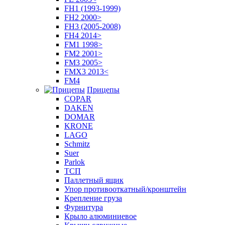
FH1 (1993-1999)
FH2 2000>
FH3 (2005-2008)
FH4 2014>
FM1 1998>
FM2 2001>
FM3 2005>
FMX3 2013<
FM4
Прицепы
COPAR
DAKEN
DOMAR
KRONE
LAGO
Schmitz
Suer
Parlok
ТСП
Паллетный ящик
Упор противооткатный/кронштейн
Крепление груза
Фурнитура
Крыло алюминиевое