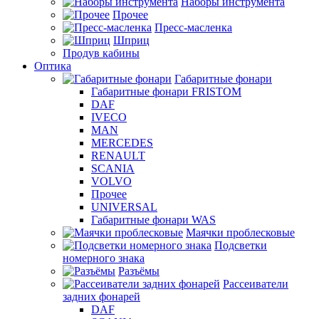
Наборы инструмента
Прочее
Пресс-масленка
Шприц
Продув кабины
Оптика
Габаритные фонари
Габаритные фонари FRISTOM
DAF
IVECO
MAN
MERCEDES
RENAULT
SCANIA
VOLVO
Прочее
UNIVERSAL
Габаритные фонари WAS
Маячки проблесковые
Подсветки
номерного знака
Разъёмы
Рассеиватели
задних фонарей
DAF