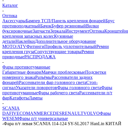
-
Каталог
-
Оптика
Аксессуары
Бампер ТСП/Панель крепления фонарей
Брус
противоподкатный
Бачок
Буфер резиновый
Вилки
буксировочные
Запчасти
Зеркала
Инструмент
Оптика
Кронштейн
крепления запасных колес
Кузовные
детали
Наклейки
Дополнительное оборудование
MOTO/ATV
Фитинги
Профиль уплотнительный
Ремни
крепления груза
Сопутствующие товары
Ремни
приводные
РАСПРОДАЖА
-
Фары противотуманные
Габаритные фонари
Маячки проблесковые
Подсветки
номерного знака
Разъёмы
Рассеиватели задних
фонарей
Рассеиватели фар головного света
Стоп-
сигнал
Указатели поворотов
Фары головного света
Фары
противотуманные
Фары рабочего света
Рассеиватели п/т
фар
Катафоты
Лампы
-
SCANIA
DAF
IVECO
MAN
MERCEDES
RENAULT
VOLVO
Фары
WESEM
Фары п/т универсальные
-
Фара п/т левая SCANIA 114-124 SY-SL2017 HanLin КИТАЙ