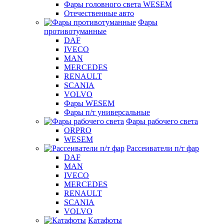
Фары головного света WESEM
Отечественные авто
Фары
противотуманные
DAF
IVECO
MAN
MERCEDES
RENAULT
SCANIA
VOLVO
Фары WESEM
Фары п/т универсальные
Фары рабочего света
ORPRO
WESEM
Рассеиватели п/т фар
DAF
MAN
IVECO
MERCEDES
RENAULT
SCANIA
VOLVO
Катафоты