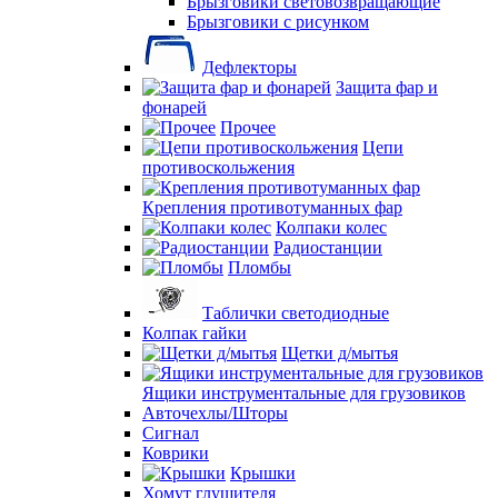
Брызговики световозвращающие
Брызговики с рисунком
Дефлекторы
Защита фар и
фонарей
Прочее
Цепи
противоскольжения
Крепления противотуманных фар
Колпаки колес
Радиостанции
Пломбы
Таблички светодиодные
Колпак гайки
Щетки д/мытья
Ящики инструментальные для грузовиков
Авточехлы/Шторы
Сигнал
Коврики
Крышки
Хомут глушителя