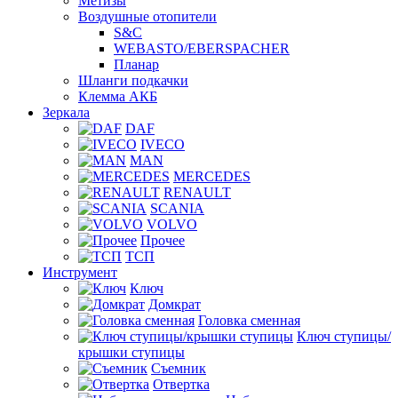
Метизы
Воздушные отопители
S&C
WEBASTO/EBERSPACHER
Планар
Шланги подкачки
Клемма АКБ
Зеркала
DAF
IVECO
MAN
MERCEDES
RENAULT
SCANIA
VOLVO
Прочее
ТСП
Инструмент
Ключ
Домкрат
Головка сменная
Ключ ступицы/
крышки ступицы
Съемник
Отвертка