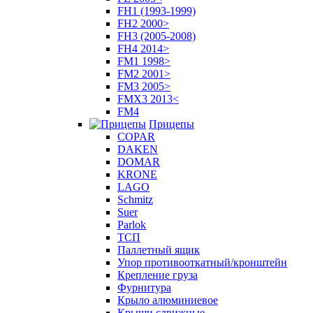
FH1 (1993-1999)
FH2 2000>
FH3 (2005-2008)
FH4 2014>
FM1 1998>
FM2 2001>
FM3 2005>
FMX3 2013<
FM4
Прицепы
COPAR
DAKEN
DOMAR
KRONE
LAGO
Schmitz
Suer
Parlok
ТСП
Паллетный ящик
Упор противооткатный/кронштейн
Крепление груза
Фурнитура
Крыло алюминиевое
Крыши сдвижные