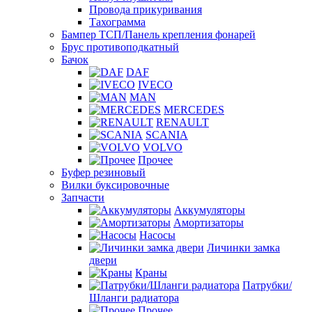
Провода прикуривания
Тахограмма
Бампер ТСП/Панель крепления фонарей
Брус противоподкатный
Бачок
DAF
IVECO
MAN
MERCEDES
RENAULT
SCANIA
VOLVO
Прочее
Буфер резиновый
Вилки буксировочные
Запчасти
Аккумуляторы
Амортизаторы
Насосы
Личинки замка
двери
Краны
Патрубки/
Шланги радиатора
Прочее