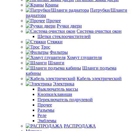
Краны
Патрубки/Шланги
радиатора
Прочее
Ручки двери
Система очистки окон
Щетки стеклоочистителей
Стяжки
Трос
Фильтры
Хомут глушителя
Шланги
Шланги подъема
кабины
Кабель электрический
Электрика
Выключатель массы
Кнопки/клавиши
Переключатель подрулевой
Прочее
Разъемы
Реле
Эмблемы
РАСПРОДАЖА