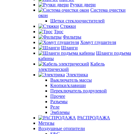
Ручки двери
Система очистки
окон
Щетки стеклоочистителей
Стяжки
Трос
Фильтры
Хомут глушителя
Шланги
Шланги подъема
кабины
Кабель
электрический
Электрика
Выключатель массы
Кнопки/клавиши
Переключатель подрулевой
Прочее
Разъемы
Реле
Эмблемы
РАСПРОДАЖА
Метизы
Воздушные отопители
S&C