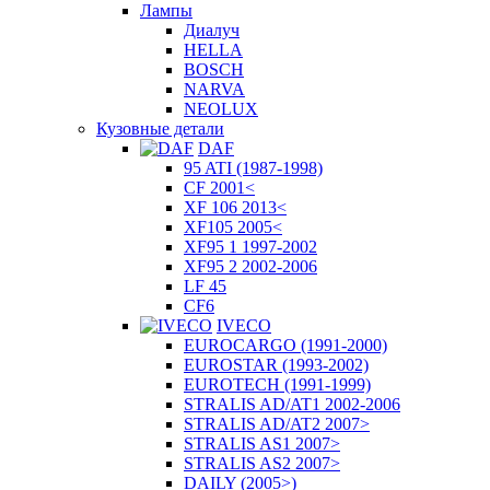
Лампы
Диалуч
HELLA
BOSCH
NARVA
NEOLUX
Кузовные детали
DAF
95 ATI (1987-1998)
CF 2001<
XF 106 2013<
XF105 2005<
XF95 1 1997-2002
XF95 2 2002-2006
LF 45
CF6
IVECO
EUROCARGO (1991-2000)
EUROSTAR (1993-2002)
EUROTECH (1991-1999)
STRALIS AD/AT1 2002-2006
STRALIS AD/AT2 2007>
STRALIS AS1 2007>
STRALIS AS2 2007>
DAILY (2005>)