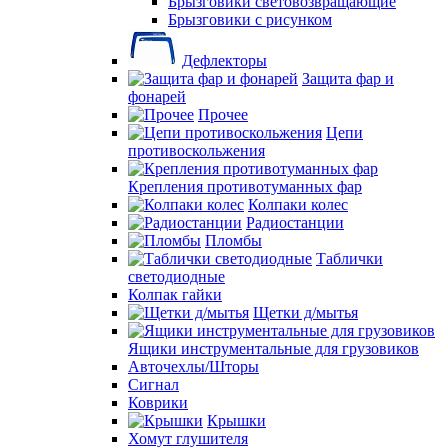
Брызговики световозвращающие
Брызговики с рисунком
Дефлекторы
Защита фар и
фонарей
Прочее
Цепи
противоскольжения
Крепления противотуманных фар
Колпаки колес
Радиостанции
Пломбы
Таблички
светодиодные
Колпак гайки
Щетки д/мытья
Ящики инструментальные для грузовиков
Авточехлы/Шторы
Сигнал
Коврики
Крышки
Хомут глушителя