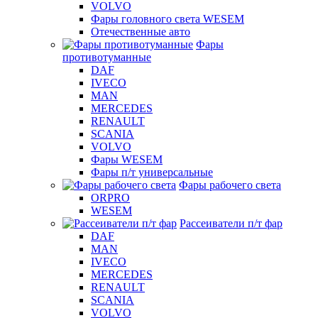
VOLVO
Фары головного света WESEM
Отечественные авто
Фары
противотуманные
DAF
IVECO
MAN
MERCEDES
RENAULT
SCANIA
VOLVO
Фары WESEM
Фары п/т универсальные
Фары рабочего света
ORPRO
WESEM
Рассеиватели п/т фар
DAF
MAN
IVECO
MERCEDES
RENAULT
SCANIA
VOLVO