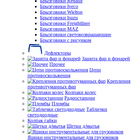
Брызговики Renault
Брызговики Iveco
Брызговики Wielton
Брызговики Isuzu
Брызговики Freightliner
Брызговики MAZ
Брызговики световозвращающие
Брызговики с рисунком
Дефлекторы
Защита фар и фонарей
Прочее
Цепи
противоскольжения
Крепления
противотуманных фар
Колпаки колес
Радиостанции
Пломбы
Таблички
светодиодные
Колпак гайки
Щетки д/мытья
Ящики инструментальные для грузовиков