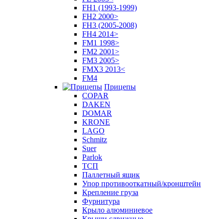
FH1 (1993-1999)
FH2 2000>
FH3 (2005-2008)
FH4 2014>
FM1 1998>
FM2 2001>
FM3 2005>
FMX3 2013<
FM4
Прицепы
COPAR
DAKEN
DOMAR
KRONE
LAGO
Schmitz
Suer
Parlok
ТСП
Паллетный ящик
Упор противооткатный/кронштейн
Крепление груза
Фурнитура
Крыло алюминиевое
Крыши сдвижные