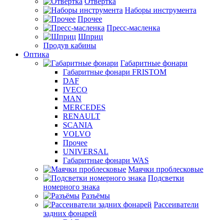
Отвертка
Наборы инструмента
Прочее
Пресс-масленка
Шприц
Продув кабины
Оптика
Габаритные фонари
Габаритные фонари FRISTOM
DAF
IVECO
MAN
MERCEDES
RENAULT
SCANIA
VOLVO
Прочее
UNIVERSAL
Габаритные фонари WAS
Маячки проблесковые
Подсветки
номерного знака
Разъёмы
Рассеиватели
задних фонарей