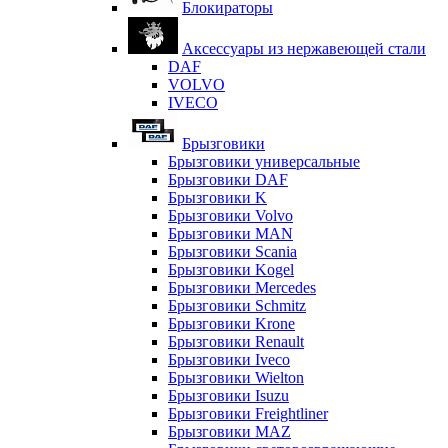
Блокираторы
Аксессуары из нержавеющей стали
DAF
VOLVO
IVECO
Брызговики
Брызговики универсальные
Брызговики DAF
Брызговики K
Брызговики Volvo
Брызговики MAN
Брызговики Scania
Брызговики Kogel
Брызговики Mercedes
Брызговики Schmitz
Брызговики Krone
Брызговики Renault
Брызговики Iveco
Брызговики Wielton
Брызговики Isuzu
Брызговики Freightliner
Брызговики MAZ