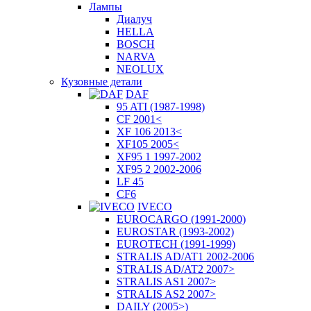
Лампы
Диалуч
HELLA
BOSCH
NARVA
NEOLUX
Кузовные детали
DAF
95 ATI (1987-1998)
CF 2001<
XF 106 2013<
XF105 2005<
XF95 1 1997-2002
XF95 2 2002-2006
LF 45
CF6
IVECO
EUROCARGO (1991-2000)
EUROSTAR (1993-2002)
EUROTECH (1991-1999)
STRALIS AD/AT1 2002-2006
STRALIS AD/AT2 2007>
STRALIS AS1 2007>
STRALIS AS2 2007>
DAILY (2005>)