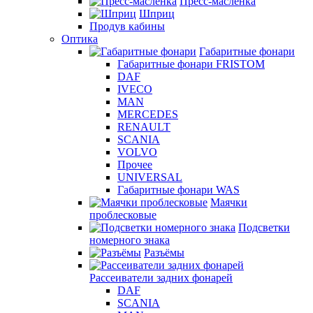
Пресс-масленка
Шприц
Продув кабины
Оптика
Габаритные фонари
Габаритные фонари FRISTOM
DAF
IVECO
MAN
MERCEDES
RENAULT
SCANIA
VOLVO
Прочее
UNIVERSAL
Габаритные фонари WAS
Маячки
проблесковые
Подсветки
номерного знака
Разъёмы
Рассеиватели задних фонарей
DAF
SCANIA