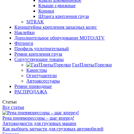
Крыло алюминиевое
Крыши сдвижные
Коники
Штанга крепления груза
SITRAK
Кронштейны крепления запасных колес
Наклейки
Дополнительное оборудование MOTO/ATV
Фитинги
Профиль уплотнительный
Ремни крепления груза
Сопутствующие товары
Газ/Плиты/Горелки
Канистры
Огнетушители
Автоаксессуары
Ремни приводные
РАСПРОДАЖА
Статьи
Все статьи
Pega пневморессоры – шаг вперед!
Автожидкости для грузовых машин
Как выбрать запчасти для грузовых автомобилей