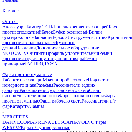
Главная
-
Каталог
-
Оптика
Аксессуары
Бампер ТСП/Панель крепления фонарей
Брус
противоподкатный
Бачок
Буфер резиновый
Вилки
буксировочные
Запчасти
Зеркала
Инструмент
Оптика
Кронштейн
крепления запасных колес
Кузовные
детали
Наклейки
Дополнительное оборудование
MOTO/ATV
Фитинги
Профиль уплотнительный
Ремни
крепления груза
Сопутствующие товары
Ремни
приводные
РАСПРОДАЖА
-
Фары противотуманные
Габаритные фонари
Маячки проблесковые
Подсветки
номерного знака
Разъёмы
Рассеиватели задних
фонарей
Рассеиватели фар головного света
Стоп-
сигнал
Указатели поворотов
Фары головного света
Фары
противотуманные
Фары рабочего света
Рассеиватели п/т
фар
Катафоты
Лампы
-
MERCEDES
DAF
IVECO
MAN
RENAULT
SCANIA
VOLVO
Фары
WESEM
Фары п/т универсальные