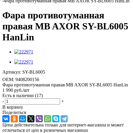
-
Фара противотуманная правая МB AXOR SY-BL6005 HanLin
Фара противотуманная
правая МB AXOR SY-BL6005
HanLin
Артикул:
SY-BL6005
OEM:
9408200156
Фара противотуманная правая МB AXOR SY-BL6005 HanLin
1 990
руб.
/шт
Есть в наличии
(17)
-
+
В корзину
Поделиться
Цена действительна только для интернет-магазина и может
отличаться от цен в розничных магазинах