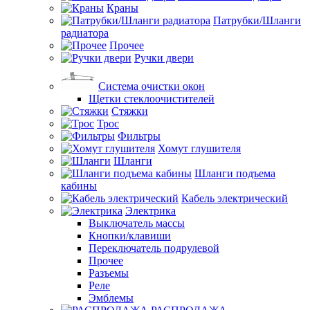
Краны
Патрубки/Шланги
радиатора
Прочее
Ручки двери
Система очистки окон
Щетки стеклоочистителей
Стяжки
Трос
Фильтры
Хомут глушителя
Шланги
Шланги подъема
кабины
Кабель электрический
Электрика
Выключатель массы
Кнопки/клавиши
Переключатель подрулевой
Прочее
Разъемы
Реле
Эмблемы