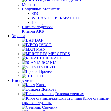
РАСПРОДАЖА
Метизы
Воздушные отопители
S&C
WEBASTO/EBERSPACHER
Планар
Шланги подкачки
Клемма АКБ
Зеркала
DAF
IVECO
MAN
MERCEDES
RENAULT
SCANIA
VOLVO
Прочее
ТСП
Инструмент
Ключ
Домкрат
Головка сменная
Ключ ступицы/
крышки ступицы
Съемник