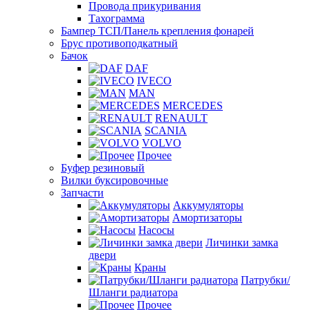
Провода прикуривания
Тахограмма
Бампер ТСП/Панель крепления фонарей
Брус противоподкатный
Бачок
DAF
IVECO
MAN
MERCEDES
RENAULT
SCANIA
VOLVO
Прочее
Буфер резиновый
Вилки буксировочные
Запчасти
Аккумуляторы
Амортизаторы
Насосы
Личинки замка
двери
Краны
Патрубки/
Шланги радиатора
Прочее