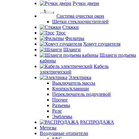
Ручки двери
Система очистки окон
Щетки стеклоочистителей
Стяжки
Трос
Фильтры
Хомут глушителя
Шланги
Шланги подъема
кабины
Кабель
электрический
Электрика
Выключатель массы
Кнопки/клавиши
Переключатель подрулевой
Прочее
Разъемы
Реле
Эмблемы
РАСПРОДАЖА
Метизы
Воздушные отопители
S&C