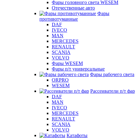
Фары головного света WESEM
Отечественные авто
Фары
противотуманные
DAF
IVECO
MAN
MERCEDES
RENAULT
SCANIA
VOLVO
Фары WESEM
Фары п/т универсальные
Фары рабочего света
ORPRO
WESEM
Рассеиватели п/т фар
DAF
MAN
IVECO
MERCEDES
RENAULT
SCANIA
VOLVO
Катафоты