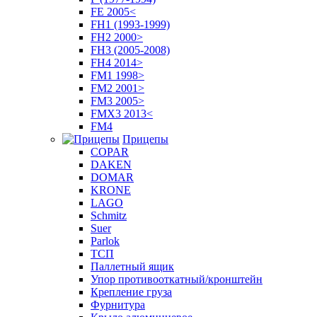
FE 2005<
FH1 (1993-1999)
FH2 2000>
FH3 (2005-2008)
FH4 2014>
FM1 1998>
FM2 2001>
FM3 2005>
FMX3 2013<
FM4
Прицепы
COPAR
DAKEN
DOMAR
KRONE
LAGO
Schmitz
Suer
Parlok
ТСП
Паллетный ящик
Упор противооткатный/кронштейн
Крепление груза
Фурнитура