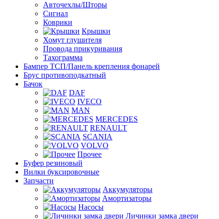
Авточехлы/Шторы
Сигнал
Коврики
Крышки
Хомут глушителя
Провода прикуривания
Тахограмма
Бампер ТСП/Панель крепления фонарей
Брус противоподкатный
Бачок
DAF
IVECO
MAN
MERCEDES
RENAULT
SCANIA
VOLVO
Прочее
Буфер резиновый
Вилки буксировочные
Запчасти
Аккумуляторы
Амортизаторы
Насосы
Личинки замка двери