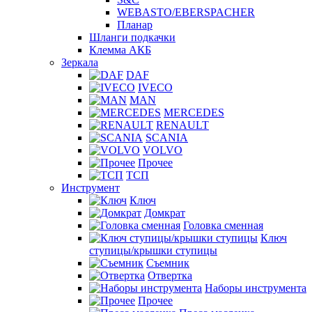
WEBASTO/EBERSPACHER
Планар
Шланги подкачки
Клемма АКБ
Зеркала
DAF
IVECO
MAN
MERCEDES
RENAULT
SCANIA
VOLVO
Прочее
ТСП
Инструмент
Ключ
Домкрат
Головка сменная
Ключ
ступицы/крышки ступицы
Съемник
Отвертка
Наборы инструмента
Прочее