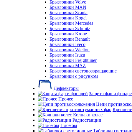
Брызговики Volvo
Брызговики MAN
Брызговики Scania
Брызговики Kogel
Брызговики Mercedes
Брызговики Schmitz
Брызговики Krone
Брызговики Renault
Брызговики Iveco
Брызговики Wielton
Брызговики Isuzu
Брызговики Freightliner
Брызговики MAZ
Брызговики световозвращающие
Брызговики с рисунком
Дефлекторы
Защита фар и фонар
Прочее
Цепи противоско
Креплени
Колпаки колес
Радиостанции
Пломбы
Таблички светоди