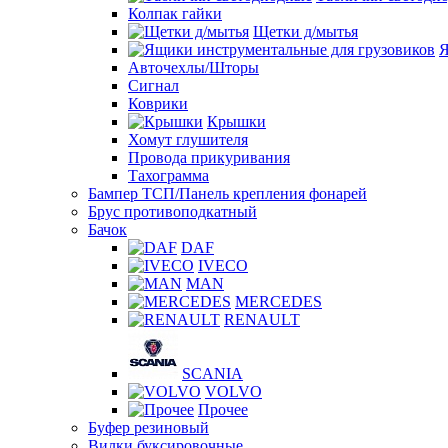
Колпак гайки
Щетки д/мытья
Я
Авточехлы/Шторы
Сигнал
Коврики
Крышки
Хомут глушителя
Провода прикуривания
Тахограмма
Бампер ТСП/Панель крепления фонарей
Брус противоподкатный
Бачок
DAF
IVECO
MAN
MERCEDES
RENAULT
SCANIA
VOLVO
Прочее
Буфер резиновый
Вилки буксировочные