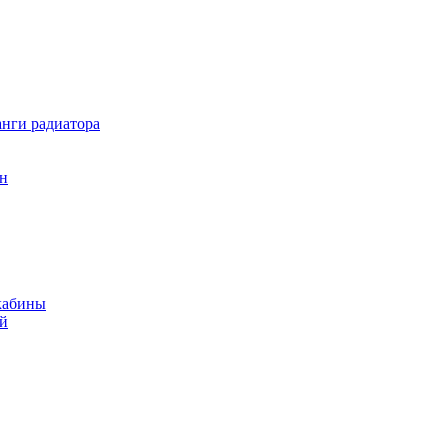
нги радиатора
он
кабины
ий