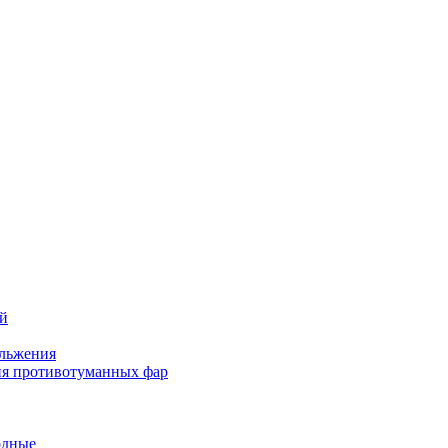
ей
льжения
я противотуманных фар
одные