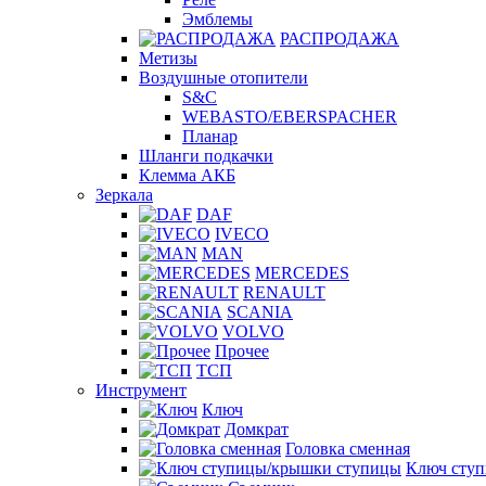
Эмблемы
РАСПРОДАЖА
Метизы
Воздушные отопители
S&C
WEBASTO/EBERSPACHER
Планар
Шланги подкачки
Клемма АКБ
Зеркала
DAF
IVECO
MAN
MERCEDES
RENAULT
SCANIA
VOLVO
Прочее
ТСП
Инструмент
Ключ
Домкрат
Головка сменная
Ключ сту