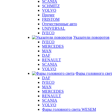
SCANIA
SCHMITZ
VOLVO
Прочее
FRISTOM
Отечественные авто
UNIVERSAL
IVECO
Указатели поворотов
IVECO
MERCEDES
MAN
DAF
RENAULT
SCANIA
VOLVO
Фары головного све
DAF
IVECO
MAN
MERCEDES
RENAULT
SCANIA
VOLVO
Фары головного света WESEM