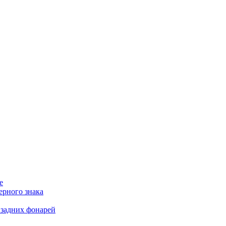
е
ерного знака
 задних фонарей