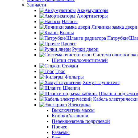
Запчасти
Аккумуляторы
Амортизаторы
Насосы
Личинки замка двери
Краны
Патрубки/Шла
Прочее
Ручки двери
Система очистки ок
Щетки стеклоочистителей
Стяжки
Трос
Фильтры
Хомут глушителя
Шланги
Шланги подъема 
Кабель электрическ
Электрика
Выключатель массы
Кнопки/клавиши
Переключатель подрулевой
Прочее
Разъемы
Реле