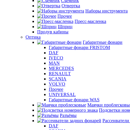
Съемник
Отвертка
Наборы инструмента
Прочее
Пресс-масленка
Шприц
Продув кабины
Оптика
Габаритные фонари
Габаритные фонари FRISTOM
DAF
IVECO
MAN
MERCEDES
RENAULT
SCANIA
VOLVO
Прочее
UNIVERSAL
Габаритные фонари WAS
Маячки проблесковы
Подсветки ном
Разъёмы
Рассеиватели
DAF