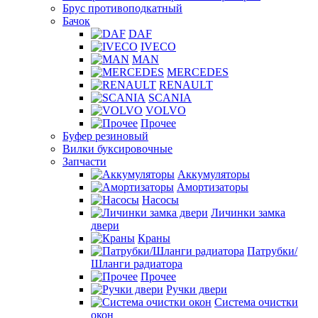
Брус противоподкатный
Бачок
DAF
IVECO
MAN
MERCEDES
RENAULT
SCANIA
VOLVO
Прочее
Буфер резиновый
Вилки буксировочные
Запчасти
Аккумуляторы
Амортизаторы
Насосы
Личинки замка
двери
Краны
Патрубки/
Шланги радиатора
Прочее
Ручки двери
Система очистки
окон