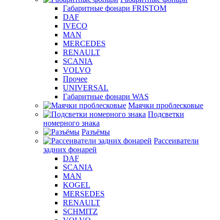
Габаритные фонари FRISTOM
DAF
IVECO
MAN
MERCEDES
RENAULT
SCANIA
VOLVO
Прочее
UNIVERSAL
Габаритные фонари WAS
Маячки проблесковые
Подсветки
номерного знака
Разъёмы
Рассеиватели
задних фонарей
DAF
SCANIA
MAN
KOGEL
MERSEDES
RENAULT
SCHMITZ