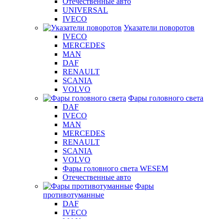
Отечественные авто
UNIVERSAL
IVECO
Указатели поворотов
IVECO
MERCEDES
MAN
DAF
RENAULT
SCANIA
VOLVO
Фары головного света
DAF
IVECO
MAN
MERCEDES
RENAULT
SCANIA
VOLVO
Фары головного света WESEM
Отечественные авто
Фары
противотуманные
DAF
IVECO