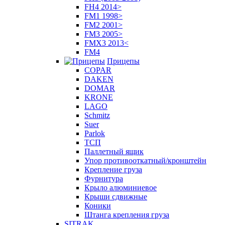
FH4 2014>
FM1 1998>
FM2 2001>
FM3 2005>
FMX3 2013<
FM4
Прицепы
COPAR
DAKEN
DOMAR
KRONE
LAGO
Schmitz
Suer
Parlok
ТСП
Паллетный ящик
Упор противооткатный/кронштейн
Крепление груза
Фурнитура
Крыло алюминиевое
Крыши сдвижные
Коники
Штанга крепления груза
SITRAK