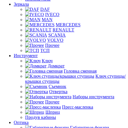
Зеркала
DAF
IVECO
MAN
MERCEDES
RENAULT
SCANIA
VOLVO
Прочее
ТСП
Инструмент
Ключ
Домкрат
Головка сменная
Ключ ступицы/
крышки ступицы
Съемник
Отвертка
Наборы инструмента
Прочее
Пресс-масленка
Шприц
Продув кабины
Оптика
Габаритные фонари