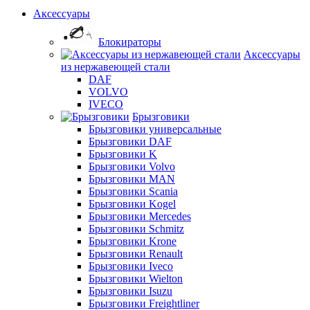
Аксессуары
Блокираторы
Аксессуары
из нержавеющей стали
DAF
VOLVO
IVECO
Брызговики
Брызговики универсальные
Брызговики DAF
Брызговики K
Брызговики Volvo
Брызговики MAN
Брызговики Scania
Брызговики Kogel
Брызговики Mercedes
Брызговики Schmitz
Брызговики Krone
Брызговики Renault
Брызговики Iveco
Брызговики Wielton
Брызговики Isuzu
Брызговики Freightliner