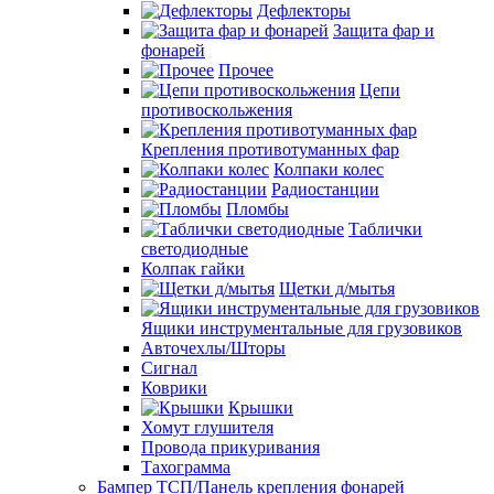
Дефлекторы
Защита фар и
фонарей
Прочее
Цепи
противоскольжения
Крепления противотуманных фар
Колпаки колес
Радиостанции
Пломбы
Таблички
светодиодные
Колпак гайки
Щетки д/мытья
Ящики инструментальные для грузовиков
Авточехлы/Шторы
Сигнал
Коврики
Крышки
Хомут глушителя
Провода прикуривания
Тахограмма
Бампер ТСП/Панель крепления фонарей