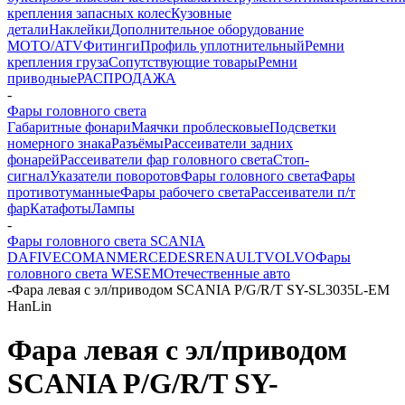
крепления запасных колес
Кузовные
детали
Наклейки
Дополнительное оборудование
MOTO/ATV
Фитинги
Профиль уплотнительный
Ремни
крепления груза
Сопутствующие товары
Ремни
приводные
РАСПРОДАЖА
-
Фары головного света
Габаритные фонари
Маячки проблесковые
Подсветки
номерного знака
Разъёмы
Рассеиватели задних
фонарей
Рассеиватели фар головного света
Стоп-
сигнал
Указатели поворотов
Фары головного света
Фары
противотуманные
Фары рабочего света
Рассеиватели п/т
фар
Катафоты
Лампы
-
Фары головного света SCANIA
DAF
IVECO
MAN
MERCEDES
RENAULT
VOLVO
Фары
головного света WESEM
Отечественные авто
-
Фара левая с эл/приводом SCANIA P/G/R/T SY-SL3035L-EM
HanLin
Фара левая с эл/приводом
SCANIA P/G/R/T SY-