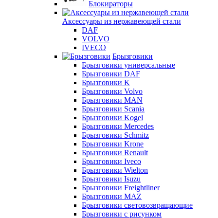
Блокираторы
Аксессуары из нержавеющей стали
DAF
VOLVO
IVECO
Брызговики
Брызговики универсальные
Брызговики DAF
Брызговики K
Брызговики Volvo
Брызговики MAN
Брызговики Scania
Брызговики Kogel
Брызговики Mercedes
Брызговики Schmitz
Брызговики Krone
Брызговики Renault
Брызговики Iveco
Брызговики Wielton
Брызговики Isuzu
Брызговики Freightliner
Брызговики MAZ
Брызговики световозвращающие
Брызговики с рисунком