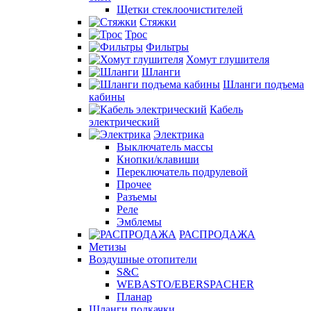
Щетки стеклоочистителей
Стяжки
Трос
Фильтры
Хомут глушителя
Шланги
Шланги подъема
кабины
Кабель
электрический
Электрика
Выключатель массы
Кнопки/клавиши
Переключатель подрулевой
Прочее
Разъемы
Реле
Эмблемы
РАСПРОДАЖА
Метизы
Воздушные отопители
S&C
WEBASTO/EBERSPACHER
Планар
Шланги подкачки