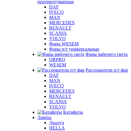
противотуманные
DAF
IVECO
MAN
MERCEDES
RENAULT
SCANIA
VOLVO
Фары WESEM
Фары п/т универсальные
Фары рабочего света
ORPRO
WESEM
Рассеиватели п/т фар
DAF
MAN
IVECO
MERCEDES
RENAULT
SCANIA
VOLVO
Катафоты
Лампы
Диалуч
HELLA