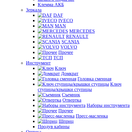
Клемма АКБ
Зеркала
DAF
IVECO
MAN
MERCEDES
RENAULT
SCANIA
VOLVO
Прочее
ТСП
Инструмент
Ключ
Домкрат
Головка сменная
Ключ
ступицы/крышки ступицы
Съемник
Отвертка
Наборы инструмента
Прочее
Пресс-масленка
Шприц
Продув кабины
Оптика