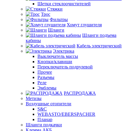
Щетки стеклоочистителей
Стяжки
Трос
Фильтры
Хомут глушителя
Шланги
Шланги подъема
кабины
Кабель электрический
Электрика
Выключатель массы
Кнопки/клавиши
Переключатель подрулевой
Прочее
Разъемы
Реле
Эмблемы
РАСПРОДАЖА
Метизы
Воздушные отопители
S&C
WEBASTO/EBERSPACHER
Планар
Шланги подкачки
Клемма АКБ