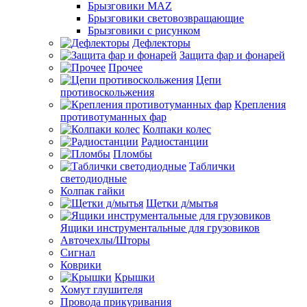
Брызговики MAZ
Брызговики световозвращающие
Брызговики с рисунком
Дефлекторы
Защита фар и фонарей
Прочее
Цепи
противоскольжения
Крепления
противотуманных фар
Колпаки колес
Радиостанции
Пломбы
Таблички
светодиодные
Колпак гайки
Щетки д/мытья
Ящики инструментальные для грузовиков
Авточехлы/Шторы
Сигнал
Коврики
Крышки
Хомут глушителя
Провода прикуривания