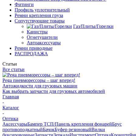
Фитинги
Профиль уплотнительный
Ремни крепления груза
Сопутствующие товары
Газ/Плиты/Горелки
Канистры
Огнетушители
Автоаксессуары
Ремни приводные
РАСПРОДАЖА
Статьи
Все статьи
Pega пневморессоры – шаг вперед!
Автожидкости для грузовых машин
Как выбрать запчасти для грузовых автомобилей
Главная
-
Каталог
-
Оптика
Аксессуары
Бампер ТСП/Панель крепления фонарей
Брус
противоподкатный
Бачок
Буфер резиновый
Вилки
буксировочные
Запчасти
Зеркала
Инструмент
Оптика
Кронштейн