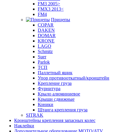
FM3 2005>
FMX3 2013<
FM4
Прицепы
COPAR
DAKEN
DOMAR
KRONE
LAGO
Schmitz
Suer
Parlok
ТСП
Паллетный ящик
Упор противооткатный/кронштейн
Крепление груза
Фурнитура
Крыло алюминиевое
Крыши сдвижные
Коники
Штанга крепления груза
SITRAK
Кронштейны крепления запасных колес
Наклейки
Дополнительное оборудование MOTO/ATV