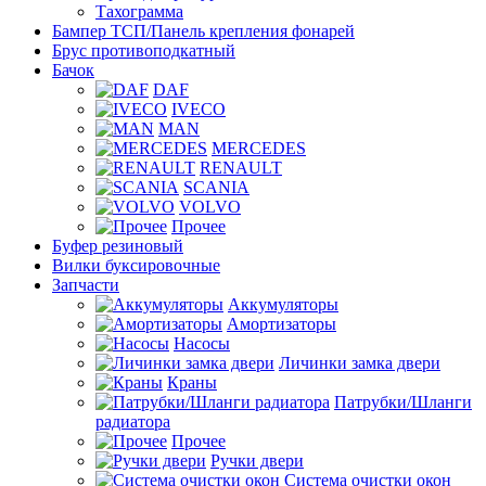
Тахограмма
Бампер ТСП/Панель крепления фонарей
Брус противоподкатный
Бачок
DAF
IVECO
MAN
MERCEDES
RENAULT
SCANIA
VOLVO
Прочее
Буфер резиновый
Вилки буксировочные
Запчасти
Аккумуляторы
Амортизаторы
Насосы
Личинки замка двери
Краны
Патрубки/Шланги
радиатора
Прочее
Ручки двери
Система очистки окон