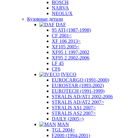
BOSCH
NARVA
NEOLUX
Кузовные детали
DAF
95 ATI (1987-1998)
CF 2001<
XF 106 2013<
XF105 2005<
XF95 1 1997-2002
XF95 2 2002-2006
LF 45
CF6
IVECO
EUROCARGO (1991-2000)
EUROSTAR (1993-2002)
EUROTECH (1991-1999)
STRALIS AD/AT1 2002-2006
STRALIS AD/AT2 2007>
STRALIS AS1 2007>
STRALIS AS2 2007>
DAILY (2005>)
MAN
TGL 2004>
F2000 (1994-2001)