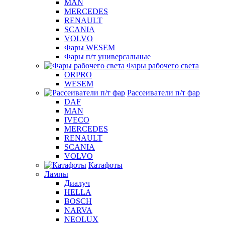
MAN
MERCEDES
RENAULT
SCANIA
VOLVO
Фары WESEM
Фары п/т универсальные
Фары рабочего света
ORPRO
WESEM
Рассеиватели п/т фар
DAF
MAN
IVECO
MERCEDES
RENAULT
SCANIA
VOLVO
Катафоты
Лампы
Диалуч
HELLA
BOSCH
NARVA
NEOLUX