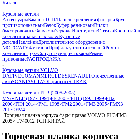
Каталог
-
Кузовные детали
Аксессуары
Бампер ТСП/Панель крепления фонарей
Брус
противоподкатный
Бачок
Буфер резиновый
Вилки
буксировочные
Запчасти
Зеркала
Инструмент
Оптика
Кронштейн
крепления запасных колес
Кузовные
детали
Наклейки
Дополнительное оборудование
MOTO/ATV
Фитинги
Профиль уплотнительный
Ремни
крепления груза
Сопутствующие товары
Ремни
приводные
РАСПРОДАЖА
-
Кузовные детали VOLVO
DAF
IVECO
MAN
MERCEDES
RENAULT
Отечественные
авто
SCANIA
VOLVO
Прицепы
SITRAK
-
Кузовные детали FH3 (2005-2008)
VN/VNL
F (1977-1994)
FE 2005<
FH1 (1993-1999)
FH2
2000>
FH4 2014>
FM1 1998>
FM2 2001>
FM3 2005>
FMX3
2013<
FM4
-
Торцевая планка корпуса фары правая VOLVO FH3/FM3
2005> T740012 ТСП КИТАЙ
Торцевая планка корпуса