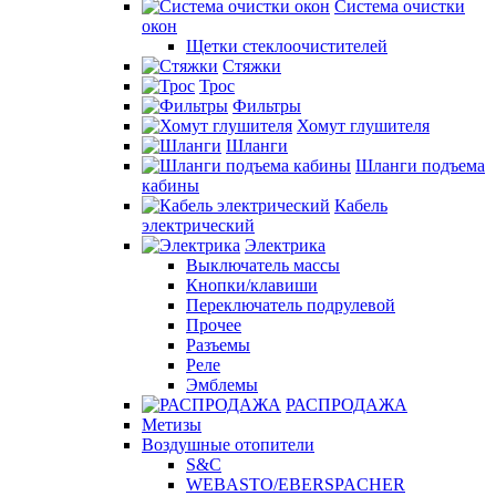
Система очистки
окон
Щетки стеклоочистителей
Стяжки
Трос
Фильтры
Хомут глушителя
Шланги
Шланги подъема
кабины
Кабель
электрический
Электрика
Выключатель массы
Кнопки/клавиши
Переключатель подрулевой
Прочее
Разъемы
Реле
Эмблемы
РАСПРОДАЖА
Метизы
Воздушные отопители
S&C
WEBASTO/EBERSPACHER