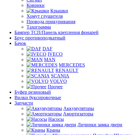
Коврики
Крышки
Хомут глушителя
Провода прикуривания
Тахограмма
Бампер ТСП/Панель крепления фонарей
Брус противоподкатный
Бачок
DAF
IVECO
MAN
MERCEDES
RENAULT
SCANIA
VOLVO
Прочее
Буфер резиновый
Вилки буксировочные
Запчасти
Аккумуляторы
Амортизаторы
Насосы
Личинки замка двери
Краны