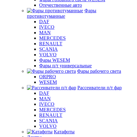
Отечественные авто
Фары
противотуманные
DAF
IVECO
MAN
MERCEDES
RENAULT
SCANIA
VOLVO
Фары WESEM
Фары п/т универсальные
Фары рабочего света
ORPRO
WESEM
Рассеиватели п/т фар
DAF
MAN
IVECO
MERCEDES
RENAULT
SCANIA
VOLVO
Катафоты