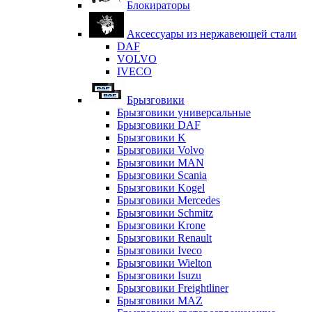
Блокираторы
Аксессуары из нержавеющей стали
DAF
VOLVO
IVECO
Брызговики
Брызговики универсальные
Брызговики DAF
Брызговики K
Брызговики Volvo
Брызговики MAN
Брызговики Scania
Брызговики Kogel
Брызговики Mercedes
Брызговики Schmitz
Брызговики Krone
Брызговики Renault
Брызговики Iveco
Брызговики Wielton
Брызговики Isuzu
Брызговики Freightliner
Брызговики MAZ