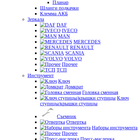
Планар
Шланги подкачки
Клемма АКБ
Зеркала
DAF
IVECO
MAN
MERCEDES
RENAULT
SCANIA
VOLVO
Прочее
ТСП
Инструмент
Ключ
Домкрат
Головка сменная
Ключ
ступицы/крышки ступицы
Съемник
Отвертка
Наборы инструмента
Прочее
Пресс-масленка