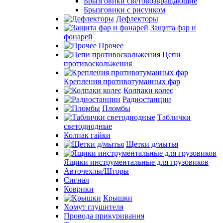
Брызговики световозвращающие
Брызговики с рисунком
Дефлекторы
Защита фар и
фонарей
Прочее
Цепи
противоскольжения
Крепления противотуманных фар
Колпаки колес
Радиостанции
Пломбы
Таблички
светодиодные
Колпак гайки
Щетки д/мытья
Ящики инструментальные для грузовиков
Авточехлы/Шторы
Сигнал
Коврики
Крышки
Хомут глушителя
Провода прикуривания