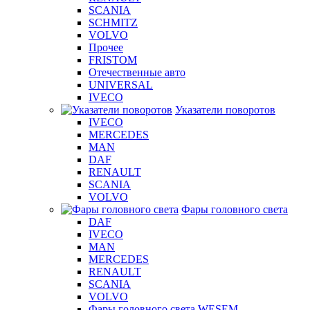
SCANIA
SCHMITZ
VOLVO
Прочее
FRISTOM
Отечественные авто
UNIVERSAL
IVECO
Указатели поворотов
IVECO
MERCEDES
MAN
DAF
RENAULT
SCANIA
VOLVO
Фары головного света
DAF
IVECO
MAN
MERCEDES
RENAULT
SCANIA
VOLVO
Фары головного света WESEM