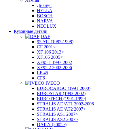
Лампы
Диалуч
HELLA
BOSCH
NARVA
NEOLUX
Кузовные детали
DAF
95 ATI (1987-1998)
CF 2001<
XF 106 2013<
XF105 2005<
XF95 1 1997-2002
XF95 2 2002-2006
LF 45
CF6
IVECO
EUROCARGO (1991-2000)
EUROSTAR (1993-2002)
EUROTECH (1991-1999)
STRALIS AD/AT1 2002-2006
STRALIS AD/AT2 2007>
STRALIS AS1 2007>
STRALIS AS2 2007>
DAILY (2005>)