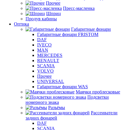
Прочее
Пресс-масленка
Шприц
Продув кабины
Оптика
Габаритные фонари
Габаритные фонари FRISTOM
DAF
IVECO
MAN
MERCEDES
RENAULT
SCANIA
VOLVO
Прочее
UNIVERSAL
Габаритные фонари WAS
Маячки проблесковые
Подсветки
номерного знака
Разъёмы
Рассеиватели
задних фонарей
DAF
SCANIA