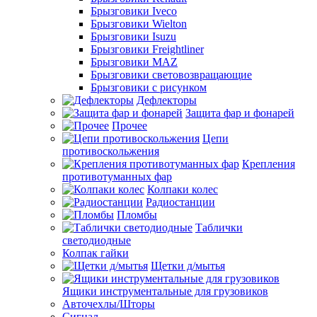
Брызговики Iveco
Брызговики Wielton
Брызговики Isuzu
Брызговики Freightliner
Брызговики MAZ
Брызговики световозвращающие
Брызговики с рисунком
Дефлекторы
Защита фар и фонарей
Прочее
Цепи
противоскольжения
Крепления
противотуманных фар
Колпаки колес
Радиостанции
Пломбы
Таблички
светодиодные
Колпак гайки
Щетки д/мытья
Ящики инструментальные для грузовиков
Авточехлы/Шторы
Сигнал