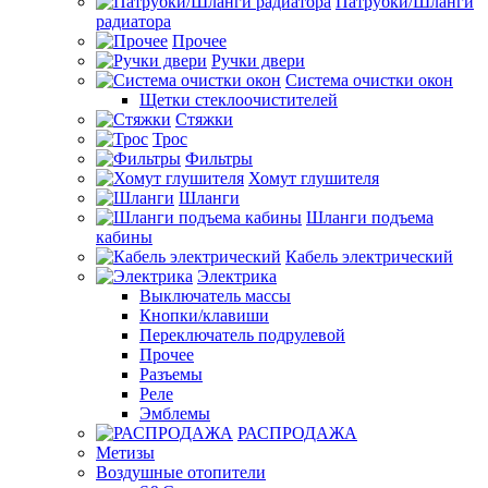
Патрубки/Шланги
радиатора
Прочее
Ручки двери
Система очистки окон
Щетки стеклоочистителей
Стяжки
Трос
Фильтры
Хомут глушителя
Шланги
Шланги подъема
кабины
Кабель электрический
Электрика
Выключатель массы
Кнопки/клавиши
Переключатель подрулевой
Прочее
Разъемы
Реле
Эмблемы
РАСПРОДАЖА
Метизы
Воздушные отопители