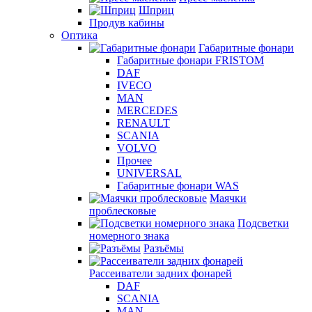
Шприц
Продув кабины
Оптика
Габаритные фонари
Габаритные фонари FRISTOM
DAF
IVECO
MAN
MERCEDES
RENAULT
SCANIA
VOLVO
Прочее
UNIVERSAL
Габаритные фонари WAS
Маячки
проблесковые
Подсветки
номерного знака
Разъёмы
Рассеиватели задних фонарей
DAF
SCANIA
MAN