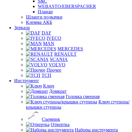
S&C
WEBASTO/EBERSPACHER
Планар
Шланги подкачки
Клемма АКБ
Зеркала
DAF
IVECO
MAN
MERCEDES
RENAULT
SCANIA
VOLVO
Прочее
ТСП
Инструмент
Ключ
Домкрат
Головка сменная
Ключ ступицы/
крышки ступицы
Съемник
Отвертка
Наборы инструмента