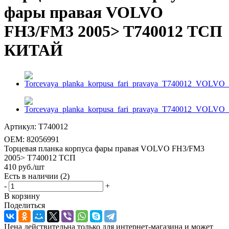
фары правая VOLVO
FH3/FM3 2005> T740012 ТСП
КИТАЙ
Артикул:
T740012
OEM:
82056991
Торцевая планка корпуса фары правая VOLVO FH3/FM3
2005> T740012 ТСП
410
руб.
/шт
Есть в наличии
(2)
-
+
В корзину
Поделиться
Цена действительна только для интернет-магазина и может