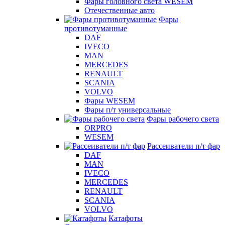
Фары головного света WESEM
Отечественные авто
Фары
противотуманные
DAF
IVECO
MAN
MERCEDES
RENAULT
SCANIA
VOLVO
Фары WESEM
Фары п/т универсальные
Фары рабочего света
ORPRO
WESEM
Рассеиватели п/т фар
DAF
MAN
IVECO
MERCEDES
RENAULT
SCANIA
VOLVO
Катафоты