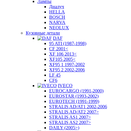
Лампы
Диалуч
HELLA
BOSCH
NARVA
NEOLUX
Кузовные детали
DAF
95 ATI (1987-1998)
CF 2001<
XF 106 2013<
XF105 2005<
XF95 1 1997-2002
XF95 2 2002-2006
LF 45
CF6
IVECO
EUROCARGO (1991-2000)
EUROSTAR (1993-2002)
EUROTECH (1991-1999)
STRALIS AD/AT1 2002-2006
STRALIS AD/AT2 2007>
STRALIS AS1 2007>
STRALIS AS2 2007>
DAILY (2005>)