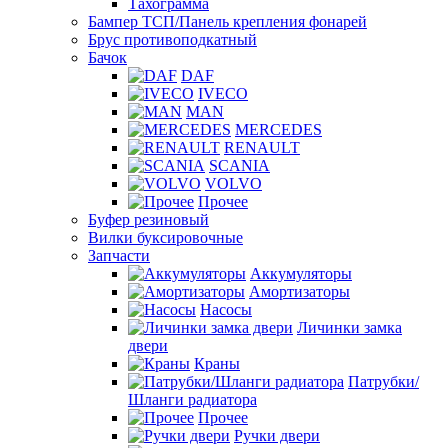
Тахограмма
Бампер ТСП/Панель крепления фонарей
Брус противоподкатный
Бачок
DAF
IVECO
MAN
MERCEDES
RENAULT
SCANIA
VOLVO
Прочее
Буфер резиновый
Вилки буксировочные
Запчасти
Аккумуляторы
Амортизаторы
Насосы
Личинки замка
двери
Краны
Патрубки/
Шланги радиатора
Прочее
Ручки двери