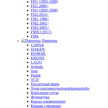
FH1 (1993-1999)
FH2 2000>
FH3 (2005-2008)
FH4 2014>
FM1 1998>
FM2 2001>
FM3 2005>
FMX3 2013<
FM4
Прицепы
COPAR
DAKEN
DOMAR
KRONE
LAGO
Schmitz
Suer
Parlok
ТСП
Паллетный ящик
Упор противооткатный/кронштейн
Крепление груза
Фурнитура
Крыло алюминиевое
Крыши сдвижные