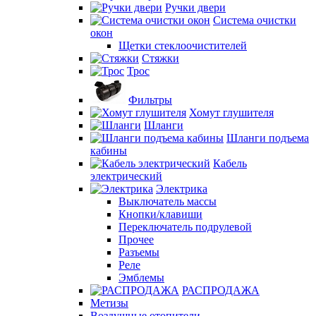
Ручки двери
Система очистки
окон
Щетки стеклоочистителей
Стяжки
Трос
Фильтры
Хомут глушителя
Шланги
Шланги подъема
кабины
Кабель
электрический
Электрика
Выключатель массы
Кнопки/клавиши
Переключатель подрулевой
Прочее
Разъемы
Реле
Эмблемы
РАСПРОДАЖА
Метизы
Воздушные отопители