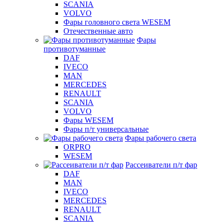
SCANIA
VOLVO
Фары головного света WESEM
Отечественные авто
Фары
противотуманные
DAF
IVECO
MAN
MERCEDES
RENAULT
SCANIA
VOLVO
Фары WESEM
Фары п/т универсальные
Фары рабочего света
ORPRO
WESEM
Рассеиватели п/т фар
DAF
MAN
IVECO
MERCEDES
RENAULT
SCANIA