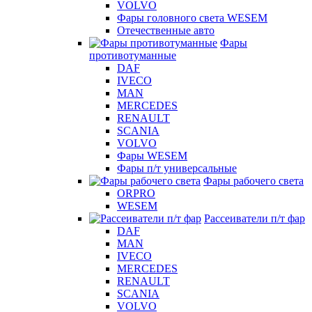
VOLVO
Фары головного света WESEM
Отечественные авто
Фары
противотуманные
DAF
IVECO
MAN
MERCEDES
RENAULT
SCANIA
VOLVO
Фары WESEM
Фары п/т универсальные
Фары рабочего света
ORPRO
WESEM
Рассеиватели п/т фар
DAF
MAN
IVECO
MERCEDES
RENAULT
SCANIA
VOLVO