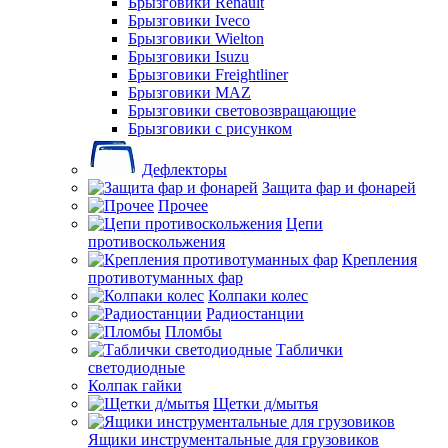
Брызговики Renault
Брызговики Iveco
Брызговики Wielton
Брызговики Isuzu
Брызговики Freightliner
Брызговики MAZ
Брызговики световозвращающие
Брызговики с рисунком
Дефлекторы
Защита фар и фонарей
Прочее
Цепи
противоскольжения
Крепления
противотуманных фар
Колпаки колес
Радиостанции
Пломбы
Таблички
светодиодные
Колпак гайки
Щетки д/мытья
Ящики инструментальные для грузовиков