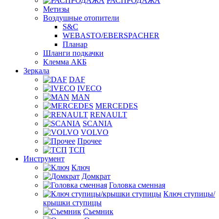
РАСПРОДАЖА
Метизы
Воздушные отопители
S&C
WEBASTO/EBERSPACHER
Планар
Шланги подкачки
Клемма АКБ
Зеркала
DAF
IVECO
MAN
MERCEDES
RENAULT
SCANIA
VOLVO
Прочее
ТСП
Инструмент
Ключ
Домкрат
Головка сменная
Ключ ступицы/
крышки ступицы
Съемник