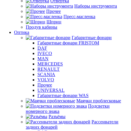
Отвертка
Наборы инструмента
Прочее
Пресс-масленка
Шприц
Продув кабины
Оптика
Габаритные фонари
Габаритные фонари FRISTOM
DAF
IVECO
MAN
MERCEDES
RENAULT
SCANIA
VOLVO
Прочее
UNIVERSAL
Габаритные фонари WAS
Маячки проблесковые
Подсветки
номерного знака
Разъёмы
Рассеиватели
задних фонарей