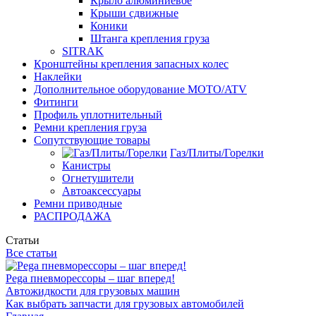
Крыло алюминиевое
Крыши сдвижные
Коники
Штанга крепления груза
SITRAK
Кронштейны крепления запасных колес
Наклейки
Дополнительное оборудование MOTO/ATV
Фитинги
Профиль уплотнительный
Ремни крепления груза
Сопутствующие товары
Газ/Плиты/Горелки
Канистры
Огнетушители
Автоаксессуары
Ремни приводные
РАСПРОДАЖА
Статьи
Все статьи
Pega пневморессоры – шаг вперед!
Автожидкости для грузовых машин
Как выбрать запчасти для грузовых автомобилей