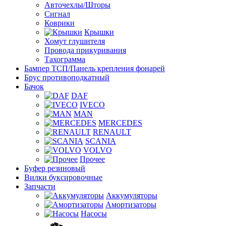
Авточехлы/Шторы
Сигнал
Коврики
Крышки
Хомут глушителя
Провода прикуривания
Тахограмма
Бампер ТСП/Панель крепления фонарей
Брус противоподкатный
Бачок
DAF
IVECO
MAN
MERCEDES
RENAULT
SCANIA
VOLVO
Прочее
Буфер резиновый
Вилки буксировочные
Запчасти
Аккумуляторы
Амортизаторы
Насосы