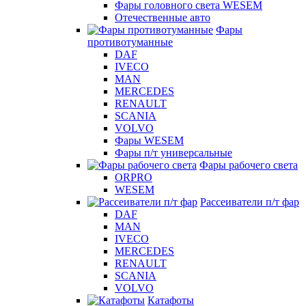
Фары головного света WESEM
Отечественные авто
Фары
противотуманные
DAF
IVECO
MAN
MERCEDES
RENAULT
SCANIA
VOLVO
Фары WESEM
Фары п/т универсальные
Фары рабочего света
ORPRO
WESEM
Рассеиватели п/т фар
DAF
MAN
IVECO
MERCEDES
RENAULT
SCANIA
VOLVO
Катафоты