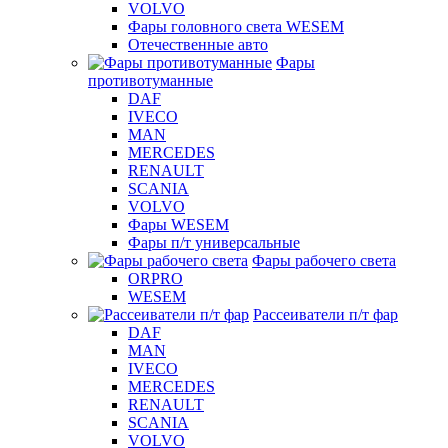
VOLVO
Фары головного света WESEM
Отечественные авто
Фары
противотуманные
DAF
IVECO
MAN
MERCEDES
RENAULT
SCANIA
VOLVO
Фары WESEM
Фары п/т универсальные
Фары рабочего света
ORPRO
WESEM
Рассеиватели п/т фар
DAF
MAN
IVECO
MERCEDES
RENAULT
SCANIA
VOLVO