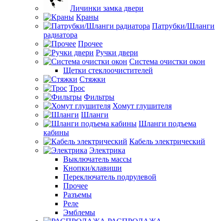
Личинки замка двери
Краны
Патрубки/Шланги
радиатора
Прочее
Ручки двери
Система очистки окон
Щетки стеклоочистителей
Стяжки
Трос
Фильтры
Хомут глушителя
Шланги
Шланги подъема
кабины
Кабель электрический
Электрика
Выключатель массы
Кнопки/клавиши
Переключатель подрулевой
Прочее
Разъемы
Реле
Эмблемы