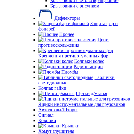
Брызговики световозвращающие
Брызговики с рисунком
Дефлекторы
Защита фар и
фонарей
Прочее
Цепи
противоскольжения
Крепления противотуманных фар
Колпаки колес
Радиостанции
Пломбы
Таблички
светодиодные
Колпак гайки
Щетки д/мытья
Ящики инструментальные для грузовиков
Авточехлы/Шторы
Сигнал
Коврики
Крышки
Хомут глушителя