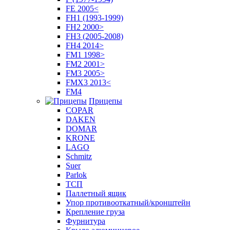
FE 2005<
FH1 (1993-1999)
FH2 2000>
FH3 (2005-2008)
FH4 2014>
FM1 1998>
FM2 2001>
FM3 2005>
FMX3 2013<
FM4
Прицепы
COPAR
DAKEN
DOMAR
KRONE
LAGO
Schmitz
Suer
Parlok
ТСП
Паллетный ящик
Упор противооткатный/кронштейн
Крепление груза
Фурнитура