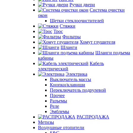
Ручки двери
Система очистки
окон
Щетки стеклоочистителей
Стяжки
Трос
Фильтры
Хомут глушителя
Шланги
Шланги подъема
кабины
Кабель
электрический
Электрика
Выключатель массы
Кнопки/клавиши
Переключатель подрулевой
Прочее
Разъемы
Реле
Эмблемы
РАСПРОДАЖА
Метизы
Воздушные отопители
S&C