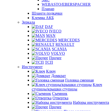
WEBASTO/EBERSPACHER
Планар
Шланги подкачки
Клемма АКБ
Зеркала
DAF
IVECO
MAN
MERCEDES
RENAULT
SCANIA
VOLVO
Прочее
ТСП
Инструмент
Ключ
Домкрат
Головка сменная
Ключ
ступицы/крышки ступицы
Съемник
Отвертка
Наборы инструмента
Прочее