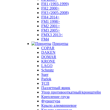
FH1 (1993-1999)
FH2 2000>
FH3 (2005-2008)
FH4 2014>
FM1 1998>
FM2 2001>
FM3 2005>
FMX3 2013<
FM4
Прицепы
COPAR
DAKEN
DOMAR
KRONE
LAGO
Schmitz
Suer
Parlok
ТСП
Паллетный ящик
Упор противооткатный/кронштейн
Крепление груза
Фурнитура
Крыло алюминиевое
Крыши сдвижные