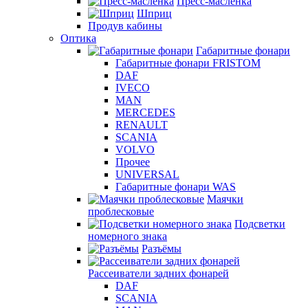
Пресс-масленка
Шприц
Продув кабины
Оптика
Габаритные фонари
Габаритные фонари FRISTOM
DAF
IVECO
MAN
MERCEDES
RENAULT
SCANIA
VOLVO
Прочее
UNIVERSAL
Габаритные фонари WAS
Маячки
проблесковые
Подсветки
номерного знака
Разъёмы
Рассеиватели задних фонарей
DAF
SCANIA