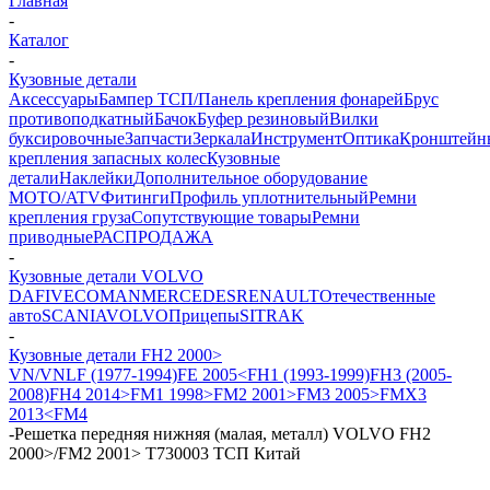
Главная
-
Каталог
-
Кузовные детали
Аксессуары
Бампер ТСП/Панель крепления фонарей
Брус
противоподкатный
Бачок
Буфер резиновый
Вилки
буксировочные
Запчасти
Зеркала
Инструмент
Оптика
Кронштейн
крепления запасных колес
Кузовные
детали
Наклейки
Дополнительное оборудование
MOTO/ATV
Фитинги
Профиль уплотнительный
Ремни
крепления груза
Сопутствующие товары
Ремни
приводные
РАСПРОДАЖА
-
Кузовные детали VOLVO
DAF
IVECO
MAN
MERCEDES
RENAULT
Отечественные
авто
SCANIA
VOLVO
Прицепы
SITRAK
-
Кузовные детали FH2 2000>
VN/VNL
F (1977-1994)
FE 2005<
FH1 (1993-1999)
FH3 (2005-
2008)
FH4 2014>
FM1 1998>
FM2 2001>
FM3 2005>
FMX3
2013<
FM4
-
Решетка передняя нижняя (малая, металл) VOLVO FH2
2000>/FM2 2001> T730003 ТСП Китай