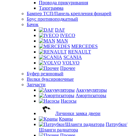
Провода прикуривания
Тахограмма
Бампер ТСП/Панель крепления фонарей
Брус противоподкатный
Бачок
DAF
IVECO
MAN
MERCEDES
RENAULT
SCANIA
VOLVO
Прочее
Буфер резиновый
Вилки буксировочные
Запчасти
Аккумуляторы
Амортизаторы
Насосы
Личинки замка двери
Краны
Патрубки/
Шланги радиатора
Прочее