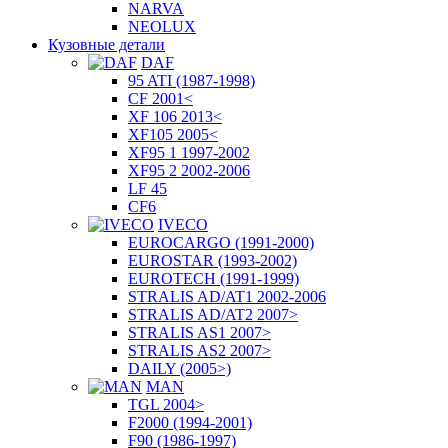
NARVA
NEOLUX
Кузовные детали
DAF
95 ATI (1987-1998)
CF 2001<
XF 106 2013<
XF105 2005<
XF95 1 1997-2002
XF95 2 2002-2006
LF 45
CF6
IVECO
EUROCARGO (1991-2000)
EUROSTAR (1993-2002)
EUROTECH (1991-1999)
STRALIS AD/AT1 2002-2006
STRALIS AD/AT2 2007>
STRALIS AS1 2007>
STRALIS AS2 2007>
DAILY (2005>)
MAN
TGL 2004>
F2000 (1994-2001)
F90 (1986-1997)