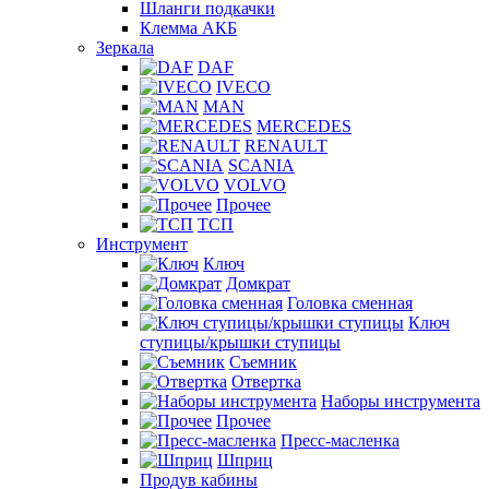
Шланги подкачки
Клемма АКБ
Зеркала
DAF
IVECO
MAN
MERCEDES
RENAULT
SCANIA
VOLVO
Прочее
ТСП
Инструмент
Ключ
Домкрат
Головка сменная
Ключ
ступицы/крышки ступицы
Съемник
Отвертка
Наборы инструмента
Прочее
Пресс-масленка
Шприц
Продув кабины