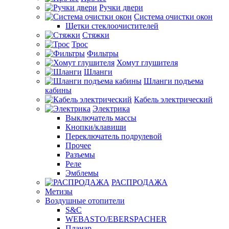
Ручки двери
Система очистки окон
Щетки стеклоочистителей
Стяжки
Трос
Фильтры
Хомут глушителя
Шланги
Шланги подъема
кабины
Кабель электрический
Электрика
Выключатель массы
Кнопки/клавиши
Переключатель подрулевой
Прочее
Разъемы
Реле
Эмблемы
РАСПРОДАЖА
Метизы
Воздушные отопители
S&C
WEBASTO/EBERSPACHER
Планар