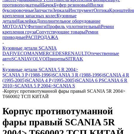
противоподкатный
Бачок
Буфер резиновый
Вилки
буксировочные
Запчасти
Зеркала
Инструмент
Оптика
Кронштейн
крепления запасных колес
Кузовные
детали
Наклейки
Дополнительное оборудование
MOTO/ATV
Фитинги
Профиль уплотнительный
Ремни
крепления груза
Сопутствующие товары
Ремни
приводные
РАСПРОДАЖА
-
Кузовные детали SCANIA
DAF
IVECO
MAN
MERCEDES
RENAULT
Отечественные
авто
SCANIA
VOLVO
Прицепы
SITRAK
-
Кузовные детали SCANIA 5 R 2004>
SCANIA 3 P (1988-1996)
SCANIA 3 R (1988-1996)
SCANIA 4 R
(1995-2005)
SCANIA 4 P (1995-2005)
SCANIA 6 P
SCANIA 6 R
2010>
SCANIA 5 P 2004>
SCANIA S
-
Корпус противотуманной фары правый SCANIA 5R 2004>
T660002 ТСП КИТАЙ
Корпус противотуманной
фары правый SCANIA 5R
2004> T660002 ТСП КИТАЙ