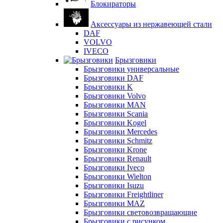
Блокираторы
Аксессуары из нержавеющей стали
DAF
VOLVO
IVECO
Брызговики
Брызговики универсальные
Брызговики DAF
Брызговики K
Брызговики Volvo
Брызговики MAN
Брызговики Scania
Брызговики Kogel
Брызговики Mercedes
Брызговики Schmitz
Брызговики Krone
Брызговики Renault
Брызговики Iveco
Брызговики Wielton
Брызговики Isuzu
Брызговики Freightliner
Брызговики MAZ
Брызговики световозвращающие
Брызговики с рисунком