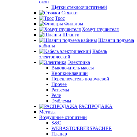
окон
Щетки стеклоочистителей
Стяжки
Трос
Фильтры
Хомут глушителя
Шланги
Шланги подъема
кабины
Кабель
электрический
Электрика
Выключатель массы
Кнопки/клавиши
Переключатель подрулевой
Прочее
Разъемы
Реле
Эмблемы
РАСПРОДАЖА
Метизы
Воздушные отопители
S&C
WEBASTO/EBERSPACHER
Планар