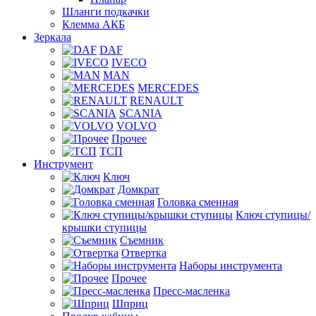
Шланги подкачки
Клемма АКБ
Зеркала
DAF
IVECO
MAN
MERCEDES
RENAULT
SCANIA
VOLVO
Прочее
ТСП
Инструмент
Ключ
Домкрат
Головка сменная
Ключ ступицы/
крышки ступицы
Съемник
Отвертка
Наборы инструмента
Прочее
Пресс-масленка
Шприц