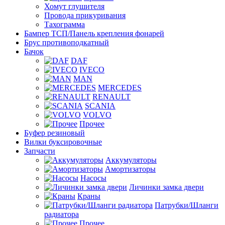
Хомут глушителя
Провода прикуривания
Тахограмма
Бампер ТСП/Панель крепления фонарей
Брус противоподкатный
Бачок
DAF
IVECO
MAN
MERCEDES
RENAULT
SCANIA
VOLVO
Прочее
Буфер резиновый
Вилки буксировочные
Запчасти
Аккумуляторы
Амортизаторы
Насосы
Личинки замка двери
Краны
Патрубки/Шланги
радиатора
Прочее