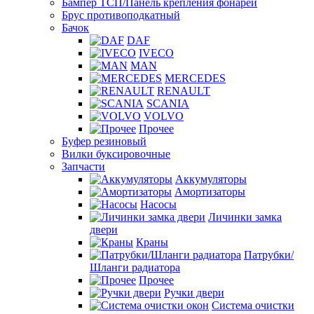
Бампер ТСП/Панель крепления фонарей
Брус противоподкатный
Бачок
DAF
IVECO
MAN
MERCEDES
RENAULT
SCANIA
VOLVO
Прочее
Буфер резиновый
Вилки буксировочные
Запчасти
Аккумуляторы
Амортизаторы
Насосы
Личинки замка
двери
Краны
Патрубки/
Шланги радиатора
Прочее
Ручки двери
Система очистки