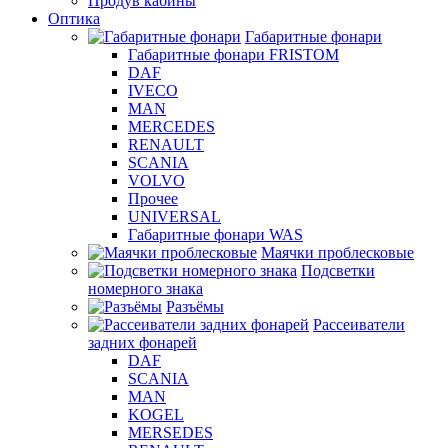
Продув кабины
Оптика
Габаритные фонари
Габаритные фонари FRISTOM
DAF
IVECO
MAN
MERCEDES
RENAULT
SCANIA
VOLVO
Прочее
UNIVERSAL
Габаритные фонари WAS
Маячки проблесковые
Подсветки
номерного знака
Разъёмы
Рассеиватели
задних фонарей
DAF
SCANIA
MAN
KOGEL
MERSEDES