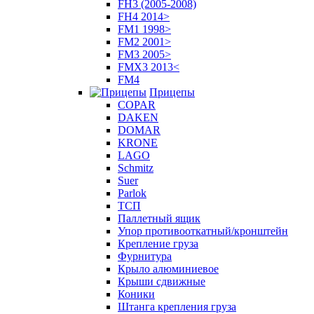
FH3 (2005-2008)
FH4 2014>
FM1 1998>
FM2 2001>
FM3 2005>
FMX3 2013<
FM4
Прицепы
COPAR
DAKEN
DOMAR
KRONE
LAGO
Schmitz
Suer
Parlok
ТСП
Паллетный ящик
Упор противооткатный/кронштейн
Крепление груза
Фурнитура
Крыло алюминиевое
Крыши сдвижные
Коники
Штанга крепления груза