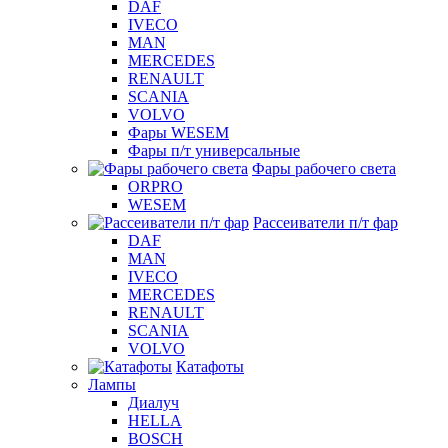
DAF
IVECO
MAN
MERCEDES
RENAULT
SCANIA
VOLVO
Фары WESEM
Фары п/т универсальные
Фары рабочего света
ORPRO
WESEM
Рассеиватели п/т фар
DAF
MAN
IVECO
MERCEDES
RENAULT
SCANIA
VOLVO
Катафоты
Лампы
Диалуч
HELLA
BOSCH