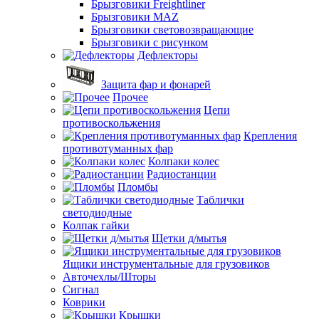
Брызговики Freightliner
Брызговики MAZ
Брызговики световозвращающие
Брызговики с рисунком
Дефлекторы
Защита фар и фонарей
Прочее
Цепи
противоскольжения
Крепления
противотуманных фар
Колпаки колес
Радиостанции
Пломбы
Таблички
светодиодные
Колпак гайки
Щетки д/мытья
Ящики инструментальные для грузовиков
Авточехлы/Шторы
Сигнал
Коврики
Крышки