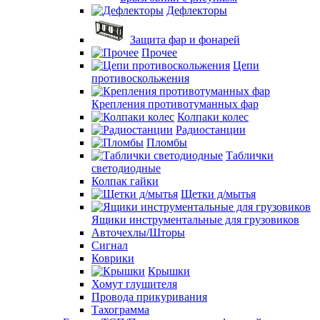
Дефлекторы
Защита фар и фонарей
Прочее
Цепи
противоскольжения
Крепления противотуманных фар
Колпаки колес
Радиостанции
Пломбы
Таблички
светодиодные
Колпак гайки
Щетки д/мытья
Ящики инструментальные для грузовиков
Авточехлы/Шторы
Сигнал
Коврики
Крышки
Хомут глушителя
Провода прикуривания
Тахограмма