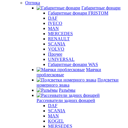
Оптика
Габаритные фонари
Габаритные фонари FRISTOM
DAF
IVECO
MAN
MERCEDES
RENAULT
SCANIA
VOLVO
Прочее
UNIVERSAL
Габаритные фонари WAS
Маячки
проблесковые
Подсветки
номерного знака
Разъёмы
Рассеиватели задних фонарей
DAF
SCANIA
MAN
KOGEL
MERSEDES