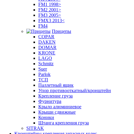
FM1 1998>
FM2 2001>
FM3 2005>
FMX3 2013<
FM4
Прицепы
COPAR
DAKEN
DOMAR
KRONE
LAGO
Schmitz
Suer
Parlok
ТСП
Паллетный ящик
Упор противооткатный/кронштейн
Крепление груза
Фурнитура
Крыло алюминиевое
Крыши сдвижные
Коники
Штанга крепления груза
SITRAK
Кронштейны крепления запасных колес