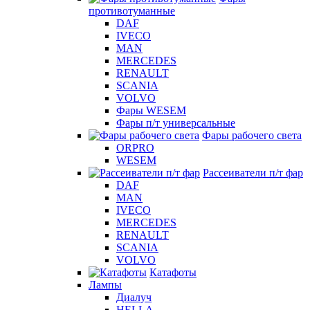
противотуманные
DAF
IVECO
MAN
MERCEDES
RENAULT
SCANIA
VOLVO
Фары WESEM
Фары п/т универсальные
Фары рабочего света
ORPRO
WESEM
Рассеиватели п/т фар
DAF
MAN
IVECO
MERCEDES
RENAULT
SCANIA
VOLVO
Катафоты
Лампы
Диалуч
HELLA