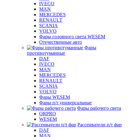
IVECO
MAN
MERCEDES
RENAULT
SCANIA
VOLVO
Фары головного света WESEM
Отечественные авто
Фары
противотуманные
DAF
IVECO
MAN
MERCEDES
RENAULT
SCANIA
VOLVO
Фары WESEM
Фары п/т универсальные
Фары рабочего света
ORPRO
WESEM
Рассеиватели п/т фар
DAF
MAN