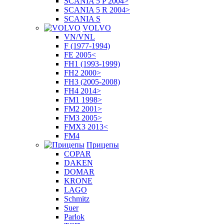
SCANIA 5 P 2004>
SCANIA 5 R 2004>
SCANIA S
VOLVO
VN/VNL
F (1977-1994)
FE 2005<
FH1 (1993-1999)
FH2 2000>
FH3 (2005-2008)
FH4 2014>
FM1 1998>
FM2 2001>
FM3 2005>
FMX3 2013<
FM4
Прицепы
COPAR
DAKEN
DOMAR
KRONE
LAGO
Schmitz
Suer
Parlok