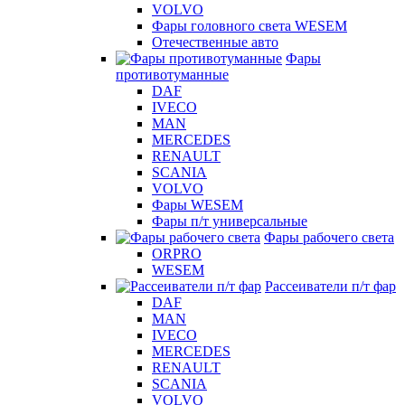
VOLVO
Фары головного света WESEM
Отечественные авто
Фары
противотуманные
DAF
IVECO
MAN
MERCEDES
RENAULT
SCANIA
VOLVO
Фары WESEM
Фары п/т универсальные
Фары рабочего света
ORPRO
WESEM
Рассеиватели п/т фар
DAF
MAN
IVECO
MERCEDES
RENAULT
SCANIA
VOLVO