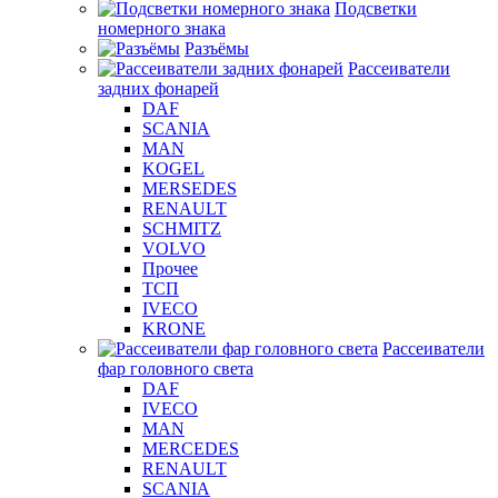
Подсветки
номерного знака
Разъёмы
Рассеиватели
задних фонарей
DAF
SCANIA
MAN
KOGEL
MERSEDES
RENAULT
SCHMITZ
VOLVO
Прочее
ТСП
IVECO
KRONE
Рассеиватели
фар головного света
DAF
IVECO
MAN
MERCEDES
RENAULT
SCANIA