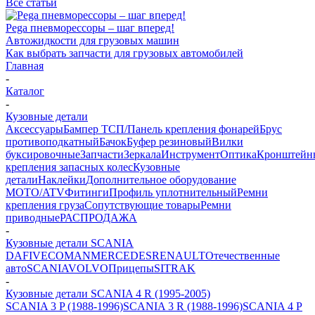
Все статьи
Pega пневморессоры – шаг вперед!
Автожидкости для грузовых машин
Как выбрать запчасти для грузовых автомобилей
Главная
-
Каталог
-
Кузовные детали
Аксессуары
Бампер ТСП/Панель крепления фонарей
Брус
противоподкатный
Бачок
Буфер резиновый
Вилки
буксировочные
Запчасти
Зеркала
Инструмент
Оптика
Кронштейн
крепления запасных колес
Кузовные
детали
Наклейки
Дополнительное оборудование
MOTO/ATV
Фитинги
Профиль уплотнительный
Ремни
крепления груза
Сопутствующие товары
Ремни
приводные
РАСПРОДАЖА
-
Кузовные детали SCANIA
DAF
IVECO
MAN
MERCEDES
RENAULT
Отечественные
авто
SCANIA
VOLVO
Прицепы
SITRAK
-
Кузовные детали SCANIA 4 R (1995-2005)
SCANIA 3 P (1988-1996)
SCANIA 3 R (1988-1996)
SCANIA 4 P