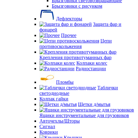
Брызговики световозвращающие
Брызговики с рисунком
Дефлекторы
Защита фар и
фонарей
Прочее
Цепи
противоскольжения
Крепления противотуманных фар
Колпаки колес
Радиостанции
Пломбы
Таблички
светодиодные
Колпак гайки
Щетки д/мытья
Ящики инструментальные для грузовиков
Авточехлы/Шторы
Сигнал
Коврики
Крышки