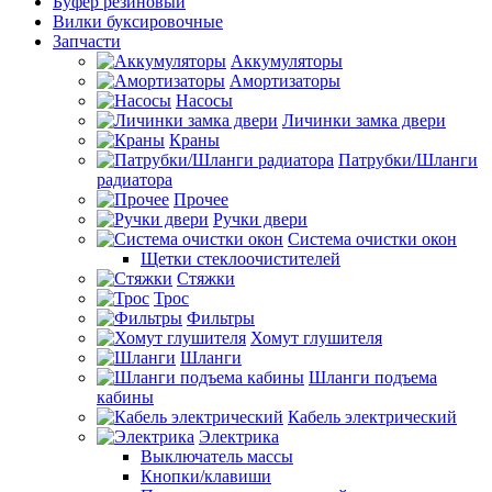
Буфер резиновый
Вилки буксировочные
Запчасти
Аккумуляторы
Амортизаторы
Насосы
Личинки замка двери
Краны
Патрубки/Шланги
радиатора
Прочее
Ручки двери
Система очистки окон
Щетки стеклоочистителей
Стяжки
Трос
Фильтры
Хомут глушителя
Шланги
Шланги подъема
кабины
Кабель электрический
Электрика
Выключатель массы
Кнопки/клавиши