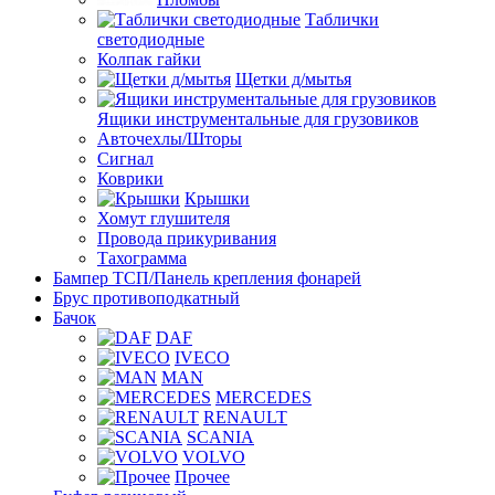
Таблички
светодиодные
Колпак гайки
Щетки д/мытья
Ящики инструментальные для грузовиков
Авточехлы/Шторы
Сигнал
Коврики
Крышки
Хомут глушителя
Провода прикуривания
Тахограмма
Бампер ТСП/Панель крепления фонарей
Брус противоподкатный
Бачок
DAF
IVECO
MAN
MERCEDES
RENAULT
SCANIA
VOLVO
Прочее