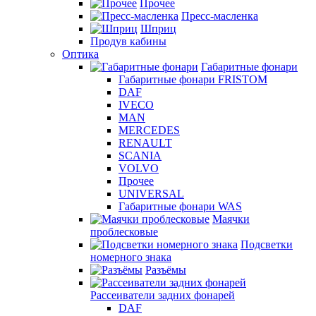
Прочее
Пресс-масленка
Шприц
Продув кабины
Оптика
Габаритные фонари
Габаритные фонари FRISTOM
DAF
IVECO
MAN
MERCEDES
RENAULT
SCANIA
VOLVO
Прочее
UNIVERSAL
Габаритные фонари WAS
Маячки
проблесковые
Подсветки
номерного знака
Разъёмы
Рассеиватели задних фонарей
DAF