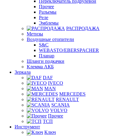
Переключатель подрулевой
Прочее
Разъемы
Реле
Эмблемы
РАСПРОДАЖА
Метизы
Воздушные отопители
S&C
WEBASTO/EBERSPACHER
Планар
Шланги подкачки
Клемма АКБ
Зеркала
DAF
IVECO
MAN
MERCEDES
RENAULT
SCANIA
VOLVO
Прочее
ТСП
Инструмент
Ключ