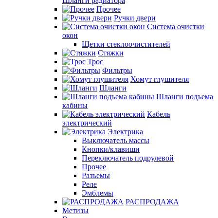
Шланги радиатора
Прочее
Ручки двери
Система очистки
окон
Щетки стеклоочистителей
Стяжки
Трос
Фильтры
Хомут глушителя
Шланги
Шланги подъема
кабины
Кабель
электрический
Электрика
Выключатель массы
Кнопки/клавиши
Переключатель подрулевой
Прочее
Разъемы
Реле
Эмблемы
РАСПРОДАЖА
Метизы