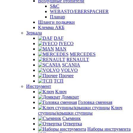
Воздушные отопители
S&C
WEBASTO/EBERSPACHER
Планар
Шланги подкачки
Клемма АКБ
Зеркала
DAF
IVECO
MAN
MERCEDES
RENAULT
SCANIA
VOLVO
Прочее
ТСП
Инструмент
Ключ
Домкрат
Головка сменная
Ключ
ступицы/крышки ступицы
Съемник
Отвертка
Наборы инструмента