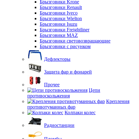
Брызговики Krone
Брызговики Renault
Брызговики Iveco
Брызговики Wielton
Брызговики Isuzu
Брызговики Freightliner
Брызговики MAZ
Брызговики световозвращающие
Брызговики с рисунком
Дефлекторы
Защита фар и фонарей
Прочее
Цепи
противоскольжения
Крепления
противотуманных фар
Колпаки колес
Радиостанции
Пломбы