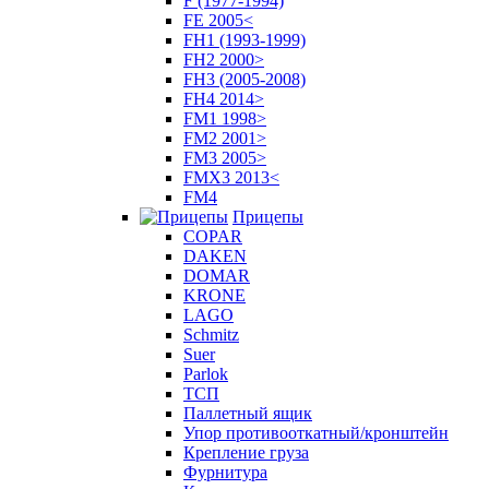
F (1977-1994)
FE 2005<
FH1 (1993-1999)
FH2 2000>
FH3 (2005-2008)
FH4 2014>
FM1 1998>
FM2 2001>
FM3 2005>
FMX3 2013<
FM4
Прицепы
COPAR
DAKEN
DOMAR
KRONE
LAGO
Schmitz
Suer
Parlok
ТСП
Паллетный ящик
Упор противооткатный/кронштейн
Крепление груза
Фурнитура