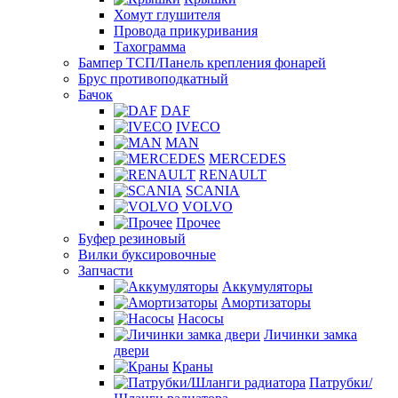
Хомут глушителя
Провода прикуривания
Тахограмма
Бампер ТСП/Панель крепления фонарей
Брус противоподкатный
Бачок
DAF
IVECO
MAN
MERCEDES
RENAULT
SCANIA
VOLVO
Прочее
Буфер резиновый
Вилки буксировочные
Запчасти
Аккумуляторы
Амортизаторы
Насосы
Личинки замка
двери
Краны
Патрубки/