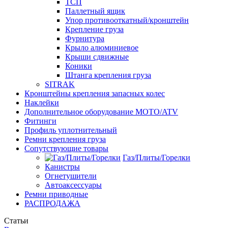
ТСП
Паллетный ящик
Упор противооткатный/кронштейн
Крепление груза
Фурнитура
Крыло алюминиевое
Крыши сдвижные
Коники
Штанга крепления груза
SITRAK
Кронштейны крепления запасных колес
Наклейки
Дополнительное оборудование MOTO/ATV
Фитинги
Профиль уплотнительный
Ремни крепления груза
Сопутствующие товары
Газ/Плиты/Горелки
Канистры
Огнетушители
Автоаксессуары
Ремни приводные
РАСПРОДАЖА
Статьи