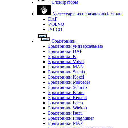
Блокираторы
Аксессуары из нержавеющей стали
DAF
VOLVO
IVECO
Брызговики
Брызговики универсальные
Брызговики DAF
Брызговики K
Брызговики Volvo
Брызговики MAN
Брызговики Scania
Брызговики Kogel
Брызговики Mercedes
Брызговики Schmitz
Брызговики Krone
Брызговики Renault
Брызговики Iveco
Брызговики Wielton
Брызговики Isuzu
Брызговики Freightliner
Брызговики MAZ