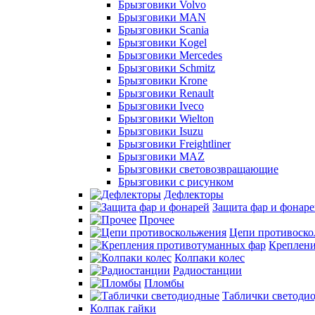
Брызговики Volvo
Брызговики MAN
Брызговики Scania
Брызговики Kogel
Брызговики Mercedes
Брызговики Schmitz
Брызговики Krone
Брызговики Renault
Брызговики Iveco
Брызговики Wielton
Брызговики Isuzu
Брызговики Freightliner
Брызговики MAZ
Брызговики световозвращающие
Брызговики с рисунком
Дефлекторы
Защита фар и фонар
Прочее
Цепи противоско
Креплени
Колпаки колес
Радиостанции
Пломбы
Таблички светоди
Колпак гайки