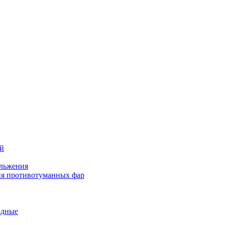
ей
льжения
я противотуманных фар
одные