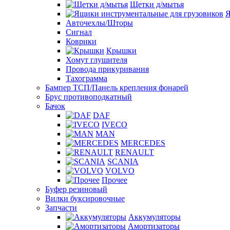
Щетки д/мытья
Я
Авточехлы/Шторы
Сигнал
Коврики
Крышки
Хомут глушителя
Провода прикуривания
Тахограмма
Бампер ТСП/Панель крепления фонарей
Брус противоподкатный
Бачок
DAF
IVECO
MAN
MERCEDES
RENAULT
SCANIA
VOLVO
Прочее
Буфер резиновый
Вилки буксировочные
Запчасти
Аккумуляторы
Амортизаторы