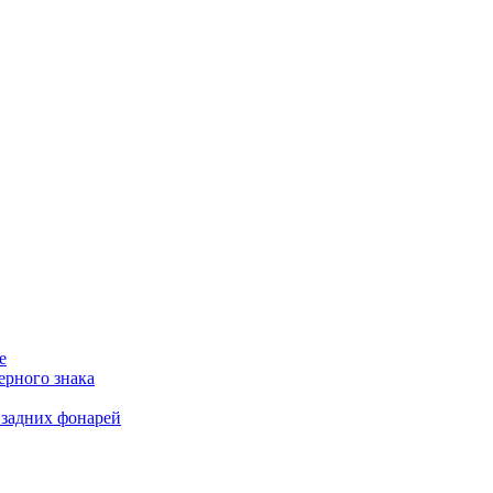
е
ерного знака
 задних фонарей