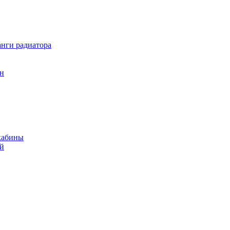
нги радиатора
он
кабины
ий