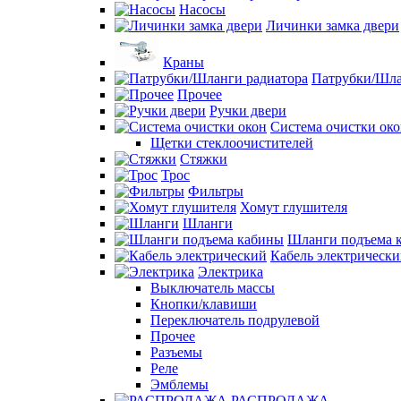
Насосы
Личинки замка двери
Краны
Патрубки/Шла
Прочее
Ручки двери
Система очистки ок
Щетки стеклоочистителей
Стяжки
Трос
Фильтры
Хомут глушителя
Шланги
Шланги подъема 
Кабель электрическ
Электрика
Выключатель массы
Кнопки/клавиши
Переключатель подрулевой
Прочее
Разъемы
Реле
Эмблемы
РАСПРОДАЖА