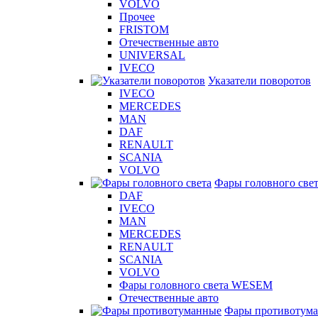
VOLVO
Прочее
FRISTOM
Отечественные авто
UNIVERSAL
IVECO
Указатели поворотов
IVECO
MERCEDES
MAN
DAF
RENAULT
SCANIA
VOLVO
Фары головного све
DAF
IVECO
MAN
MERCEDES
RENAULT
SCANIA
VOLVO
Фары головного света WESEM
Отечественные авто
Фары противотум