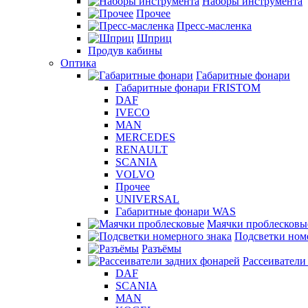
Наборы инструмента
Прочее
Пресс-масленка
Шприц
Продув кабины
Оптика
Габаритные фонари
Габаритные фонари FRISTOM
DAF
IVECO
MAN
MERCEDES
RENAULT
SCANIA
VOLVO
Прочее
UNIVERSAL
Габаритные фонари WAS
Маячки проблесковы
Подсветки ном
Разъёмы
Рассеиватели
DAF
SCANIA
MAN