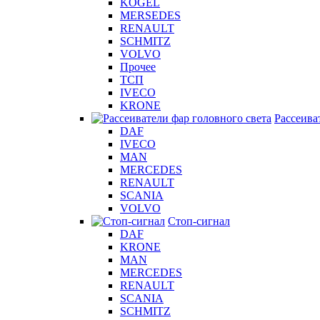
KOGEL
MERSEDES
RENAULT
SCHMITZ
VOLVO
Прочее
ТСП
IVECO
KRONE
Рассеива
DAF
IVECO
MAN
MERCEDES
RENAULT
SCANIA
VOLVO
Стоп-сигнал
DAF
KRONE
MAN
MERCEDES
RENAULT
SCANIA
SCHMITZ