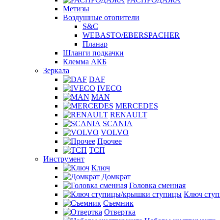
Метизы
Воздушные отопители
S&C
WEBASTO/EBERSPACHER
Планар
Шланги подкачки
Клемма АКБ
Зеркала
DAF
IVECO
MAN
MERCEDES
RENAULT
SCANIA
VOLVO
Прочее
ТСП
Инструмент
Ключ
Домкрат
Головка сменная
Ключ сту
Съемник
Отвертка