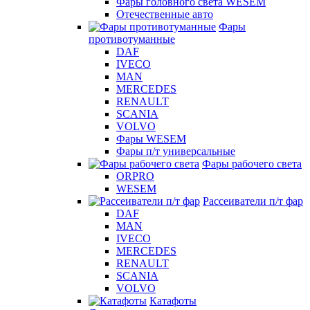
Фары головного света WESEM
Отечественные авто
Фары
противотуманные
DAF
IVECO
MAN
MERCEDES
RENAULT
SCANIA
VOLVO
Фары WESEM
Фары п/т универсальные
Фары рабочего света
ORPRO
WESEM
Рассеиватели п/т фар
DAF
MAN
IVECO
MERCEDES
RENAULT
SCANIA
VOLVO
Катафоты