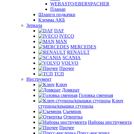
WEBASTO/EBERSPACHER
Планар
Шланги подкачки
Клемма АКБ
Зеркала
DAF
IVECO
MAN
MERCEDES
RENAULT
SCANIA
VOLVO
Прочее
ТСП
Инструмент
Ключ
Домкрат
Головка сменная
Ключ
ступицы/крышки ступицы
Съемник
Отвертка
Наборы инструмента
Прочее
Пресс-масленка