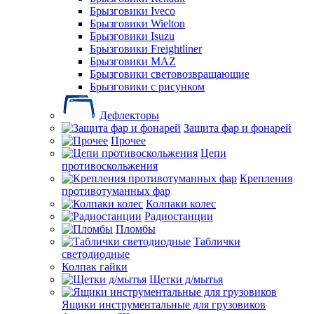
Брызговики Iveco
Брызговики Wielton
Брызговики Isuzu
Брызговики Freightliner
Брызговики MAZ
Брызговики световозвращающие
Брызговики с рисунком
Дефлекторы
Защита фар и фонарей
Прочее
Цепи
противоскольжения
Крепления
противотуманных фар
Колпаки колес
Радиостанции
Пломбы
Таблички
светодиодные
Колпак гайки
Щетки д/мытья
Ящики инструментальные для грузовиков