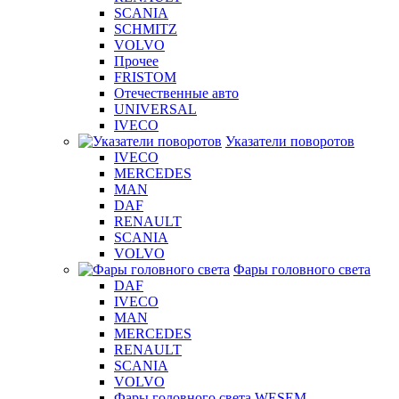
SCANIA
SCHMITZ
VOLVO
Прочее
FRISTOM
Отечественные авто
UNIVERSAL
IVECO
Указатели поворотов
IVECO
MERCEDES
MAN
DAF
RENAULT
SCANIA
VOLVO
Фары головного света
DAF
IVECO
MAN
MERCEDES
RENAULT
SCANIA
VOLVO
Фары головного света WESEM