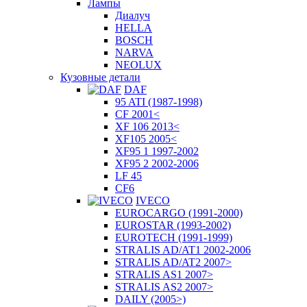
Лампы
Диалуч
HELLA
BOSCH
NARVA
NEOLUX
Кузовные детали
DAF
95 ATI (1987-1998)
CF 2001<
XF 106 2013<
XF105 2005<
XF95 1 1997-2002
XF95 2 2002-2006
LF 45
CF6
IVECO
EUROCARGO (1991-2000)
EUROSTAR (1993-2002)
EUROTECH (1991-1999)
STRALIS AD/AT1 2002-2006
STRALIS AD/AT2 2007>
STRALIS AS1 2007>
STRALIS AS2 2007>
DAILY (2005>)