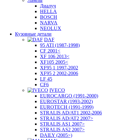
Лампы
Диалуч
HELLA
BOSCH
NARVA
NEOLUX
Кузовные детали
DAF
95 ATI (1987-1998)
CF 2001<
XF 106 2013<
XF105 2005<
XF95 1 1997-2002
XF95 2 2002-2006
LF 45
CF6
IVECO
EUROCARGO (1991-2000)
EUROSTAR (1993-2002)
EUROTECH (1991-1999)
STRALIS AD/AT1 2002-2006
STRALIS AD/AT2 2007>
STRALIS AS1 2007>
STRALIS AS2 2007>
DAILY (2005>)