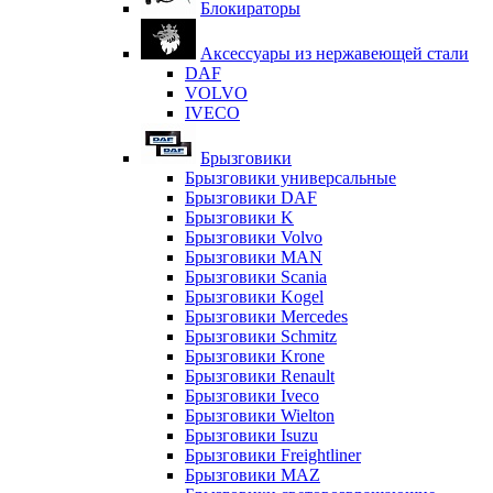
Блокираторы
Аксессуары из нержавеющей стали
DAF
VOLVO
IVECO
Брызговики
Брызговики универсальные
Брызговики DAF
Брызговики K
Брызговики Volvo
Брызговики MAN
Брызговики Scania
Брызговики Kogel
Брызговики Mercedes
Брызговики Schmitz
Брызговики Krone
Брызговики Renault
Брызговики Iveco
Брызговики Wielton
Брызговики Isuzu
Брызговики Freightliner
Брызговики MAZ