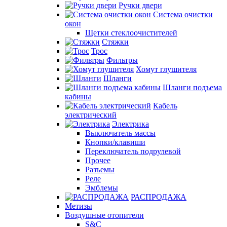
Ручки двери
Система очистки
окон
Щетки стеклоочистителей
Стяжки
Трос
Фильтры
Хомут глушителя
Шланги
Шланги подъема
кабины
Кабель
электрический
Электрика
Выключатель массы
Кнопки/клавиши
Переключатель подрулевой
Прочее
Разъемы
Реле
Эмблемы
РАСПРОДАЖА
Метизы
Воздушные отопители
S&C