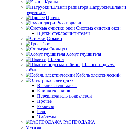
Краны
Патрубки/Шланги
радиатора
Прочее
Ручки двери
Система очистки окон
Щетки стеклоочистителей
Стяжки
Трос
Фильтры
Хомут глушителя
Шланги
Шланги подъема
кабины
Кабель электрический
Электрика
Выключатель массы
Кнопки/клавиши
Переключатель подрулевой
Прочее
Разъемы
Реле
Эмблемы
РАСПРОДАЖА
Метизы