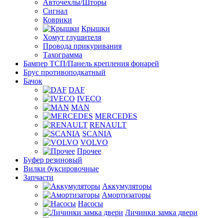
Авточехлы/Шторы
Сигнал
Коврики
Крышки
Хомут глушителя
Провода прикуривания
Тахограмма
Бампер ТСП/Панель крепления фонарей
Брус противоподкатный
Бачок
DAF
IVECO
MAN
MERCEDES
RENAULT
SCANIA
VOLVO
Прочее
Буфер резиновый
Вилки буксировочные
Запчасти
Аккумуляторы
Амортизаторы
Насосы
Личинки замка двери