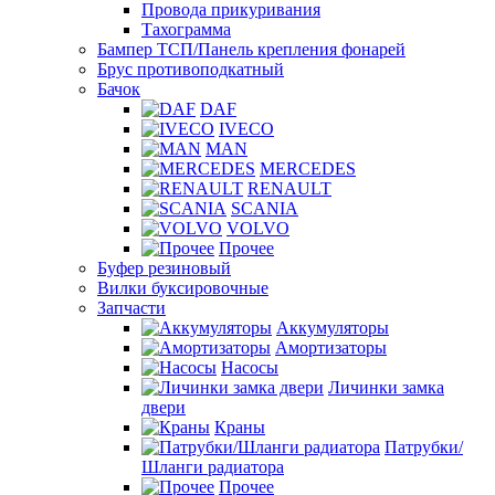
Провода прикуривания
Тахограмма
Бампер ТСП/Панель крепления фонарей
Брус противоподкатный
Бачок
DAF
IVECO
MAN
MERCEDES
RENAULT
SCANIA
VOLVO
Прочее
Буфер резиновый
Вилки буксировочные
Запчасти
Аккумуляторы
Амортизаторы
Насосы
Личинки замка
двери
Краны
Патрубки/
Шланги радиатора
Прочее