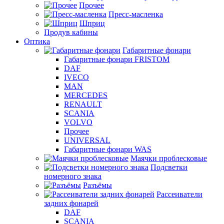
Прочее
Пресс-масленка
Шприц
Продув кабины
Оптика
Габаритные фонари
Габаритные фонари FRISTOM
DAF
IVECO
MAN
MERCEDES
RENAULT
SCANIA
VOLVO
Прочее
UNIVERSAL
Габаритные фонари WAS
Маячки проблесковые
Подсветки
номерного знака
Разъёмы
Рассеиватели
задних фонарей
DAF
SCANIA