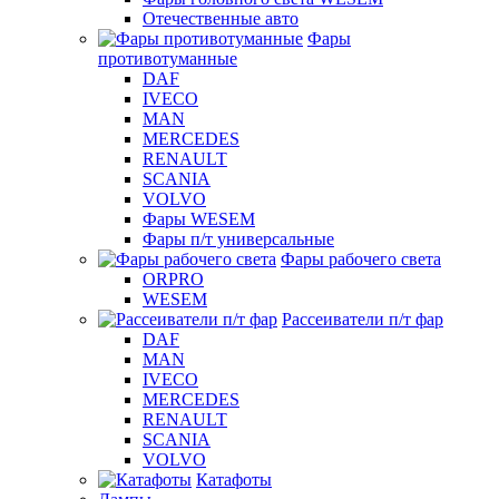
Отечественные авто
Фары
противотуманные
DAF
IVECO
MAN
MERCEDES
RENAULT
SCANIA
VOLVO
Фары WESEM
Фары п/т универсальные
Фары рабочего света
ORPRO
WESEM
Рассеиватели п/т фар
DAF
MAN
IVECO
MERCEDES
RENAULT
SCANIA
VOLVO
Катафоты