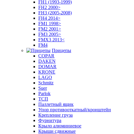
FH1 (1993-1999)
FH2 2000>
FH3 (2005-2008)
FH4 2014>
FM1 1998>
FM2 2001>
FM3 2005>
FMX3 2013<
FM4
Прицепы
COPAR
DAKEN
DOMAR
KRONE
LAGO
Schmitz
Suer
Parlok
ТСП
Паллетный ящик
Упор противооткатный/кронштейн
Крепление груза
Фурнитура
Крыло алюминиевое
Крыши сдвижные