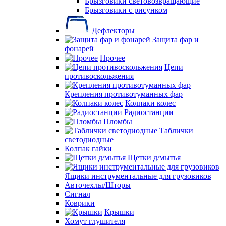
Брызговики световозвращающие
Брызговики с рисунком
Дефлекторы
Защита фар и
фонарей
Прочее
Цепи
противоскольжения
Крепления противотуманных фар
Колпаки колес
Радиостанции
Пломбы
Таблички
светодиодные
Колпак гайки
Щетки д/мытья
Ящики инструментальные для грузовиков
Авточехлы/Шторы
Сигнал
Коврики
Крышки
Хомут глушителя