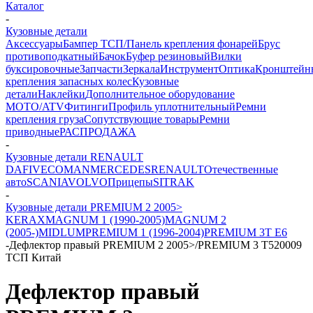
Каталог
-
Кузовные детали
Аксессуары
Бампер ТСП/Панель крепления фонарей
Брус
противоподкатный
Бачок
Буфер резиновый
Вилки
буксировочные
Запчасти
Зеркала
Инструмент
Оптика
Кронштейн
крепления запасных колес
Кузовные
детали
Наклейки
Дополнительное оборудование
MOTO/ATV
Фитинги
Профиль уплотнительный
Ремни
крепления груза
Сопутствующие товары
Ремни
приводные
РАСПРОДАЖА
-
Кузовные детали RENAULT
DAF
IVECO
MAN
MERCEDES
RENAULT
Отечественные
авто
SCANIA
VOLVO
Прицепы
SITRAK
-
Кузовные детали PREMIUM 2 2005>
KERAX
MAGNUM 1 (1990-2005)
MAGNUM 2
(2005-)
MIDLUM
PREMIUM 1 (1996-2004)
PREMIUM 3
T E6
-
Дефлектор правый PREMIUM 2 2005>/PREMIUM 3 T520009
ТСП Китай
Дефлектор правый