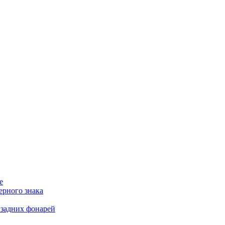
е
ерного знака
 задних фонарей