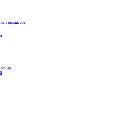
нги радиатора
он
кабины
ий