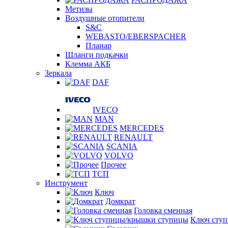
Метизы
Воздушные отопители
S&C
WEBASTO/EBERSPACHER
Планар
Шланги подкачки
Клемма АКБ
Зеркала
DAF
IVECO
MAN
MERCEDES
RENAULT
SCANIA
VOLVO
Прочее
ТСП
Инструмент
Ключ
Домкрат
Головка сменная
Ключ сту