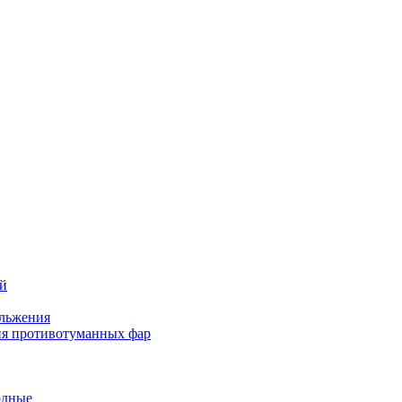
ей
льжения
я противотуманных фар
одные