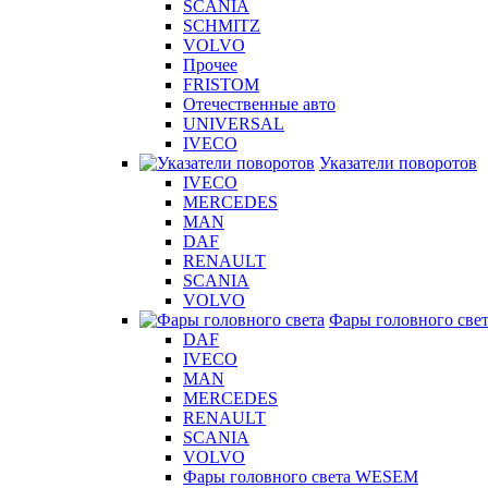
SCANIA
SCHMITZ
VOLVO
Прочее
FRISTOM
Отечественные авто
UNIVERSAL
IVECO
Указатели поворотов
IVECO
MERCEDES
MAN
DAF
RENAULT
SCANIA
VOLVO
Фары головного све
DAF
IVECO
MAN
MERCEDES
RENAULT
SCANIA
VOLVO
Фары головного света WESEM