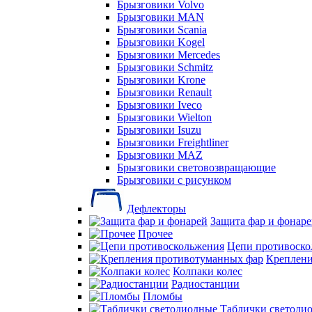
Брызговики Volvo
Брызговики MAN
Брызговики Scania
Брызговики Kogel
Брызговики Mercedes
Брызговики Schmitz
Брызговики Krone
Брызговики Renault
Брызговики Iveco
Брызговики Wielton
Брызговики Isuzu
Брызговики Freightliner
Брызговики MAZ
Брызговики световозвращающие
Брызговики с рисунком
Дефлекторы
Защита фар и фонар
Прочее
Цепи противоско
Креплени
Колпаки колес
Радиостанции
Пломбы
Таблички светоди