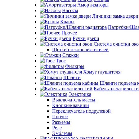
Амортизаторы
Насосы
Личинки замка двери
Краны
Патрубки/Шла
Прочее
Ручки двери
Система очистки ок
Щетки стеклоочистителей
Стяжки
Трос
Фильтры
Хомут глушителя
Шланги
Шланги подъема 
Кабель электрическ
Электрика
Выключатель массы
Кнопки/клавиши
Переключатель подрулевой
Прочее
Разъемы
Реле
Эмблемы
РАСПРОДАЖА