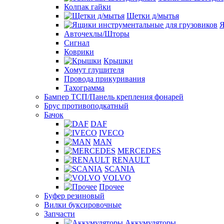
Колпак гайки
Щетки д/мытья
Я
Авточехлы/Шторы
Сигнал
Коврики
Крышки
Хомут глушителя
Провода прикуривания
Тахограмма
Бампер ТСП/Панель крепления фонарей
Брус противоподкатный
Бачок
DAF
IVECO
MAN
MERCEDES
RENAULT
SCANIA
VOLVO
Прочее
Буфер резиновый
Вилки буксировочные
Запчасти
Аккумуляторы