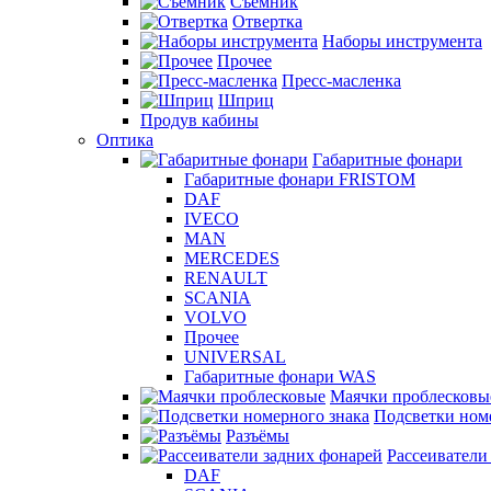
Съемник
Отвертка
Наборы инструмента
Прочее
Пресс-масленка
Шприц
Продув кабины
Оптика
Габаритные фонари
Габаритные фонари FRISTOM
DAF
IVECO
MAN
MERCEDES
RENAULT
SCANIA
VOLVO
Прочее
UNIVERSAL
Габаритные фонари WAS
Маячки проблесковы
Подсветки ном
Разъёмы
Рассеиватели
DAF