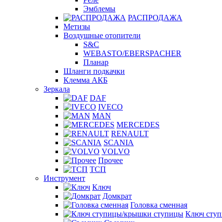
Эмблемы
РАСПРОДАЖА
Метизы
Воздушные отопители
S&C
WEBASTO/EBERSPACHER
Планар
Шланги подкачки
Клемма АКБ
Зеркала
DAF
IVECO
MAN
MERCEDES
RENAULT
SCANIA
VOLVO
Прочее
ТСП
Инструмент
Ключ
Домкрат
Головка сменная
Ключ сту