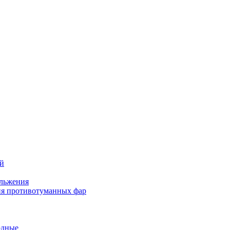
ей
льжения
я противотуманных фар
одные