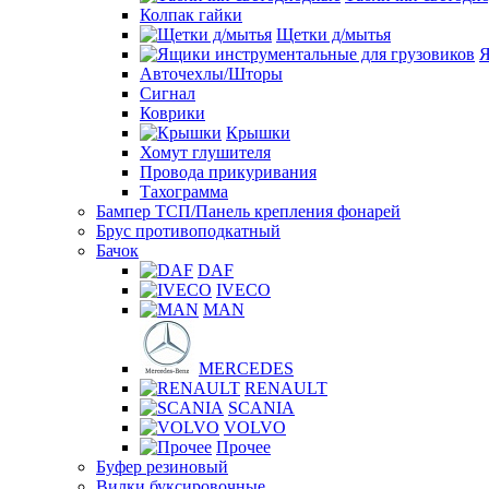
Колпак гайки
Щетки д/мытья
Я
Авточехлы/Шторы
Сигнал
Коврики
Крышки
Хомут глушителя
Провода прикуривания
Тахограмма
Бампер ТСП/Панель крепления фонарей
Брус противоподкатный
Бачок
DAF
IVECO
MAN
MERCEDES
RENAULT
SCANIA
VOLVO
Прочее
Буфер резиновый
Вилки буксировочные