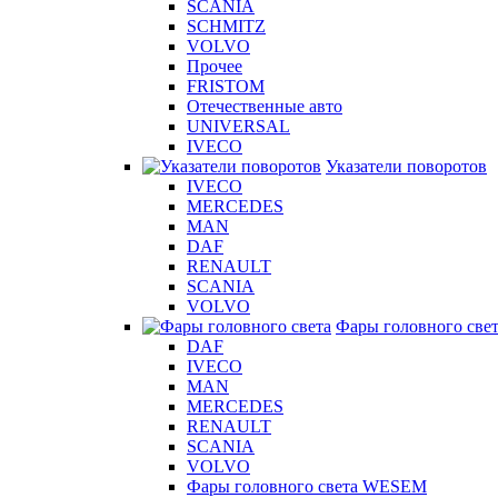
SCANIA
SCHMITZ
VOLVO
Прочее
FRISTOM
Отечественные авто
UNIVERSAL
IVECO
Указатели поворотов
IVECO
MERCEDES
MAN
DAF
RENAULT
SCANIA
VOLVO
Фары головного све
DAF
IVECO
MAN
MERCEDES
RENAULT
SCANIA
VOLVO
Фары головного света WESEM