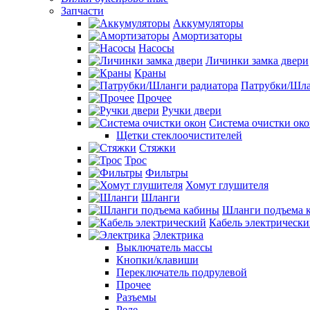
Запчасти
Аккумуляторы
Амортизаторы
Насосы
Личинки замка двери
Краны
Патрубки/Шла
Прочее
Ручки двери
Система очистки ок
Щетки стеклоочистителей
Стяжки
Трос
Фильтры
Хомут глушителя
Шланги
Шланги подъема 
Кабель электрическ
Электрика
Выключатель массы
Кнопки/клавиши
Переключатель подрулевой
Прочее
Разъемы
Реле