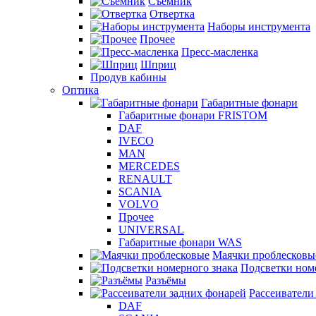
Съемник
Отвертка
Наборы инструмента
Прочее
Пресс-масленка
Шприц
Продув кабины
Оптика
Габаритные фонари
Габаритные фонари FRISTOM
DAF
IVECO
MAN
MERCEDES
RENAULT
SCANIA
VOLVO
Прочее
UNIVERSAL
Габаритные фонари WAS
Маячки проблесковы
Подсветки ном
Разъёмы
Рассеиватели
DAF