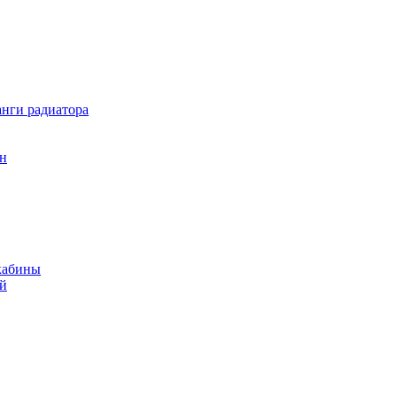
нги радиатора
он
кабины
ий