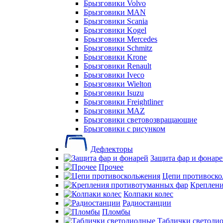
Брызговики Volvo
Брызговики MAN
Брызговики Scania
Брызговики Kogel
Брызговики Mercedes
Брызговики Schmitz
Брызговики Krone
Брызговики Renault
Брызговики Iveco
Брызговики Wielton
Брызговики Isuzu
Брызговики Freightliner
Брызговики MAZ
Брызговики световозвращающие
Брызговики с рисунком
Дефлекторы
Защита фар и фонар
Прочее
Цепи противоско
Креплени
Колпаки колес
Радиостанции
Пломбы
Таблички светоди