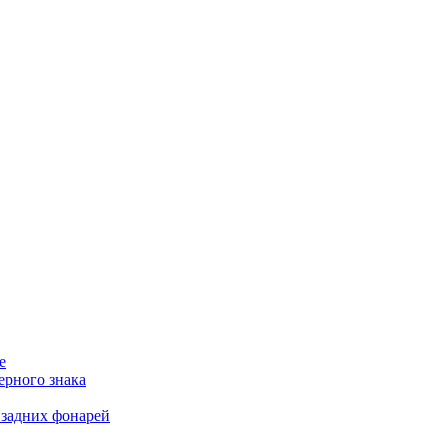
е
ерного знака
 задних фонарей