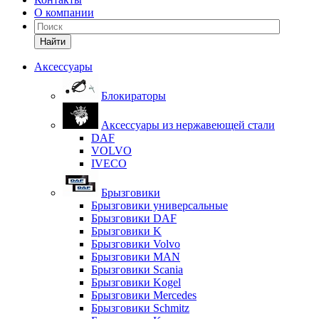
О компании
Найти
Аксессуары
Блокираторы
Аксессуары из нержавеющей стали
DAF
VOLVO
IVECO
Брызговики
Брызговики универсальные
Брызговики DAF
Брызговики K
Брызговики Volvo
Брызговики MAN
Брызговики Scania
Брызговики Kogel
Брызговики Mercedes
Брызговики Schmitz