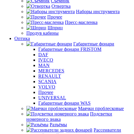
Съемник
Отвертка
Наборы инструмента
Прочее
Пресс-масленка
Шприц
Продув кабины
Оптика
Габаритные фонари
Габаритные фонари FRISTOM
DAF
IVECO
MAN
MERCEDES
RENAULT
SCANIA
VOLVO
Прочее
UNIVERSAL
Габаритные фонари WAS
Маячки проблесковые
Подсветки
номерного знака
Разъёмы
Рассеиватели