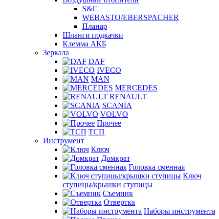
S&C
WEBASTO/EBERSPACHER
Планар
Шланги подкачки
Клемма АКБ
Зеркала
DAF
IVECO
MAN
MERCEDES
RENAULT
SCANIA
VOLVO
Прочее
ТСП
Инструмент
Ключ
Домкрат
Головка сменная
Ключ
ступицы/крышки ступицы
Съемник
Отвертка
Наборы инструмента