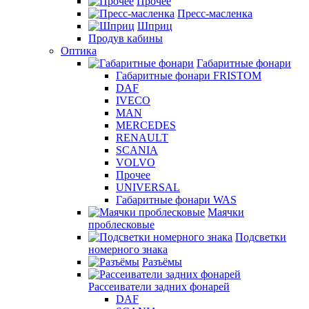
Прочее
Пресс-масленка
Шприц
Продув кабины
Оптика
Габаритные фонари
Габаритные фонари FRISTOM
DAF
IVECO
MAN
MERCEDES
RENAULT
SCANIA
VOLVO
Прочее
UNIVERSAL
Габаритные фонари WAS
Маячки
проблесковые
Подсветки
номерного знака
Разъёмы
Рассеиватели задних фонарей
DAF