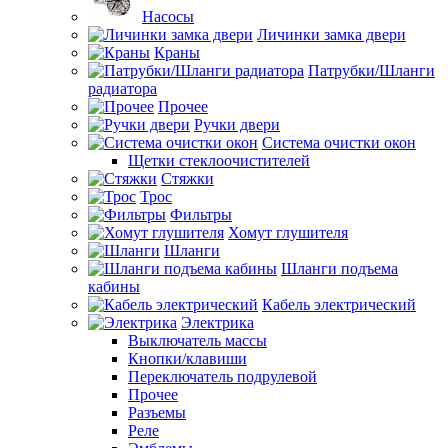
Насосы
Личинки замка двери
Краны
Патрубки/Шланги
радиатора
Прочее
Ручки двери
Система очистки окон
Щетки стеклоочистителей
Стяжки
Трос
Фильтры
Хомут глушителя
Шланги
Шланги подъема
кабины
Кабель электрический
Электрика
Выключатель массы
Кнопки/клавиши
Переключатель подрулевой
Прочее
Разъемы
Реле