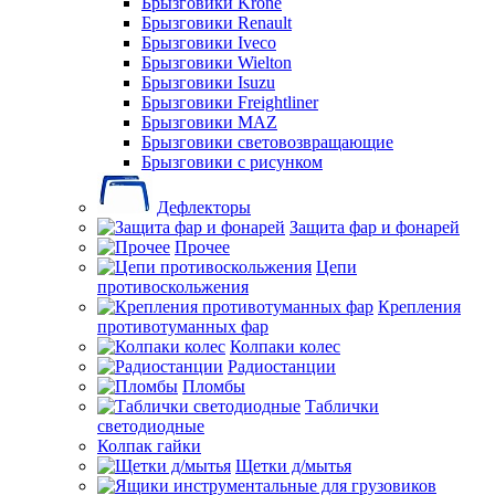
Брызговики Krone
Брызговики Renault
Брызговики Iveco
Брызговики Wielton
Брызговики Isuzu
Брызговики Freightliner
Брызговики MAZ
Брызговики световозвращающие
Брызговики с рисунком
Дефлекторы
Защита фар и фонарей
Прочее
Цепи
противоскольжения
Крепления
противотуманных фар
Колпаки колес
Радиостанции
Пломбы
Таблички
светодиодные
Колпак гайки
Щетки д/мытья