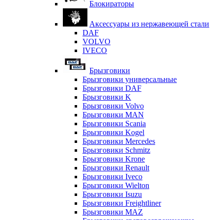
Блокираторы
Аксессуары из нержавеющей стали
DAF
VOLVO
IVECO
Брызговики
Брызговики универсальные
Брызговики DAF
Брызговики K
Брызговики Volvo
Брызговики MAN
Брызговики Scania
Брызговики Kogel
Брызговики Mercedes
Брызговики Schmitz
Брызговики Krone
Брызговики Renault
Брызговики Iveco
Брызговики Wielton
Брызговики Isuzu
Брызговики Freightliner
Брызговики MAZ