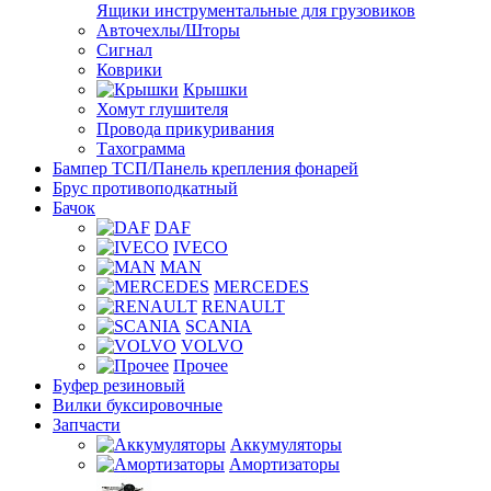
Ящики инструментальные для грузовиков
Авточехлы/Шторы
Сигнал
Коврики
Крышки
Хомут глушителя
Провода прикуривания
Тахограмма
Бампер ТСП/Панель крепления фонарей
Брус противоподкатный
Бачок
DAF
IVECO
MAN
MERCEDES
RENAULT
SCANIA
VOLVO
Прочее
Буфер резиновый
Вилки буксировочные
Запчасти
Аккумуляторы
Амортизаторы