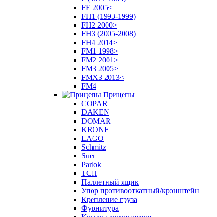
FE 2005<
FH1 (1993-1999)
FH2 2000>
FH3 (2005-2008)
FH4 2014>
FM1 1998>
FM2 2001>
FM3 2005>
FMX3 2013<
FM4
Прицепы
COPAR
DAKEN
DOMAR
KRONE
LAGO
Schmitz
Suer
Parlok
ТСП
Паллетный ящик
Упор противооткатный/кронштейн
Крепление груза
Фурнитура
Крыло алюминиевое