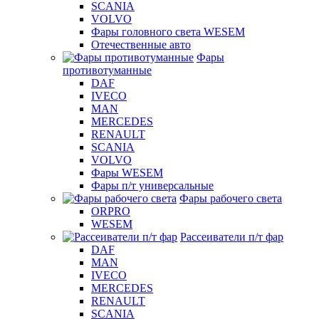
SCANIA
VOLVO
Фары головного света WESEM
Отечественные авто
Фары
противотуманные
DAF
IVECO
MAN
MERCEDES
RENAULT
SCANIA
VOLVO
Фары WESEM
Фары п/т универсальные
Фары рабочего света
ORPRO
WESEM
Рассеиватели п/т фар
DAF
MAN
IVECO
MERCEDES
RENAULT
SCANIA