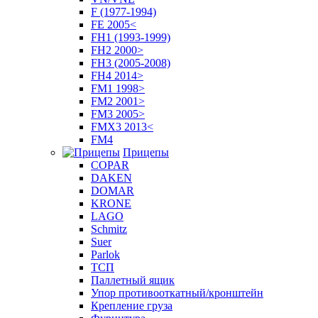
F (1977-1994)
FE 2005<
FH1 (1993-1999)
FH2 2000>
FH3 (2005-2008)
FH4 2014>
FM1 1998>
FM2 2001>
FM3 2005>
FMX3 2013<
FM4
Прицепы
COPAR
DAKEN
DOMAR
KRONE
LAGO
Schmitz
Suer
Parlok
ТСП
Паллетный ящик
Упор противооткатный/кронштейн
Крепление груза