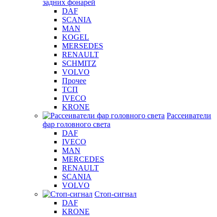
задних фонарей
DAF
SCANIA
MAN
KOGEL
MERSEDES
RENAULT
SCHMITZ
VOLVO
Прочее
ТСП
IVECO
KRONE
Рассеиватели
фар головного света
DAF
IVECO
MAN
MERCEDES
RENAULT
SCANIA
VOLVO
Стоп-сигнал
DAF
KRONE