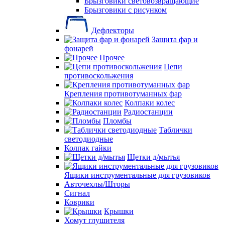
Брызговики световозвращающие
Брызговики с рисунком
Дефлекторы
Защита фар и
фонарей
Прочее
Цепи
противоскольжения
Крепления противотуманных фар
Колпаки колес
Радиостанции
Пломбы
Таблички
светодиодные
Колпак гайки
Щетки д/мытья
Ящики инструментальные для грузовиков
Авточехлы/Шторы
Сигнал
Коврики
Крышки
Хомут глушителя