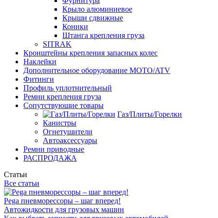
Фурнитура
Крыло алюминиевое
Крыши сдвижные
Коники
Штанга крепления груза
SITRAK
Кронштейны крепления запасных колес
Наклейки
Дополнительное оборудование MOTO/ATV
Фитинги
Профиль уплотнительный
Ремни крепления груза
Сопутствующие товары
Газ/Плиты/Горелки
Канистры
Огнетушители
Автоаксессуары
Ремни приводные
РАСПРОДАЖА
Статьи
Все статьи
Pega пневморессоры – шаг вперед!
Автожидкости для грузовых машин