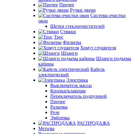
Прочее
Ручки двери
Система очистки
окон
Щетки стеклоочистителей
Стяжки
Трос
Фильтры
Хомут глушителя
Шланги
Шланги подъема
кабины
Кабель
электрический
Электрика
Выключатель массы
Кнопки/клавиши
Переключатель подрулевой
Прочее
Разъемы
Реле
Эмблемы
РАСПРОДАЖА
Метизы
Воздушные отопители