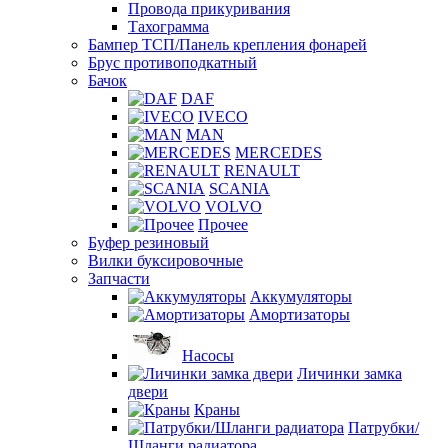
Провода прикуривания
Тахограмма
Бампер ТСП/Панель крепления фонарей
Брус противоподкатный
Бачок
DAF
IVECO
MAN
MERCEDES
RENAULT
SCANIA
VOLVO
Прочее
Буфер резиновый
Вилки буксировочные
Запчасти
Аккумуляторы
Амортизаторы
Насосы
Личинки замка
двери
Краны
Патрубки/
Шланги радиатора