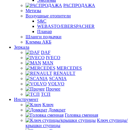
Эмблемы
РАСПРОДАЖА
Метизы
Воздушные отопители
S&C
WEBASTO/EBERSPACHER
Планар
Шланги подкачки
Клемма АКБ
Зеркала
DAF
IVECO
MAN
MERCEDES
RENAULT
SCANIA
VOLVO
Прочее
ТСП
Инструмент
Ключ
Домкрат
Головка сменная
Ключ ступицы/
крышки ступицы