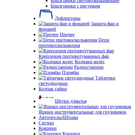
Брызговики световозвращающие
Брызговики с рисунком
Дефлекторы
Защита фар и
фонарей
Прочее
Цепи
противоскольжения
Крепления противотуманных фар
Колпаки колес
Радиостанции
Пломбы
Таблички
светодиодные
Колпак гайки
Щетки д/мытья
Ящики инструментальные для грузовиков
Авточехлы/Шторы
Сигнал
Коврики
Крышки