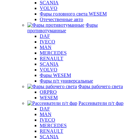
SCANIA
VOLVO
Фары головного света WESEM
Отечественные авто
Фары
противотуманные
DAF
IVECO
MAN
MERCEDES
RENAULT
SCANIA
VOLVO
Фары WESEM
Фары п/т универсальные
Фары рабочего света
ORPRO
WESEM
Рассеиватели п/т фар
DAF
MAN
IVECO
MERCEDES
RENAULT
SCANIA