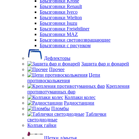
Брызговики Krone
Брызговики Renault
Брызговики Iveco
Брызговики Wielton
Брызговики Isuzu
Брызговики Freightliner
Брызговики MAZ
Брызговики световозвращающие
Брызговики с рисунком
Дефлекторы
Защита фар и фонарей
Прочее
Цепи
противоскольжения
Крепления
противотуманных фар
Колпаки колес
Радиостанции
Пломбы
Таблички
светодиодные
Колпак гайки
Щетки д/мытья