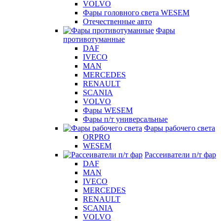
VOLVO
Фары головного света WESEM
Отечественные авто
Фары
противотуманные
DAF
IVECO
MAN
MERCEDES
RENAULT
SCANIA
VOLVO
Фары WESEM
Фары п/т универсальные
Фары рабочего света
ORPRO
WESEM
Рассеиватели п/т фар
DAF
MAN
IVECO
MERCEDES
RENAULT
SCANIA
VOLVO