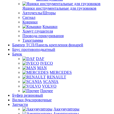
Ящики инструментальные для грузовиков
Авточехлы/Шторы
Сигнал
Коврики
Крышки
Хомут глушителя
Провода прикуривания
Тахограмма
Бампер ТСП/Панель крепления фонарей
Брус противоподкатный
Бачок
DAF
IVECO
MAN
MERCEDES
RENAULT
SCANIA
VOLVO
Прочее
Буфер резиновый
Вилки буксировочные
Запчасти
Аккумуляторы
Амортизаторы