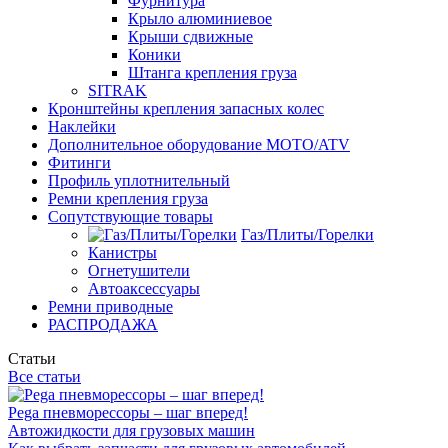
Фурнитура
Крыло алюминиевое
Крыши сдвижные
Коники
Штанга крепления груза
SITRAK
Кронштейны крепления запасных колес
Наклейки
Дополнительное оборудование MOTO/ATV
Фитинги
Профиль уплотнительный
Ремни крепления груза
Сопутствующие товары
Газ/Плиты/Горелки
Канистры
Огнетушители
Автоаксессуары
Ремни приводные
РАСПРОДАЖА
Статьи
Все статьи
Pega пневморессоры – шаг вперед!
Автожидкости для грузовых машин