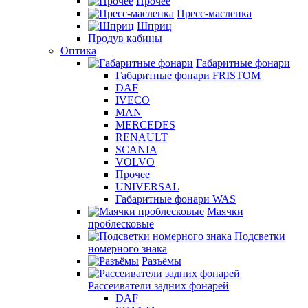
Прочее
Пресс-масленка
Шприц
Продув кабины
Оптика
Габаритные фонари
Габаритные фонари FRISTOM
DAF
IVECO
MAN
MERCEDES
RENAULT
SCANIA
VOLVO
Прочее
UNIVERSAL
Габаритные фонари WAS
Маячки
проблесковые
Подсветки
номерного знака
Разъёмы
Рассеиватели задних фонарей
DAF