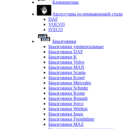
Блокираторы
Аксессуары из нержавеющей стали
DAF
VOLVO
IVECO
Брызговики
Брызговики универсальные
Брызговики DAF
Брызговики K
Брызговики Volvo
Брызговики MAN
Брызговики Scania
Брызговики Kogel
Брызговики Mercedes
Брызговики Schmitz
Брызговики Krone
Брызговики Renault
Брызговики Iveco
Брызговики Wielton
Брызговики Isuzu
Брызговики Freightliner
Брызговики MAZ