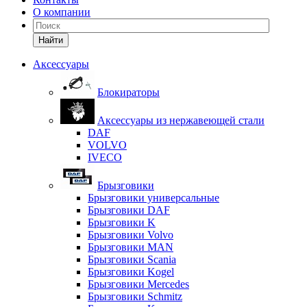
О компании
Найти
Аксессуары
Блокираторы
Аксессуары из нержавеющей стали
DAF
VOLVO
IVECO
Брызговики
Брызговики универсальные
Брызговики DAF
Брызговики K
Брызговики Volvo
Брызговики MAN
Брызговики Scania
Брызговики Kogel
Брызговики Mercedes
Брызговики Schmitz