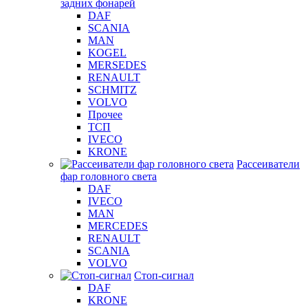
задних фонарей
DAF
SCANIA
MAN
KOGEL
MERSEDES
RENAULT
SCHMITZ
VOLVO
Прочее
ТСП
IVECO
KRONE
Рассеиватели
фар головного света
DAF
IVECO
MAN
MERCEDES
RENAULT
SCANIA
VOLVO
Стоп-сигнал
DAF
KRONE