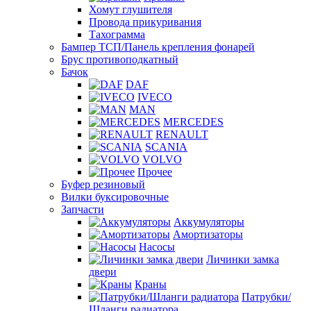
Хомут глушителя
Провода прикуривания
Тахограмма
Бампер ТСП/Панель крепления фонарей
Брус противоподкатный
Бачок
DAF
IVECO
MAN
MERCEDES
RENAULT
SCANIA
VOLVO
Прочее
Буфер резиновый
Вилки буксировочные
Запчасти
Аккумуляторы
Амортизаторы
Насосы
Личинки замка
двери
Краны
Патрубки/
Шланги радиатора