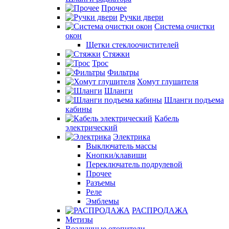
Прочее
Ручки двери
Система очистки
окон
Щетки стеклоочистителей
Стяжки
Трос
Фильтры
Хомут глушителя
Шланги
Шланги подъема
кабины
Кабель
электрический
Электрика
Выключатель массы
Кнопки/клавиши
Переключатель подрулевой
Прочее
Разъемы
Реле
Эмблемы
РАСПРОДАЖА
Метизы
Воздушные отопители