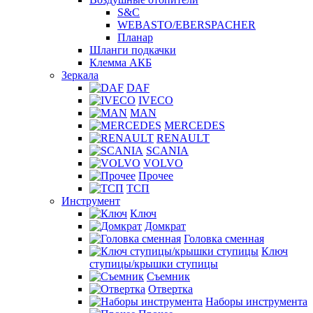
S&C
WEBASTO/EBERSPACHER
Планар
Шланги подкачки
Клемма АКБ
Зеркала
DAF
IVECO
MAN
MERCEDES
RENAULT
SCANIA
VOLVO
Прочее
ТСП
Инструмент
Ключ
Домкрат
Головка сменная
Ключ
ступицы/крышки ступицы
Съемник
Отвертка
Наборы инструмента