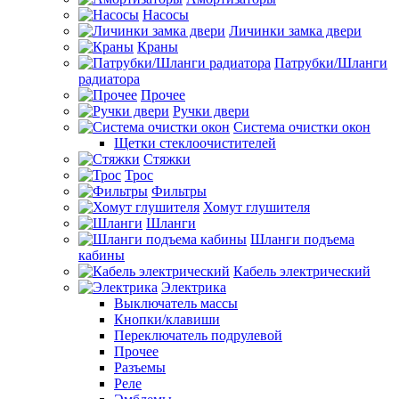
Насосы
Личинки замка двери
Краны
Патрубки/Шланги
радиатора
Прочее
Ручки двери
Система очистки окон
Щетки стеклоочистителей
Стяжки
Трос
Фильтры
Хомут глушителя
Шланги
Шланги подъема
кабины
Кабель электрический
Электрика
Выключатель массы
Кнопки/клавиши
Переключатель подрулевой
Прочее
Разъемы
Реле