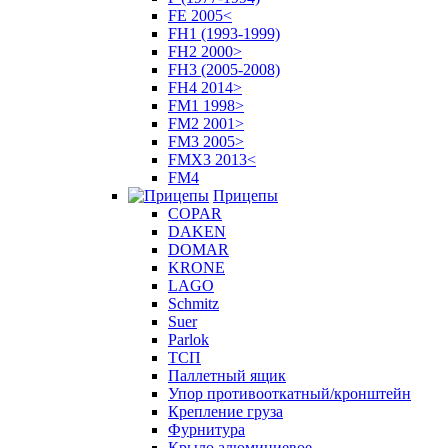
FE 2005<
FH1 (1993-1999)
FH2 2000>
FH3 (2005-2008)
FH4 2014>
FM1 1998>
FM2 2001>
FM3 2005>
FMX3 2013<
FM4
Прицепы
COPAR
DAKEN
DOMAR
KRONE
LAGO
Schmitz
Suer
Parlok
ТСП
Паллетный ящик
Упор противооткатный/кронштейн
Крепление груза
Фурнитура
Крыло алюминиевое