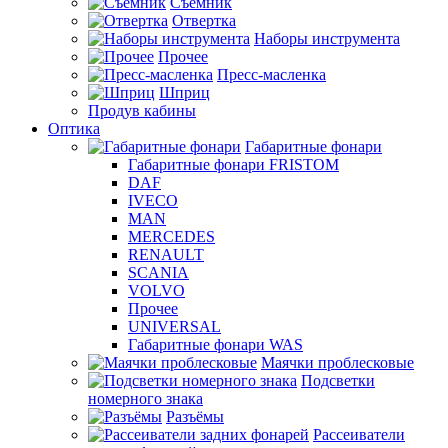
Съемник
Отвертка
Наборы инструмента
Прочее
Пресс-масленка
Шприц
Продув кабины
Оптика
Габаритные фонари
Габаритные фонари FRISTOM
DAF
IVECO
MAN
MERCEDES
RENAULT
SCANIA
VOLVO
Прочее
UNIVERSAL
Габаритные фонари WAS
Маячки проблесковые
Подсветки
номерного знака
Разъёмы
Рассеиватели