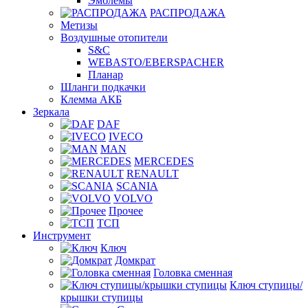
Эмблемы
РАСПРОДАЖА
Метизы
Воздушные отопители
S&C
WEBASTO/EBERSPACHER
Планар
Шланги подкачки
Клемма АКБ
Зеркала
DAF
IVECO
MAN
MERCEDES
RENAULT
SCANIA
VOLVO
Прочее
ТСП
Инструмент
Ключ
Домкрат
Головка сменная
Ключ ступицы/
крышки ступицы