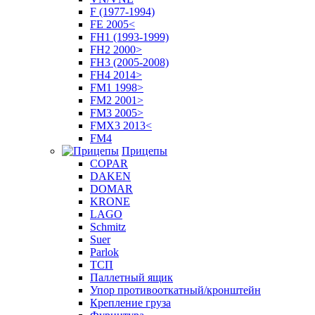
F (1977-1994)
FE 2005<
FH1 (1993-1999)
FH2 2000>
FH3 (2005-2008)
FH4 2014>
FM1 1998>
FM2 2001>
FM3 2005>
FMX3 2013<
FM4
Прицепы
COPAR
DAKEN
DOMAR
KRONE
LAGO
Schmitz
Suer
Parlok
ТСП
Паллетный ящик
Упор противооткатный/кронштейн
Крепление груза