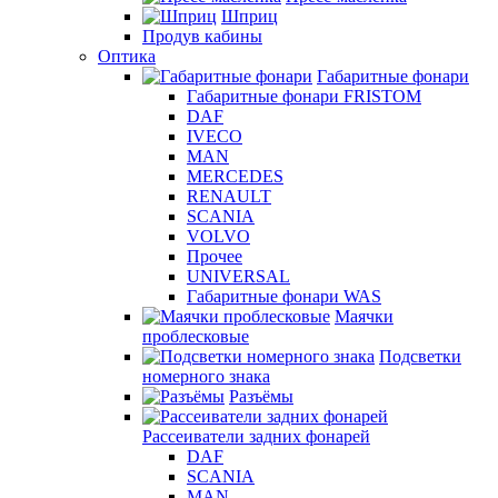
Шприц
Продув кабины
Оптика
Габаритные фонари
Габаритные фонари FRISTOM
DAF
IVECO
MAN
MERCEDES
RENAULT
SCANIA
VOLVO
Прочее
UNIVERSAL
Габаритные фонари WAS
Маячки
проблесковые
Подсветки
номерного знака
Разъёмы
Рассеиватели задних фонарей
DAF
SCANIA
MAN