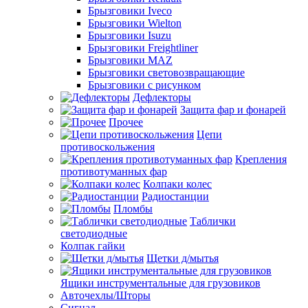
Брызговики Iveco
Брызговики Wielton
Брызговики Isuzu
Брызговики Freightliner
Брызговики MAZ
Брызговики световозвращающие
Брызговики с рисунком
Дефлекторы
Защита фар и фонарей
Прочее
Цепи
противоскольжения
Крепления
противотуманных фар
Колпаки колес
Радиостанции
Пломбы
Таблички
светодиодные
Колпак гайки
Щетки д/мытья
Ящики инструментальные для грузовиков
Авточехлы/Шторы
Сигнал