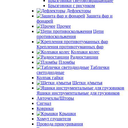
Брызговики световозвращающие
Брызговики с рисунком
Дефлекторы
Защита фар и
фонарей
Прочее
Цепи
противоскольжения
Крепления противотуманных фар
Колпаки колес
Радиостанции
Пломбы
Таблички
светодиодные
Колпак гайки
Щетки д/мытья
Ящики инструментальные для грузовиков
Авточехлы/Шторы
Сигнал
Коврики
Крышки
Хомут глушителя
Провода прикуривания