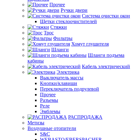
Прочее
Ручки двери
Система очистки окон
Щетки стеклоочистителей
Стяжки
Трос
Фильтры
Хомут глушителя
Шланги
Шланги подъема
кабины
Кабель электрический
Электрика
Выключатель массы
Кнопки/клавиши
Переключатель подрулевой
Прочее
Разъемы
Реле
Эмблемы
РАСПРОДАЖА
Метизы
Воздушные отопители
S&C
WEBASTO/EBERSPACHER