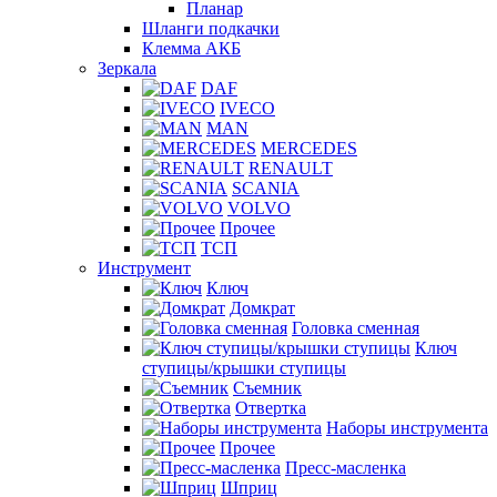
Планар
Шланги подкачки
Клемма АКБ
Зеркала
DAF
IVECO
MAN
MERCEDES
RENAULT
SCANIA
VOLVO
Прочее
ТСП
Инструмент
Ключ
Домкрат
Головка сменная
Ключ
ступицы/крышки ступицы
Съемник
Отвертка
Наборы инструмента
Прочее
Пресс-масленка
Шприц