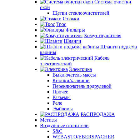
Система очистки
окон
Щетки стеклоочистителей
Стяжки
Трос
Фильтры
Хомут глушителя
Шланги
Шланги подъема
кабины
Кабель
электрический
Электрика
Выключатель массы
Кнопки/клавиши
Переключатель подрулевой
Прочее
Разъемы
Реле
Эмблемы
РАСПРОДАЖА
Метизы
Воздушные отопители
S&C
WEBASTO/EBERSPACHER