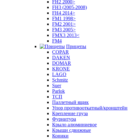
FH2 2000>
FH3 (2005-2008)
FH4 2014>
FM1 1998>
FM2 2001>
FM3 2005>
FMX3 2013<
FM4
Прицепы
COPAR
DAKEN
DOMAR
KRONE
LAGO
Schmitz
Suer
Parlok
ТСП
Паллетный ящик
Упор противооткатный/кронштейн
Крепление груза
Фурнитура
Крыло алюминиевое
Крыши сдвижные
Коники