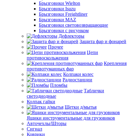
Брызговики Wielton
Брызговики Isuzu
Брызговики Freightliner
Брызговики MAZ
Брызговики световозвращающие
Брызговики с рисунком
Дефлекторы
Защита фар и фонарей
Прочее
Цепи
противоскольжения
Крепления
противотуманных фар
Колпаки колес
Радиостанции
Пломбы
Таблички
светодиодные
Колпак гайки
Щетки д/мытья
Ящики инструментальные для грузовиков
Авточехлы/Шторы
Сигнал
Коврики