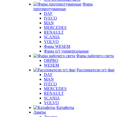
Фары
противотуманные
DAF
IVECO
MAN
MERCEDES
RENAULT
SCANIA
VOLVO
Фары WESEM
Фары п/т универсальные
Фары рабочего света
ORPRO
WESEM
Рассеиватели п/т фар
DAF
MAN
IVECO
MERCEDES
RENAULT
SCANIA
VOLVO
Катафоты
Лампы
Диалуч