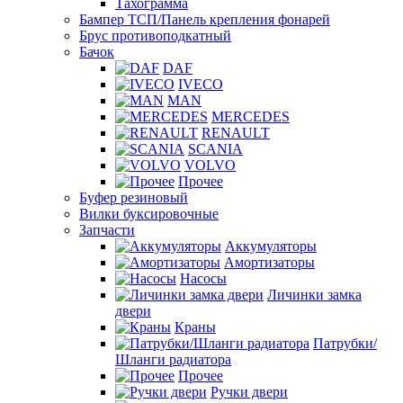
Тахограмма
Бампер ТСП/Панель крепления фонарей
Брус противоподкатный
Бачок
DAF
IVECO
MAN
MERCEDES
RENAULT
SCANIA
VOLVO
Прочее
Буфер резиновый
Вилки буксировочные
Запчасти
Аккумуляторы
Амортизаторы
Насосы
Личинки замка
двери
Краны
Патрубки/
Шланги радиатора
Прочее
Ручки двери