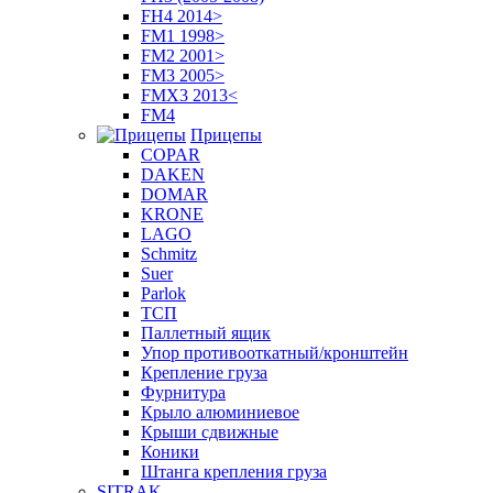
FH4 2014>
FM1 1998>
FM2 2001>
FM3 2005>
FMX3 2013<
FM4
Прицепы
COPAR
DAKEN
DOMAR
KRONE
LAGO
Schmitz
Suer
Parlok
ТСП
Паллетный ящик
Упор противооткатный/кронштейн
Крепление груза
Фурнитура
Крыло алюминиевое
Крыши сдвижные
Коники
Штанга крепления груза
SITRAK