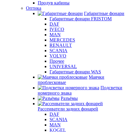
Продув кабины
Оптика
Габаритные фонари
Габаритные фонари FRISTOM
DAF
IVECO
MAN
MERCEDES
RENAULT
SCANIA
VOLVO
Прочее
UNIVERSAL
Габаритные фонари WAS
Маячки
проблесковые
Подсветки
номерного знака
Разъёмы
Рассеиватели задних фонарей
DAF
SCANIA
MAN
KOGEL