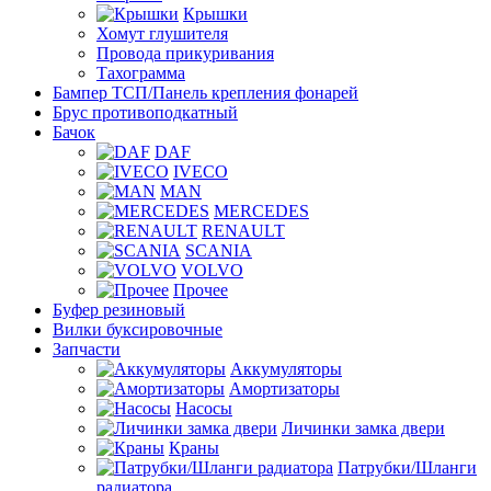
Крышки
Хомут глушителя
Провода прикуривания
Тахограмма
Бампер ТСП/Панель крепления фонарей
Брус противоподкатный
Бачок
DAF
IVECO
MAN
MERCEDES
RENAULT
SCANIA
VOLVO
Прочее
Буфер резиновый
Вилки буксировочные
Запчасти
Аккумуляторы
Амортизаторы
Насосы
Личинки замка двери
Краны
Патрубки/Шланги
радиатора