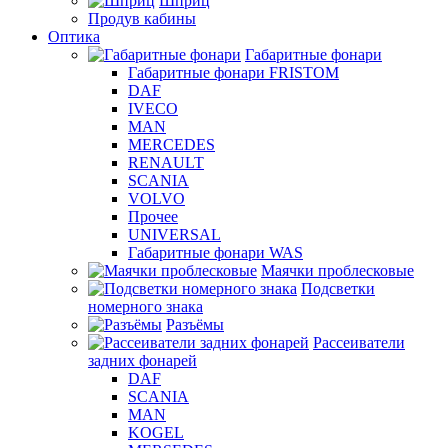
Шприц
Продув кабины
Оптика
Габаритные фонари
Габаритные фонари FRISTOM
DAF
IVECO
MAN
MERCEDES
RENAULT
SCANIA
VOLVO
Прочее
UNIVERSAL
Габаритные фонари WAS
Маячки проблесковые
Подсветки
номерного знака
Разъёмы
Рассеиватели
задних фонарей
DAF
SCANIA
MAN
KOGEL