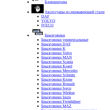
Блокираторы
Аксессуары из нержавеющей стали
DAF
VOLVO
IVECO
Брызговики
Брызговики универсальные
Брызговики DAF
Брызговики K
Брызговики Volvo
Брызговики MAN
Брызговики Scania
Брызговики Kogel
Брызговики Mercedes
Брызговики Schmitz
Брызговики Krone
Брызговики Renault
Брызговики Iveco
Брызговики Wielton
Брызговики Isuzu
Брызговики Freightliner
Брызговики MAZ