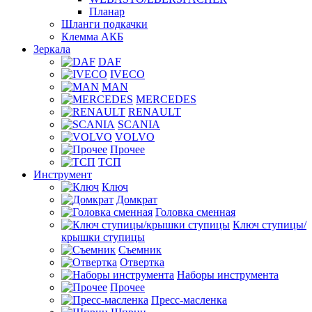
Планар
Шланги подкачки
Клемма АКБ
Зеркала
DAF
IVECO
MAN
MERCEDES
RENAULT
SCANIA
VOLVO
Прочее
ТСП
Инструмент
Ключ
Домкрат
Головка сменная
Ключ ступицы/
крышки ступицы
Съемник
Отвертка
Наборы инструмента
Прочее
Пресс-масленка