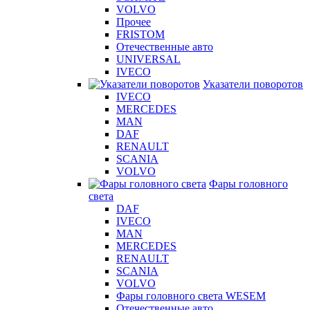
VOLVO
Прочее
FRISTOM
Отечественные авто
UNIVERSAL
IVECO
Указатели поворотов
IVECO
MERCEDES
MAN
DAF
RENAULT
SCANIA
VOLVO
Фары головного
света
DAF
IVECO
MAN
MERCEDES
RENAULT
SCANIA
VOLVO
Фары головного света WESEM
Отечественные авто