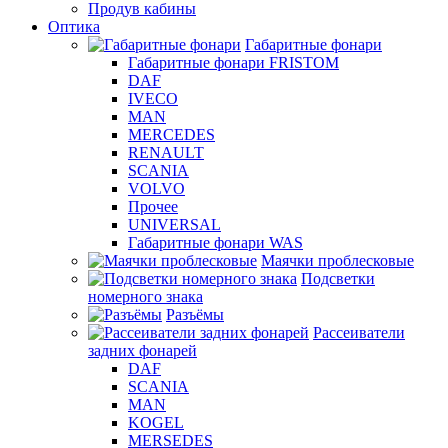
Продув кабины
Оптика
Габаритные фонари
Габаритные фонари FRISTOM
DAF
IVECO
MAN
MERCEDES
RENAULT
SCANIA
VOLVO
Прочее
UNIVERSAL
Габаритные фонари WAS
Маячки проблесковые
Подсветки
номерного знака
Разъёмы
Рассеиватели
задних фонарей
DAF
SCANIA
MAN
KOGEL
MERSEDES