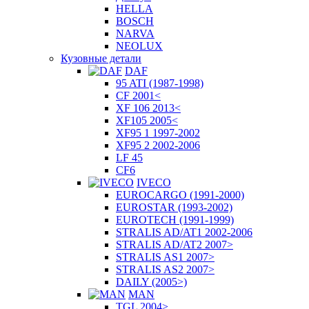
HELLA
BOSCH
NARVA
NEOLUX
Кузовные детали
DAF
95 ATI (1987-1998)
CF 2001<
XF 106 2013<
XF105 2005<
XF95 1 1997-2002
XF95 2 2002-2006
LF 45
CF6
IVECO
EUROCARGO (1991-2000)
EUROSTAR (1993-2002)
EUROTECH (1991-1999)
STRALIS AD/AT1 2002-2006
STRALIS AD/AT2 2007>
STRALIS AS1 2007>
STRALIS AS2 2007>
DAILY (2005>)
MAN
TGL 2004>