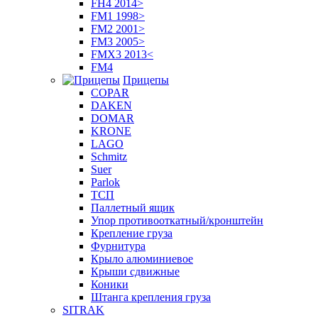
FH4 2014>
FM1 1998>
FM2 2001>
FM3 2005>
FMX3 2013<
FM4
Прицепы
COPAR
DAKEN
DOMAR
KRONE
LAGO
Schmitz
Suer
Parlok
ТСП
Паллетный ящик
Упор противооткатный/кронштейн
Крепление груза
Фурнитура
Крыло алюминиевое
Крыши сдвижные
Коники
Штанга крепления груза
SITRAK