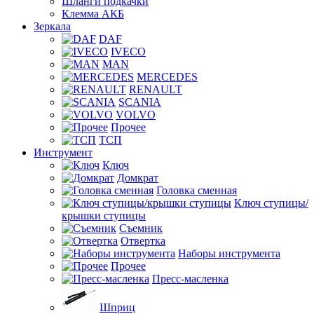
Шланги подкачки
Клемма АКБ
Зеркала
DAF
IVECO
MAN
MERCEDES
RENAULT
SCANIA
VOLVO
Прочее
ТСП
Инструмент
Ключ
Домкрат
Головка сменная
Ключ ступицы/
крышки ступицы
Съемник
Отвертка
Наборы инструмента
Прочее
Пресс-масленка
Шприц