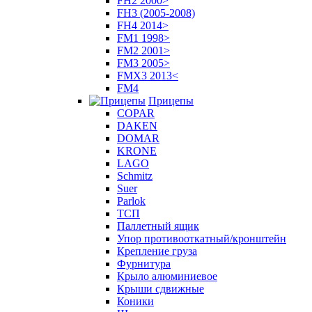
FH2 2000>
FH3 (2005-2008)
FH4 2014>
FM1 1998>
FM2 2001>
FM3 2005>
FMX3 2013<
FM4
Прицепы
COPAR
DAKEN
DOMAR
KRONE
LAGO
Schmitz
Suer
Parlok
ТСП
Паллетный ящик
Упор противооткатный/кронштейн
Крепление груза
Фурнитура
Крыло алюминиевое
Крыши сдвижные
Коники