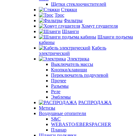
Щетки стеклоочистителей
Стяжки
Трос
Фильтры
Хомут глушителя
Шланги
Шланги подъема
кабины
Кабель
электрический
Электрика
Выключатель массы
Кнопки/клавиши
Переключатель подрулевой
Прочее
Разъемы
Реле
Эмблемы
РАСПРОДАЖА
Метизы
Воздушные отопители
S&C
WEBASTO/EBERSPACHER
Планар
Шланги подкачки