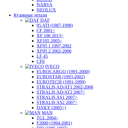
NARVA
NEOLUX
Кузовные детали
DAF
95 ATI (1987-1998)
CF 2001<
XF 106 2013<
XF105 2005<
XF95 1 1997-2002
XF95 2 2002-2006
LF 45
CF6
IVECO
EUROCARGO (1991-2000)
EUROSTAR (1993-2002)
EUROTECH (1991-1999)
STRALIS AD/AT1 2002-2006
STRALIS AD/AT2 2007>
STRALIS AS1 2007>
STRALIS AS2 2007>
DAILY (2005>)
MAN
TGL 2004>
F2000 (1994-2001)