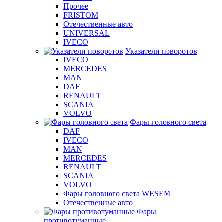
Прочее
FRISTOM
Отечественные авто
UNIVERSAL
IVECO
Указатели поворотов
IVECO
MERCEDES
MAN
DAF
RENAULT
SCANIA
VOLVO
Фары головного света
DAF
IVECO
MAN
MERCEDES
RENAULT
SCANIA
VOLVO
Фары головного света WESEM
Отечественные авто
Фары
противотуманные