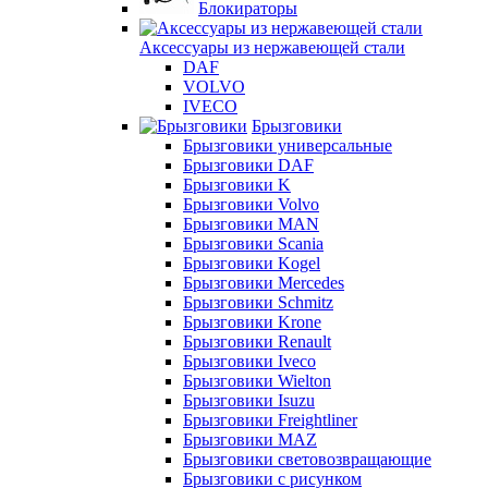
Блокираторы
Аксессуары из нержавеющей стали
DAF
VOLVO
IVECO
Брызговики
Брызговики универсальные
Брызговики DAF
Брызговики K
Брызговики Volvo
Брызговики MAN
Брызговики Scania
Брызговики Kogel
Брызговики Mercedes
Брызговики Schmitz
Брызговики Krone
Брызговики Renault
Брызговики Iveco
Брызговики Wielton
Брызговики Isuzu
Брызговики Freightliner
Брызговики MAZ
Брызговики световозвращающие
Брызговики с рисунком