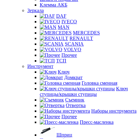
Клемма АКБ
Зеркала
DAF
IVECO
MAN
MERCEDES
RENAULT
SCANIA
VOLVO
Прочее
ТСП
Инструмент
Ключ
Домкрат
Головка сменная
Ключ
ступицы/крышки ступицы
Съемник
Отвертка
Наборы инструмента
Прочее
Пресс-масленка
Шприц