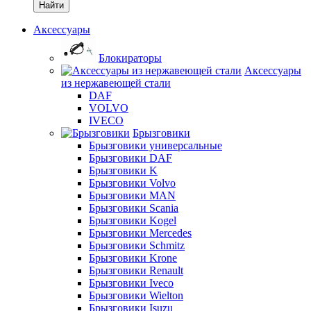
Найти
Аксессуары
Блокираторы
Аксессуары
из нержавеющей стали
DAF
VOLVO
IVECO
Брызговики
Брызговики универсальные
Брызговики DAF
Брызговики K
Брызговики Volvo
Брызговики MAN
Брызговики Scania
Брызговики Kogel
Брызговики Mercedes
Брызговики Schmitz
Брызговики Krone
Брызговики Renault
Брызговики Iveco
Брызговики Wielton
Брызговики Isuzu