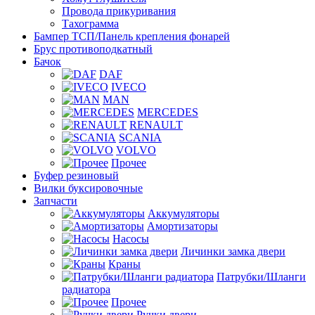
Провода прикуривания
Тахограмма
Бампер ТСП/Панель крепления фонарей
Брус противоподкатный
Бачок
DAF
IVECO
MAN
MERCEDES
RENAULT
SCANIA
VOLVO
Прочее
Буфер резиновый
Вилки буксировочные
Запчасти
Аккумуляторы
Амортизаторы
Насосы
Личинки замка двери
Краны
Патрубки/Шланги
радиатора
Прочее
Ручки двери