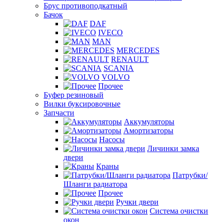
Брус противоподкатный
Бачок
DAF
IVECO
MAN
MERCEDES
RENAULT
SCANIA
VOLVO
Прочее
Буфер резиновый
Вилки буксировочные
Запчасти
Аккумуляторы
Амортизаторы
Насосы
Личинки замка
двери
Краны
Патрубки/
Шланги радиатора
Прочее
Ручки двери
Система очистки
окон