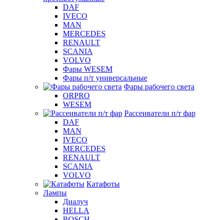
DAF
IVECO
MAN
MERCEDES
RENAULT
SCANIA
VOLVO
Фары WESEM
Фары п/т универсальные
Фары рабочего света
ORPRO
WESEM
Рассеиватели п/т фар
DAF
MAN
IVECO
MERCEDES
RENAULT
SCANIA
VOLVO
Катафоты
Лампы
Диалуч
HELLA
BOSCH