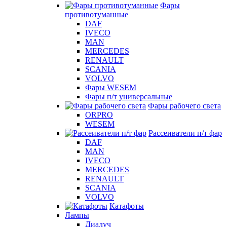
Фары
противотуманные
DAF
IVECO
MAN
MERCEDES
RENAULT
SCANIA
VOLVO
Фары WESEM
Фары п/т универсальные
Фары рабочего света
ORPRO
WESEM
Рассеиватели п/т фар
DAF
MAN
IVECO
MERCEDES
RENAULT
SCANIA
VOLVO
Катафоты
Лампы
Диалуч