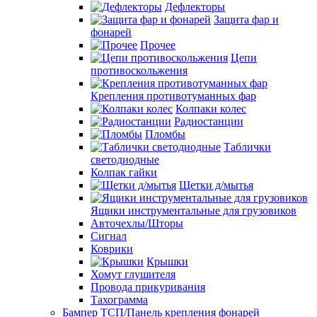
Дефлекторы
Защита фар и
фонарей
Прочее
Цепи
противоскольжения
Крепления противотуманных фар
Колпаки колес
Радиостанции
Пломбы
Таблички
светодиодные
Колпак гайки
Щетки д/мытья
Ящики инструментальные для грузовиков
Авточехлы/Шторы
Сигнал
Коврики
Крышки
Хомут глушителя
Провода прикуривания
Тахограмма
Бампер ТСП/Панель крепления фонарей