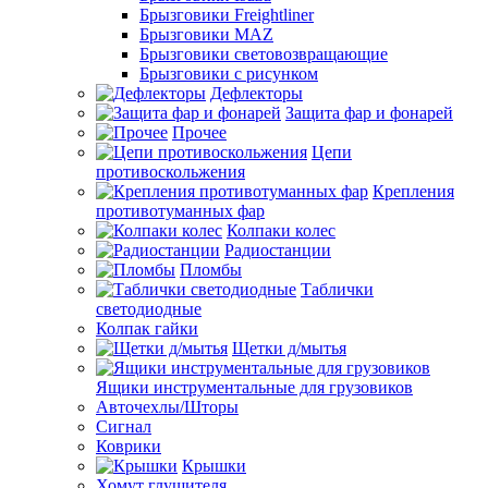
Брызговики Freightliner
Брызговики MAZ
Брызговики световозвращающие
Брызговики с рисунком
Дефлекторы
Защита фар и фонарей
Прочее
Цепи
противоскольжения
Крепления
противотуманных фар
Колпаки колес
Радиостанции
Пломбы
Таблички
светодиодные
Колпак гайки
Щетки д/мытья
Ящики инструментальные для грузовиков
Авточехлы/Шторы
Сигнал
Коврики
Крышки
Хомут глушителя