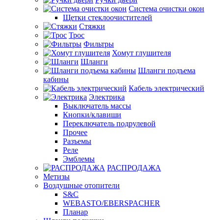
Система очистки окон
Щетки стеклоочистителей
Стяжки
Трос
Фильтры
Хомут глушителя
Шланги
Шланги подъема
кабины
Кабель электрический
Электрика
Выключатель массы
Кнопки/клавиши
Переключатель подрулевой
Прочее
Разъемы
Реле
Эмблемы
РАСПРОДАЖА
Метизы
Воздушные отопители
S&C
WEBASTO/EBERSPACHER
Планар