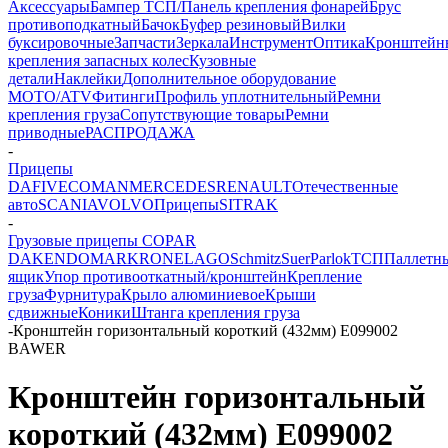
Аксессуары
Бампер ТСП/Панель крепления фонарей
Брус
противоподкатный
Бачок
Буфер резиновый
Вилки
буксировочные
Запчасти
Зеркала
Инструмент
Оптика
Кронштейн
крепления запасных колес
Кузовные
детали
Наклейки
Дополнительное оборудование
MOTO/ATV
Фитинги
Профиль уплотнительный
Ремни
крепления груза
Сопутствующие товары
Ремни
приводные
РАСПРОДАЖА
-
Прицепы
DAF
IVECO
MAN
MERCEDES
RENAULT
Отечественные
авто
SCANIA
VOLVO
Прицепы
SITRAK
-
Грузовые прицепы COPAR
DAKEN
DOMAR
KRONE
LAGO
Schmitz
Suer
Parlok
ТСП
Паллетн
ящик
Упор противооткатный/кронштейн
Крепление
груза
Фурнитура
Крыло алюминиевое
Крыши
сдвижные
Коники
Штанга крепления груза
-
Кронштейн горизонтальный короткий (432мм) E099002
BAWER
Кронштейн горизонтальный
короткий (432мм) E099002