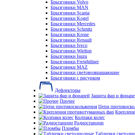
Брызговики Volvo
Брызговики MAN
Брызговики Scania
Брызговики Kogel
Брызговики Mercedes
Брызговики Schmitz
Брызговики Krone
Брызговики Renault
Брызговики Iveco
Брызговики Wielton
Брызговики Isuzu
Брызговики Freightliner
Брызговики MAZ
Брызговики световозвращающие
Брызговики с рисунком
Дефлекторы
Защита фар и фонар
Прочее
Цепи противоско
Креплени
Колпаки колес
Радиостанции
Пломбы
Таблички светоди