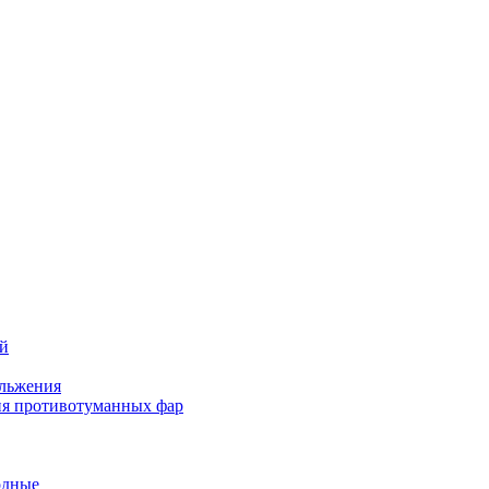
ей
льжения
я противотуманных фар
одные