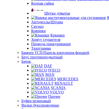
Колпак гайки
Щетки д/мытья
Я
Авточехлы/Шторы
Сигнал
Коврики
Крышки
Хомут глушителя
Провода прикуривания
Тахограмма
Бампер ТСП/Панель крепления фонарей
Брус противоподкатный
Бачок
DAF
IVECO
MAN
MERCEDES
RENAULT
SCANIA
VOLVO
Прочее
Буфер резиновый
Вилки буксировочные