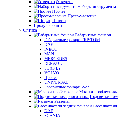
Отвертка
Наборы инструмента
Прочее
Пресс-масленка
Шприц
Продув кабины
Оптика
Габаритные фонари
Габаритные фонари FRISTOM
DAF
IVECO
MAN
MERCEDES
RENAULT
SCANIA
VOLVO
Прочее
UNIVERSAL
Габаритные фонари WAS
Маячки проблесковы
Подсветки ном
Разъёмы
Рассеиватели
DAF
SCANIA