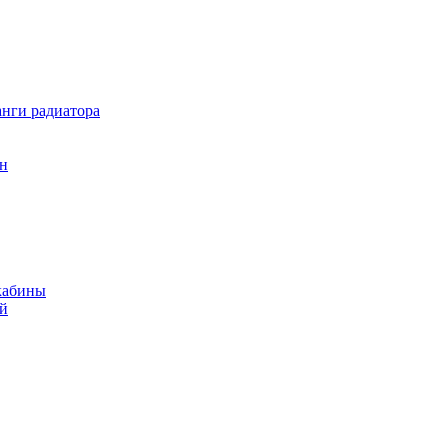
нги радиатора
он
кабины
ий