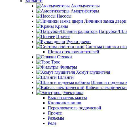
Запчасти
Аккумуляторы
Амортизаторы
Насосы
Личинки замка двери
Краны
Патрубки/Шла
Прочее
Ручки двери
Система очистки ок
Щетки стеклоочистителей
Стяжки
Трос
Фильтры
Хомут глушителя
Шланги
Шланги подъема 
Кабель электрическ
Электрика
Выключатель массы
Кнопки/клавиши
Переключатель подрулевой
Прочее
Разъемы
Реле