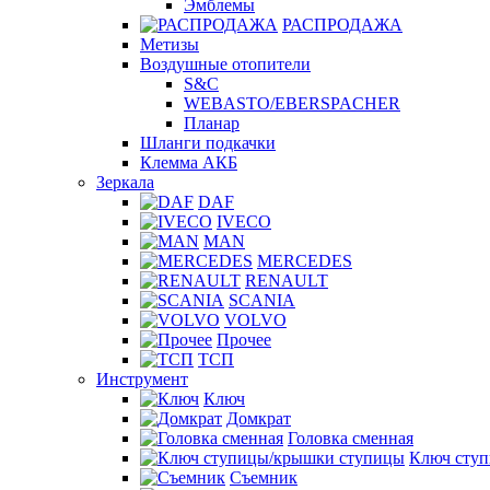
Эмблемы
РАСПРОДАЖА
Метизы
Воздушные отопители
S&C
WEBASTO/EBERSPACHER
Планар
Шланги подкачки
Клемма АКБ
Зеркала
DAF
IVECO
MAN
MERCEDES
RENAULT
SCANIA
VOLVO
Прочее
ТСП
Инструмент
Ключ
Домкрат
Головка сменная
Ключ сту
Съемник