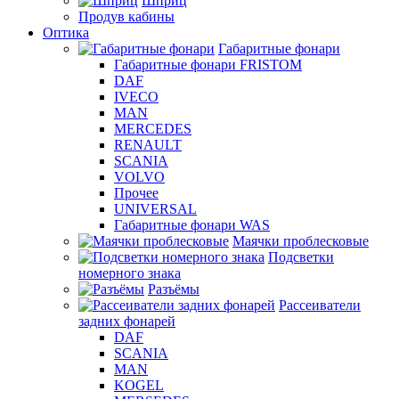
Шприц
Продув кабины
Оптика
Габаритные фонари
Габаритные фонари FRISTOM
DAF
IVECO
MAN
MERCEDES
RENAULT
SCANIA
VOLVO
Прочее
UNIVERSAL
Габаритные фонари WAS
Маячки проблесковые
Подсветки
номерного знака
Разъёмы
Рассеиватели
задних фонарей
DAF
SCANIA
MAN
KOGEL