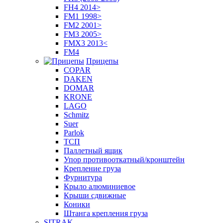
FH4 2014>
FM1 1998>
FM2 2001>
FM3 2005>
FMX3 2013<
FM4
Прицепы
COPAR
DAKEN
DOMAR
KRONE
LAGO
Schmitz
Suer
Parlok
ТСП
Паллетный ящик
Упор противооткатный/кронштейн
Крепление груза
Фурнитура
Крыло алюминиевое
Крыши сдвижные
Коники
Штанга крепления груза
SITRAK