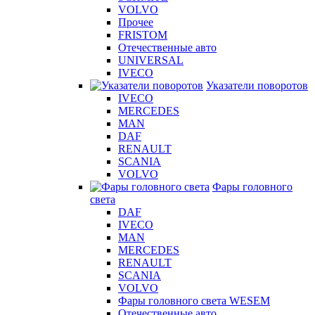
VOLVO
Прочее
FRISTOM
Отечественные авто
UNIVERSAL
IVECO
Указатели поворотов
IVECO
MERCEDES
MAN
DAF
RENAULT
SCANIA
VOLVO
Фары головного
света
DAF
IVECO
MAN
MERCEDES
RENAULT
SCANIA
VOLVO
Фары головного света WESEM
Отечественные авто