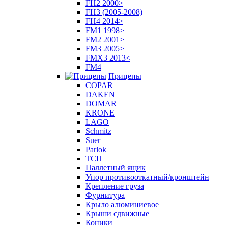
FH2 2000>
FH3 (2005-2008)
FH4 2014>
FM1 1998>
FM2 2001>
FM3 2005>
FMX3 2013<
FM4
Прицепы
COPAR
DAKEN
DOMAR
KRONE
LAGO
Schmitz
Suer
Parlok
ТСП
Паллетный ящик
Упор противооткатный/кронштейн
Крепление груза
Фурнитура
Крыло алюминиевое
Крыши сдвижные
Коники