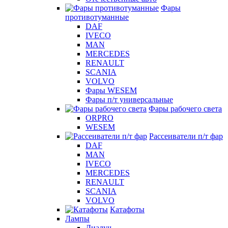
Фары
противотуманные
DAF
IVECO
MAN
MERCEDES
RENAULT
SCANIA
VOLVO
Фары WESEM
Фары п/т универсальные
Фары рабочего света
ORPRO
WESEM
Рассеиватели п/т фар
DAF
MAN
IVECO
MERCEDES
RENAULT
SCANIA
VOLVO
Катафоты
Лампы
Диалуч