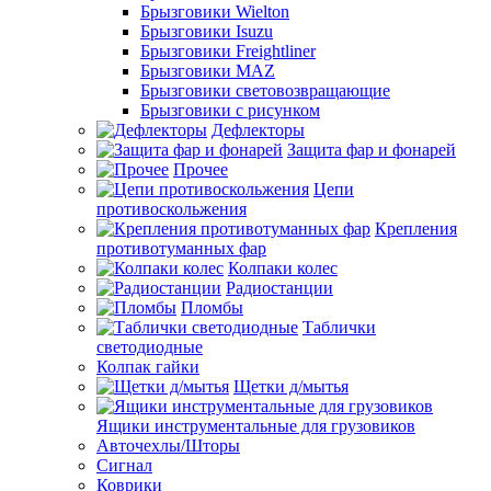
Брызговики Wielton
Брызговики Isuzu
Брызговики Freightliner
Брызговики MAZ
Брызговики световозвращающие
Брызговики с рисунком
Дефлекторы
Защита фар и фонарей
Прочее
Цепи
противоскольжения
Крепления
противотуманных фар
Колпаки колес
Радиостанции
Пломбы
Таблички
светодиодные
Колпак гайки
Щетки д/мытья
Ящики инструментальные для грузовиков
Авточехлы/Шторы
Сигнал
Коврики