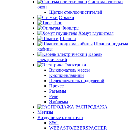
Система очистки
окон
Щетки стеклоочистителей
Стяжки
Трос
Фильтры
Хомут глушителя
Шланги
Шланги подъема
кабины
Кабель
электрический
Электрика
Выключатель массы
Кнопки/клавиши
Переключатель подрулевой
Прочее
Разъемы
Реле
Эмблемы
РАСПРОДАЖА
Метизы
Воздушные отопители
S&C
WEBASTO/EBERSPACHER