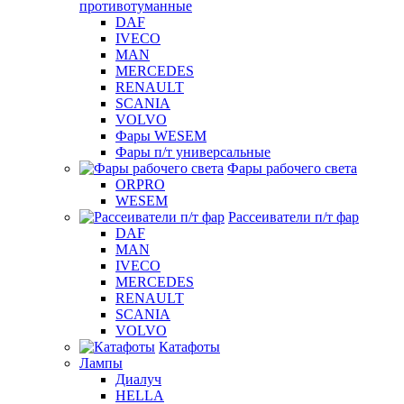
противотуманные
DAF
IVECO
MAN
MERCEDES
RENAULT
SCANIA
VOLVO
Фары WESEM
Фары п/т универсальные
Фары рабочего света
ORPRO
WESEM
Рассеиватели п/т фар
DAF
MAN
IVECO
MERCEDES
RENAULT
SCANIA
VOLVO
Катафоты
Лампы
Диалуч
HELLA