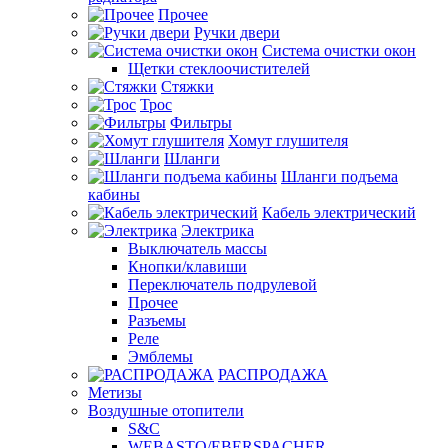
Прочее
Ручки двери
Система очистки окон
Щетки стеклоочистителей
Стяжки
Трос
Фильтры
Хомут глушителя
Шланги
Шланги подъема
кабины
Кабель электрический
Электрика
Выключатель массы
Кнопки/клавиши
Переключатель подрулевой
Прочее
Разъемы
Реле
Эмблемы
РАСПРОДАЖА
Метизы
Воздушные отопители
S&C
WEBASTO/EBERSPACHER