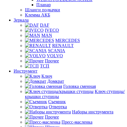
Планар
Шланги подкачки
Клемма АКБ
Зеркала
DAF
IVECO
MAN
MERCEDES
RENAULT
SCANIA
VOLVO
Прочее
ТСП
Инструмент
Ключ
Домкрат
Головка сменная
Ключ ступицы/
крышки ступицы
Съемник
Отвертка
Наборы инструмента
Прочее
Пресс-масленка