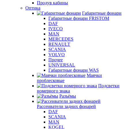
Продув кабины
Оптика
Габаритные фонари
Габаритные фонари FRISTOM
DAF
IVECO
MAN
MERCEDES
RENAULT
SCANIA
VOLVO
Прочее
UNIVERSAL
Габаритные фонари WAS
Маячки
проблесковые
Подсветки
номерного знака
Разъёмы
Рассеиватели задних фонарей
DAF
SCANIA
MAN
KOGEL