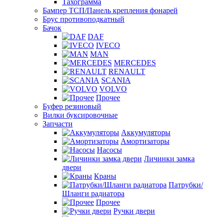
Тахограмма
Бампер ТСП/Панель крепления фонарей
Брус противоподкатный
Бачок
DAF
IVECO
MAN
MERCEDES
RENAULT
SCANIA
VOLVO
Прочее
Буфер резиновый
Вилки буксировочные
Запчасти
Аккумуляторы
Амортизаторы
Насосы
Личинки замка
двери
Краны
Патрубки/
Шланги радиатора
Прочее
Ручки двери