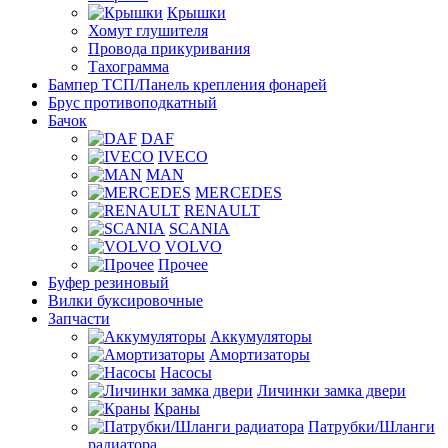
Крышки
Хомут глушителя
Провода прикуривания
Тахограмма
Бампер ТСП/Панель крепления фонарей
Брус противоподкатный
Бачок
DAF
IVECO
MAN
MERCEDES
RENAULT
SCANIA
VOLVO
Прочее
Буфер резиновый
Вилки буксировочные
Запчасти
Аккумуляторы
Амортизаторы
Насосы
Личинки замка двери
Краны
Патрубки/Шланги
радиатора