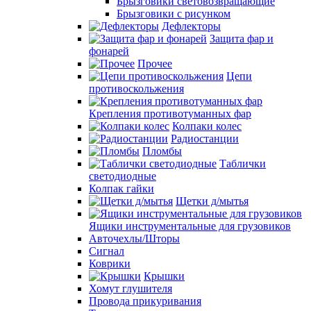
Брызговики световозвращающие
Брызговики с рисунком
Дефлекторы
Защита фар и
фонарей
Прочее
Цепи
противоскольжения
Крепления противотуманных фар
Колпаки колес
Радиостанции
Пломбы
Таблички
светодиодные
Колпак гайки
Щетки д/мытья
Ящики инструментальные для грузовиков
Авточехлы/Шторы
Сигнал
Коврики
Крышки
Хомут глушителя
Провода прикуривания