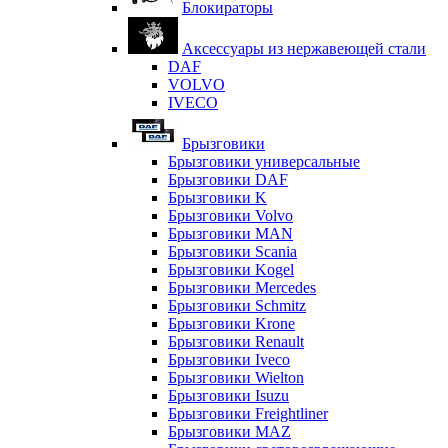
Блокираторы
Аксессуары из нержавеющей стали
DAF
VOLVO
IVECO
Брызговики
Брызговики универсальные
Брызговики DAF
Брызговики K
Брызговики Volvo
Брызговики MAN
Брызговики Scania
Брызговики Kogel
Брызговики Mercedes
Брызговики Schmitz
Брызговики Krone
Брызговики Renault
Брызговики Iveco
Брызговики Wielton
Брызговики Isuzu
Брызговики Freightliner
Брызговики MAZ