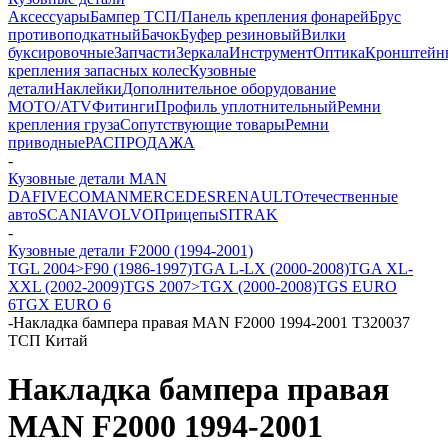
Аксессуары
Бампер ТСП/Панель крепления фонарей
Брус
противоподкатный
Бачок
Буфер резиновый
Вилки
буксировочные
Запчасти
Зеркала
Инструмент
Оптика
Кронштейн
крепления запасных колес
Кузовные
детали
Наклейки
Дополнительное оборудование
MOTO/ATV
Фитинги
Профиль уплотнительный
Ремни
крепления груза
Сопутствующие товары
Ремни
приводные
РАСПРОДАЖА
-
Кузовные детали MAN
DAF
IVECO
MAN
MERCEDES
RENAULT
Отечественные
авто
SCANIA
VOLVO
Прицепы
SITRAK
-
Кузовные детали F2000 (1994-2001)
TGL 2004>
F90 (1986-1997)
TGA L-LX (2000-2008)
TGA XL-
XXL (2002-2009)
TGS 2007>
TGX (2000-2008)
TGS EURO
6
TGX EURO 6
-
Накладка бампера правая MAN F2000 1994-2001 T320037
ТСП Китай
Накладка бампера правая
MAN F2000 1994-2001