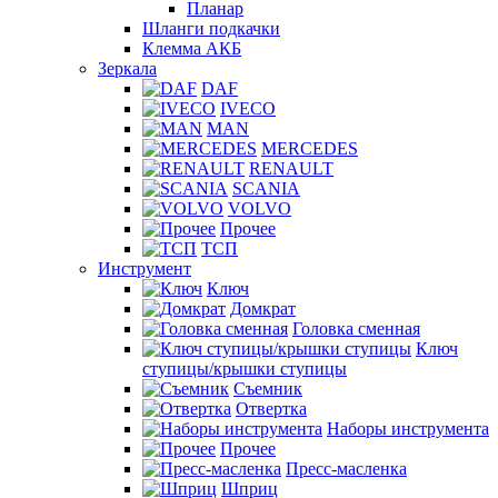
Планар
Шланги подкачки
Клемма АКБ
Зеркала
DAF
IVECO
MAN
MERCEDES
RENAULT
SCANIA
VOLVO
Прочее
ТСП
Инструмент
Ключ
Домкрат
Головка сменная
Ключ
ступицы/крышки ступицы
Съемник
Отвертка
Наборы инструмента
Прочее
Пресс-масленка
Шприц