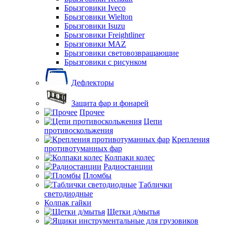
Брызговики Iveco
Брызговики Wielton
Брызговики Isuzu
Брызговики Freightliner
Брызговики MAZ
Брызговики световозвращающие
Брызговики с рисунком
Дефлекторы
Защита фар и фонарей
Прочее
Цепи
противоскольжения
Крепления
противотуманных фар
Колпаки колес
Радиостанции
Пломбы
Таблички
светодиодные
Колпак гайки
Щетки д/мытья