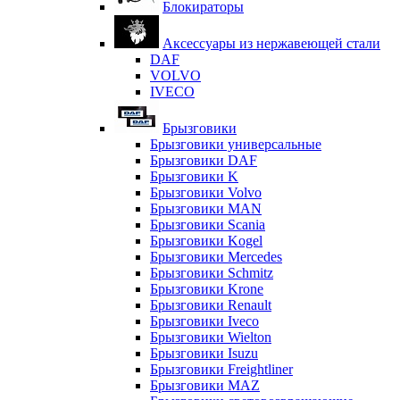
Блокираторы
Аксессуары из нержавеющей стали
DAF
VOLVO
IVECO
Брызговики
Брызговики универсальные
Брызговики DAF
Брызговики K
Брызговики Volvo
Брызговики MAN
Брызговики Scania
Брызговики Kogel
Брызговики Mercedes
Брызговики Schmitz
Брызговики Krone
Брызговики Renault
Брызговики Iveco
Брызговики Wielton
Брызговики Isuzu
Брызговики Freightliner
Брызговики MAZ