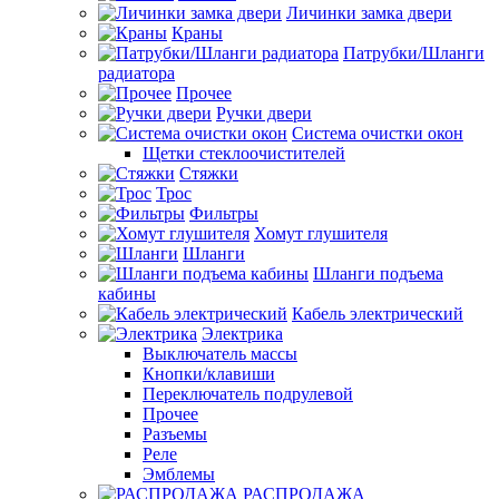
Личинки замка двери
Краны
Патрубки/Шланги
радиатора
Прочее
Ручки двери
Система очистки окон
Щетки стеклоочистителей
Стяжки
Трос
Фильтры
Хомут глушителя
Шланги
Шланги подъема
кабины
Кабель электрический
Электрика
Выключатель массы
Кнопки/клавиши
Переключатель подрулевой
Прочее
Разъемы
Реле
Эмблемы
РАСПРОДАЖА