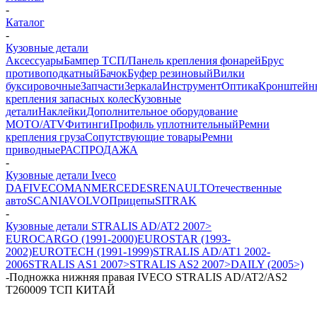
-
Каталог
-
Кузовные детали
Аксессуары
Бампер ТСП/Панель крепления фонарей
Брус
противоподкатный
Бачок
Буфер резиновый
Вилки
буксировочные
Запчасти
Зеркала
Инструмент
Оптика
Кронштейн
крепления запасных колес
Кузовные
детали
Наклейки
Дополнительное оборудование
MOTO/ATV
Фитинги
Профиль уплотнительный
Ремни
крепления груза
Сопутствующие товары
Ремни
приводные
РАСПРОДАЖА
-
Кузовные детали Iveco
DAF
IVECO
MAN
MERCEDES
RENAULT
Отечественные
авто
SCANIA
VOLVO
Прицепы
SITRAK
-
Кузовные детали STRALIS AD/AT2 2007>
EUROCARGO (1991-2000)
EUROSTAR (1993-
2002)
EUROTECH (1991-1999)
STRALIS AD/AT1 2002-
2006
STRALIS AS1 2007>
STRALIS AS2 2007>
DAILY (2005>)
-
Подножка нижняя правая IVECO STRALIS AD/AT2/AS2
T260009 ТСП КИТАЙ