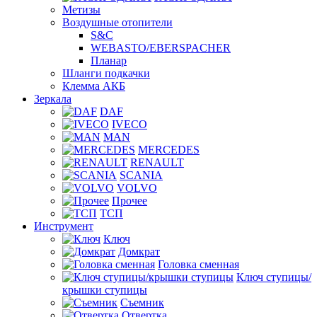
Метизы
Воздушные отопители
S&C
WEBASTO/EBERSPACHER
Планар
Шланги подкачки
Клемма АКБ
Зеркала
DAF
IVECO
MAN
MERCEDES
RENAULT
SCANIA
VOLVO
Прочее
ТСП
Инструмент
Ключ
Домкрат
Головка сменная
Ключ ступицы/
крышки ступицы
Съемник
Отвертка