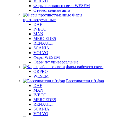
VOLVO
Фары головного света WESEM
Отечественные авто
Фары
противотуманные
DAF
IVECO
MAN
MERCEDES
RENAULT
SCANIA
VOLVO
Фары WESEM
Фары п/т универсальные
Фары рабочего света
ORPRO
WESEM
Рассеиватели п/т фар
DAF
MAN
IVECO
MERCEDES
RENAULT
SCANIA
VOLVO