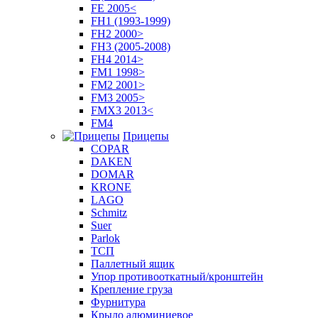
FE 2005<
FH1 (1993-1999)
FH2 2000>
FH3 (2005-2008)
FH4 2014>
FM1 1998>
FM2 2001>
FM3 2005>
FMX3 2013<
FM4
Прицепы
COPAR
DAKEN
DOMAR
KRONE
LAGO
Schmitz
Suer
Parlok
ТСП
Паллетный ящик
Упор противооткатный/кронштейн
Крепление груза
Фурнитура
Крыло алюминиевое