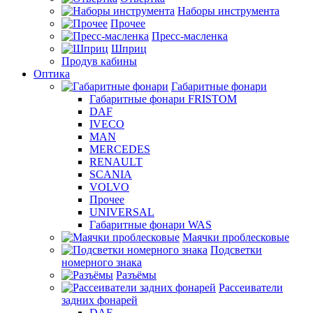
Наборы инструмента
Прочее
Пресс-масленка
Шприц
Продув кабины
Оптика
Габаритные фонари
Габаритные фонари FRISTOM
DAF
IVECO
MAN
MERCEDES
RENAULT
SCANIA
VOLVO
Прочее
UNIVERSAL
Габаритные фонари WAS
Маячки проблесковые
Подсветки
номерного знака
Разъёмы
Рассеиватели
задних фонарей
DAF