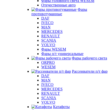
Фары головного света WESEM
Отечественные авто
Фары
противотуманные
DAF
IVECO
MAN
MERCEDES
RENAULT
SCANIA
VOLVO
Фары WESEM
Фары п/т универсальные
Фары рабочего света
ORPRO
WESEM
Рассеиватели п/т фар
DAF
MAN
IVECO
MERCEDES
RENAULT
SCANIA
VOLVO
Катафоты