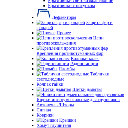
Брызговики световозвращающие
Брызговики с рисунком
Дефлекторы
Защита фар и
фонарей
Прочее
Цепи
противоскольжения
Крепления противотуманных фар
Колпаки колес
Радиостанции
Пломбы
Таблички
светодиодные
Колпак гайки
Щетки д/мытья
Ящики инструментальные для грузовиков
Авточехлы/Шторы
Сигнал
Коврики
Крышки
Хомут глушителя