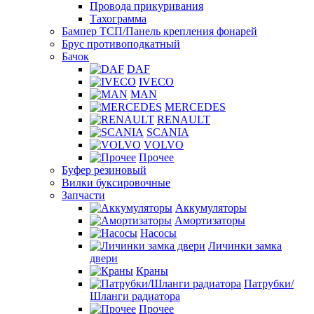
Провода прикуривания
Тахограмма
Бампер ТСП/Панель крепления фонарей
Брус противоподкатный
Бачок
DAF
IVECO
MAN
MERCEDES
RENAULT
SCANIA
VOLVO
Прочее
Буфер резиновый
Вилки буксировочные
Запчасти
Аккумуляторы
Амортизаторы
Насосы
Личинки замка
двери
Краны
Патрубки/
Шланги радиатора
Прочее