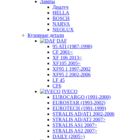
Лампы
Диалуч
HELLA
BOSCH
NARVA
NEOLUX
Кузовные детали
DAF
95 ATI (1987-1998)
CF 2001<
XF 106 2013<
XF105 2005<
XF95 1 1997-2002
XF95 2 2002-2006
LF 45
CF6
IVECO
EUROCARGO (1991-2000)
EUROSTAR (1993-2002)
EUROTECH (1991-1999)
STRALIS AD/AT1 2002-2006
STRALIS AD/AT2 2007>
STRALIS AS1 2007>
STRALIS AS2 2007>
DAILY (2005>)