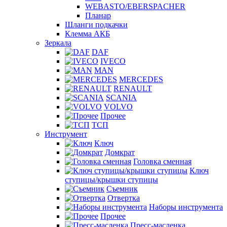
WEBASTO/EBERSPACHER
Планар
Шланги подкачки
Клемма АКБ
Зеркала
DAF
IVECO
MAN
MERCEDES
RENAULT
SCANIA
VOLVO
Прочее
ТСП
Инструмент
Ключ
Домкрат
Головка сменная
Ключ
ступицы/крышки ступицы
Съемник
Отвертка
Наборы инструмента
Прочее
Пресс-масленка