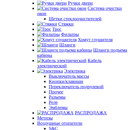
Ручки двери
Система очистки
окон
Щетки стеклоочистителей
Стяжки
Трос
Фильтры
Хомут глушителя
Шланги
Шланги подъема
кабины
Кабель
электрический
Электрика
Выключатель массы
Кнопки/клавиши
Переключатель подрулевой
Прочее
Разъемы
Реле
Эмблемы
РАСПРОДАЖА
Метизы
Воздушные отопители
S&C