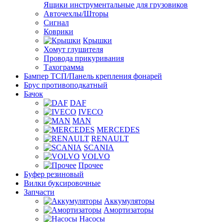
Ящики инструментальные для грузовиков
Авточехлы/Шторы
Сигнал
Коврики
Крышки
Хомут глушителя
Провода прикуривания
Тахограмма
Бампер ТСП/Панель крепления фонарей
Брус противоподкатный
Бачок
DAF
IVECO
MAN
MERCEDES
RENAULT
SCANIA
VOLVO
Прочее
Буфер резиновый
Вилки буксировочные
Запчасти
Аккумуляторы
Амортизаторы
Насосы