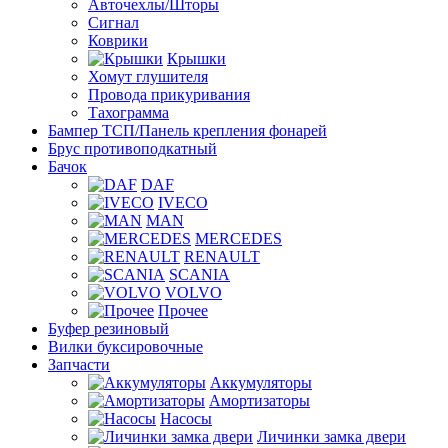
Авточехлы/Шторы
Сигнал
Коврики
Крышки
Хомут глушителя
Провода прикуривания
Тахограмма
Бампер ТСП/Панель крепления фонарей
Брус противоподкатный
Бачок
DAF
IVECO
MAN
MERCEDES
RENAULT
SCANIA
VOLVO
Прочее
Буфер резиновый
Вилки буксировочные
Запчасти
Аккумуляторы
Амортизаторы
Насосы
Личинки замка двери