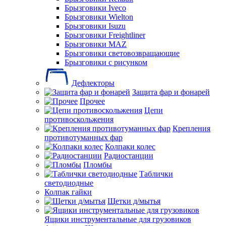
Брызговики Iveco
Брызговики Wielton
Брызговики Isuzu
Брызговики Freightliner
Брызговики MAZ
Брызговики световозвращающие
Брызговики с рисунком
Дефлекторы
Защита фар и фонарей
Прочее
Цепи
противоскольжения
Крепления
противотуманных фар
Колпаки колес
Радиостанции
Пломбы
Таблички
светодиодные
Колпак гайки
Щетки д/мытья
Ящики инструментальные для грузовиков