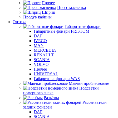
Прочее
Пресс-масленка
Шприц
Продув кабины
Оптика
Габаритные фонари
Габаритные фонари FRISTOM
DAF
IVECO
MAN
MERCEDES
RENAULT
SCANIA
VOLVO
Прочее
UNIVERSAL
Габаритные фонари WAS
Маячки проблесковые
Подсветки
номерного знака
Разъёмы
Рассеиватели
задних фонарей
DAF
SCANIA