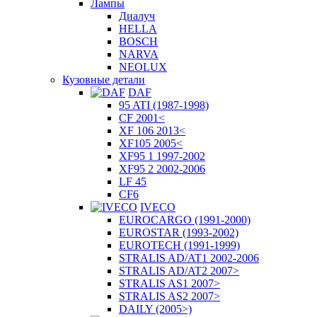
Лампы
Диалуч
HELLA
BOSCH
NARVA
NEOLUX
Кузовные детали
DAF
95 ATI (1987-1998)
CF 2001<
XF 106 2013<
XF105 2005<
XF95 1 1997-2002
XF95 2 2002-2006
LF 45
CF6
IVECO
EUROCARGO (1991-2000)
EUROSTAR (1993-2002)
EUROTECH (1991-1999)
STRALIS AD/AT1 2002-2006
STRALIS AD/AT2 2007>
STRALIS AS1 2007>
STRALIS AS2 2007>
DAILY (2005>)