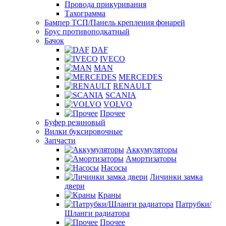
Провода прикуривания
Тахограмма
Бампер ТСП/Панель крепления фонарей
Брус противоподкатный
Бачок
DAF
IVECO
MAN
MERCEDES
RENAULT
SCANIA
VOLVO
Прочее
Буфер резиновый
Вилки буксировочные
Запчасти
Аккумуляторы
Амортизаторы
Насосы
Личинки замка
двери
Краны
Патрубки/
Шланги радиатора
Прочее