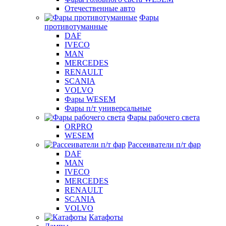
Отечественные авто
Фары
противотуманные
DAF
IVECO
MAN
MERCEDES
RENAULT
SCANIA
VOLVO
Фары WESEM
Фары п/т универсальные
Фары рабочего света
ORPRO
WESEM
Рассеиватели п/т фар
DAF
MAN
IVECO
MERCEDES
RENAULT
SCANIA
VOLVO
Катафоты