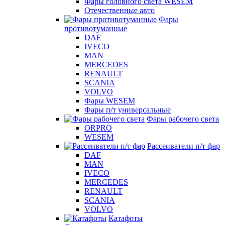
Фары головного света WESEM
Отечественные авто
Фары
противотуманные
DAF
IVECO
MAN
MERCEDES
RENAULT
SCANIA
VOLVO
Фары WESEM
Фары п/т универсальные
Фары рабочего света
ORPRO
WESEM
Рассеиватели п/т фар
DAF
MAN
IVECO
MERCEDES
RENAULT
SCANIA
VOLVO
Катафоты