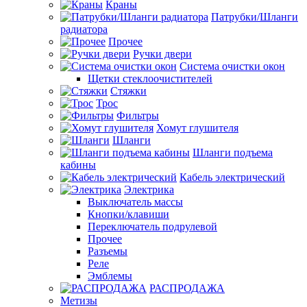
Краны
Патрубки/Шланги
радиатора
Прочее
Ручки двери
Система очистки окон
Щетки стеклоочистителей
Стяжки
Трос
Фильтры
Хомут глушителя
Шланги
Шланги подъема
кабины
Кабель электрический
Электрика
Выключатель массы
Кнопки/клавиши
Переключатель подрулевой
Прочее
Разъемы
Реле
Эмблемы
РАСПРОДАЖА
Метизы