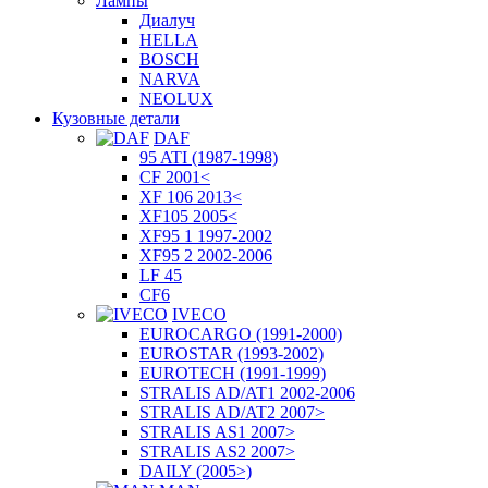
Лампы
Диалуч
HELLA
BOSCH
NARVA
NEOLUX
Кузовные детали
DAF
95 ATI (1987-1998)
CF 2001<
XF 106 2013<
XF105 2005<
XF95 1 1997-2002
XF95 2 2002-2006
LF 45
CF6
IVECO
EUROCARGO (1991-2000)
EUROSTAR (1993-2002)
EUROTECH (1991-1999)
STRALIS AD/AT1 2002-2006
STRALIS AD/AT2 2007>
STRALIS AS1 2007>
STRALIS AS2 2007>
DAILY (2005>)