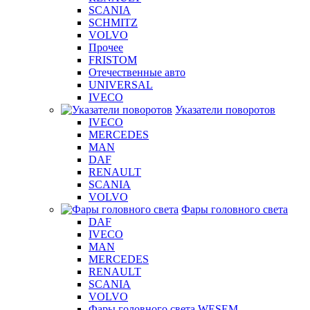
SCANIA
SCHMITZ
VOLVO
Прочее
FRISTOM
Отечественные авто
UNIVERSAL
IVECO
Указатели поворотов
IVECO
MERCEDES
MAN
DAF
RENAULT
SCANIA
VOLVO
Фары головного света
DAF
IVECO
MAN
MERCEDES
RENAULT
SCANIA
VOLVO
Фары головного света WESEM