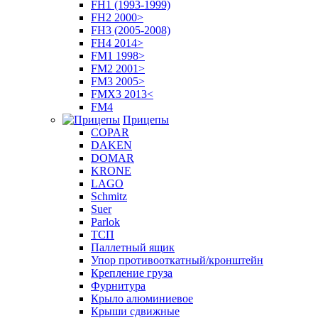
FH1 (1993-1999)
FH2 2000>
FH3 (2005-2008)
FH4 2014>
FM1 1998>
FM2 2001>
FM3 2005>
FMX3 2013<
FM4
Прицепы
COPAR
DAKEN
DOMAR
KRONE
LAGO
Schmitz
Suer
Parlok
ТСП
Паллетный ящик
Упор противооткатный/кронштейн
Крепление груза
Фурнитура
Крыло алюминиевое
Крыши сдвижные