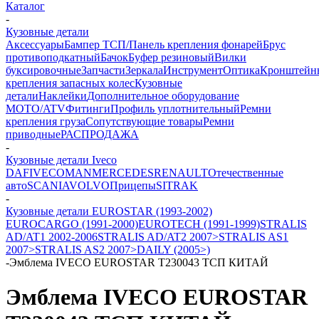
Каталог
-
Кузовные детали
Аксессуары
Бампер ТСП/Панель крепления фонарей
Брус
противоподкатный
Бачок
Буфер резиновый
Вилки
буксировочные
Запчасти
Зеркала
Инструмент
Оптика
Кронштейн
крепления запасных колес
Кузовные
детали
Наклейки
Дополнительное оборудование
MOTO/ATV
Фитинги
Профиль уплотнительный
Ремни
крепления груза
Сопутствующие товары
Ремни
приводные
РАСПРОДАЖА
-
Кузовные детали Iveco
DAF
IVECO
MAN
MERCEDES
RENAULT
Отечественные
авто
SCANIA
VOLVO
Прицепы
SITRAK
-
Кузовные детали EUROSTAR (1993-2002)
EUROCARGO (1991-2000)
EUROTECH (1991-1999)
STRALIS
AD/AT1 2002-2006
STRALIS AD/AT2 2007>
STRALIS AS1
2007>
STRALIS AS2 2007>
DAILY (2005>)
-
Эмблема IVECO EUROSTAR T230043 ТСП КИТАЙ
Эмблема IVECO EUROSTAR