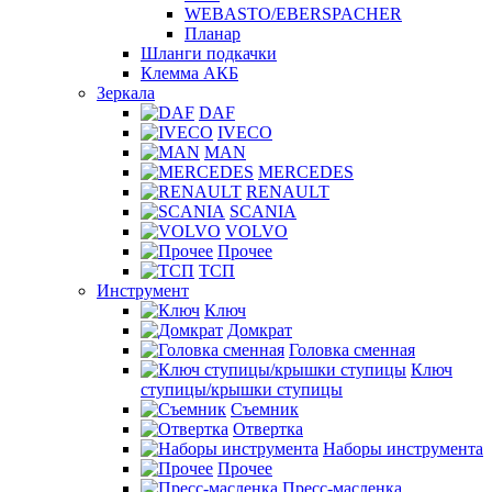
WEBASTO/EBERSPACHER
Планар
Шланги подкачки
Клемма АКБ
Зеркала
DAF
IVECO
MAN
MERCEDES
RENAULT
SCANIA
VOLVO
Прочее
ТСП
Инструмент
Ключ
Домкрат
Головка сменная
Ключ
ступицы/крышки ступицы
Съемник
Отвертка
Наборы инструмента
Прочее
Пресс-масленка