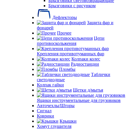
Брызговики световозвращающие
Брызговики с рисунком
Дефлекторы
Защита фар и
фонарей
Прочее
Цепи
противоскольжения
Крепления противотуманных фар
Колпаки колес
Радиостанции
Пломбы
Таблички
светодиодные
Колпак гайки
Щетки д/мытья
Ящики инструментальные для грузовиков
Авточехлы/Шторы
Сигнал
Коврики
Крышки
Хомут глушителя