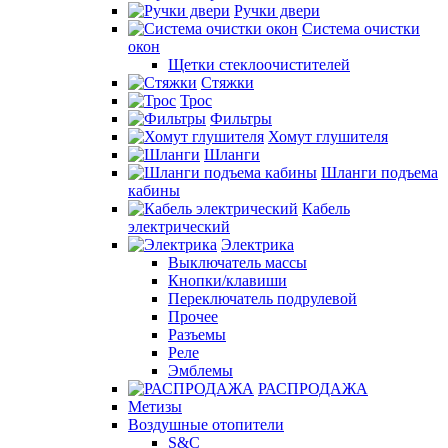
Ручки двери
Система очистки
окон
Щетки стеклоочистителей
Стяжки
Трос
Фильтры
Хомут глушителя
Шланги
Шланги подъема
кабины
Кабель
электрический
Электрика
Выключатель массы
Кнопки/клавиши
Переключатель подрулевой
Прочее
Разъемы
Реле
Эмблемы
РАСПРОДАЖА
Метизы
Воздушные отопители
S&C