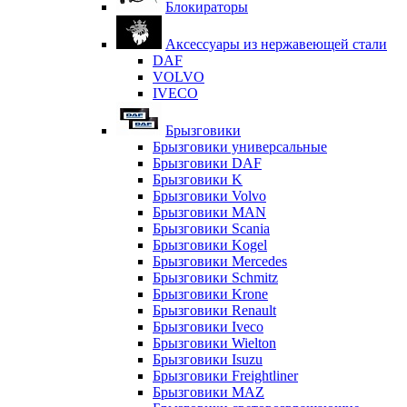
Блокираторы
Аксессуары из нержавеющей стали
DAF
VOLVO
IVECO
Брызговики
Брызговики универсальные
Брызговики DAF
Брызговики K
Брызговики Volvo
Брызговики MAN
Брызговики Scania
Брызговики Kogel
Брызговики Mercedes
Брызговики Schmitz
Брызговики Krone
Брызговики Renault
Брызговики Iveco
Брызговики Wielton
Брызговики Isuzu
Брызговики Freightliner
Брызговики MAZ