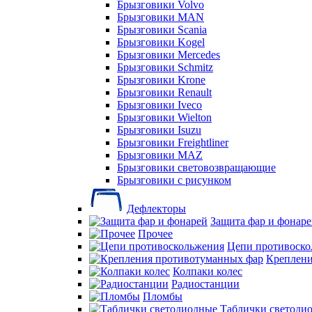
Брызговики Volvo
Брызговики MAN
Брызговики Scania
Брызговики Kogel
Брызговики Mercedes
Брызговики Schmitz
Брызговики Krone
Брызговики Renault
Брызговики Iveco
Брызговики Wielton
Брызговики Isuzu
Брызговики Freightliner
Брызговики MAZ
Брызговики световозвращающие
Брызговики с рисунком
Дефлекторы
Защита фар и фонар
Прочее
Цепи противоско
Креплени
Колпаки колес
Радиостанции
Пломбы
Таблички светоди