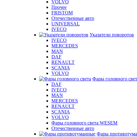
VOLVO
Прочее
FRISTOM
Отечественные авто
UNIVERSAL
IVECO
Указатели поворотов
IVECO
MERCEDES
MAN
DAF
RENAULT
SCANIA
VOLVO
Фары головного све
DAF
IVECO
MAN
MERCEDES
RENAULT
SCANIA
VOLVO
Фары головного света WESEM
Отечественные авто
Фары противотум