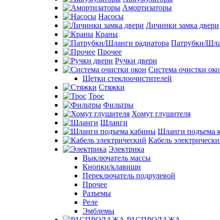
Амортизаторы
Насосы
Личинки замка двери
Краны
Патрубки/Шла
Прочее
Ручки двери
Система очистки ок
Щетки стеклоочистителей
Стяжки
Трос
Фильтры
Хомут глушителя
Шланги
Шланги подъема 
Кабель электрическ
Электрика
Выключатель массы
Кнопки/клавиши
Переключатель подрулевой
Прочее
Разъемы
Реле
Эмблемы
РАСПРОДАЖА