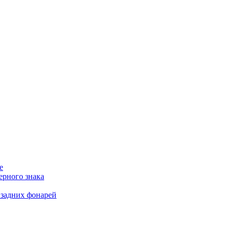
е
ерного знака
 задних фонарей