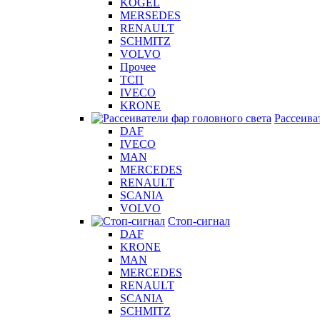
KOGEL
MERSEDES
RENAULT
SCHMITZ
VOLVO
Прочее
ТСП
IVECO
KRONE
Рассеива
DAF
IVECO
MAN
MERCEDES
RENAULT
SCANIA
VOLVO
Стоп-сигнал
DAF
KRONE
MAN
MERCEDES
RENAULT
SCANIA
SCHMITZ