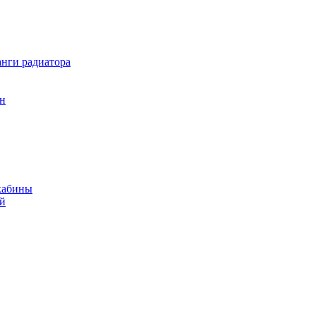
нги радиатора
он
кабины
ий