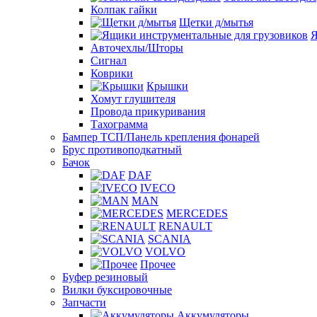
Колпак гайки
Щетки д/мытья
Я
Авточехлы/Шторы
Сигнал
Коврики
Крышки
Хомут глушителя
Провода прикуривания
Тахограмма
Бампер ТСП/Панель крепления фонарей
Брус противоподкатный
Бачок
DAF
IVECO
MAN
MERCEDES
RENAULT
SCANIA
VOLVO
Прочее
Буфер резиновый
Вилки буксировочные
Запчасти
Аккумуляторы