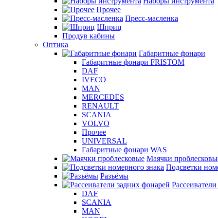
Наборы инструмента
Прочее
Пресс-масленка
Шприц
Продув кабины
Оптика
Габаритные фонари
Габаритные фонари FRISTOM
DAF
IVECO
MAN
MERCEDES
RENAULT
SCANIA
VOLVO
Прочее
UNIVERSAL
Габаритные фонари WAS
Маячки проблесковы
Подсветки ном
Разъёмы
Рассеиватели
DAF
SCANIA
MAN