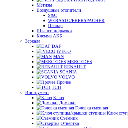
Метизы
Воздушные отопители
S&C
WEBASTO/EBERSPACHER
Планар
Шланги подкачки
Клемма АКБ
Зеркала
DAF
IVECO
MAN
MERCEDES
RENAULT
SCANIA
VOLVO
Прочее
ТСП
Инструмент
Ключ
Домкрат
Головка сменная
Ключ сту
Съемник
Отвертка