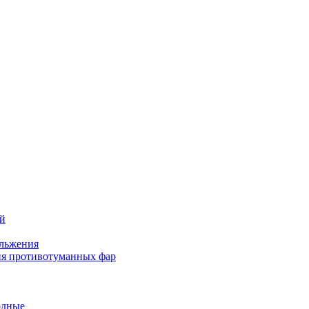
ей
льжения
я противотуманных фар
одные