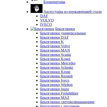
Блокираторы
Аксессуары из нержавеющей стали
DAF
VOLVO
IVECO
Брызговики
Брызговики универсальные
Брызговики DAF
Брызговики K
Брызговики Volvo
Брызговики MAN
Брызговики Scania
Брызговики Kogel
Брызговики Mercedes
Брызговики Schmitz
Брызговики Krone
Брызговики Renault
Брызговики Iveco
Брызговики Wielton
Брызговики Isuzu
Брызговики Freightliner
Брызговики MAZ
Брызговики световозвращающие
Брызговики с рисунком