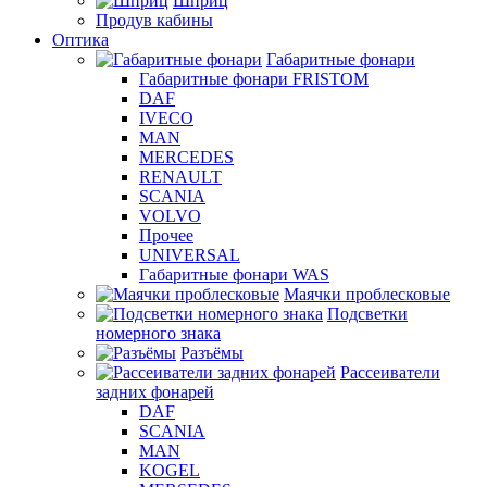
Шприц
Продув кабины
Оптика
Габаритные фонари
Габаритные фонари FRISTOM
DAF
IVECO
MAN
MERCEDES
RENAULT
SCANIA
VOLVO
Прочее
UNIVERSAL
Габаритные фонари WAS
Маячки проблесковые
Подсветки
номерного знака
Разъёмы
Рассеиватели
задних фонарей
DAF
SCANIA
MAN
KOGEL