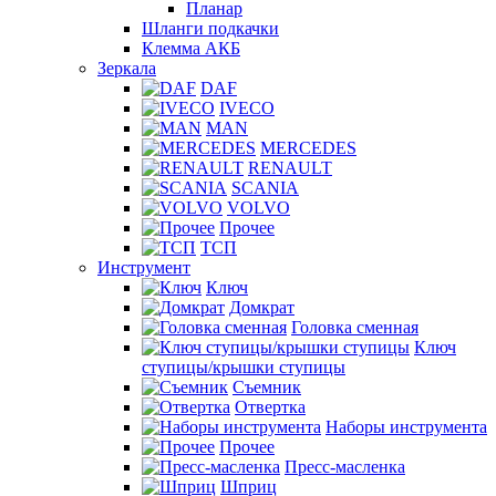
Планар
Шланги подкачки
Клемма АКБ
Зеркала
DAF
IVECO
MAN
MERCEDES
RENAULT
SCANIA
VOLVO
Прочее
ТСП
Инструмент
Ключ
Домкрат
Головка сменная
Ключ
ступицы/крышки ступицы
Съемник
Отвертка
Наборы инструмента
Прочее
Пресс-масленка
Шприц