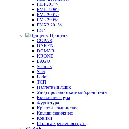
FH4 2014>
FM1 1998>
FM2 2001>
FM3 2005>
FMX3 2013<
FM4
Прицепы
COPAR
DAKEN
DOMAR
KRONE
LAGO
Schmitz
Suer
Parlok
ТСП
Паллетный ящик
Упор противооткатный/кронштейн
Крепление груза
Фурнитура
Крыло алюминиевое
Крыши сдвижные
Коники
Штанга крепления груза
SITRAK