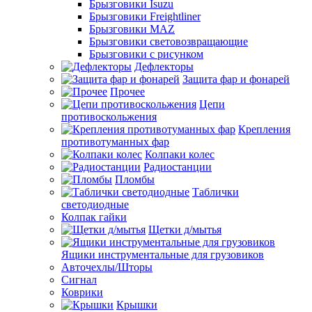
Брызговики Isuzu
Брызговики Freightliner
Брызговики MAZ
Брызговики световозвращающие
Брызговики с рисунком
Дефлекторы
Защита фар и фонарей
Прочее
Цепи
противоскольжения
Крепления
противотуманных фар
Колпаки колес
Радиостанции
Пломбы
Таблички
светодиодные
Колпак гайки
Щетки д/мытья
Ящики инструментальные для грузовиков
Авточехлы/Шторы
Сигнал
Коврики
Крышки