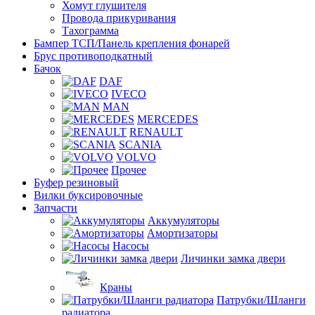
Хомут глушителя
Провода прикуривания
Тахограмма
Бампер ТСП/Панель крепления фонарей
Брус противоподкатный
Бачок
DAF
IVECO
MAN
MERCEDES
RENAULT
SCANIA
VOLVO
Прочее
Буфер резиновый
Вилки буксировочные
Запчасти
Аккумуляторы
Амортизаторы
Насосы
Личинки замка двери
Краны
Патрубки/Шланги
радиатора