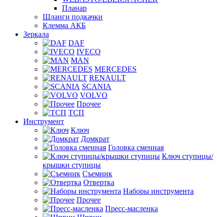
Планар
Шланги подкачки
Клемма АКБ
Зеркала
DAF
IVECO
MAN
MERCEDES
RENAULT
SCANIA
VOLVO
Прочее
ТСП
Инструмент
Ключ
Домкрат
Головка сменная
Ключ ступицы/
крышки ступицы
Съемник
Отвертка
Наборы инструмента
Прочее
Пресс-масленка