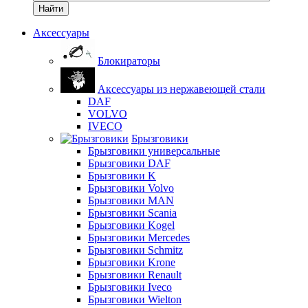
Найти
Аксессуары
Блокираторы
Аксессуары из нержавеющей стали
DAF
VOLVO
IVECO
Брызговики
Брызговики универсальные
Брызговики DAF
Брызговики K
Брызговики Volvo
Брызговики MAN
Брызговики Scania
Брызговики Kogel
Брызговики Mercedes
Брызговики Schmitz
Брызговики Krone
Брызговики Renault
Брызговики Iveco
Брызговики Wielton