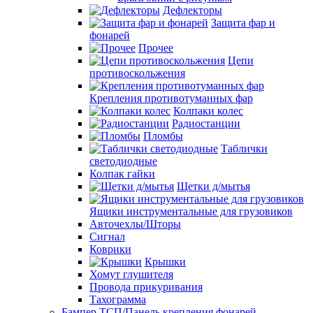
Дефлекторы
Защита фар и
фонарей
Прочее
Цепи
противоскольжения
Крепления противотуманных фар
Колпаки колес
Радиостанции
Пломбы
Таблички
светодиодные
Колпак гайки
Щетки д/мытья
Ящики инструментальные для грузовиков
Авточехлы/Шторы
Сигнал
Коврики
Крышки
Хомут глушителя
Провода прикуривания
Тахограмма
Бампер ТСП/Панель крепления фонарей