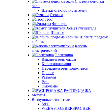
Система очистки
окон
Щетки стеклоочистителей
Стяжки
Трос
Фильтры
Хомут глушителя
Шланги
Шланги подъема
кабины
Кабель
электрический
Электрика
Выключатель массы
Кнопки/клавиши
Переключатель подрулевой
Прочее
Разъемы
Реле
Эмблемы
РАСПРОДАЖА
Метизы
Воздушные отопители
S&C
WEBASTO/EBERSPACHER