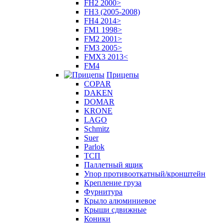
FH2 2000>
FH3 (2005-2008)
FH4 2014>
FM1 1998>
FM2 2001>
FM3 2005>
FMX3 2013<
FM4
Прицепы
COPAR
DAKEN
DOMAR
KRONE
LAGO
Schmitz
Suer
Parlok
ТСП
Паллетный ящик
Упор противооткатный/кронштейн
Крепление груза
Фурнитура
Крыло алюминиевое
Крыши сдвижные
Коники