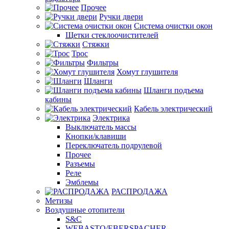
Прочее
Ручки двери
Система очистки окон
Щетки стеклоочистителей
Стяжки
Трос
Фильтры
Хомут глушителя
Шланги
Шланги подъема
кабины
Кабель электрический
Электрика
Выключатель массы
Кнопки/клавиши
Переключатель подрулевой
Прочее
Разъемы
Реле
Эмблемы
РАСПРОДАЖА
Метизы
Воздушные отопители
S&C
WEBASTO/EBERSPACHER