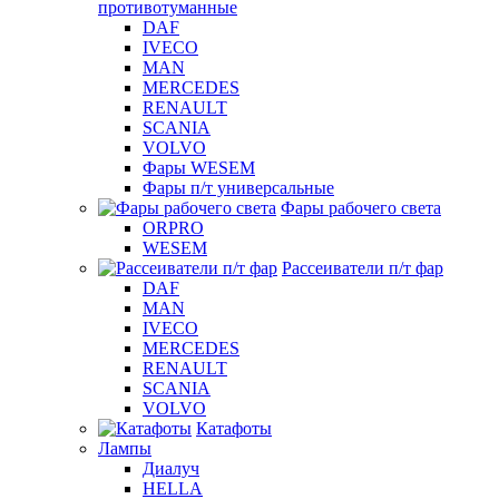
противотуманные
DAF
IVECO
MAN
MERCEDES
RENAULT
SCANIA
VOLVO
Фары WESEM
Фары п/т универсальные
Фары рабочего света
ORPRO
WESEM
Рассеиватели п/т фар
DAF
MAN
IVECO
MERCEDES
RENAULT
SCANIA
VOLVO
Катафоты
Лампы
Диалуч
HELLA