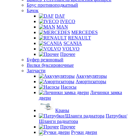
Брус противоподкатный
Бачок
DAF
IVECO
MAN
MERCEDES
RENAULT
SCANIA
VOLVO
Прочее
Буфер резиновый
Вилки буксировочные
Запчасти
Аккумуляторы
Амортизаторы
Насосы
Личинки замка
двери
Краны
Патрубки/
Шланги радиатора
Прочее
Ручки двери