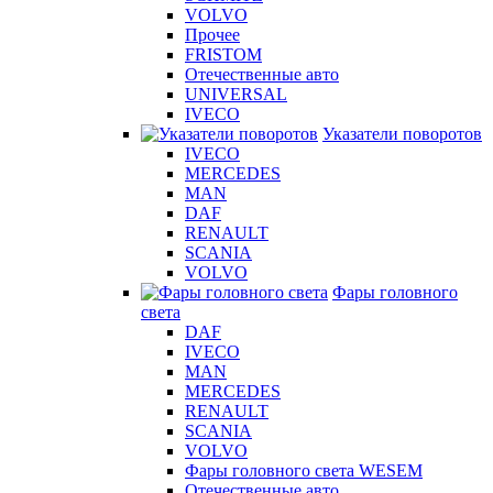
VOLVO
Прочее
FRISTOM
Отечественные авто
UNIVERSAL
IVECO
Указатели поворотов
IVECO
MERCEDES
MAN
DAF
RENAULT
SCANIA
VOLVO
Фары головного
света
DAF
IVECO
MAN
MERCEDES
RENAULT
SCANIA
VOLVO
Фары головного света WESEM
Отечественные авто