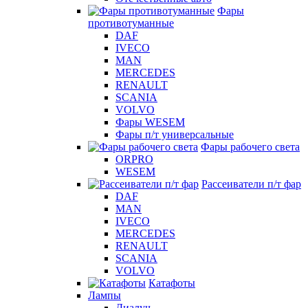
Фары
противотуманные
DAF
IVECO
MAN
MERCEDES
RENAULT
SCANIA
VOLVO
Фары WESEM
Фары п/т универсальные
Фары рабочего света
ORPRO
WESEM
Рассеиватели п/т фар
DAF
MAN
IVECO
MERCEDES
RENAULT
SCANIA
VOLVO
Катафоты
Лампы
Диалуч