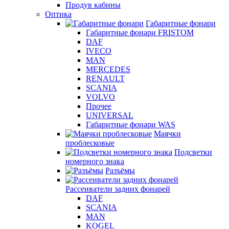
Продув кабины
Оптика
Габаритные фонари
Габаритные фонари FRISTOM
DAF
IVECO
MAN
MERCEDES
RENAULT
SCANIA
VOLVO
Прочее
UNIVERSAL
Габаритные фонари WAS
Маячки
проблесковые
Подсветки
номерного знака
Разъёмы
Рассеиватели задних фонарей
DAF
SCANIA
MAN
KOGEL