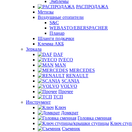
Эмблемы
РАСПРОДАЖА
Метизы
Воздушные отопители
S&C
WEBASTO/EBERSPACHER
Планар
Шланги подкачки
Клемма АКБ
Зеркала
DAF
IVECO
MAN
MERCEDES
RENAULT
SCANIA
VOLVO
Прочее
ТСП
Инструмент
Ключ
Домкрат
Головка сменная
Ключ сту
Съемник