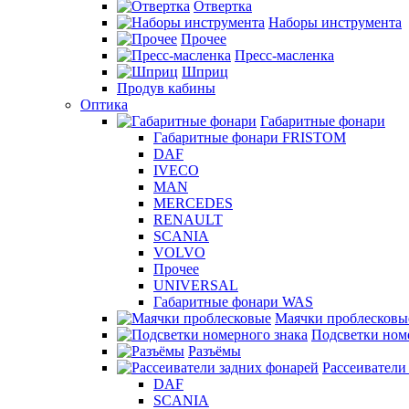
Отвертка
Наборы инструмента
Прочее
Пресс-масленка
Шприц
Продув кабины
Оптика
Габаритные фонари
Габаритные фонари FRISTOM
DAF
IVECO
MAN
MERCEDES
RENAULT
SCANIA
VOLVO
Прочее
UNIVERSAL
Габаритные фонари WAS
Маячки проблесковы
Подсветки ном
Разъёмы
Рассеиватели
DAF
SCANIA