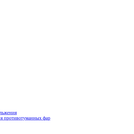
льжения
я противотуманных фар