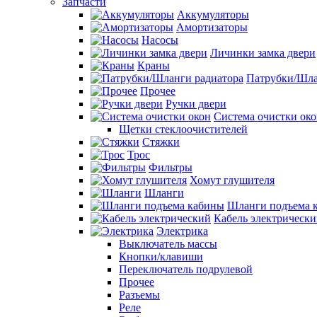
Запчасти
Аккумуляторы
Амортизаторы
Насосы
Личинки замка двери
Краны
Патрубки/Шла
Прочее
Ручки двери
Система очистки ок
Щетки стеклоочистителей
Стяжки
Трос
Фильтры
Хомут глушителя
Шланги
Шланги подъема 
Кабель электрическ
Электрика
Выключатель массы
Кнопки/клавиши
Переключатель подрулевой
Прочее
Разъемы
Реле