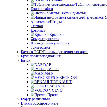
Пломбы
Таблички светоди
Колпак гайки
Щетки д/мытья
Я
Авточехлы/Шторы
Сигнал
Коврики
Крышки
Хомут глушителя
Провода прикуривания
Тахограмма
Бампер ТСП/Панель крепления фонарей
Брус противоподкатный
Бачок
DAF
IVECO
MAN
MERCEDES
RENAULT
SCANIA
VOLVO
Прочее
Буфер резиновый
Вилки буксировочные