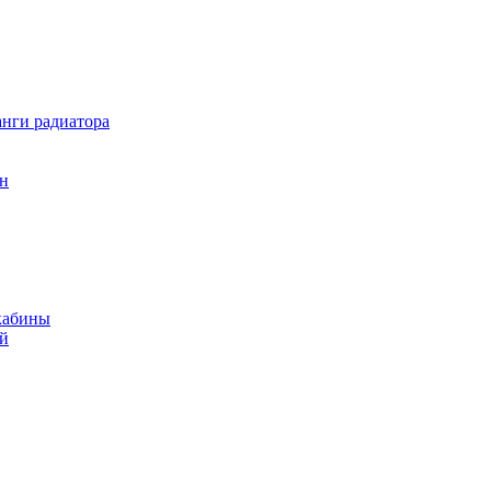
нги радиатора
он
кабины
ий