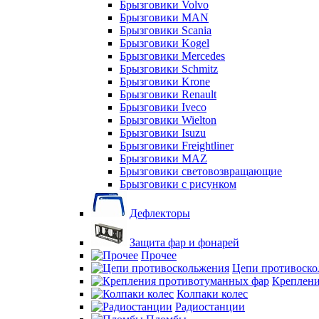
Брызговики Volvo
Брызговики MAN
Брызговики Scania
Брызговики Kogel
Брызговики Mercedes
Брызговики Schmitz
Брызговики Krone
Брызговики Renault
Брызговики Iveco
Брызговики Wielton
Брызговики Isuzu
Брызговики Freightliner
Брызговики MAZ
Брызговики световозвращающие
Брызговики с рисунком
Дефлекторы
Защита фар и фонарей
Прочее
Цепи противоско
Креплени
Колпаки колес
Радиостанции