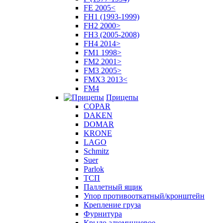
FE 2005<
FH1 (1993-1999)
FH2 2000>
FH3 (2005-2008)
FH4 2014>
FM1 1998>
FM2 2001>
FM3 2005>
FMX3 2013<
FM4
Прицепы
COPAR
DAKEN
DOMAR
KRONE
LAGO
Schmitz
Suer
Parlok
ТСП
Паллетный ящик
Упор противооткатный/кронштейн
Крепление груза
Фурнитура
Крыло алюминиевое