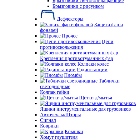
Брызговики световозвращающие
Брызговики с рисунком
Дефлекторы
Защита фар и
фонарей
Прочее
Цепи
противоскольжения
Крепления противотуманных фар
Колпаки колес
Радиостанции
Пломбы
Таблички
светодиодные
Колпак гайки
Щетки д/мытья
Ящики инструментальные для грузовиков
Авточехлы/Шторы
Сигнал
Коврики
Крышки
Хомут глушителя