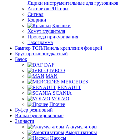
Ящики инструментальные для грузовиков
Авточехлы/Шторы
Сигнал
Коврики
Крышки
Хомут глушителя
Провода прикуривания
Тахограмма
Бампер ТСП/Панель крепления фонарей
Брус противоподкатный
Бачок
DAF
IVECO
MAN
MERCEDES
RENAULT
SCANIA
VOLVO
Прочее
Буфер резиновый
Вилки буксировочные
Запчасти
Аккумуляторы
Амортизаторы
Насосы