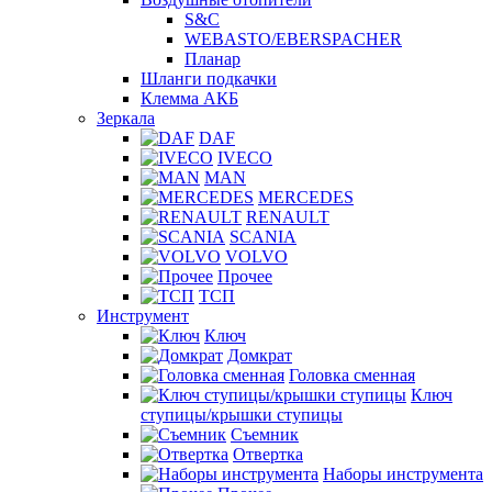
S&C
WEBASTO/EBERSPACHER
Планар
Шланги подкачки
Клемма АКБ
Зеркала
DAF
IVECO
MAN
MERCEDES
RENAULT
SCANIA
VOLVO
Прочее
ТСП
Инструмент
Ключ
Домкрат
Головка сменная
Ключ
ступицы/крышки ступицы
Съемник
Отвертка
Наборы инструмента