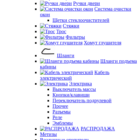
Ручки двери
Система очистки
окон
Щетки стеклоочистителей
Стяжки
Трос
Фильтры
Хомут глушителя
Шланги
Шланги подъема
кабины
Кабель
электрический
Электрика
Выключатель массы
Кнопки/клавиши
Переключатель подрулевой
Прочее
Разъемы
Реле
Эмблемы
РАСПРОДАЖА
Метизы
Воздушные отопители