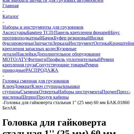
Как выбрать запчасти для грузовых автомобилей
Главная
-
Каталог
-
Наборы и инструменты для грузовиков
Аксессуары
Бампер ТСП/Панель крепления фонарей
Брус
противоподкатный
Бачок
Буфер резиновый
Вилки
буксировочные
Запчасти
Зеркала
Инструмент
Оптика
Кронштейн
крепления запасных колес
Кузовные
детали
Наклейки
Дополнительное оборудование
MOTO/ATV
Фитинги
Профиль уплотнительный
Ремни
крепления груза
Сопутствующие товары
Ремни
приводные
РАСПРОДАЖА
-
Головка сменная для грузовиков
Ключ
Домкрат
Ключ ступицы/крышки
ступицы
Съемник
Отвертка
Наборы инструмента
Прочее
Пресс-
масленка
Шприц
Продув кабины
-
Головка для гайковерта стальная 1'' (25 мм) 60 мм БАК.01860
БелАК
Головка для гайковерта
стальная 1'' (25 мм) 60 мм