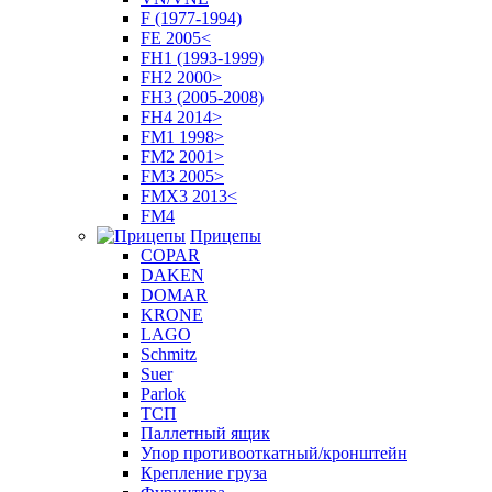
F (1977-1994)
FE 2005<
FH1 (1993-1999)
FH2 2000>
FH3 (2005-2008)
FH4 2014>
FM1 1998>
FM2 2001>
FM3 2005>
FMX3 2013<
FM4
Прицепы
COPAR
DAKEN
DOMAR
KRONE
LAGO
Schmitz
Suer
Parlok
ТСП
Паллетный ящик
Упор противооткатный/кронштейн
Крепление груза