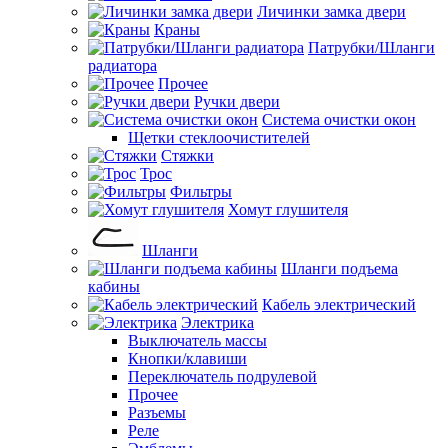
Личинки замка двери
Краны
Патрубки/Шланги
радиатора
Прочее
Ручки двери
Система очистки окон
Щетки стеклоочистителей
Стяжки
Трос
Фильтры
Хомут глушителя
Шланги
Шланги подъема
кабины
Кабель электрический
Электрика
Выключатель массы
Кнопки/клавиши
Переключатель подрулевой
Прочее
Разъемы
Реле