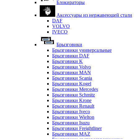
Блокираторы
Аксессуары из нержавеющей стали
DAF
VOLVO
IVECO
Брызговики
Брызговики универсальные
Брызговики DAF
Брызговики K
Брызговики Volvo
Брызговики MAN
Брызговики Scania
Брызговики Kogel
Брызговики Mercedes
Брызговики Schmitz
Брызговики Krone
Брызговики Renault
Брызговики Iveco
Брызговики Wielton
Брызговики Isuzu
Брызговики Freightliner
Брызговики MAZ