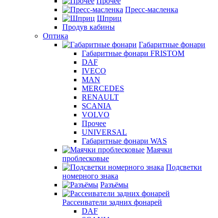
Прочее
Пресс-масленка
Шприц
Продув кабины
Оптика
Габаритные фонари
Габаритные фонари FRISTOM
DAF
IVECO
MAN
MERCEDES
RENAULT
SCANIA
VOLVO
Прочее
UNIVERSAL
Габаритные фонари WAS
Маячки
проблесковые
Подсветки
номерного знака
Разъёмы
Рассеиватели задних фонарей
DAF