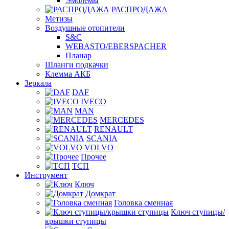
Эмблемы
РАСПРОДАЖА
Метизы
Воздушные отопители
S&C
WEBASTO/EBERSPACHER
Планар
Шланги подкачки
Клемма АКБ
Зеркала
DAF
IVECO
MAN
MERCEDES
RENAULT
SCANIA
VOLVO
Прочее
ТСП
Инструмент
Ключ
Домкрат
Головка сменная
Ключ ступицы/
крышки ступицы