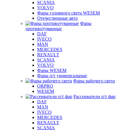
SCANIA
VOLVO
Фары головного света WESEM
Отечественные авто
Фары
противотуманные
DAF
IVECO
MAN
MERCEDES
RENAULT
SCANIA
VOLVO
Фары WESEM
Фары п/т универсальные
Фары рабочего света
ORPRO
WESEM
Рассеиватели п/т фар
DAF
MAN
IVECO
MERCEDES
RENAULT
SCANIA