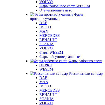
VOLVO
Фары головного света WESEM
Отечественные авто
Фары
противотуманные
DAF
IVECO
MAN
MERCEDES
RENAULT
SCANIA
VOLVO
Фары WESEM
Фары п/т универсальные
Фары рабочего света
ORPRO
WESEM
Рассеиватели п/т фар
DAF
MAN
IVECO
MERCEDES
RENAULT
SCANIA
VOLVO