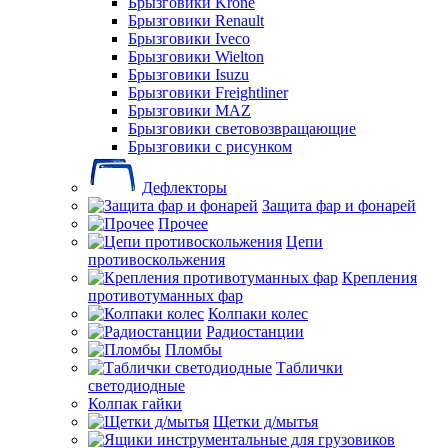
Брызговики Krone
Брызговики Renault
Брызговики Iveco
Брызговики Wielton
Брызговики Isuzu
Брызговики Freightliner
Брызговики MAZ
Брызговики световозвращающие
Брызговики с рисунком
Дефлекторы
Защита фар и фонарей
Прочее
Цепи
противоскольжения
Крепления
противотуманных фар
Колпаки колес
Радиостанции
Пломбы
Таблички
светодиодные
Колпак гайки
Щетки д/мытья