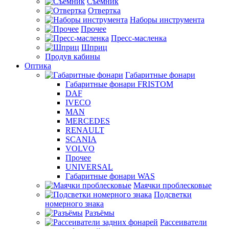
Съемник
Отвертка
Наборы инструмента
Прочее
Пресс-масленка
Шприц
Продув кабины
Оптика
Габаритные фонари
Габаритные фонари FRISTOM
DAF
IVECO
MAN
MERCEDES
RENAULT
SCANIA
VOLVO
Прочее
UNIVERSAL
Габаритные фонари WAS
Маячки проблесковые
Подсветки
номерного знака
Разъёмы
Рассеиватели