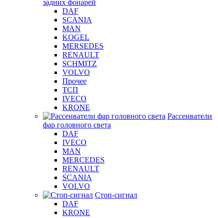
задних фонарей
DAF
SCANIA
MAN
KOGEL
MERSEDES
RENAULT
SCHMITZ
VOLVO
Прочее
ТСП
IVECO
KRONE
Рассеиватели
фар головного света
DAF
IVECO
MAN
MERCEDES
RENAULT
SCANIA
VOLVO
Стоп-сигнал
DAF
KRONE