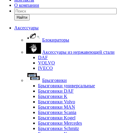
О компании
Найти
Аксессуары
Блокираторы
Аксессуары из нержавеющей стали
DAF
VOLVO
IVECO
Брызговики
Брызговики универсальные
Брызговики DAF
Брызговики K
Брызговики Volvo
Брызговики MAN
Брызговики Scania
Брызговики Kogel
Брызговики Mercedes
Брызговики Schmitz