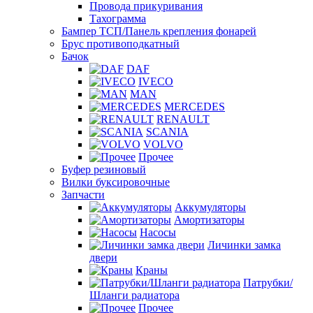
Провода прикуривания
Тахограмма
Бампер ТСП/Панель крепления фонарей
Брус противоподкатный
Бачок
DAF
IVECO
MAN
MERCEDES
RENAULT
SCANIA
VOLVO
Прочее
Буфер резиновый
Вилки буксировочные
Запчасти
Аккумуляторы
Амортизаторы
Насосы
Личинки замка
двери
Краны
Патрубки/
Шланги радиатора
Прочее