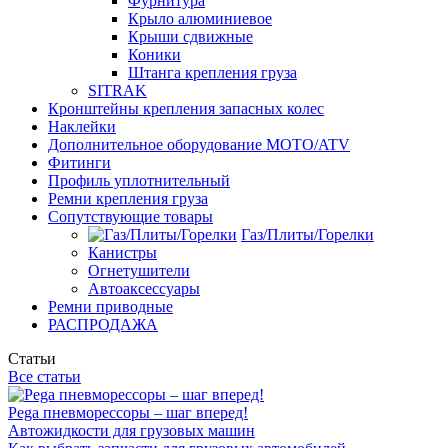
Фурнитура
Крыло алюминиевое
Крыши сдвижные
Коники
Штанга крепления груза
SITRAK
Кронштейны крепления запасных колес
Наклейки
Дополнительное оборудование MOTO/ATV
Фитинги
Профиль уплотнительный
Ремни крепления груза
Сопутствующие товары
Газ/Плиты/Горелки
Канистры
Огнетушители
Автоаксессуары
Ремни приводные
РАСПРОДАЖА
Статьи
Все статьи
Pega пневморессоры – шаг вперед!
Автожидкости для грузовых машин