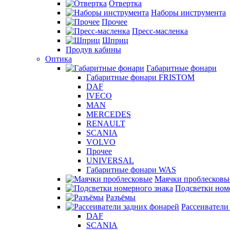
Отвертка
Наборы инструмента
Прочее
Пресс-масленка
Шприц
Продув кабины
Оптика
Габаритные фонари
Габаритные фонари FRISTOM
DAF
IVECO
MAN
MERCEDES
RENAULT
SCANIA
VOLVO
Прочее
UNIVERSAL
Габаритные фонари WAS
Маячки проблесковы
Подсветки ном
Разъёмы
Рассеиватели
DAF
SCANIA