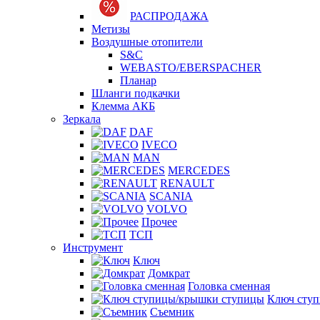
РАСПРОДАЖА
Метизы
Воздушные отопители
S&C
WEBASTO/EBERSPACHER
Планар
Шланги подкачки
Клемма АКБ
Зеркала
DAF
IVECO
MAN
MERCEDES
RENAULT
SCANIA
VOLVO
Прочее
ТСП
Инструмент
Ключ
Домкрат
Головка сменная
Ключ сту
Съемник