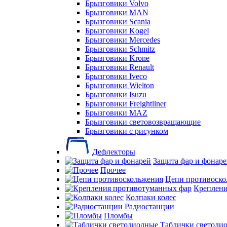
Брызговики Volvo
Брызговики MAN
Брызговики Scania
Брызговики Kogel
Брызговики Mercedes
Брызговики Schmitz
Брызговики Krone
Брызговики Renault
Брызговики Iveco
Брызговики Wielton
Брызговики Isuzu
Брызговики Freightliner
Брызговики MAZ
Брызговики световозвращающие
Брызговики с рисунком
Дефлекторы
Защита фар и фонар
Прочее
Цепи противоско
Креплени
Колпаки колес
Радиостанции
Пломбы
Таблички светоди