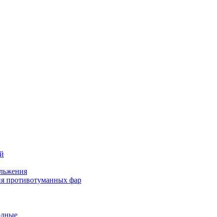
ей
льжения
я противотуманных фар
одные