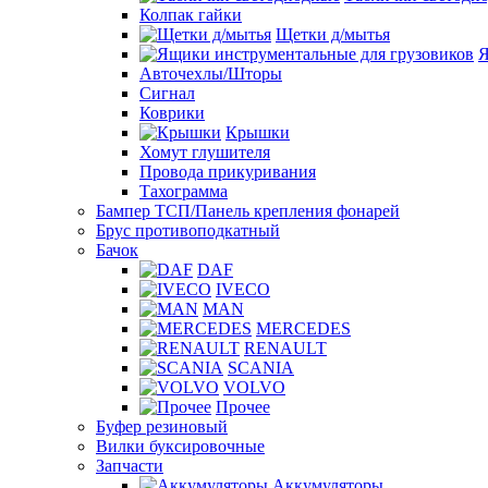
Колпак гайки
Щетки д/мытья
Я
Авточехлы/Шторы
Сигнал
Коврики
Крышки
Хомут глушителя
Провода прикуривания
Тахограмма
Бампер ТСП/Панель крепления фонарей
Брус противоподкатный
Бачок
DAF
IVECO
MAN
MERCEDES
RENAULT
SCANIA
VOLVO
Прочее
Буфер резиновый
Вилки буксировочные
Запчасти
Аккумуляторы