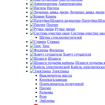
Амортизаторы
Насосы
Личинки замка двери
Краны
Патрубки/Шла
Прочее
Ручки двери
Система очистки ок
Щетки стеклоочистителей
Стяжки
Трос
Фильтры
Хомут глушителя
Шланги
Шланги подъема 
Кабель электрическ
Электрика
Выключатель массы
Кнопки/клавиши
Переключатель подрулевой
Прочее
Разъемы
Реле
Эмблемы