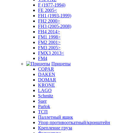
F (1977-1994)
FE 2005<
FH1 (1993-1999)
FH2 2000>
FH3 (2005-2008)
FH4 2014>
FM1 1998>
FM2 2001>
FM3 2005>
FMX3 2013<
FM4
Прицепы
COPAR
DAKEN
DOMAR
KRONE
LAGO
Schmitz
Suer
Parlok
ТСП
Паллетный ящик
Упор противооткатный/кронштейн
Крепление груза