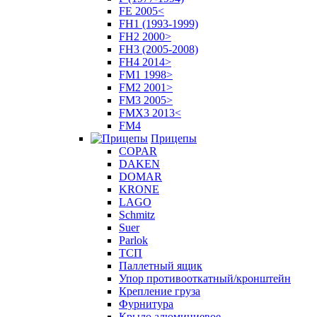
FE 2005<
FH1 (1993-1999)
FH2 2000>
FH3 (2005-2008)
FH4 2014>
FM1 1998>
FM2 2001>
FM3 2005>
FMX3 2013<
FM4
Прицепы
COPAR
DAKEN
DOMAR
KRONE
LAGO
Schmitz
Suer
Parlok
ТСП
Паллетный ящик
Упор противооткатный/кронштейн
Крепление груза
Фурнитура
Крыло алюминиевое