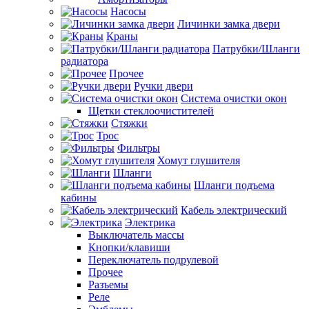
Насосы
Личинки замка двери
Краны
Патрубки/Шланги
радиатора
Прочее
Ручки двери
Система очистки окон
Щетки стеклоочистителей
Стяжки
Трос
Фильтры
Хомут глушителя
Шланги
Шланги подъема
кабины
Кабель электрический
Электрика
Выключатель массы
Кнопки/клавиши
Переключатель подрулевой
Прочее
Разъемы
Реле