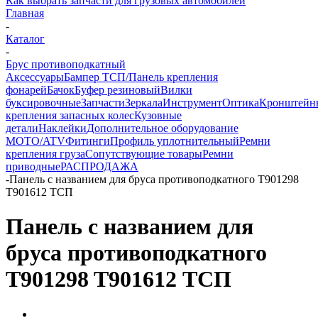
Как выбрать запчасти для грузовых автомобилей
Главная
-
Каталог
-
Брус противоподкатный
Аксессуары
Бампер ТСП/Панель крепления
фонарей
Бачок
Буфер резиновый
Вилки
буксировочные
Запчасти
Зеркала
Инструмент
Оптика
Кронштейн
крепления запасных колес
Кузовные
детали
Наклейки
Дополнительное оборудование
MOTO/ATV
Фитинги
Профиль уплотнительный
Ремни
крепления груза
Сопутствующие товары
Ремни
приводные
РАСПРОДАЖА
-
Панель с названием для бруса противоподкатного T901298
T901612 ТСП
Панель с названием для
бруса противоподкатного
T901298 T901612 ТСП