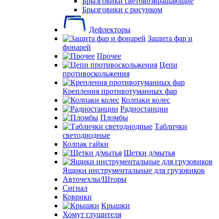
Брызговики световозвращающие
Брызговики с рисунком
Дефлекторы
Защита фар и
фонарей
Прочее
Цепи
противоскольжения
Крепления противотуманных фар
Колпаки колес
Радиостанции
Пломбы
Таблички
светодиодные
Колпак гайки
Щетки д/мытья
Ящики инструментальные для грузовиков
Авточехлы/Шторы
Сигнал
Коврики
Крышки
Хомут глушителя