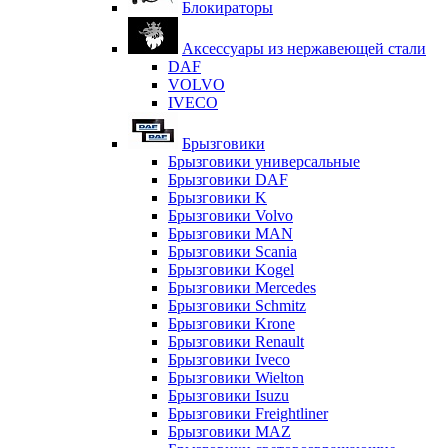
Блокираторы
Аксессуары из нержавеющей стали
DAF
VOLVO
IVECO
Брызговики
Брызговики универсальные
Брызговики DAF
Брызговики K
Брызговики Volvo
Брызговики MAN
Брызговики Scania
Брызговики Kogel
Брызговики Mercedes
Брызговики Schmitz
Брызговики Krone
Брызговики Renault
Брызговики Iveco
Брызговики Wielton
Брызговики Isuzu
Брызговики Freightliner
Брызговики MAZ