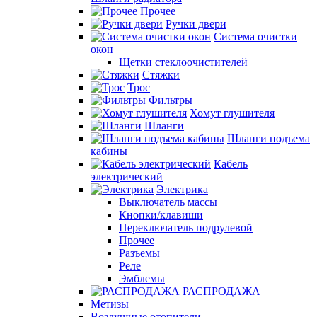
Прочее
Ручки двери
Система очистки
окон
Щетки стеклоочистителей
Стяжки
Трос
Фильтры
Хомут глушителя
Шланги
Шланги подъема
кабины
Кабель
электрический
Электрика
Выключатель массы
Кнопки/клавиши
Переключатель подрулевой
Прочее
Разъемы
Реле
Эмблемы
РАСПРОДАЖА
Метизы
Воздушные отопители