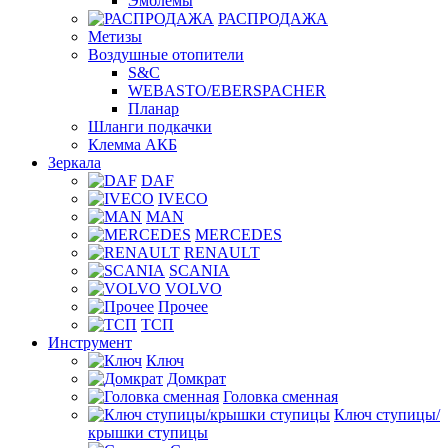
Эмблемы
РАСПРОДАЖА
Метизы
Воздушные отопители
S&C
WEBASTO/EBERSPACHER
Планар
Шланги подкачки
Клемма АКБ
Зеркала
DAF
IVECO
MAN
MERCEDES
RENAULT
SCANIA
VOLVO
Прочее
ТСП
Инструмент
Ключ
Домкрат
Головка сменная
Ключ ступицы/
крышки ступицы