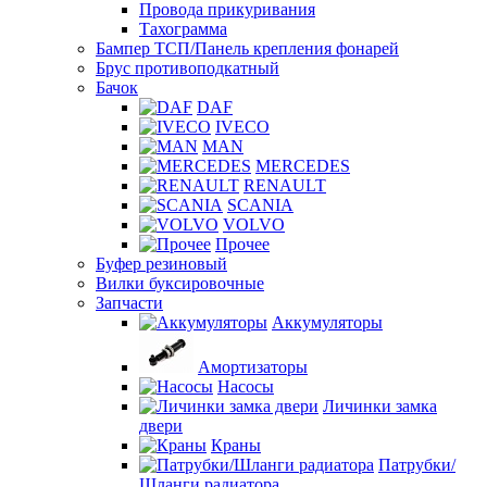
Провода прикуривания
Тахограмма
Бампер ТСП/Панель крепления фонарей
Брус противоподкатный
Бачок
DAF
IVECO
MAN
MERCEDES
RENAULT
SCANIA
VOLVO
Прочее
Буфер резиновый
Вилки буксировочные
Запчасти
Аккумуляторы
Амортизаторы
Насосы
Личинки замка
двери
Краны
Патрубки/
Шланги радиатора