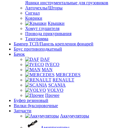
Ящики инструментальные для грузовиков
Авточехлы/Шторы
Сигнал
Коврики
Крышки
Хомут глушителя
Провода прикуривания
Тахограмма
Бампер ТСП/Панель крепления фонарей
Брус противоподкатный
Бачок
DAF
IVECO
MAN
MERCEDES
RENAULT
SCANIA
VOLVO
Прочее
Буфер резиновый
Вилки буксировочные
Запчасти
Аккумуляторы
Амортизаторы