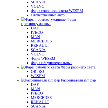
SCANIA
VOLVO
Фары головного света WESEM
Отечественные авто
Фары
противотуманные
DAF
IVECO
MAN
MERCEDES
RENAULT
SCANIA
VOLVO
Фары WESEM
Фары п/т универсальные
Фары рабочего света
ORPRO
WESEM
Рассеиватели п/т фар
DAF
MAN
IVECO
MERCEDES
RENAULT
SCANIA