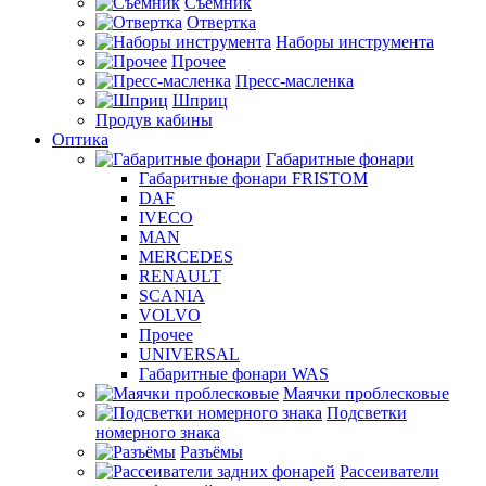
Съемник
Отвертка
Наборы инструмента
Прочее
Пресс-масленка
Шприц
Продув кабины
Оптика
Габаритные фонари
Габаритные фонари FRISTOM
DAF
IVECO
MAN
MERCEDES
RENAULT
SCANIA
VOLVO
Прочее
UNIVERSAL
Габаритные фонари WAS
Маячки проблесковые
Подсветки
номерного знака
Разъёмы
Рассеиватели