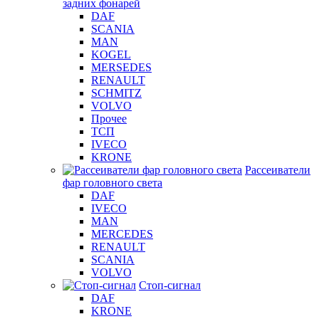
задних фонарей
DAF
SCANIA
MAN
KOGEL
MERSEDES
RENAULT
SCHMITZ
VOLVO
Прочее
ТСП
IVECO
KRONE
Рассеиватели
фар головного света
DAF
IVECO
MAN
MERCEDES
RENAULT
SCANIA
VOLVO
Стоп-сигнал
DAF
KRONE