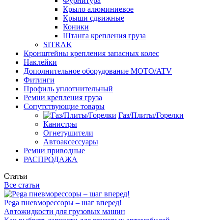
Фурнитура
Крыло алюминиевое
Крыши сдвижные
Коники
Штанга крепления груза
SITRAK
Кронштейны крепления запасных колес
Наклейки
Дополнительное оборудование MOTO/ATV
Фитинги
Профиль уплотнительный
Ремни крепления груза
Сопутствующие товары
Газ/Плиты/Горелки
Канистры
Огнетушители
Автоаксессуары
Ремни приводные
РАСПРОДАЖА
Статьи
Все статьи
Pega пневморессоры – шаг вперед!
Автожидкости для грузовых машин