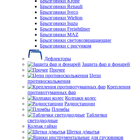
Брызговики Krone
Брызговики Renault
Брызговики Iveco
Брызговики Wielton
Брызговики Isuzu
Брызговики Freightliner
Брызговики MAZ
Брызговики световозвращающие
Брызговики с рисунком
Дефлекторы
Защита фар и фонарей
Прочее
Цепи
противоскольжения
Крепления
противотуманных фар
Колпаки колес
Радиостанции
Пломбы
Таблички
светодиодные
Колпак гайки
Щетки д/мытья