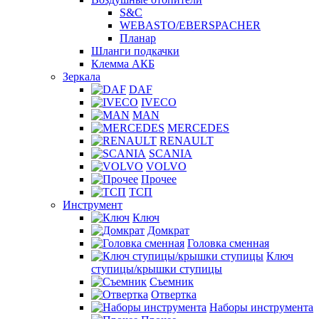
S&C
WEBASTO/EBERSPACHER
Планар
Шланги подкачки
Клемма АКБ
Зеркала
DAF
IVECO
MAN
MERCEDES
RENAULT
SCANIA
VOLVO
Прочее
ТСП
Инструмент
Ключ
Домкрат
Головка сменная
Ключ
ступицы/крышки ступицы
Съемник
Отвертка
Наборы инструмента