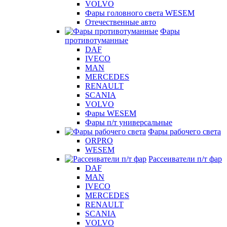
VOLVO
Фары головного света WESEM
Отечественные авто
Фары
противотуманные
DAF
IVECO
MAN
MERCEDES
RENAULT
SCANIA
VOLVO
Фары WESEM
Фары п/т универсальные
Фары рабочего света
ORPRO
WESEM
Рассеиватели п/т фар
DAF
MAN
IVECO
MERCEDES
RENAULT
SCANIA
VOLVO