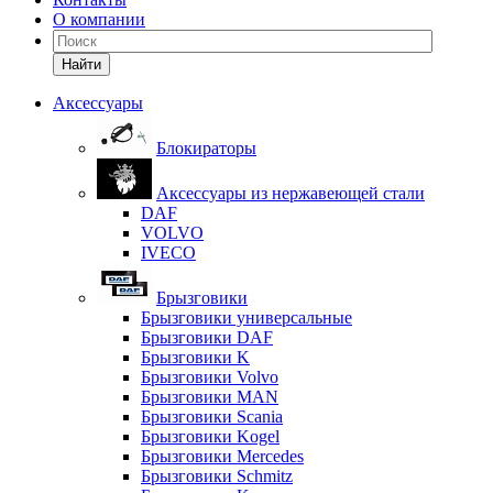
О компании
Найти
Аксессуары
Блокираторы
Аксессуары из нержавеющей стали
DAF
VOLVO
IVECO
Брызговики
Брызговики универсальные
Брызговики DAF
Брызговики K
Брызговики Volvo
Брызговики MAN
Брызговики Scania
Брызговики Kogel
Брызговики Mercedes
Брызговики Schmitz