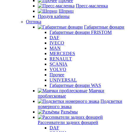
Прочее
Пресс-масленка
Шприц
Продув кабины
Оптика
Габаритные фонари
Габаритные фонари FRISTOM
DAF
IVECO
MAN
MERCEDES
RENAULT
SCANIA
VOLVO
Прочее
UNIVERSAL
Габаритные фонари WAS
Маячки
проблесковые
Подсветки
номерного знака
Разъёмы
Рассеиватели задних фонарей
DAF