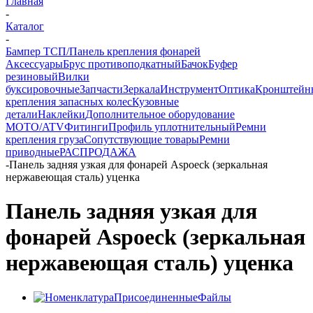
Главная
-
Каталог
-
Бампер ТСП/Панель крепления фонарей
Аксессуары
Брус противоподкатный
Бачок
Буфер
резиновый
Вилки
буксировочные
Запчасти
Зеркала
Инструмент
Оптика
Кронштейн
крепления запасных колес
Кузовные
детали
Наклейки
Дополнительное оборудование
MOTO/ATV
Фитинги
Профиль уплотнительный
Ремни
крепления груза
Сопутствующие товары
Ремни
приводные
РАСПРОДАЖА
-
Панель задняя узкая для фонарей Aspoeck (зеркальная
нержавеющая сталь) уценка
Панель задняя узкая для
фонарей Aspoeck (зеркальная
нержавеющая сталь) уценка