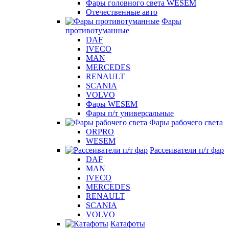
Фары головного света WESEM
Отечественные авто
Фары
противотуманные
DAF
IVECO
MAN
MERCEDES
RENAULT
SCANIA
VOLVO
Фары WESEM
Фары п/т универсальные
Фары рабочего света
ORPRO
WESEM
Рассеиватели п/т фар
DAF
MAN
IVECO
MERCEDES
RENAULT
SCANIA
VOLVO
Катафоты