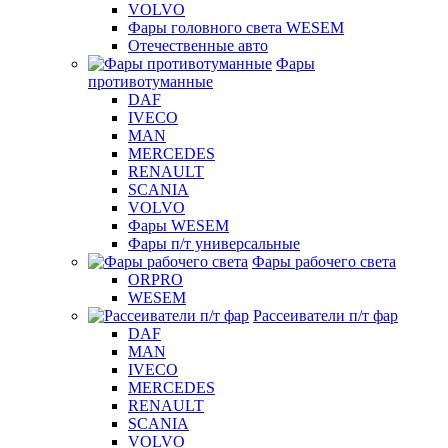
VOLVO
Фары головного света WESEM
Отечественные авто
Фары
противотуманные
DAF
IVECO
MAN
MERCEDES
RENAULT
SCANIA
VOLVO
Фары WESEM
Фары п/т универсальные
Фары рабочего света
ORPRO
WESEM
Рассеиватели п/т фар
DAF
MAN
IVECO
MERCEDES
RENAULT
SCANIA
VOLVO