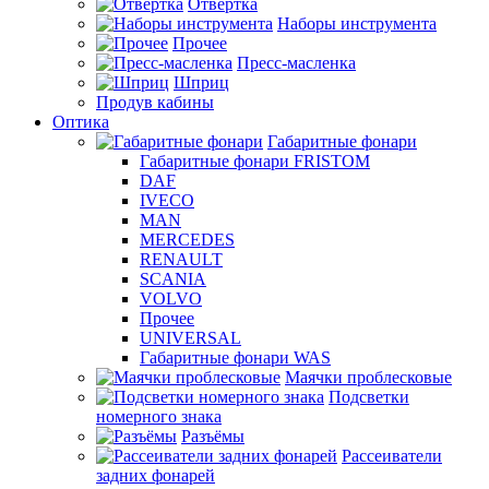
Отвертка
Наборы инструмента
Прочее
Пресс-масленка
Шприц
Продув кабины
Оптика
Габаритные фонари
Габаритные фонари FRISTOM
DAF
IVECO
MAN
MERCEDES
RENAULT
SCANIA
VOLVO
Прочее
UNIVERSAL
Габаритные фонари WAS
Маячки проблесковые
Подсветки
номерного знака
Разъёмы
Рассеиватели
задних фонарей