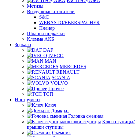
РАСПРОДАЖА
Метизы
Воздушные отопители
S&C
WEBASTO/EBERSPACHER
Планар
Шланги подкачки
Клемма АКБ
Зеркала
DAF
IVECO
MAN
MERCEDES
RENAULT
SCANIA
VOLVO
Прочее
ТСП
Инструмент
Ключ
Домкрат
Головка сменная
Ключ ступицы/
крышки ступицы
Съемник