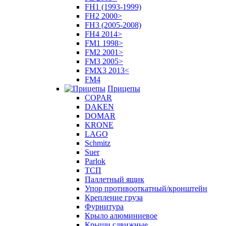
FH1 (1993-1999)
FH2 2000>
FH3 (2005-2008)
FH4 2014>
FM1 1998>
FM2 2001>
FM3 2005>
FMX3 2013<
FM4
Прицепы
COPAR
DAKEN
DOMAR
KRONE
LAGO
Schmitz
Suer
Parlok
ТСП
Паллетный ящик
Упор противооткатный/кронштейн
Крепление груза
Фурнитура
Крыло алюминиевое
Крыши сдвижные