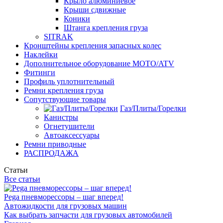
Крыло алюминиевое
Крыши сдвижные
Коники
Штанга крепления груза
SITRAK
Кронштейны крепления запасных колес
Наклейки
Дополнительное оборудование MOTO/ATV
Фитинги
Профиль уплотнительный
Ремни крепления груза
Сопутствующие товары
Газ/Плиты/Горелки
Канистры
Огнетушители
Автоаксессуары
Ремни приводные
РАСПРОДАЖА
Статьи
Все статьи
Pega пневморессоры – шаг вперед!
Автожидкости для грузовых машин
Как выбрать запчасти для грузовых автомобилей