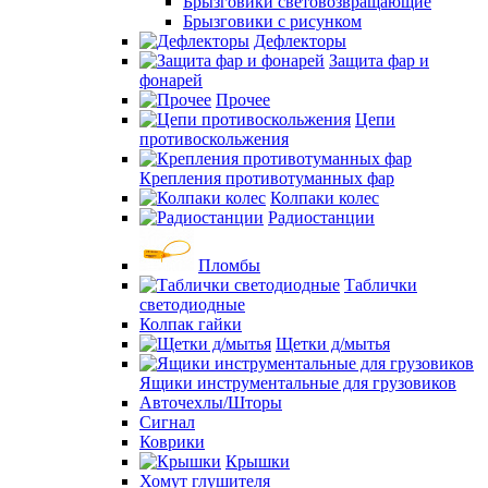
Брызговики световозвращающие
Брызговики с рисунком
Дефлекторы
Защита фар и
фонарей
Прочее
Цепи
противоскольжения
Крепления противотуманных фар
Колпаки колес
Радиостанции
Пломбы
Таблички
светодиодные
Колпак гайки
Щетки д/мытья
Ящики инструментальные для грузовиков
Авточехлы/Шторы
Сигнал
Коврики
Крышки
Хомут глушителя