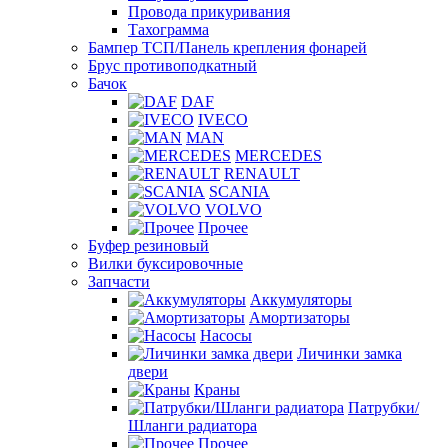
Провода прикуривания
Тахограмма
Бампер ТСП/Панель крепления фонарей
Брус противоподкатный
Бачок
DAF
IVECO
MAN
MERCEDES
RENAULT
SCANIA
VOLVO
Прочее
Буфер резиновый
Вилки буксировочные
Запчасти
Аккумуляторы
Амортизаторы
Насосы
Личинки замка
двери
Краны
Патрубки/
Шланги радиатора
Прочее