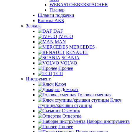
WEBASTO/EBERSPACHER
Планар
Шланги подкачки
Клемма АКБ
Зеркала
DAF
IVECO
MAN
MERCEDES
RENAULT
SCANIA
VOLVO
Прочее
ТСП
Инструмент
Ключ
Домкрат
Головка сменная
Ключ
ступицы/крышки ступицы
Съемник
Отвертка
Наборы инструмента
Прочее
Пресс-масленка