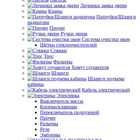
Личинки замка двери
Краны
Патрубки/Шланги
радиатора
Прочее
Ручки двери
Система очистки окон
Щетки стеклоочистителей
Стяжки
Трос
Фильтры
Хомут глушителя
Шланги
Шланги подъема
кабины
Кабель электрический
Электрика
Выключатель массы
Кнопки/клавиши
Переключатель подрулевой
Прочее
Разъемы
Реле
Эмблемы