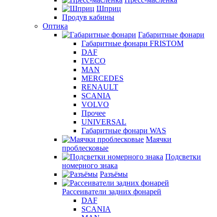
Шприц
Продув кабины
Оптика
Габаритные фонари
Габаритные фонари FRISTOM
DAF
IVECO
MAN
MERCEDES
RENAULT
SCANIA
VOLVO
Прочее
UNIVERSAL
Габаритные фонари WAS
Маячки
проблесковые
Подсветки
номерного знака
Разъёмы
Рассеиватели задних фонарей
DAF
SCANIA