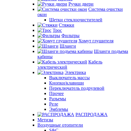
Ручки двери
Система очистки
окон
Щетки стеклоочистителей
Стяжки
Трос
Фильтры
Хомут глушителя
Шланги
Шланги подъема
кабины
Кабель
электрический
Электрика
Выключатель массы
Кнопки/клавиши
Переключатель подрулевой
Прочее
Разъемы
Реле
Эмблемы
РАСПРОДАЖА
Метизы
Воздушные отопители
S&C