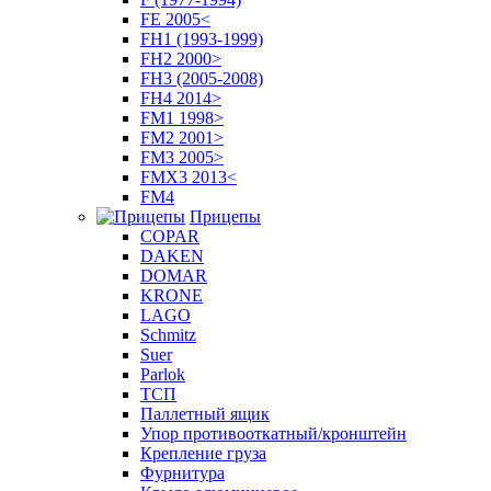
FE 2005<
FH1 (1993-1999)
FH2 2000>
FH3 (2005-2008)
FH4 2014>
FM1 1998>
FM2 2001>
FM3 2005>
FMX3 2013<
FM4
Прицепы
COPAR
DAKEN
DOMAR
KRONE
LAGO
Schmitz
Suer
Parlok
ТСП
Паллетный ящик
Упор противооткатный/кронштейн
Крепление груза
Фурнитура