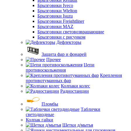
Брызговики Renault
Брызговики Iveco
Брызговики Wielton
Брызговики Isuzu
Брызговики Freightliner
Брызговики MAZ
Брызговики световозвращающие
Брызговики с рисунком
Дефлекторы
Защита фар и фонарей
Прочее
Цепи
противоскольжения
Крепления
противотуманных фар
Колпаки колес
Радиостанции
Пломбы
Таблички
светодиодные
Колпак гайки
Щетки д/мытья