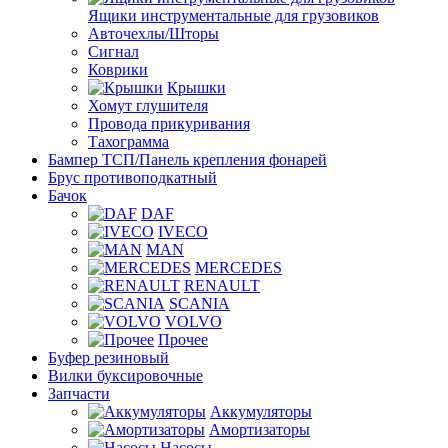
Ящики инструментальные для грузовиков
Авточехлы/Шторы
Сигнал
Коврики
Крышки
Хомут глушителя
Провода прикуривания
Тахограмма
Бампер ТСП/Панель крепления фонарей
Брус противоподкатный
Бачок
DAF
IVECO
MAN
MERCEDES
RENAULT
SCANIA
VOLVO
Прочее
Буфер резиновый
Вилки буксировочные
Запчасти
Аккумуляторы
Амортизаторы
Насосы