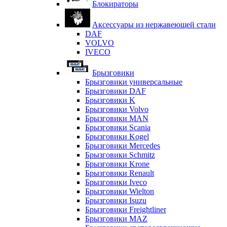
Блокираторы
Аксессуары из нержавеющей стали
DAF
VOLVO
IVECO
Брызговики
Брызговики универсальные
Брызговики DAF
Брызговики K
Брызговики Volvo
Брызговики MAN
Брызговики Scania
Брызговики Kogel
Брызговики Mercedes
Брызговики Schmitz
Брызговики Krone
Брызговики Renault
Брызговики Iveco
Брызговики Wielton
Брызговики Isuzu
Брызговики Freightliner
Брызговики MAZ