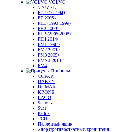
VOLVO
VN/VNL
F (1977-1994)
FE 2005<
FH1 (1993-1999)
FH2 2000>
FH3 (2005-2008)
FH4 2014>
FM1 1998>
FM2 2001>
FM3 2005>
FMX3 2013<
FM4
Прицепы
COPAR
DAKEN
DOMAR
KRONE
LAGO
Schmitz
Suer
Parlok
ТСП
Паллетный ящик
Упор противооткатный/кронштейн