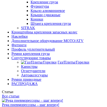
Крепление груза
Фурнитура
Крыло алюминиевое
Крыши сдвижные
Коники
Штанга крепления груза
SITRAK
Кронштейны крепления запасных колес
Наклейки
Дополнительное оборудование MOTO/ATV
Фитинги
Профиль уплотнительный
Ремни крепления груза
Сопутствующие товары
Газ/Плиты/Горелки
Канистры
Огнетушители
Автоаксессуары
Ремни приводные
РАСПРОДАЖА
Статьи
Все статьи
Pega пневморессоры – шаг вперед!