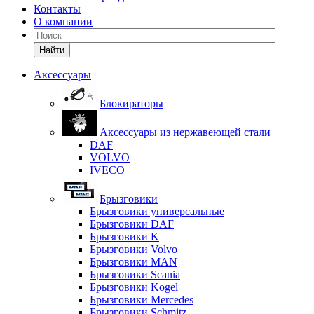
Контакты
О компании
Найти
Аксессуары
Блокираторы
Аксессуары из нержавеющей стали
DAF
VOLVO
IVECO
Брызговики
Брызговики универсальные
Брызговики DAF
Брызговики K
Брызговики Volvo
Брызговики MAN
Брызговики Scania
Брызговики Kogel
Брызговики Mercedes
Брызговики Schmitz