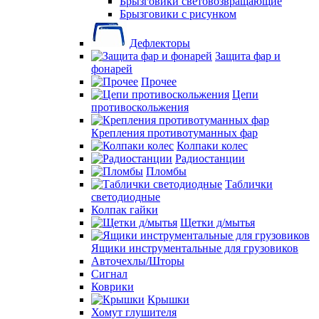
Брызговики световозвращающие
Брызговики с рисунком
Дефлекторы
Защита фар и
фонарей
Прочее
Цепи
противоскольжения
Крепления противотуманных фар
Колпаки колес
Радиостанции
Пломбы
Таблички
светодиодные
Колпак гайки
Щетки д/мытья
Ящики инструментальные для грузовиков
Авточехлы/Шторы
Сигнал
Коврики
Крышки
Хомут глушителя