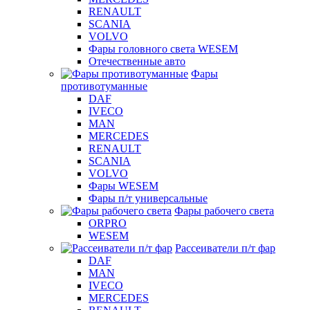
RENAULT
SCANIA
VOLVO
Фары головного света WESEM
Отечественные авто
Фары
противотуманные
DAF
IVECO
MAN
MERCEDES
RENAULT
SCANIA
VOLVO
Фары WESEM
Фары п/т универсальные
Фары рабочего света
ORPRO
WESEM
Рассеиватели п/т фар
DAF
MAN
IVECO
MERCEDES