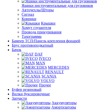
Ящики инструментальные для грузовиков
Авточехлы/Шторы
Сигнал
Коврики
Крышки
Хомут глушителя
Провода прикуривания
Тахограмма
Бампер ТСП/Панель крепления фонарей
Брус противоподкатный
Бачок
DAF
IVECO
MAN
MERCEDES
RENAULT
SCANIA
VOLVO
Прочее
Буфер резиновый
Вилки буксировочные
Запчасти
Аккумуляторы
Амортизаторы