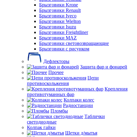
Брызговики Krone
Брызговики Renault
Брызговики Iveco
Брызговики Wielton
Брызговики Isuzu
Брызговики Freightliner
Брызговики MAZ
Брызговики световозвращающие
Брызговики с рисунком
Дефлекторы
Защита фар и фонарей
Прочее
Цепи
противоскольжения
Крепления
противотуманных фар
Колпаки колес
Радиостанции
Пломбы
Таблички
светодиодные
Колпак гайки
Щетки д/мытья