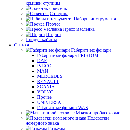
крышки ступицы
Съемник
Отвертка
Наборы инструмента
Прочее
Пресс-масленка
Шприц
Продув кабины
Оптика
Габаритные фонари
Габаритные фонари FRISTOM
DAF
IVECO
MAN
MERCEDES
RENAULT
SCANIA
VOLVO
Прочее
UNIVERSAL
Габаритные фонари WAS
Маячки проблесковые
Подсветки
номерного знака
Разъёмы