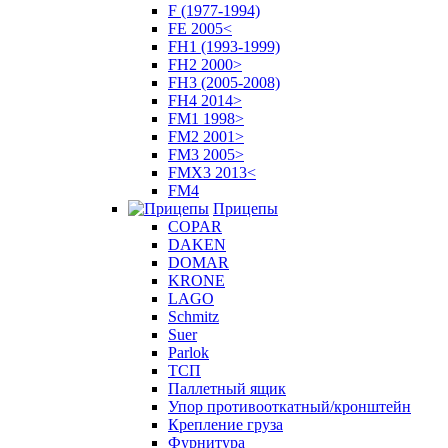
F (1977-1994)
FE 2005<
FH1 (1993-1999)
FH2 2000>
FH3 (2005-2008)
FH4 2014>
FM1 1998>
FM2 2001>
FM3 2005>
FMX3 2013<
FM4
Прицепы
COPAR
DAKEN
DOMAR
KRONE
LAGO
Schmitz
Suer
Parlok
ТСП
Паллетный ящик
Упор противооткатный/кронштейн
Крепление груза
Фурнитура