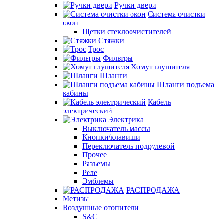
Ручки двери
Система очистки
окон
Щетки стеклоочистителей
Стяжки
Трос
Фильтры
Хомут глушителя
Шланги
Шланги подъема
кабины
Кабель
электрический
Электрика
Выключатель массы
Кнопки/клавиши
Переключатель подрулевой
Прочее
Разъемы
Реле
Эмблемы
РАСПРОДАЖА
Метизы
Воздушные отопители
S&C