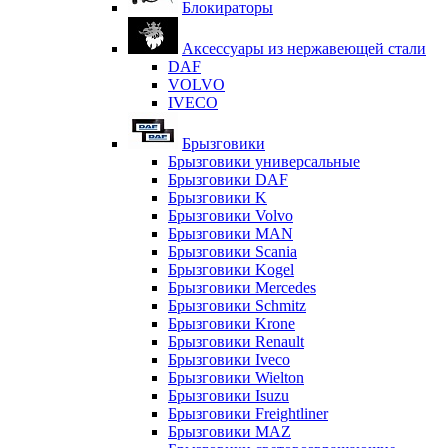
Блокираторы
Аксессуары из нержавеющей стали
DAF
VOLVO
IVECO
Брызговики
Брызговики универсальные
Брызговики DAF
Брызговики K
Брызговики Volvo
Брызговики MAN
Брызговики Scania
Брызговики Kogel
Брызговики Mercedes
Брызговики Schmitz
Брызговики Krone
Брызговики Renault
Брызговики Iveco
Брызговики Wielton
Брызговики Isuzu
Брызговики Freightliner
Брызговики MAZ