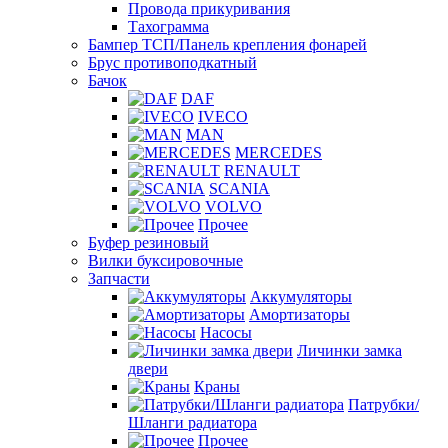
Провода прикуривания
Тахограмма
Бампер ТСП/Панель крепления фонарей
Брус противоподкатный
Бачок
DAF
IVECO
MAN
MERCEDES
RENAULT
SCANIA
VOLVO
Прочее
Буфер резиновый
Вилки буксировочные
Запчасти
Аккумуляторы
Амортизаторы
Насосы
Личинки замка
двери
Краны
Патрубки/
Шланги радиатора
Прочее