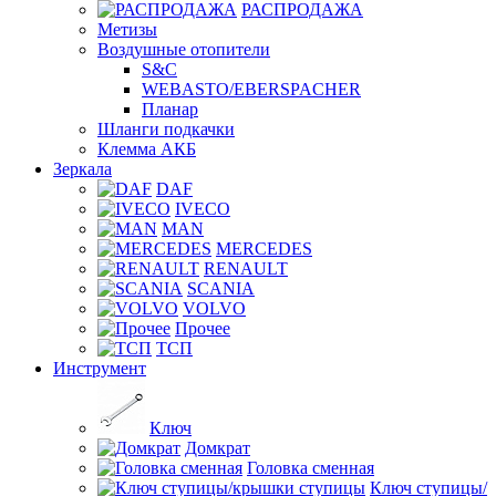
РАСПРОДАЖА
Метизы
Воздушные отопители
S&C
WEBASTO/EBERSPACHER
Планар
Шланги подкачки
Клемма АКБ
Зеркала
DAF
IVECO
MAN
MERCEDES
RENAULT
SCANIA
VOLVO
Прочее
ТСП
Инструмент
Ключ
Домкрат
Головка сменная
Ключ ступицы/