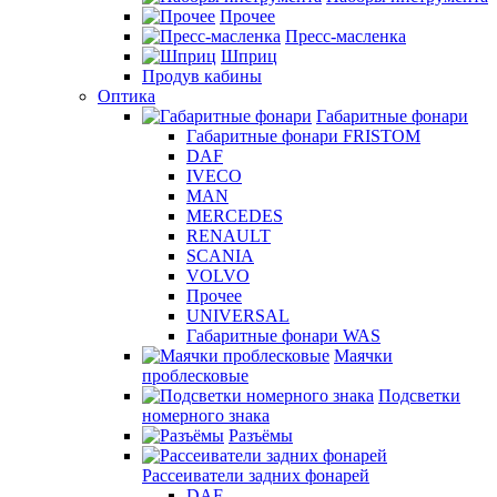
Прочее
Пресс-масленка
Шприц
Продув кабины
Оптика
Габаритные фонари
Габаритные фонари FRISTOM
DAF
IVECO
MAN
MERCEDES
RENAULT
SCANIA
VOLVO
Прочее
UNIVERSAL
Габаритные фонари WAS
Маячки
проблесковые
Подсветки
номерного знака
Разъёмы
Рассеиватели задних фонарей
DAF