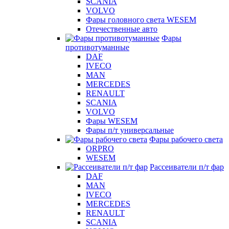
SCANIA
VOLVO
Фары головного света WESEM
Отечественные авто
Фары
противотуманные
DAF
IVECO
MAN
MERCEDES
RENAULT
SCANIA
VOLVO
Фары WESEM
Фары п/т универсальные
Фары рабочего света
ORPRO
WESEM
Рассеиватели п/т фар
DAF
MAN
IVECO
MERCEDES
RENAULT
SCANIA