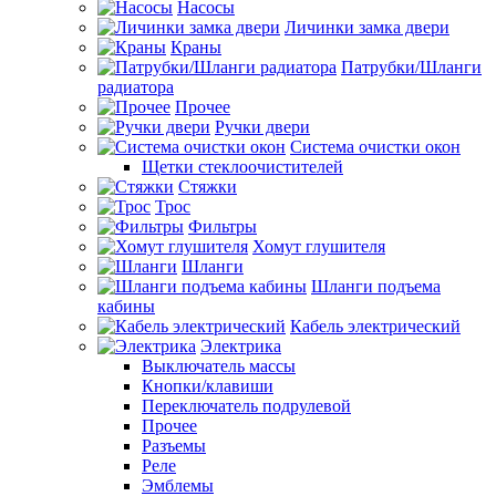
Насосы
Личинки замка двери
Краны
Патрубки/Шланги
радиатора
Прочее
Ручки двери
Система очистки окон
Щетки стеклоочистителей
Стяжки
Трос
Фильтры
Хомут глушителя
Шланги
Шланги подъема
кабины
Кабель электрический
Электрика
Выключатель массы
Кнопки/клавиши
Переключатель подрулевой
Прочее
Разъемы
Реле
Эмблемы