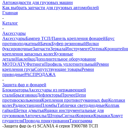
Автожидкости для грузовых машин
Как выбрать запчасти для грузовых автомобилей
Главная
-
Каталог
-
Аксессуары
Аксессуары
Бампер ТСП/Панель крепления фонарей
Брус
противоподкатный
Бачок
Буфер резиновый
Вилки
буксировочные
Запчасти
Зеркала
Инструмент
Оптика
Кронштейн
крепления запасных колес
Кузовные
детали
Наклейки
Дополнительное оборудование
MOTO/ATV
Фитинги
Профиль уплотнительный
Ремни
крепления груза
Сопутствующие товары
Ремни
приводные
РАСПРОДАЖА
-
Защита фар и фонарей
Блокираторы
Аксессуары из нержавеющей
стали
Брызговики
Дефлекторы
Прочее
Цепи
противоскольжения
Крепления противотуманных фар
Колпаки
колес
Радиостанции
Пломбы
Таблички светодиодные
Колпак
гайки
Щетки д/мытья
Ящики инструментальные для
грузовиков
Авточехлы/Шторы
Сигнал
Коврики
Крышки
Хомут
глушителя
Провода прикуривания
Тахограмма
-
Защита фар (к-т) SCANIA 4 серия T900788 ТСП