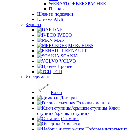
WEBASTO/EBERSPACHER
Планар
Шланги подкачки
Клемма АКБ
Зеркала
DAF
IVECO
MAN
MERCEDES
RENAULT
SCANIA
VOLVO
Прочее
ТСП
Инструмент
Ключ
Домкрат
Головка сменная
Ключ
ступицы/крышки ступицы
Съемник
Отвертка
Наборы инструмента