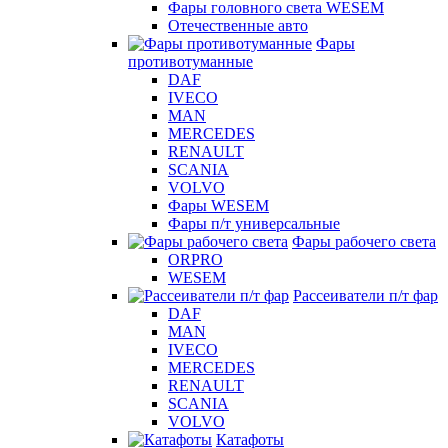
Фары головного света WESEM
Отечественные авто
Фары
противотуманные
DAF
IVECO
MAN
MERCEDES
RENAULT
SCANIA
VOLVO
Фары WESEM
Фары п/т универсальные
Фары рабочего света
ORPRO
WESEM
Рассеиватели п/т фар
DAF
MAN
IVECO
MERCEDES
RENAULT
SCANIA
VOLVO
Катафоты