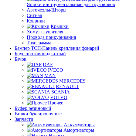
Ящики инструментальные для грузовиков
Авточехлы/Шторы
Сигнал
Коврики
Крышки
Хомут глушителя
Провода прикуривания
Тахограмма
Бампер ТСП/Панель крепления фонарей
Брус противоподкатный
Бачок
DAF
IVECO
MAN
MERCEDES
RENAULT
SCANIA
VOLVO
Прочее
Буфер резиновый
Вилки буксировочные
Запчасти
Аккумуляторы
Амортизаторы
Насосы