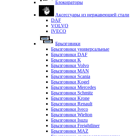
Блокираторы
Аксессуары из нержавеющей стали
DAF
VOLVO
IVECO
Брызговики
Брызговики универсальные
Брызговики DAF
Брызговики K
Брызговики Volvo
Брызговики MAN
Брызговики Scania
Брызговики Kogel
Брызговики Mercedes
Брызговики Schmitz
Брызговики Krone
Брызговики Renault
Брызговики Iveco
Брызговики Wielton
Брызговики Isuzu
Брызговики Freightliner
Брызговики MAZ