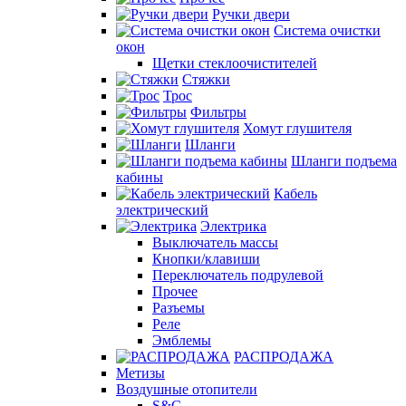
Ручки двери
Система очистки
окон
Щетки стеклоочистителей
Стяжки
Трос
Фильтры
Хомут глушителя
Шланги
Шланги подъема
кабины
Кабель
электрический
Электрика
Выключатель массы
Кнопки/клавиши
Переключатель подрулевой
Прочее
Разъемы
Реле
Эмблемы
РАСПРОДАЖА
Метизы
Воздушные отопители
S&C