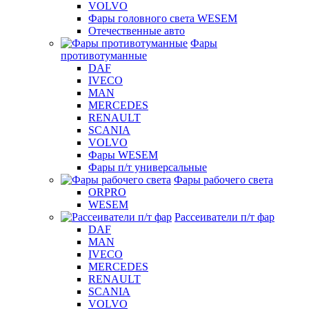
VOLVO
Фары головного света WESEM
Отечественные авто
Фары
противотуманные
DAF
IVECO
MAN
MERCEDES
RENAULT
SCANIA
VOLVO
Фары WESEM
Фары п/т универсальные
Фары рабочего света
ORPRO
WESEM
Рассеиватели п/т фар
DAF
MAN
IVECO
MERCEDES
RENAULT
SCANIA
VOLVO