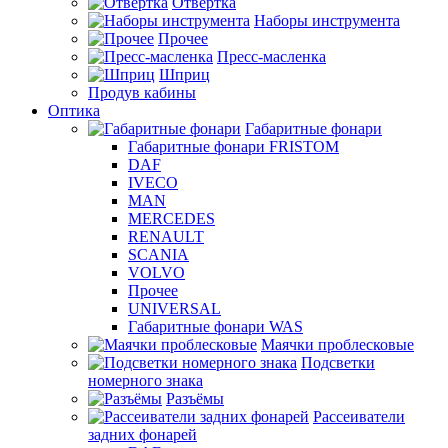
Отвертка
Наборы инструмента
Прочее
Пресс-масленка
Шприц
Продув кабины
Оптика
Габаритные фонари
Габаритные фонари FRISTOM
DAF
IVECO
MAN
MERCEDES
RENAULT
SCANIA
VOLVO
Прочее
UNIVERSAL
Габаритные фонари WAS
Маячки проблесковые
Подсветки
номерного знака
Разъёмы
Рассеиватели
задних фонарей