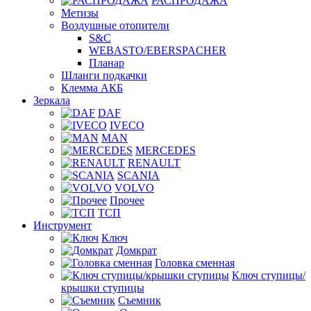
РАСПРОДАЖА
Метизы
Воздушные отопители
S&C
WEBASTO/EBERSPACHER
Планар
Шланги подкачки
Клемма АКБ
Зеркала
DAF
IVECO
MAN
MERCEDES
RENAULT
SCANIA
VOLVO
Прочее
ТСП
Инструмент
Ключ
Домкрат
Головка сменная
Ключ ступицы/
крышки ступицы
Съемник