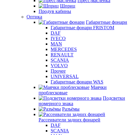
Пресс-масленка
Шприц
Продув кабины
Оптика
Габаритные фонари
Габаритные фонари FRISTOM
DAF
IVECO
MAN
MERCEDES
RENAULT
SCANIA
VOLVO
Прочее
UNIVERSAL
Габаритные фонари WAS
Маячки
проблесковые
Подсветки
номерного знака
Разъёмы
Рассеиватели задних фонарей
DAF
SCANIA