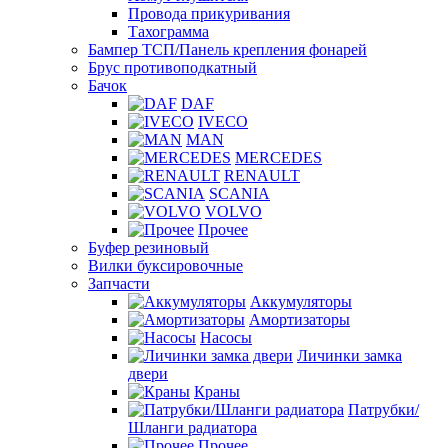
Провода прикуривания
Тахограмма
Бампер ТСП/Панель крепления фонарей
Брус противоподкатный
Бачок
DAF
IVECO
MAN
MERCEDES
RENAULT
SCANIA
VOLVO
Прочее
Буфер резиновый
Вилки буксировочные
Запчасти
Аккумуляторы
Амортизаторы
Насосы
Личинки замка
двери
Краны
Патрубки/
Шланги радиатора
Прочее