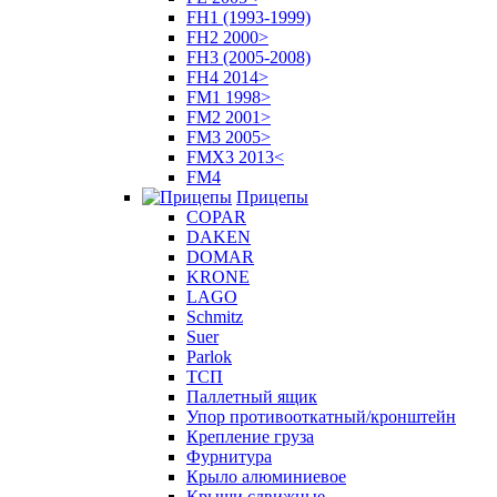
FH1 (1993-1999)
FH2 2000>
FH3 (2005-2008)
FH4 2014>
FM1 1998>
FM2 2001>
FM3 2005>
FMX3 2013<
FM4
Прицепы
COPAR
DAKEN
DOMAR
KRONE
LAGO
Schmitz
Suer
Parlok
ТСП
Паллетный ящик
Упор противооткатный/кронштейн
Крепление груза
Фурнитура
Крыло алюминиевое
Крыши сдвижные