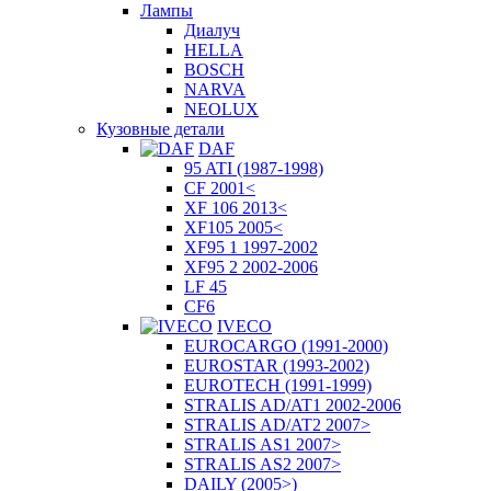
Лампы
Диалуч
HELLA
BOSCH
NARVA
NEOLUX
Кузовные детали
DAF
95 ATI (1987-1998)
CF 2001<
XF 106 2013<
XF105 2005<
XF95 1 1997-2002
XF95 2 2002-2006
LF 45
CF6
IVECO
EUROCARGO (1991-2000)
EUROSTAR (1993-2002)
EUROTECH (1991-1999)
STRALIS AD/AT1 2002-2006
STRALIS AD/AT2 2007>
STRALIS AS1 2007>
STRALIS AS2 2007>
DAILY (2005>)