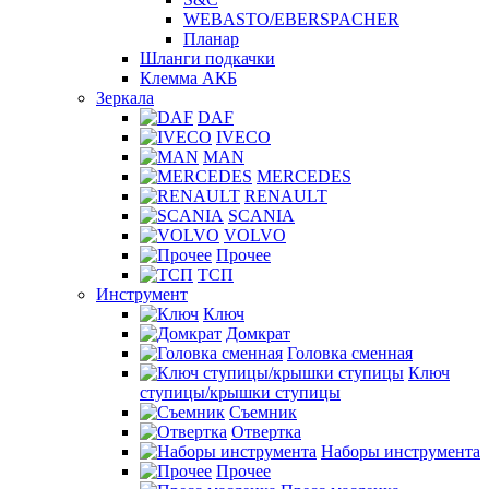
WEBASTO/EBERSPACHER
Планар
Шланги подкачки
Клемма АКБ
Зеркала
DAF
IVECO
MAN
MERCEDES
RENAULT
SCANIA
VOLVO
Прочее
ТСП
Инструмент
Ключ
Домкрат
Головка сменная
Ключ
ступицы/крышки ступицы
Съемник
Отвертка
Наборы инструмента
Прочее