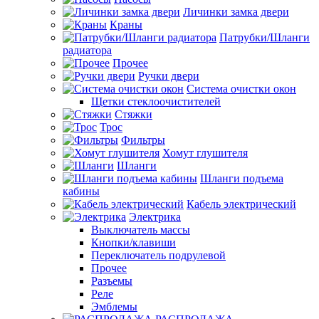
Личинки замка двери
Краны
Патрубки/Шланги
радиатора
Прочее
Ручки двери
Система очистки окон
Щетки стеклоочистителей
Стяжки
Трос
Фильтры
Хомут глушителя
Шланги
Шланги подъема
кабины
Кабель электрический
Электрика
Выключатель массы
Кнопки/клавиши
Переключатель подрулевой
Прочее
Разъемы
Реле
Эмблемы