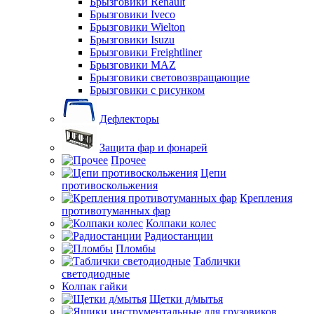
Брызговики Renault
Брызговики Iveco
Брызговики Wielton
Брызговики Isuzu
Брызговики Freightliner
Брызговики MAZ
Брызговики световозвращающие
Брызговики с рисунком
Дефлекторы
Защита фар и фонарей
Прочее
Цепи
противоскольжения
Крепления
противотуманных фар
Колпаки колес
Радиостанции
Пломбы
Таблички
светодиодные
Колпак гайки
Щетки д/мытья