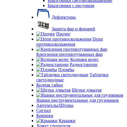
Брызговики световозвращающие
Брызговики с рисунком
Дефлекторы
Защита фар и фонарей
Прочее
Цепи
противоскольжения
Крепления противотуманных фар
Колпаки колес
Радиостанции
Пломбы
Таблички
светодиодные
Колпак гайки
Щетки д/мытья
Ящики инструментальные для грузовиков
Авточехлы/Шторы
Сигнал
Коврики
Крышки
Хомут глушителя