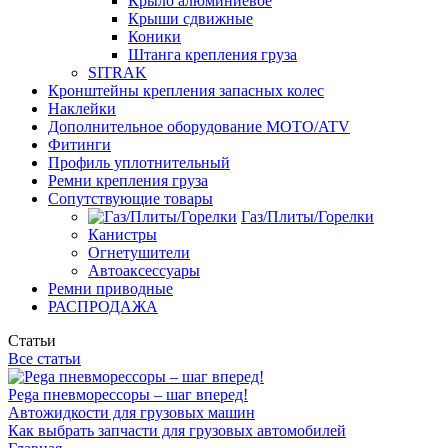
Крыло алюминиевое
Крыши сдвижные
Коники
Штанга крепления груза
SITRAK
Кронштейны крепления запасных колес
Наклейки
Дополнительное оборудование MOTO/ATV
Фитинги
Профиль уплотнительный
Ремни крепления груза
Сопутствующие товары
Газ/Плиты/Горелки
Канистры
Огнетушители
Автоаксессуары
Ремни приводные
РАСПРОДАЖА
Статьи
Все статьи
Pega пневморессоры – шаг вперед!
Автожидкости для грузовых машин
Как выбрать запчасти для грузовых автомобилей