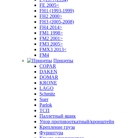
FE 2005<
FH1 (1993-1999)
FH2 2000>
FH3 (2005-2008)
FH4 2014>
FM1 1998>
FM2 2001>
FM3 2005>
FMX3 2013<
FM4
Прицепы
COPAR
DAKEN
DOMAR
KRONE
LAGO
Schmitz
Suer
Parlok
ТСП
Паллетный ящик
Упор противооткатный/кронштейн
Крепление груза
Фурнитура