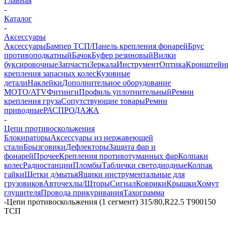
Главная
-
Каталог
-
Аксессуары
Аксессуары
Бампер ТСП/Панель крепления фонарей
Брус
противоподкатный
Бачок
Буфер резиновый
Вилки
буксировочные
Запчасти
Зеркала
Инструмент
Оптика
Кронштейн
крепления запасных колес
Кузовные
детали
Наклейки
Дополнительное оборудование
MOTO/ATV
Фитинги
Профиль уплотнительный
Ремни
крепления груза
Сопутствующие товары
Ремни
приводные
РАСПРОДАЖА
-
Цепи противоскольжения
Блокираторы
Аксессуары из нержавеющей
стали
Брызговики
Дефлекторы
Защита фар и
фонарей
Прочее
Крепления противотуманных фар
Колпаки
колес
Радиостанции
Пломбы
Таблички светодиодные
Колпак
гайки
Щетки д/мытья
Ящики инструментальные для
грузовиков
Авточехлы/Шторы
Сигнал
Коврики
Крышки
Хомут
глушителя
Провода прикуривания
Тахограмма
-
Цепи противоскольжения (1 сегмент) 315/80,R22.5 T900150
ТСП