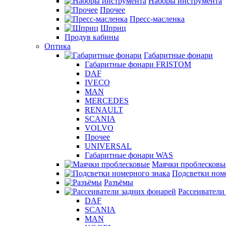
Наборы инструмента
Прочее
Пресс-масленка
Шприц
Продув кабины
Оптика
Габаритные фонари
Габаритные фонари FRISTOM
DAF
IVECO
MAN
MERCEDES
RENAULT
SCANIA
VOLVO
Прочее
UNIVERSAL
Габаритные фонари WAS
Маячки проблесковы
Подсветки ном
Разъёмы
Рассеиватели
DAF
SCANIA
MAN