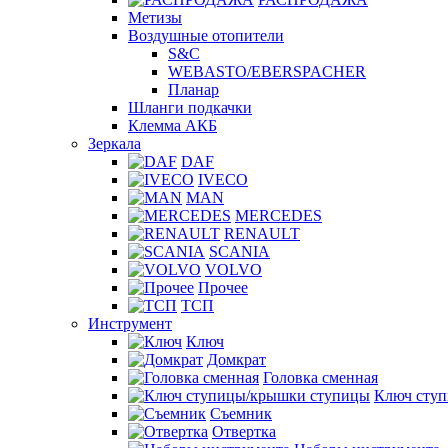
Метизы
Воздушные отопители
S&C
WEBASTO/EBERSPACHER
Планар
Шланги подкачки
Клемма АКБ
Зеркала
DAF
IVECO
MAN
MERCEDES
RENAULT
SCANIA
VOLVO
Прочее
ТСП
Инструмент
Ключ
Домкрат
Головка сменная
Ключ сту
Съемник
Отвертка