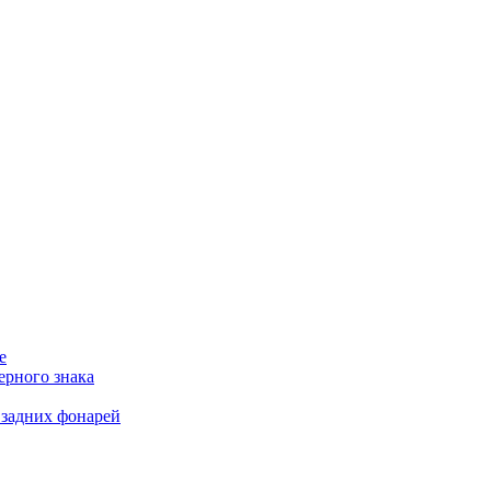
е
ерного знака
 задних фонарей