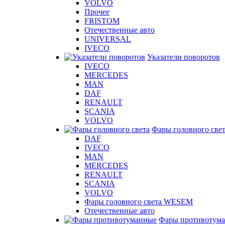
VOLVO
Прочее
FRISTOM
Отечественные авто
UNIVERSAL
IVECO
Указатели поворотов
IVECO
MERCEDES
MAN
DAF
RENAULT
SCANIA
VOLVO
Фары головного све
DAF
IVECO
MAN
MERCEDES
RENAULT
SCANIA
VOLVO
Фары головного света WESEM
Отечественные авто
Фары противотум