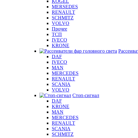
KOGEL
MERSEDES
RENAULT
SCHMITZ
VOLVO
Прочее
ТСП
IVECO
KRONE
Рассеива
DAF
IVECO
MAN
MERCEDES
RENAULT
SCANIA
VOLVO
Стоп-сигнал
DAF
KRONE
MAN
MERCEDES
RENAULT
SCANIA
SCHMITZ