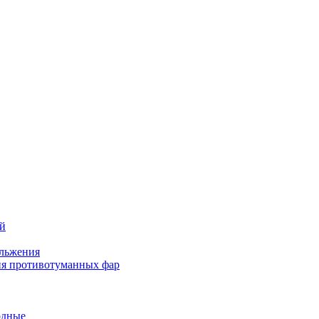
ей
льжения
я противотуманных фар
одные