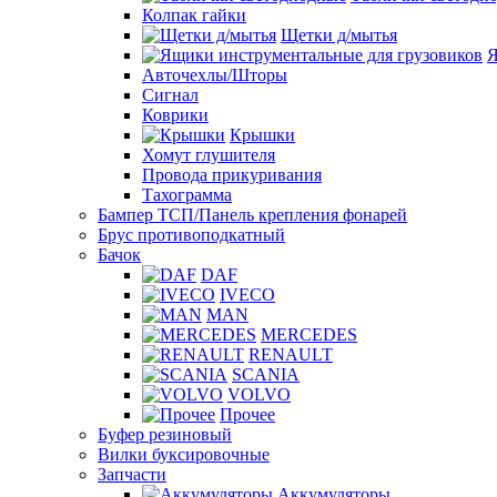
Колпак гайки
Щетки д/мытья
Я
Авточехлы/Шторы
Сигнал
Коврики
Крышки
Хомут глушителя
Провода прикуривания
Тахограмма
Бампер ТСП/Панель крепления фонарей
Брус противоподкатный
Бачок
DAF
IVECO
MAN
MERCEDES
RENAULT
SCANIA
VOLVO
Прочее
Буфер резиновый
Вилки буксировочные
Запчасти
Аккумуляторы