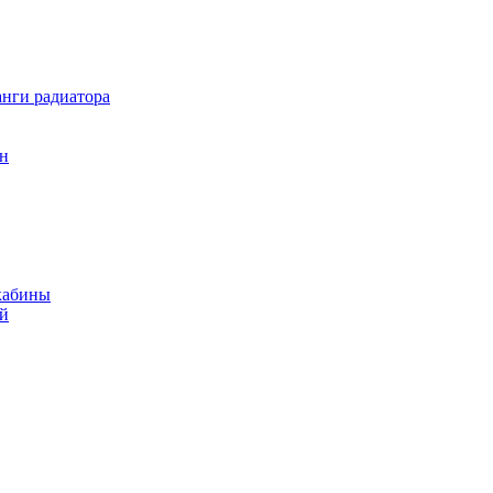
нги радиатора
он
кабины
ий