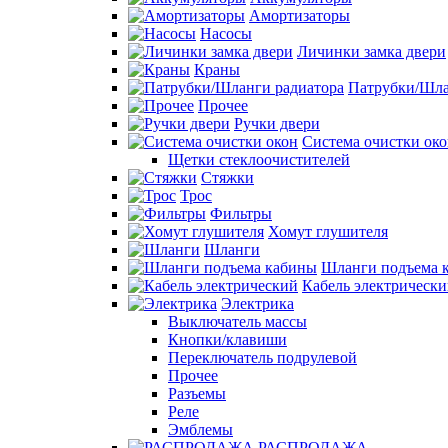
Амортизаторы
Насосы
Личинки замка двери
Краны
Патрубки/Шла
Прочее
Ручки двери
Система очистки ок
Щетки стеклоочистителей
Стяжки
Трос
Фильтры
Хомут глушителя
Шланги
Шланги подъема 
Кабель электрическ
Электрика
Выключатель массы
Кнопки/клавиши
Переключатель подрулевой
Прочее
Разъемы
Реле
Эмблемы
РАСПРОДАЖА