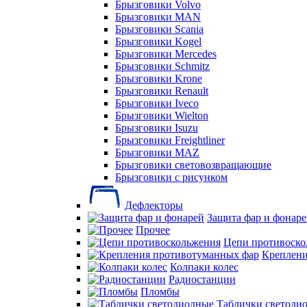
Брызговики Volvo
Брызговики MAN
Брызговики Scania
Брызговики Kogel
Брызговики Mercedes
Брызговики Schmitz
Брызговики Krone
Брызговики Renault
Брызговики Iveco
Брызговики Wielton
Брызговики Isuzu
Брызговики Freightliner
Брызговики MAZ
Брызговики световозвращающие
Брызговики с рисунком
Дефлекторы
Защита фар и фонар
Прочее
Цепи противоско
Креплени
Колпаки колес
Радиостанции
Пломбы
Таблички светоди