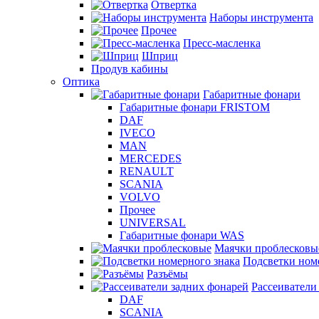
Отвертка
Наборы инструмента
Прочее
Пресс-масленка
Шприц
Продув кабины
Оптика
Габаритные фонари
Габаритные фонари FRISTOM
DAF
IVECO
MAN
MERCEDES
RENAULT
SCANIA
VOLVO
Прочее
UNIVERSAL
Габаритные фонари WAS
Маячки проблесковы
Подсветки ном
Разъёмы
Рассеиватели
DAF
SCANIA