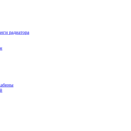
нги радиатора
он
кабины
ий