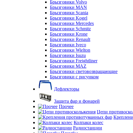
Брызговики Volvo
Брызговики MAN
Брызговики Scania
Брызговики Kogel
Брызговики Mercedes
Брызговики Schmitz
Брызговики Krone
Брызговики Renault
Брызговики Iveco
Брызговики Wielton
Брызговики Isuzu
Брызговики Freightliner
Брызговики MAZ
Брызговики световозвращающие
Брызговики с рисунком
Дефлекторы
Защита фар и фонарей
Прочее
Цепи противоско
Креплени
Колпаки колес
Радиостанции