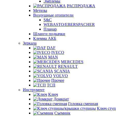
Эмблемы
РАСПРОДАЖА
Метизы
Воздушные отопители
S&C
WEBASTO/EBERSPACHER
Планар
Шланги подкачки
Клемма АКБ
Зеркала
DAF
IVECO
MAN
MERCEDES
RENAULT
SCANIA
VOLVO
Прочее
ТСП
Инструмент
Ключ
Домкрат
Головка сменная
Ключ сту
Съемник