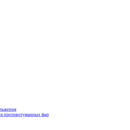
льжения
я противотуманных фар