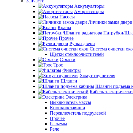
Запчасти
Аккумуляторы
Амортизаторы
Насосы
Личинки замка двери
Краны
Патрубки/Шла
Прочее
Ручки двери
Система очистки ок
Щетки стеклоочистителей
Стяжки
Трос
Фильтры
Хомут глушителя
Шланги
Шланги подъема 
Кабель электрическ
Электрика
Выключатель массы
Кнопки/клавиши
Переключатель подрулевой
Прочее
Разъемы
Реле