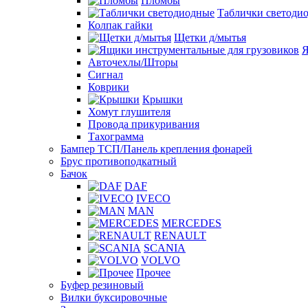
Пломбы
Таблички светоди
Колпак гайки
Щетки д/мытья
Я
Авточехлы/Шторы
Сигнал
Коврики
Крышки
Хомут глушителя
Провода прикуривания
Тахограмма
Бампер ТСП/Панель крепления фонарей
Брус противоподкатный
Бачок
DAF
IVECO
MAN
MERCEDES
RENAULT
SCANIA
VOLVO
Прочее
Буфер резиновый
Вилки буксировочные