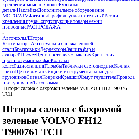
крепления запасных колес
Кузовные
детали
Наклейки
Дополнительное оборудование
MOTO/ATV
Фитинги
Профиль уплотнительный
Ремни
крепления груза
Сопутствующие товары
Ремни
приводные
РАСПРОДАЖА
-
Авточехлы/Шторы
Блокираторы
Аксессуары из нержавеющей
стали
Брызговики
Дефлекторы
Защита фар и
фонарей
Прочее
Цепи противоскольжения
Крепления
противотуманных фар
Колпаки
колес
Радиостанции
Пломбы
Таблички светодиодные
Колпак
гайки
Щетки д/мытья
Ящики инструментальные для
грузовиков
Сигнал
Коврики
Крышки
Хомут глушителя
Провода
прикуривания
Тахограмма
-
Шторы салона с бахромой зеленые VOLVO FH12 T900761
ТСП
Шторы салона с бахромой
зеленые VOLVO FH12
T900761 ТСП