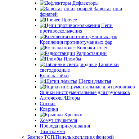
Дефлекторы
Защита фар и
фонарей
Прочее
Цепи
противоскольжения
Крепления противотуманных фар
Колпаки колес
Радиостанции
Пломбы
Таблички
светодиодные
Колпак гайки
Щетки д/мытья
Ящики инструментальные для грузовиков
Авточехлы/Шторы
Сигнал
Коврики
Крышки
Хомут глушителя
Провода прикуривания
Тахограмма
Бампер ТСП/Панель крепления фонарей