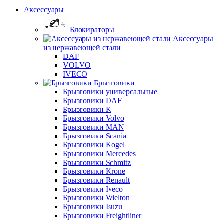
Аксессуары
Блокираторы
Аксессуары
из нержавеющей стали
DAF
VOLVO
IVECO
Брызговики
Брызговики универсальные
Брызговики DAF
Брызговики K
Брызговики Volvo
Брызговики MAN
Брызговики Scania
Брызговики Kogel
Брызговики Mercedes
Брызговики Schmitz
Брызговики Krone
Брызговики Renault
Брызговики Iveco
Брызговики Wielton
Брызговики Isuzu
Брызговики Freightliner