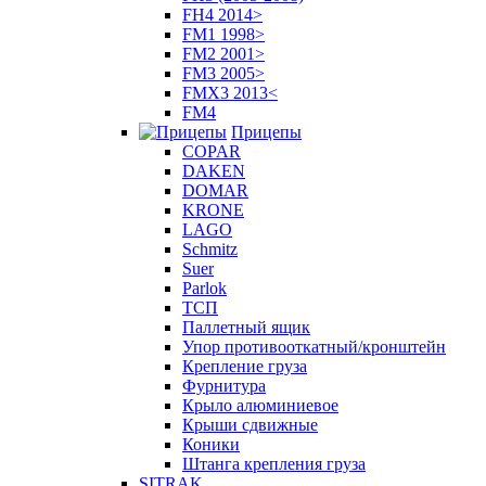
FH4 2014>
FM1 1998>
FM2 2001>
FM3 2005>
FMX3 2013<
FM4
Прицепы
COPAR
DAKEN
DOMAR
KRONE
LAGO
Schmitz
Suer
Parlok
ТСП
Паллетный ящик
Упор противооткатный/кронштейн
Крепление груза
Фурнитура
Крыло алюминиевое
Крыши сдвижные
Коники
Штанга крепления груза
SITRAK