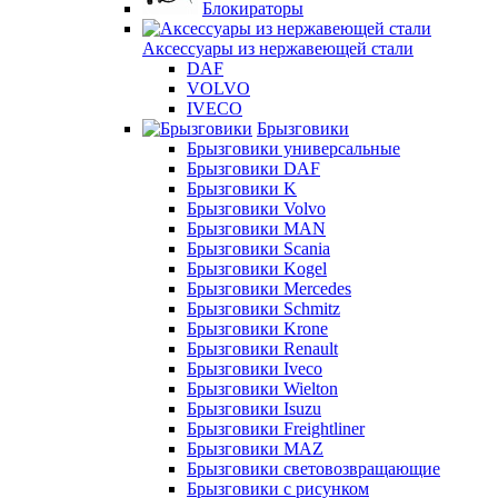
Блокираторы
Аксессуары из нержавеющей стали
DAF
VOLVO
IVECO
Брызговики
Брызговики универсальные
Брызговики DAF
Брызговики K
Брызговики Volvo
Брызговики MAN
Брызговики Scania
Брызговики Kogel
Брызговики Mercedes
Брызговики Schmitz
Брызговики Krone
Брызговики Renault
Брызговики Iveco
Брызговики Wielton
Брызговики Isuzu
Брызговики Freightliner
Брызговики MAZ
Брызговики световозвращающие
Брызговики с рисунком