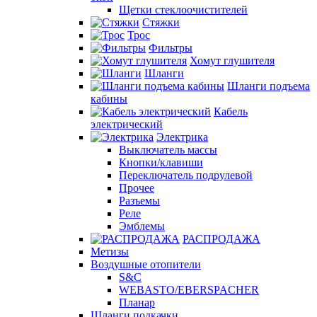
Щетки стеклоочистителей
Стяжки
Трос
Фильтры
Хомут глушителя
Шланги
Шланги подъема
кабины
Кабель
электрический
Электрика
Выключатель массы
Кнопки/клавиши
Переключатель подрулевой
Прочее
Разъемы
Реле
Эмблемы
РАСПРОДАЖА
Метизы
Воздушные отопители
S&C
WEBASTO/EBERSPACHER
Планар
Шланги подкачки