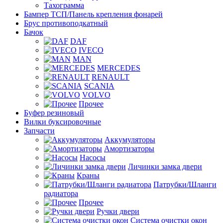
Тахограмма
Бампер ТСП/Панель крепления фонарей
Брус противоподкатный
Бачок
DAF
IVECO
MAN
MERCEDES
RENAULT
SCANIA
VOLVO
Прочее
Буфер резиновый
Вилки буксировочные
Запчасти
Аккумуляторы
Амортизаторы
Насосы
Личинки замка двери
Краны
Патрубки/Шланги
радиатора
Прочее
Ручки двери
Система очистки окон