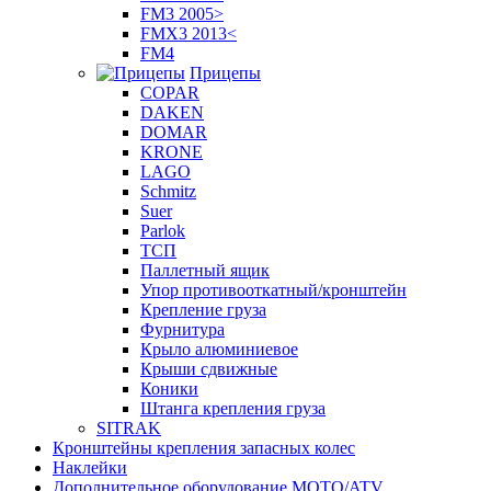
FM3 2005>
FMX3 2013<
FM4
Прицепы
COPAR
DAKEN
DOMAR
KRONE
LAGO
Schmitz
Suer
Parlok
ТСП
Паллетный ящик
Упор противооткатный/кронштейн
Крепление груза
Фурнитура
Крыло алюминиевое
Крыши сдвижные
Коники
Штанга крепления груза
SITRAK
Кронштейны крепления запасных колес
Наклейки
Дополнительное оборудование MOTO/ATV