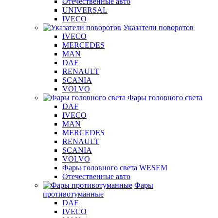
Отечественные авто
UNIVERSAL
IVECO
Указатели поворотов
IVECO
MERCEDES
MAN
DAF
RENAULT
SCANIA
VOLVO
Фары головного света
DAF
IVECO
MAN
MERCEDES
RENAULT
SCANIA
VOLVO
Фары головного света WESEM
Отечественные авто
Фары
противотуманные
DAF
IVECO