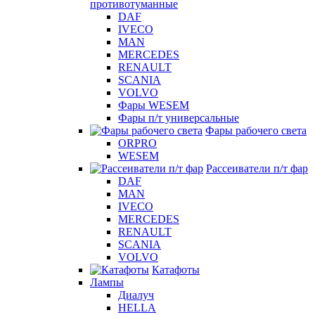
противотуманные
DAF
IVECO
MAN
MERCEDES
RENAULT
SCANIA
VOLVO
Фары WESEM
Фары п/т универсальные
Фары рабочего света
ORPRO
WESEM
Рассеиватели п/т фар
DAF
MAN
IVECO
MERCEDES
RENAULT
SCANIA
VOLVO
Катафоты
Лампы
Диалуч
HELLA