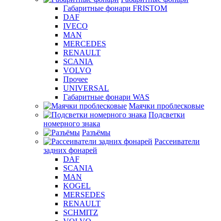
Габаритные фонари FRISTOM
DAF
IVECO
MAN
MERCEDES
RENAULT
SCANIA
VOLVO
Прочее
UNIVERSAL
Габаритные фонари WAS
Маячки проблесковые
Подсветки
номерного знака
Разъёмы
Рассеиватели
задних фонарей
DAF
SCANIA
MAN
KOGEL
MERSEDES
RENAULT
SCHMITZ