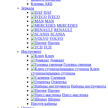
Клемма АКБ
Зеркала
DAF
IVECO
MAN
MERCEDES
RENAULT
SCANIA
VOLVO
Прочее
ТСП
Инструмент
Ключ
Домкрат
Головка сменная
Ключ
ступицы/крышки ступицы
Съемник
Отвертка
Наборы инструмента
Прочее
Пресс-масленка
Шприц
Продув кабины
Оптика