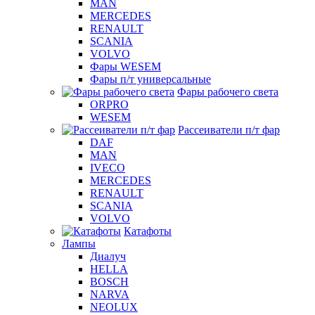
MAN
MERCEDES
RENAULT
SCANIA
VOLVO
Фары WESEM
Фары п/т универсальные
Фары рабочего света
ORPRO
WESEM
Рассеиватели п/т фар
DAF
MAN
IVECO
MERCEDES
RENAULT
SCANIA
VOLVO
Катафоты
Лампы
Диалуч
HELLA
BOSCH
NARVA
NEOLUX