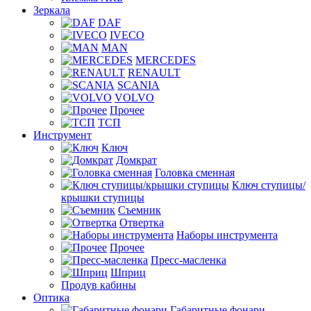
Зеркала
DAF
IVECO
MAN
MERCEDES
RENAULT
SCANIA
VOLVO
Прочее
ТСП
Инструмент
Ключ
Домкрат
Головка сменная
Ключ ступицы/
крышки ступицы
Съемник
Отвертка
Наборы инструмента
Прочее
Пресс-масленка
Шприц
Продув кабины
Оптика
Габаритные фонари