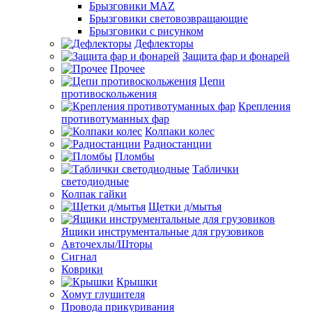
Брызговики MAZ
Брызговики световозвращающие
Брызговики с рисунком
Дефлекторы
Защита фар и фонарей
Прочее
Цепи
противоскольжения
Крепления
противотуманных фар
Колпаки колес
Радиостанции
Пломбы
Таблички
светодиодные
Колпак гайки
Щетки д/мытья
Ящики инструментальные для грузовиков
Авточехлы/Шторы
Сигнал
Коврики
Крышки
Хомут глушителя
Провода прикуривания