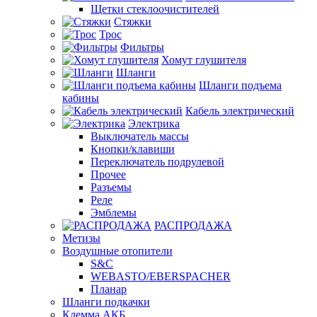
Щетки стеклоочистителей
Стяжки
Трос
Фильтры
Хомут глушителя
Шланги
Шланги подъема
кабины
Кабель электрический
Электрика
Выключатель массы
Кнопки/клавиши
Переключатель подрулевой
Прочее
Разъемы
Реле
Эмблемы
РАСПРОДАЖА
Метизы
Воздушные отопители
S&C
WEBASTO/EBERSPACHER
Планар
Шланги подкачки
Клемма АКБ