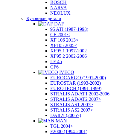
BOSCH
NARVA
NEOLUX
Кузовные детали
DAF
95 ATI (1987-1998)
CF 2001<
XF 106 2013<
XF105 2005<
XF95 1 1997-2002
XF95 2 2002-2006
LF 45
CF6
IVECO
EUROCARGO (1991-2000)
EUROSTAR (1993-2002)
EUROTECH (1991-1999)
STRALIS AD/AT1 2002-2006
STRALIS AD/AT2 2007>
STRALIS AS1 2007>
STRALIS AS2 2007>
DAILY (2005>)
MAN
TGL 2004>
F2000 (1994-2001)