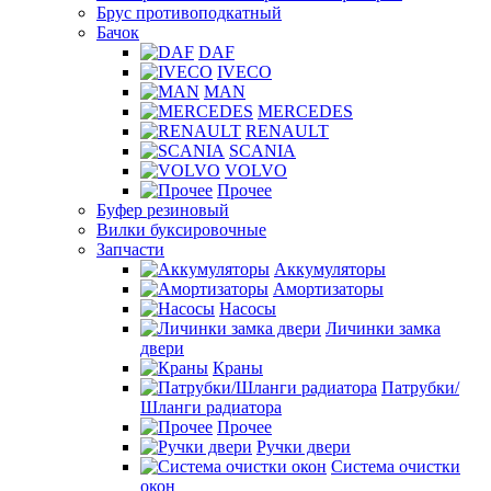
Брус противоподкатный
Бачок
DAF
IVECO
MAN
MERCEDES
RENAULT
SCANIA
VOLVO
Прочее
Буфер резиновый
Вилки буксировочные
Запчасти
Аккумуляторы
Амортизаторы
Насосы
Личинки замка
двери
Краны
Патрубки/
Шланги радиатора
Прочее
Ручки двери
Система очистки
окон