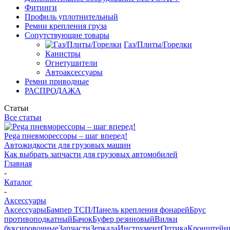
Фитинги
Профиль уплотнительный
Ремни крепления груза
Сопутствующие товары
Газ/Плиты/Горелки
Канистры
Огнетушители
Автоаксессуары
Ремни приводные
РАСПРОДАЖА
Статьи
Все статьи
Pega пневморессоры – шаг вперед!
Автожидкости для грузовых машин
Как выбрать запчасти для грузовых автомобилей
Главная
-
Каталог
-
Аксессуары
Аксессуары
Бампер ТСП/Панель крепления фонарей
Брус
противоподкатный
Бачок
Буфер резиновый
Вилки
буксировочные
Запчасти
Зеркала
Инструмент
Оптика
Кронштейн