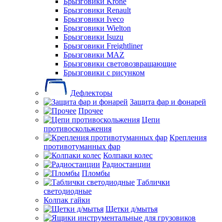
Брызговики Krone
Брызговики Renault
Брызговики Iveco
Брызговики Wielton
Брызговики Isuzu
Брызговики Freightliner
Брызговики MAZ
Брызговики световозвращающие
Брызговики с рисунком
Дефлекторы
Защита фар и фонарей
Прочее
Цепи
противоскольжения
Крепления
противотуманных фар
Колпаки колес
Радиостанции
Пломбы
Таблички
светодиодные
Колпак гайки
Щетки д/мытья