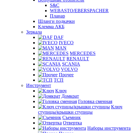
S&C
WEBASTO/EBERSPACHER
Планар
Шланги подкачки
Клемма АКБ
Зеркала
DAF
IVECO
MAN
MERCEDES
RENAULT
SCANIA
VOLVO
Прочее
ТСП
Инструмент
Ключ
Домкрат
Головка сменная
Ключ
ступицы/крышки ступицы
Съемник
Отвертка
Наборы инструмента