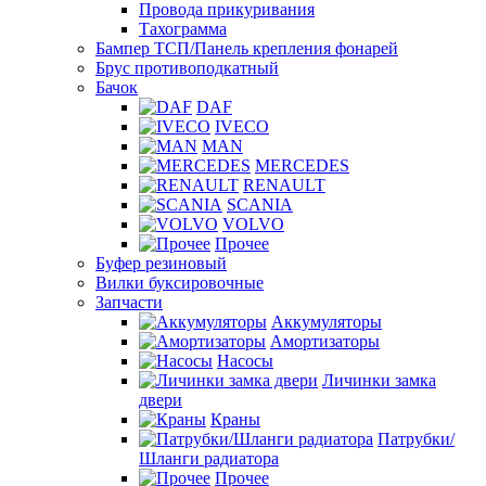
Провода прикуривания
Тахограмма
Бампер ТСП/Панель крепления фонарей
Брус противоподкатный
Бачок
DAF
IVECO
MAN
MERCEDES
RENAULT
SCANIA
VOLVO
Прочее
Буфер резиновый
Вилки буксировочные
Запчасти
Аккумуляторы
Амортизаторы
Насосы
Личинки замка
двери
Краны
Патрубки/
Шланги радиатора
Прочее