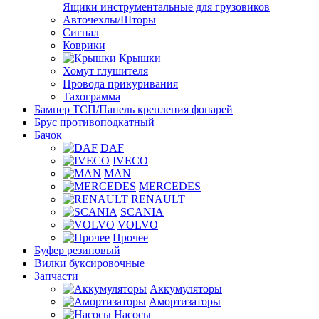
Ящики инструментальные для грузовиков
Авточехлы/Шторы
Сигнал
Коврики
Крышки
Хомут глушителя
Провода прикуривания
Тахограмма
Бампер ТСП/Панель крепления фонарей
Брус противоподкатный
Бачок
DAF
IVECO
MAN
MERCEDES
RENAULT
SCANIA
VOLVO
Прочее
Буфер резиновый
Вилки буксировочные
Запчасти
Аккумуляторы
Амортизаторы
Насосы