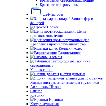
Брызговики световозвращающие
Брызговики с рисунком
Дефлекторы
Защита фар и
фонарей
Прочее
Цепи
противоскольжения
Крепления противотуманных фар
Колпаки колес
Радиостанции
Пломбы
Таблички
светодиодные
Колпак гайки
Щетки д/мытья
Ящики инструментальные для грузовиков
Авточехлы/Шторы
Сигнал
Коврики
Крышки
Хомут глушителя