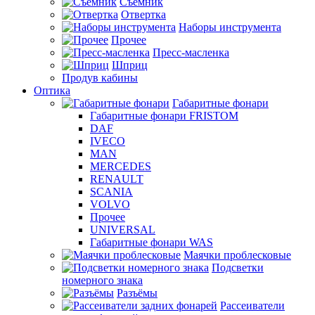
Съемник
Отвертка
Наборы инструмента
Прочее
Пресс-масленка
Шприц
Продув кабины
Оптика
Габаритные фонари
Габаритные фонари FRISTOM
DAF
IVECO
MAN
MERCEDES
RENAULT
SCANIA
VOLVO
Прочее
UNIVERSAL
Габаритные фонари WAS
Маячки проблесковые
Подсветки
номерного знака
Разъёмы
Рассеиватели