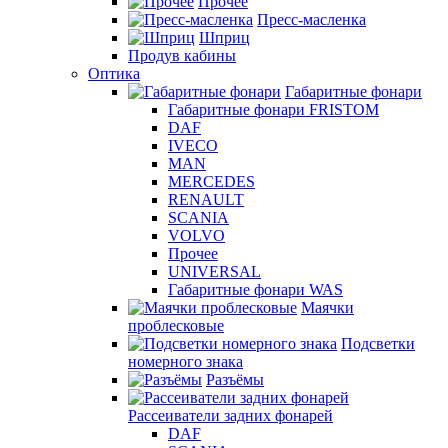
Прочее
Пресс-масленка
Шприц
Продув кабины
Оптика
Габаритные фонари
Габаритные фонари FRISTOM
DAF
IVECO
MAN
MERCEDES
RENAULT
SCANIA
VOLVO
Прочее
UNIVERSAL
Габаритные фонари WAS
Маячки
проблесковые
Подсветки
номерного знака
Разъёмы
Рассеиватели задних фонарей
DAF