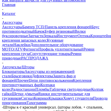
Как выбрать запчасти для грузовых автомобилей
Главная
-
Каталог
-
Аксессуары
Аксессуары
Бампер ТСП/Панель крепления фонарей
Брус
противоподкатный
Бачок
Буфер резиновый
Вилки
буксировочные
Запчасти
Зеркала
Инструмент
Оптика
Кронштейн
крепления запасных колес
Кузовные
детали
Наклейки
Дополнительное оборудование
MOTO/ATV
Фитинги
Профиль уплотнительный
Ремни
крепления груза
Сопутствующие товары
Ремни
приводные
РАСПРОДАЖА
-
Авточехлы/Шторы
Блокираторы
Аксессуары из нержавеющей
стали
Брызговики
Дефлекторы
Защита фар и
фонарей
Прочее
Цепи противоскольжения
Крепления
противотуманных фар
Колпаки
колес
Радиостанции
Пломбы
Таблички светодиодные
Колпак
гайки
Щетки д/мытья
Ящики инструментальные для
грузовиков
Сигнал
Коврики
Крышки
Хомут глушителя
Провода
прикуривания
Тахограмма
-
Шторы к-т красный универсал. (шторы лобов. + спальник,