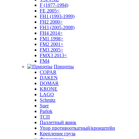
F (1977-1994)
FE 2005<
FH1 (1993-1999)
FH2 2000>
FH3 (2005-2008)
FH4 2014>
FM1 1998>
FM2 2001>
FM3 2005>
FMX3 2013<
FM4
Прицепы
COPAR
DAKEN
DOMAR
KRONE
LAGO
Schmitz
Suer
Parlok
ТСП
Паллетный ящик
Упор противооткатный/кронштейн
Крепление груза