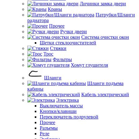
Личинки замка двери
Краны
Патрубки/Шланги
радиатора
Прочее
Ручки двери
Система очистки окон
Щетки стеклоочистителей
Стяжки
Трос
Фильтры
Хомут глушителя
Шланги
Шланги подъема
кабины
Кабель электрический
Электрика
Выключатель массы
Кнопки/клавиши
Переключатель подрулевой
Прочее
Разъемы
Реле