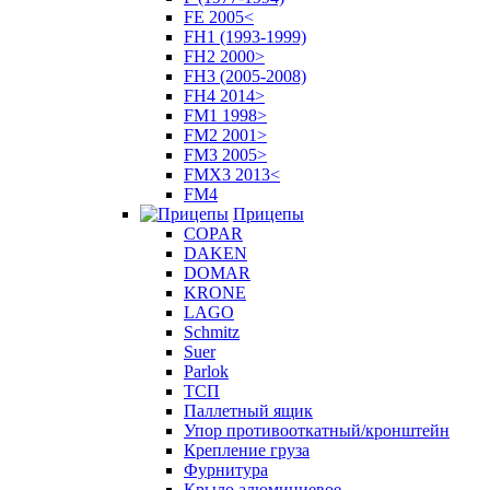
FE 2005<
FH1 (1993-1999)
FH2 2000>
FH3 (2005-2008)
FH4 2014>
FM1 1998>
FM2 2001>
FM3 2005>
FMX3 2013<
FM4
Прицепы
COPAR
DAKEN
DOMAR
KRONE
LAGO
Schmitz
Suer
Parlok
ТСП
Паллетный ящик
Упор противооткатный/кронштейн
Крепление груза
Фурнитура
Крыло алюминиевое