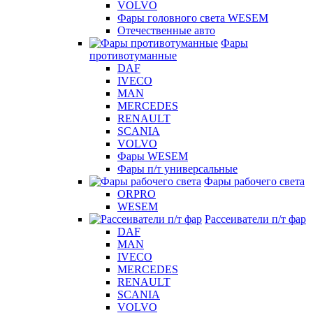
VOLVO
Фары головного света WESEM
Отечественные авто
Фары
противотуманные
DAF
IVECO
MAN
MERCEDES
RENAULT
SCANIA
VOLVO
Фары WESEM
Фары п/т универсальные
Фары рабочего света
ORPRO
WESEM
Рассеиватели п/т фар
DAF
MAN
IVECO
MERCEDES
RENAULT
SCANIA
VOLVO