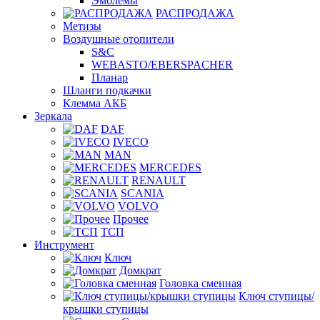
Эмблемы
РАСПРОДАЖА
Метизы
Воздушные отопители
S&C
WEBASTO/EBERSPACHER
Планар
Шланги подкачки
Клемма АКБ
Зеркала
DAF
IVECO
MAN
MERCEDES
RENAULT
SCANIA
VOLVO
Прочее
ТСП
Инструмент
Ключ
Домкрат
Головка сменная
Ключ ступицы/
крышки ступицы