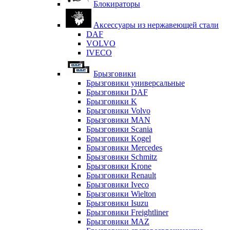
Блокираторы
Аксессуары из нержавеющей стали
DAF
VOLVO
IVECO
Брызговики
Брызговики универсальные
Брызговики DAF
Брызговики K
Брызговики Volvo
Брызговики MAN
Брызговики Scania
Брызговики Kogel
Брызговики Mercedes
Брызговики Schmitz
Брызговики Krone
Брызговики Renault
Брызговики Iveco
Брызговики Wielton
Брызговики Isuzu
Брызговики Freightliner
Брызговики MAZ