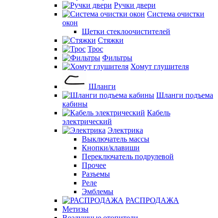
Ручки двери
Система очистки
окон
Щетки стеклоочистителей
Стяжки
Трос
Фильтры
Хомут глушителя
Шланги
Шланги подъема
кабины
Кабель
электрический
Электрика
Выключатель массы
Кнопки/клавиши
Переключатель подрулевой
Прочее
Разъемы
Реле
Эмблемы
РАСПРОДАЖА
Метизы
Воздушные отопители