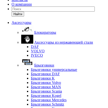
О компании
Найти
Аксессуары
Блокираторы
Аксессуары из нержавеющей стали
DAF
VOLVO
IVECO
Брызговики
Брызговики универсальные
Брызговики DAF
Брызговики K
Брызговики Volvo
Брызговики MAN
Брызговики Scania
Брызговики Kogel
Брызговики Mercedes
Брызговики Schmitz