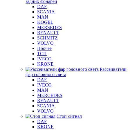
задних фонарей
DAF
SCANIA
MAN
KOGEL
MERSEDES
RENAULT
SCHMITZ
VOLVO
Прочее
ТСП
IVECO
KRONE
Рассеиватели
фар головного света
DAF
IVECO
MAN
MERCEDES
RENAULT
SCANIA
VOLVO
Стоп-сигнал
DAF
KRONE