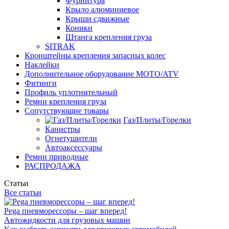
Фурнитура
Крыло алюминиевое
Крыши сдвижные
Коники
Штанга крепления груза
SITRAK
Кронштейны крепления запасных колес
Наклейки
Дополнительное оборудование MOTO/ATV
Фитинги
Профиль уплотнительный
Ремни крепления груза
Сопутствующие товары
Газ/Плиты/Горелки
Канистры
Огнетушители
Автоаксессуары
Ремни приводные
РАСПРОДАЖА
Статьи
Все статьи
Pega пневморессоры – шаг вперед!
Автожидкости для грузовых машин