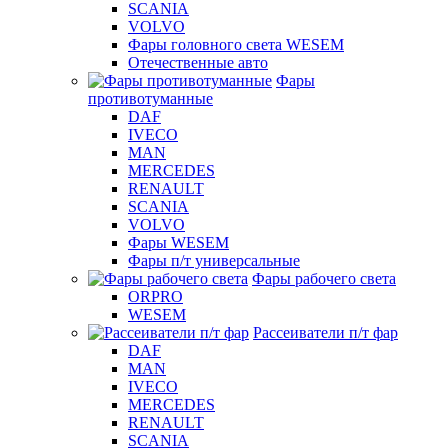
SCANIA
VOLVO
Фары головного света WESEM
Отечественные авто
Фары
противотуманные
DAF
IVECO
MAN
MERCEDES
RENAULT
SCANIA
VOLVO
Фары WESEM
Фары п/т универсальные
Фары рабочего света
ORPRO
WESEM
Рассеиватели п/т фар
DAF
MAN
IVECO
MERCEDES
RENAULT
SCANIA