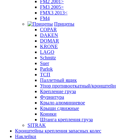
FM2 2001>
FM3 2005>
FMX3 2013<
FM4
Прицепы
COPAR
DAKEN
DOMAR
KRONE
LAGO
Schmitz
Suer
Parlok
ТСП
Паллетный ящик
Упор противооткатный/кронштейн
Крепление груза
Фурнитура
Крыло алюминиевое
Крыши сдвижные
Коники
Штанга крепления груза
SITRAK
Кронштейны крепления запасных колес
Наклейки