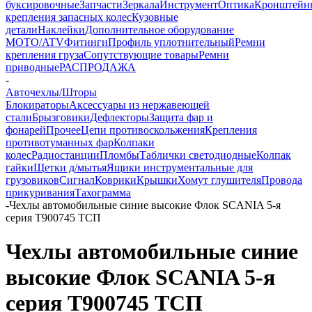
буксировочные
Запчасти
Зеркала
Инструмент
Оптика
Кронштейн
крепления запасных колес
Кузовные
детали
Наклейки
Дополнительное оборудование
MOTO/ATV
Фитинги
Профиль уплотнительный
Ремни
крепления груза
Сопутствующие товары
Ремни
приводные
РАСПРОДАЖА
-
Авточехлы/Шторы
Блокираторы
Аксессуары из нержавеющей
стали
Брызговики
Дефлекторы
Защита фар и
фонарей
Прочее
Цепи противоскольжения
Крепления
противотуманных фар
Колпаки
колес
Радиостанции
Пломбы
Таблички светодиодные
Колпак
гайки
Щетки д/мытья
Ящики инструментальные для
грузовиков
Сигнал
Коврики
Крышки
Хомут глушителя
Провода
прикуривания
Тахограмма
-
Чехлы автомобильные синие высокие Флок SCANIA 5-я
серия T900745 ТСП
Чехлы автомобильные синие
высокие Флок SCANIA 5-я
серия T900745 ТСП