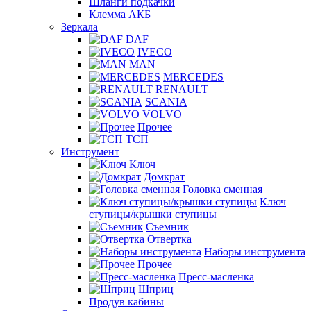
Шланги подкачки
Клемма АКБ
Зеркала
DAF
IVECO
MAN
MERCEDES
RENAULT
SCANIA
VOLVO
Прочее
ТСП
Инструмент
Ключ
Домкрат
Головка сменная
Ключ
ступицы/крышки ступицы
Съемник
Отвертка
Наборы инструмента
Прочее
Пресс-масленка
Шприц
Продув кабины