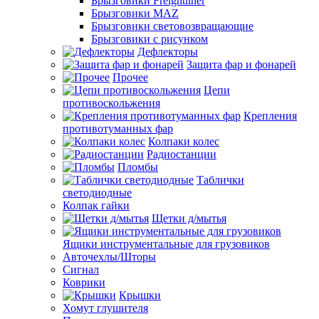
Брызговики Freightliner
Брызговики MAZ
Брызговики световозвращающие
Брызговики с рисунком
Дефлекторы
Защита фар и фонарей
Прочее
Цепи
противоскольжения
Крепления
противотуманных фар
Колпаки колес
Радиостанции
Пломбы
Таблички
светодиодные
Колпак гайки
Щетки д/мытья
Ящики инструментальные для грузовиков
Авточехлы/Шторы
Сигнал
Коврики
Крышки
Хомут глушителя