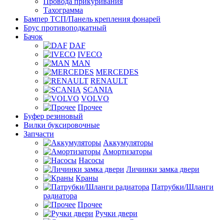
Провода прикуривания
Тахограмма
Бампер ТСП/Панель крепления фонарей
Брус противоподкатный
Бачок
DAF
IVECO
MAN
MERCEDES
RENAULT
SCANIA
VOLVO
Прочее
Буфер резиновый
Вилки буксировочные
Запчасти
Аккумуляторы
Амортизаторы
Насосы
Личинки замка двери
Краны
Патрубки/Шланги
радиатора
Прочее
Ручки двери