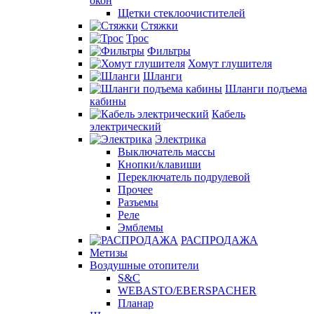
окон
Щетки стеклоочистителей
Стяжки
Трос
Фильтры
Хомут глушителя
Шланги
Шланги подъема
кабины
Кабель
электрический
Электрика
Выключатель массы
Кнопки/клавиши
Переключатель подрулевой
Прочее
Разъемы
Реле
Эмблемы
РАСПРОДАЖА
Метизы
Воздушные отопители
S&C
WEBASTO/EBERSPACHER
Планар