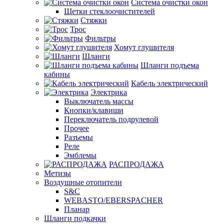
Система очистки окон
Щетки стеклоочистителей
Стяжки
Трос
Фильтры
Хомут глушителя
Шланги
Шланги подъема
кабины
Кабель электрический
Электрика
Выключатель массы
Кнопки/клавиши
Переключатель подрулевой
Прочее
Разъемы
Реле
Эмблемы
РАСПРОДАЖА
Метизы
Воздушные отопители
S&C
WEBASTO/EBERSPACHER
Планар
Шланги подкачки