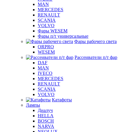
MAN
MERCEDES
RENAULT
SCANIA
VOLVO
Фары WESEM
Фары п/т универсальные
Фары рабочего света
ORPRO
WESEM
Рассеиватели п/т фар
DAF
MAN
IVECO
MERCEDES
RENAULT
SCANIA
VOLVO
Катафоты
Лампы
Диалуч
HELLA
BOSCH
NARVA
NEOLUX