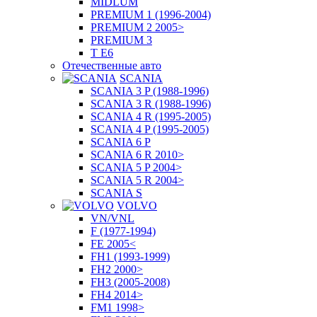
MIDLUM
PREMIUM 1 (1996-2004)
PREMIUM 2 2005>
PREMIUM 3
T E6
Отечественные авто
SCANIA
SCANIA 3 P (1988-1996)
SCANIA 3 R (1988-1996)
SCANIA 4 R (1995-2005)
SCANIA 4 P (1995-2005)
SCANIA 6 P
SCANIA 6 R 2010>
SCANIA 5 P 2004>
SCANIA 5 R 2004>
SCANIA S
VOLVO
VN/VNL
F (1977-1994)
FE 2005<
FH1 (1993-1999)
FH2 2000>
FH3 (2005-2008)
FH4 2014>
FM1 1998>