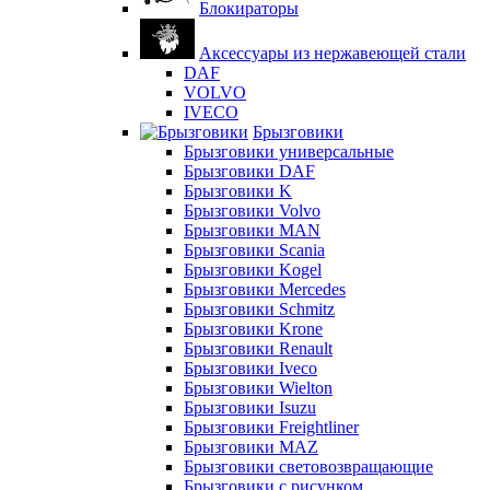
Блокираторы
Аксессуары из нержавеющей стали
DAF
VOLVO
IVECO
Брызговики
Брызговики универсальные
Брызговики DAF
Брызговики K
Брызговики Volvo
Брызговики MAN
Брызговики Scania
Брызговики Kogel
Брызговики Mercedes
Брызговики Schmitz
Брызговики Krone
Брызговики Renault
Брызговики Iveco
Брызговики Wielton
Брызговики Isuzu
Брызговики Freightliner
Брызговики MAZ
Брызговики световозвращающие
Брызговики с рисунком