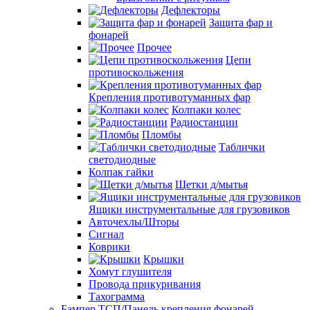
Дефлекторы
Защита фар и
фонарей
Прочее
Цепи
противоскольжения
Крепления противотуманных фар
Колпаки колес
Радиостанции
Пломбы
Таблички
светодиодные
Колпак гайки
Щетки д/мытья
Ящики инструментальные для грузовиков
Авточехлы/Шторы
Сигнал
Коврики
Крышки
Хомут глушителя
Провода прикуривания
Тахограмма
Бампер ТСП/Панель крепления фонарей