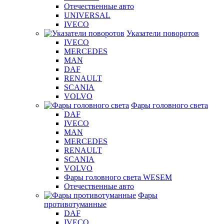
Отечественные авто
UNIVERSAL
IVECO
Указатели поворотов
IVECO
MERCEDES
MAN
DAF
RENAULT
SCANIA
VOLVO
Фары головного света
DAF
IVECO
MAN
MERCEDES
RENAULT
SCANIA
VOLVO
Фары головного света WESEM
Отечественные авто
Фары
противотуманные
DAF
IVECO