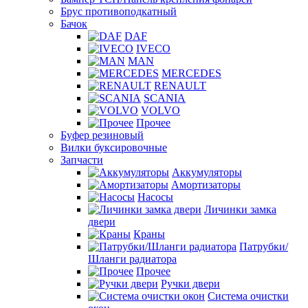
Брус противоподкатный
Бачок
DAF
IVECO
MAN
MERCEDES
RENAULT
SCANIA
VOLVO
Прочее
Буфер резиновый
Вилки буксировочные
Запчасти
Аккумуляторы
Амортизаторы
Насосы
Личинки замка
двери
Краны
Патрубки/
Шланги радиатора
Прочее
Ручки двери
Система очистки