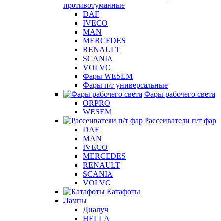
противотуманные
DAF
IVECO
MAN
MERCEDES
RENAULT
SCANIA
VOLVO
Фары WESEM
Фары п/т универсальные
Фары рабочего света
ORPRO
WESEM
Рассеиватели п/т фар
DAF
MAN
IVECO
MERCEDES
RENAULT
SCANIA
VOLVO
Катафоты
Лампы
Диалуч
HELLA