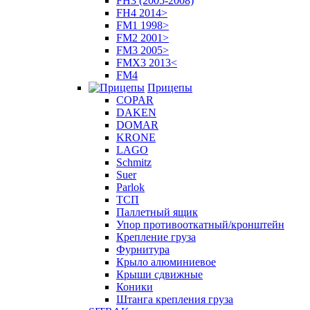
FH3 (2005-2008)
FH4 2014>
FM1 1998>
FM2 2001>
FM3 2005>
FMX3 2013<
FM4
Прицепы
COPAR
DAKEN
DOMAR
KRONE
LAGO
Schmitz
Suer
Parlok
ТСП
Паллетный ящик
Упор противооткатный/кронштейн
Крепление груза
Фурнитура
Крыло алюминиевое
Крыши сдвижные
Коники
Штанга крепления груза