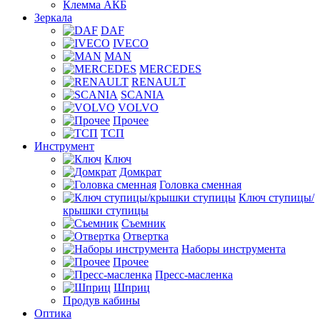
Клемма АКБ
Зеркала
DAF
IVECO
MAN
MERCEDES
RENAULT
SCANIA
VOLVO
Прочее
ТСП
Инструмент
Ключ
Домкрат
Головка сменная
Ключ ступицы/
крышки ступицы
Съемник
Отвертка
Наборы инструмента
Прочее
Пресс-масленка
Шприц
Продув кабины
Оптика