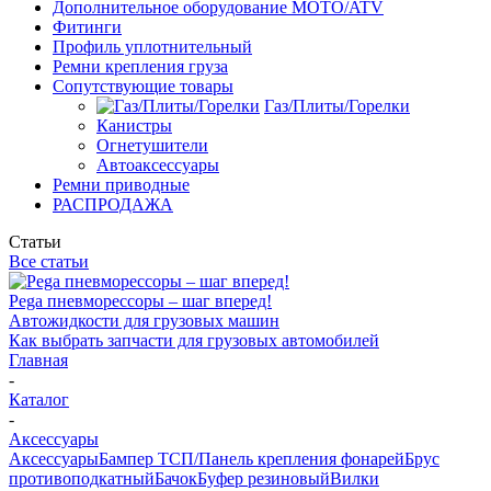
Дополнительное оборудование MOTO/ATV
Фитинги
Профиль уплотнительный
Ремни крепления груза
Сопутствующие товары
Газ/Плиты/Горелки
Канистры
Огнетушители
Автоаксессуары
Ремни приводные
РАСПРОДАЖА
Статьи
Все статьи
Pega пневморессоры – шаг вперед!
Автожидкости для грузовых машин
Как выбрать запчасти для грузовых автомобилей
Главная
-
Каталог
-
Аксессуары
Аксессуары
Бампер ТСП/Панель крепления фонарей
Брус
противоподкатный
Бачок
Буфер резиновый
Вилки