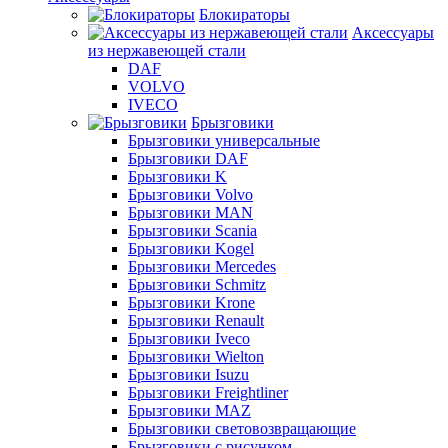
Блокираторы
Аксессуары
из нержавеющей стали
DAF
VOLVO
IVECO
Брызговики
Брызговики универсальные
Брызговики DAF
Брызговики K
Брызговики Volvo
Брызговики MAN
Брызговики Scania
Брызговики Kogel
Брызговики Mercedes
Брызговики Schmitz
Брызговики Krone
Брызговики Renault
Брызговики Iveco
Брызговики Wielton
Брызговики Isuzu
Брызговики Freightliner
Брызговики MAZ
Брызговики световозвращающие
Брызговики с рисунком