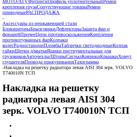
MOTO/ATV
Фитинги
Профиль уплотнительный
Ремни
крепления груза
Сопутствующие товары
Ремни
приводные
РАСПРОДАЖА
-
Аксессуары из нержавеющей стали
Блокираторы
Брызговики
Дефлекторы
Защита фар и
фонарей
Прочее
Цепи противоскольжения
Крепления
противотуманных фар
Колпаки
колес
Радиостанции
Пломбы
Таблички светодиодные
Колпак
гайки
Щетки д/мытья
Ящики инструментальные для
грузовиков
Авточехлы/Шторы
Сигнал
Коврики
Крышки
Хомут
глушителя
Провода прикуривания
Тахограмма
-
Накладка на решетку радиатора левая AISI 304 зерк. VOLVO
T740010N ТСП
Накладка на решетку
радиатора левая AISI 304
зерк. VOLVO T740010N ТСП