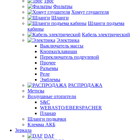
Трос
Фильтры
Хомут глушителя
Шланги
Шланги подъема
кабины
Кабель электрический
Электрика
Выключатель массы
Кнопки/клавиши
Переключатель подрулевой
Прочее
Разъемы
Реле
Эмблемы
РАСПРОДАЖА
Метизы
Воздушные отопители
S&C
WEBASTO/EBERSPACHER
Планар
Шланги подкачки
Клемма АКБ
Зеркала
DAF