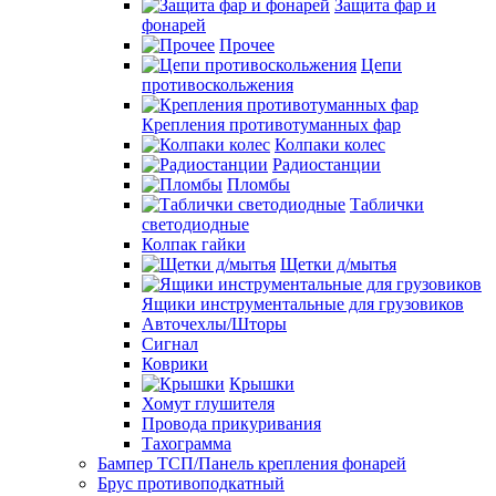
Защита фар и
фонарей
Прочее
Цепи
противоскольжения
Крепления противотуманных фар
Колпаки колес
Радиостанции
Пломбы
Таблички
светодиодные
Колпак гайки
Щетки д/мытья
Ящики инструментальные для грузовиков
Авточехлы/Шторы
Сигнал
Коврики
Крышки
Хомут глушителя
Провода прикуривания
Тахограмма
Бампер ТСП/Панель крепления фонарей
Брус противоподкатный