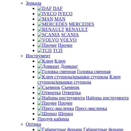
Зеркала
DAF
IVECO
MAN
MERCEDES
RENAULT
SCANIA
VOLVO
Прочее
ТСП
Инструмент
Ключ
Домкрат
Головка сменная
Ключ
ступицы/крышки ступицы
Съемник
Отвертка
Наборы инструмента
Прочее
Пресс-масленка
Шприц
Продув кабины
Оптика
Габаритные фонари