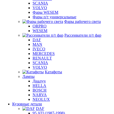
SCANIA
VOLVO
Фары WESEM
Фары п/т универсальные
Фары рабочего света
ORPRO
WESEM
Рассеиватели п/т фар
DAF
MAN
IVECO
MERCEDES
RENAULT
SCANIA
VOLVO
Катафоты
Лампы
Диалуч
HELLA
BOSCH
NARVA
NEOLUX
Кузовные детали
DAF
95 ATI (1987-1998)