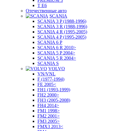
PREMIUM 3
T E6
Отечественные авто
SCANIA
SCANIA 3 P (1988-1996)
SCANIA 3 R (1988-1996)
SCANIA 4 R (1995-2005)
SCANIA 4 P (1995-2005)
SCANIA 6 P
SCANIA 6 R 2010>
SCANIA 5 P 2004>
SCANIA 5 R 2004>
SCANIA S
VOLVO
VN/VNL
F (1977-1994)
FE 2005<
FH1 (1993-1999)
FH2 2000>
FH3 (2005-2008)
FH4 2014>
FM1 1998>
FM2 2001>
FM3 2005>
FMX3 2013<