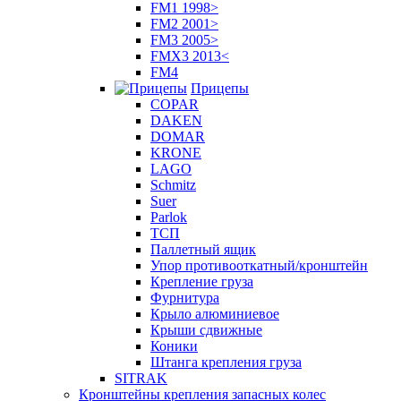
FM1 1998>
FM2 2001>
FM3 2005>
FMX3 2013<
FM4
Прицепы
COPAR
DAKEN
DOMAR
KRONE
LAGO
Schmitz
Suer
Parlok
ТСП
Паллетный ящик
Упор противооткатный/кронштейн
Крепление груза
Фурнитура
Крыло алюминиевое
Крыши сдвижные
Коники
Штанга крепления груза
SITRAK
Кронштейны крепления запасных колес