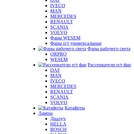
DAF
IVECO
MAN
MERCEDES
RENAULT
SCANIA
VOLVO
Фары WESEM
Фары п/т универсальные
Фары рабочего света
ORPRO
WESEM
Рассеиватели п/т фар
DAF
MAN
IVECO
MERCEDES
RENAULT
SCANIA
VOLVO
Катафоты
Лампы
Диалуч
HELLA
BOSCH