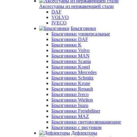
Аксессуары из нержавеющей стали
DAF
VOLVO
IVECO
Брызговики
Брызговики универсальные
Брызговики DAF
Брызговики K
Брызговики Volvo
Брызговики MAN
Брызговики Scania
Брызговики Kogel
Брызговики Mercedes
Брызговики Schmitz
Брызговики Krone
Брызговики Renault
Брызговики Iveco
Брызговики Wielton
Брызговики Isuzu
Брызговики Freightliner
Брызговики MAZ
Брызговики световозвращающие
Брызговики с рисунком
Дефлекторы