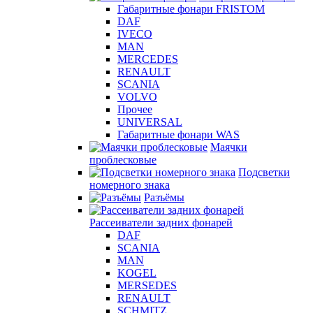
Габаритные фонари FRISTOM
DAF
IVECO
MAN
MERCEDES
RENAULT
SCANIA
VOLVO
Прочее
UNIVERSAL
Габаритные фонари WAS
Маячки
проблесковые
Подсветки
номерного знака
Разъёмы
Рассеиватели задних фонарей
DAF
SCANIA
MAN
KOGEL
MERSEDES
RENAULT
SCHMITZ