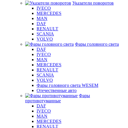
Указатели поворотов
IVECO
MERCEDES
MAN
DAF
RENAULT
SCANIA
VOLVO
Фары головного света
DAF
IVECO
MAN
MERCEDES
RENAULT
SCANIA
VOLVO
Фары головного света WESEM
Отечественные авто
Фары
противотуманные
DAF
IVECO
MAN
MERCEDES
RENAULT