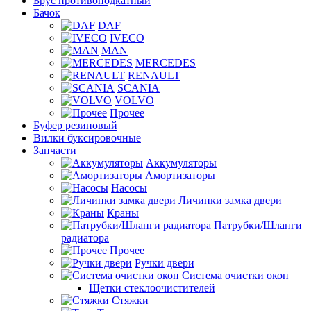
Брус противоподкатный
Бачок
DAF
IVECO
MAN
MERCEDES
RENAULT
SCANIA
VOLVO
Прочее
Буфер резиновый
Вилки буксировочные
Запчасти
Аккумуляторы
Амортизаторы
Насосы
Личинки замка двери
Краны
Патрубки/Шланги
радиатора
Прочее
Ручки двери
Система очистки окон
Щетки стеклоочистителей
Стяжки