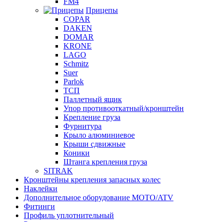
FM4
Прицепы
COPAR
DAKEN
DOMAR
KRONE
LAGO
Schmitz
Suer
Parlok
ТСП
Паллетный ящик
Упор противооткатный/кронштейн
Крепление груза
Фурнитура
Крыло алюминиевое
Крыши сдвижные
Коники
Штанга крепления груза
SITRAK
Кронштейны крепления запасных колес
Наклейки
Дополнительное оборудование MOTO/ATV
Фитинги
Профиль уплотнительный