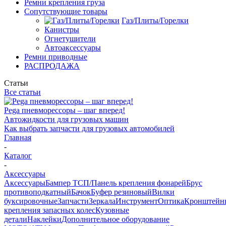
Ремни крепления груза
Сопутствующие товары
Газ/Плиты/Горелки
Канистры
Огнетушители
Автоаксессуары
Ремни приводные
РАСПРОДАЖА
Статьи
Все статьи
Pega пневморессоры – шаг вперед!
Автожидкости для грузовых машин
Как выбрать запчасти для грузовых автомобилей
Главная
-
Каталог
-
Аксессуары
Аксессуары
Бампер ТСП/Панель крепления фонарей
Брус
противоподкатный
Бачок
Буфер резиновый
Вилки
буксировочные
Запчасти
Зеркала
Инструмент
Оптика
Кронштейн
крепления запасных колес
Кузовные
детали
Наклейки
Дополнительное оборудование