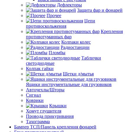
Дефлекторы
Защита фар и фонарей
Прочее
Цепи
противоскольжения
Крепления
противотуманных фар
Колпаки колес
Радиостанции
Пломбы
Таблички
светодиодные
Колпак гайки
Щетки д/мытья
Ящики инструментальные для грузовиков
Авточехлы/Шторы
Сигнал
Коврики
Крышки
Хомут глушителя
Провода прикуривания
Тахограмма
Бампер ТСП/Панель крепления фонарей