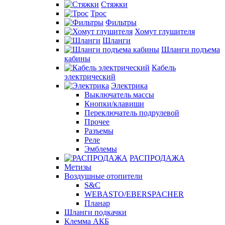
Стяжки
Трос
Фильтры
Хомут глушителя
Шланги
Шланги подъема
кабины
Кабель
электрический
Электрика
Выключатель массы
Кнопки/клавиши
Переключатель подрулевой
Прочее
Разъемы
Реле
Эмблемы
РАСПРОДАЖА
Метизы
Воздушные отопители
S&C
WEBASTO/EBERSPACHER
Планар
Шланги подкачки
Клемма АКБ